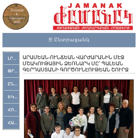
Շաբաթ
8,
Օգոստոս
2026
☰ Ընտրացանկ
ԱՐԱՄԵԱՆ-ՈՒՆՃԵԱՆ ՎԱՐԺԱՐԱՆԻՆ ՄԷՋ
ԼՐԱՀՈՍ
ՄՇԱԿՈՒԹԱՅԻՆ ՁԵՌՆԱՐԿ ՄԸ՝ ՊԱԼԵԱՆ
ԳԵՐԴԱՍՏԱՆԻ ԳՈՐԾՈՒՆԷՈՒԹԵԱՆ ՇՈՒՐՋ
ԹՐՔԱՀԱՅ ԿԵԱՆՔ
ԸՆԿԵՐԱՄՇԱԿՈՒԹԱՅԻՆ
ԵԿԵՂԵՑԱԿԱՆ
ՀՈԳԵՄՏԱՒՈՐ
ՀԱՐԹԱԿ