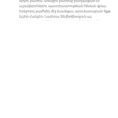
երկու բաժին։ Առաջին բաժինը բաղկացած էր
աշակերտներու պատրաստութեան հիման վրայ։
Երկրորդ բաժնին մէջ խօսեցաւ արուեստաբան Տքթ.
Էլմոն Հանչէր։ Նաժտա Տեմիրճիօղլուն ալ
բացատրութիւններ տուաւ օրուան ծրագրին եւ
Պալեաններու կողմէ տարուած վիթխարի
աշխատանքին առընչութեամբ։
Յօրինող-ջութակահար Թադէոս էֆէնտիի
եղանակներու ընկերակցութեամբ սփռուեցաւ
Պալեաններու վերաբերեալ տեսանիւթ մը։ Ձեռնարկը
առիթ հանդիսացաւ՝ որպէսզի տղաքը
տեղեկութիւններ ստանան նաեւ Պալեան
գերդաստանի նորակառոյց յուշադամբանին շուրջ։
Յայտագրի աւարտին շնորհաւորութեան խօսքով մը
հանդէս եկաւ տնօրէնուհի Թալին Պէրպէրօղլու, որ
գնահատեց այս ծրագրին ներգրաւուած
աշակերտները եւ կրթական մշակները։
Էլմոն Հանչէրի մասնակցութիւնն ալ, անշուշտ, ունէր
շատ կարեւոր նշանակութիւն։ Արդարեւ, իր
մասնակցութեան շնորհիւ տղաքը աւելի