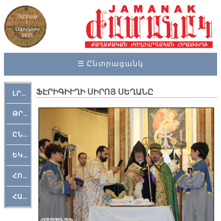
Ուրբաթ
7,
Օգոստոս
2026
☰ Ընտրացանկ
ՖԷՐԻԳԻՒՂԻ ՍԻՐՈՅ ՍԵՂԱՆԸ
ԼՐԱՀՈՍ
ԹՐՔԱՀԱՅ ԿԵԱՆՔ
ԸՆԿԵՐԱՄՇԱԿՈՒԹԱՅԻՆ
ԵԿԵՂԵՑԱԿԱՆ
ՀՈԳԵՄՏԱՒՈՐ
ՀԱՐԹԱԿ