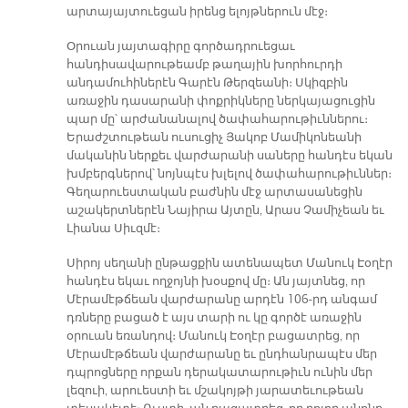
արտայայտուեցան իրենց ելոյթներուն մէջ։
Օրուան յայտագիրը գործադրուեցաւ
հանդիսավարութեամբ թաղային խորհուրդի
անդամուհիներէն Գարէն Թերզեանի։ Սկիզբին
առաջին դասարանի փոքրիկները ներկայացուցին
պար մը՝ արժանանալով ծափահարութիւններու։
Երաժշտութեան ուսուցիչ Յակոբ Մամիկոնեանի
մականին ներքեւ վարժարանի սաները հանդէս եկան
խմբերգներով՝ նոյնպէս խլելով ծափահարութիւններ։
Գեղարուեստական բաժնին մէջ արտասանեցին
աշակերտներէն Նայիրա Այտըն, Արաս Չամիչեան եւ
Լիանա Սիւզմէ։
Սիրոյ սեղանի ընթացքին ատենապետ Մանուկ Էօղէր
հանդէս եկաւ ողջոյնի խօսքով մը։ Ան յայտնեց, որ
Մէրամէթճեան վարժարանը արդէն 106-րդ անգամ
դռները բացած է այս տարի ու կը գործէ առաջին
օրուան եռանդով։ Մանուկ Էօղէր բացատրեց, որ
Մէրամէթճեան վարժարանը եւ ընդհանրապէս մեր
դպրոցները որքան դերակատարութիւն ունին մեր
լեզուի, արուեստի եւ մշակոյթի յարատեւութեան