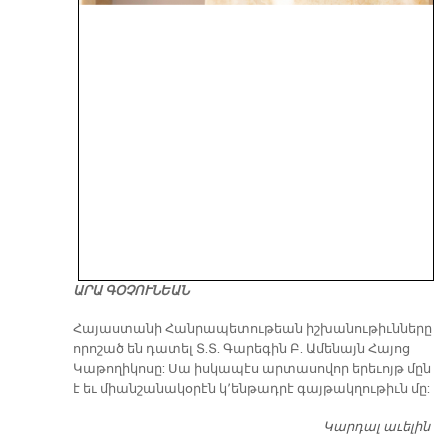
ԱՐԱ ԳՕՉՈՒՆԵԱՆ
​Հայաստանի Հանրապետութեան իշխանութիւնները
որոշած են դատել Տ.Տ. Գարեգին Բ. Ամենայն Հայոց
Կաթողիկոսը: Սա իսկապէս արտասովոր երեւոյթ մըն
է եւ միանշանակօրէն կ՚ենթադրէ գայթակղութիւն մը:
Կարդալ աւելին
Դ