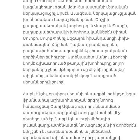
Հայրի Իւնէօնիւ, Սեւ ծովեան տնտեսական
կազմակերպութեան մօտ Հայաստանի մշտական
ներկայացուցիչ Արսէն Աւագեան, ներկայացուցչական
խորհրդական Նաղաշ Յակոբեան, Շիշլիի
քաղաքապետական խորհուրդէն Վազգէն Պարըն,
քաղաքապետարանի խորհրդականներէն Սիրան
Սուրքի, Սուրբ Փրկիչ Ազգային հիւանդանոցի փոխ-
ատենապետ Հերման Պալեան, բարերարներ,
բազմաթիւ ծանօթ ազգայիններ, հասարակական
գործիչներ եւ հիւրեր։ Ատենապետ Մանուկ Էօղէրի
կողմէ գլխաւորուած թաղային խորհուրդը բոլոր
ներկաները ջերմ մթնոլորտի մը մէջ հիւրընկալեց՝
տիկնանց յանձնախումբին կողմէ սարքուած
սեղաններուն շուրջ։
Հարկ է նշել, որ սիրոյ սեղանի ընթացքին ոգեկոչուեցաւ
ֆրանսահայ աշխարհահռչակ երգիչ նորոգ
հանգուցեալ Շարլ Ազնաւուր, որու նկատմամբ
մատուցուեցաւ յարգանքի տուրք։ Սրահին մէջ
զետեղուած էր Շարլ Ազնաւուրի մեծադիր
լուսանկարը, ատեն-ատեն նուագուեցան իր գործերէն
նմոյշներ եւ ատենախօսներն ալ մեծանուն
արուեստագէտի նկատմամբ բիւր յարգանքով