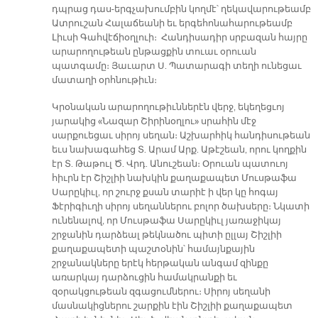
դպրաց դաս-երգչախումբին կողմէ՝ ղեկավարութեամբ
Ատրուշան Հալաճեանի եւ երգեհոնահարութեամբ
Լիւսի Գահվէճիօղլուի։ Հանդիսադիր սրբազան հայրը
արարողութեան ընթացքին տուաւ օրուան
պատգամը։ Յաւարտ Ս. Պատարագի տեղի ունեցաւ
մատաղի օրհնութիւն։
Կրօնական արարողութիւններէն վերջ, եկեղեցւոյ
յարակից «Նազար Շիրինօղլու» սրահին մէջ
սարքուեցաւ սիրոյ սեղան։ Աշխարհիկ հանդիսութեան
եւս նախագահեց Տ. Արամ Արք. Աթէշեան, որու կողքին
էր Տ. Թաթուլ Ծ. Վրդ. Անուշեան։ Օրուան պատուոյ
հիւրն էր Շիշլիի նախկին քաղաքապետ Մուսթաֆա
Սարըկիւլ, որ շուրջ քսան տարիէ ի վեր կը հոգայ
Ֆէրիգիւղի սիրոյ սեղաններու բոլոր ծախսերը։ Նկատի
ունենալով, որ Մուսթաֆա Սարըկիւլ յառաջիկայ
շրջանին դարձեալ թեկնածու պիտի ըլլայ Շիշլիի
քաղաքապետի պաշտօնին՝ համայնքային
շրջանակները երէկ հերթական անգամ զինքը
առարկայ դարձուցին համակրանքի եւ
զօրակցութեան զգացումներու։ Սիրոյ սեղանի
մասնակիցներու շարքին էին Շիշլիի քաղաքապետ