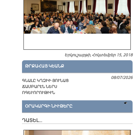
Երկուշաբթի, Հոկտեմբեր 15, 2018
ԹՐՔԱՀԱՅ ԿԵԱՆՔ
08/07/2026
ԳՆԱԼԸ ԿՂԶԻԻ ՅՈՒՆԱՑ
ՃԱՄԲԱՐԷՆ ՆԵՐՍ
ՈԳԵՒՈՐՈՒԹԻՒՆ
ՕՐԱԿԱՐԳԻ ՆԻՒԹԵՐԸ
ԴԱՏԵԼ…