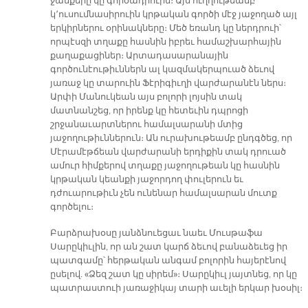
ջանքերը կը գործադրուին։ Այս ուղղութեամբ
կ՚ուսումնասիրուին կրթական գործի մէջ յաջողած այլ
երկիրներու օրինակները։ Մեծ եռանդ կը ներդրուի՝
որպէսզի տղաքը հասնին իբրեւ համաշխարհային
քաղաքացիներ։ Արտադասարանային
գործունէութիւններն ալ կազմակերպուած ձեւով
յառաջ կը տարուին Ֆէրիգիւղի վարժարանէն ներս։
Արփի Մանուկեան այս բոլորի լոյսին տակ
մատնանշեց, որ իրենք կը հետեւին դպրոցի
շրջանաւարտներու համալսարանի մտից
յաջողութիւններուն։ Ան ուրախութեամբ ընդգծեց, որ
Մէրամէթճեան վարժարանի երդիքին տակ դրուած
ամուր հիմքերով տղաքը յաջողութեան կը հասնին
կրթական կեանքի յաջորդող փուլերուն եւ
դժուարութիւն չեն ունենար համալսարան մուտք
գործելու։
Բարձրախօսը յանձնուեցաւ նաեւ Մուսթաֆա
Սարըկիւլին, որ ան շատ կարճ ձեւով բանաձեւեց իր
պատգամը՝ հերթական անգամ բոլորին հայերէնով
ըսելով. «Ձեզ շատ կը սիրեմ»։ Սարըկիւլ յայտնեց, որ կը
պատրաստուի յառաջիկայ տարի աւելի երկար խօսիլ։