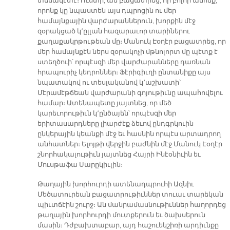
տեսակէտէ։ Ուստի, ան բացատրեց, որ բոլոր անոնք,
որոնք կը նպաստեն այս դպրոցին ու մեր
համայնքային վարժարաններուն, խորքին մէջ
զօրակցած կ՚ըլլան հազարաւոր տարիներու
քաղաքակրթութեան մը։ Մանուկ Էօղէր բացատրեց, որ
մեր համայնքէն ներս զօրակոչի մթնոլորտ մը պէտք է
ստեղծուի՝ որպէսզի մեր վարժարանները դառնան
հրապուրիչ կեդրոններ։ Ֆէրիգիւղի ընտանիքը այս
նպատակով ու տեսլականով կ՚աշխատի՝
Մէրամէթճեան վարժարանի գոյութիւնը ապահովելու
համար։ Ատենապետը յայտնեց, որ մեծ
կարեւորութիւն կ՚ընծայեն՝ որպէսզի մեր
երիտասարդները լիարժէք ձեւով ընդգրկուին
ընկերային կեանքի մէջ եւ հասնին որպէս արտադրող
անհատներ։ Ելոյթի վերջին բաժնին մէջ Մանուկ Էօղէր
շնորհակալութիւն յայտնեց Հայրի Ինէօնիւին եւ
Մուսթաֆա Սարըկիւլին։
Թաղային խորհուրդի ատենադպրուհի Ազնիւ
Մեծատուրեան բացատրութիւններ տուաւ տարեկան
պիւտճէին շուրջ։ Ան մանրամասնութիւններ հաղորդեց
թաղային խորհուրդի մուտքերուն եւ ծախսերուն
մասին։ Դժբախտաբար, այդ հաշուեկշիռի արդիւնքը