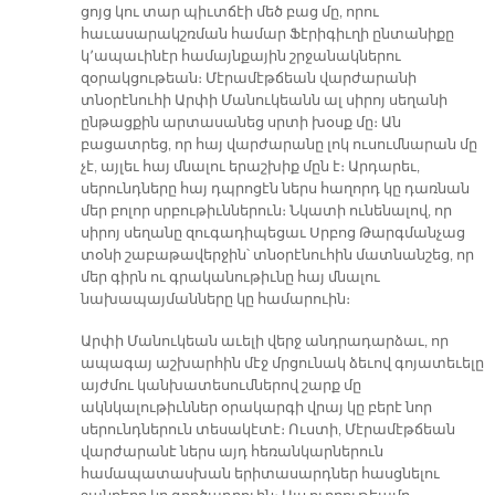
ցոյց կու տար պիւտճէի մեծ բաց մը, որու
հաւասարակշռման համար Ֆէրիգիւղի ընտանիքը
կ՚ապաւինէր համայնքային շրջանակներու
զօրակցութեան։ Մէրամէթճեան վարժարանի
տնօրէնուհի Արփի Մանուկեանն ալ սիրոյ սեղանի
ընթացքին արտասանեց սրտի խօսք մը։ Ան
բացատրեց, որ հայ վարժարանը լոկ ուսումնարան մը
չէ, այլեւ հայ մնալու երաշխիք մըն է։ Արդարեւ,
սերունդները հայ դպրոցէն ներս հաղորդ կը դառնան
մեր բոլոր սրբութիւններուն։ Նկատի ունենալով, որ
սիրոյ սեղանը զուգադիպեցաւ Սրբոց Թարգմանչաց
տօնի շաբաթավերջին՝ տնօրէնուհին մատնանշեց, որ
մեր գիրն ու գրականութիւնը հայ մնալու
նախապայմանները կը համարուին։
Արփի Մանուկեան աւելի վերջ անդրադարձաւ, որ
ապագայ աշխարհին մէջ մրցունակ ձեւով գոյատեւելը
այժմու կանխատեսումներով շարք մը
ակնկալութիւններ օրակարգի վրայ կը բերէ նոր
սերունդներուն տեսակէտէ։ Ուստի, Մէրամէթճեան
վարժարանէ ներս այդ հեռանկարներուն
համապատասխան երիտասարդներ հասցնելու