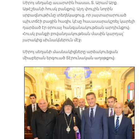
Սիրոյ սեղանը աւարտին հասաւ Տ. Արամ Արք.
Աթէշեանի հուսկ բանքով։ Այդ փուլին նորին
սրբազնութիւնը տեղեկացուց, որ յայտարարուած
պիւտճէի բացին հազիւ կէսը հաւասարակշռել կարելի
դարձած էր օրուայ հանգանակութեան արդիւնքով։
Հուսկ բանքի բովանդակութեան մասին կարդալ՝
յարակից սիւնակներուն մէջ։
Սիրոյ սեղանի մասնակիցները արձակուեցան
միաբերան երգուած Տէրունական աղօթքով։