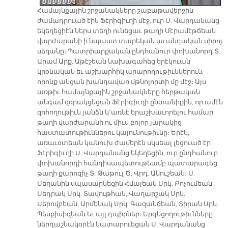
Համայնքային շրջանակները շաբաթավերջին
ժամադրուած էին Ֆէրիգիւղի մէջ, ուր Ս. Վարդանանց
եկեղեցիէն ներս տեղի ունեցաւ թաղի Մէրամէթճեան
վարժարանի ի նպաստ տարեկան աւանդական սիրոյ
սեղանը։ Պատրիարքական ընդհանուր փոխանորդ Տ.
Արամ Արք. Աթէշեան նախագահեց երէկուան
կրօնական եւ աշխարհիկ արարողութիւններուն,
որոնք անցան խանդավառ մթնոլորտի մը մէջ։ Այս
առթիւ համայնքային շրջանակները հերթական
անգամ զօրակցեցան Ֆէրիգիւղի ընտանիքին, որ ամէն
զոհողութիւն յանձն կ՚առնէ երաշխաւորելու համար
թաղի վարժարանի ու միւս բոլոր յարակից
հաստատութիւններու կայունութիւնը։ Երէկ,
առաւօտեան կանուխ ժամերէն սկսեալ լեցուած էր
Ֆէրիգիւղի Ս. Վարդանանց եկեղեցին, ուր ընդհանուր
փոխանորդի հանդիսապետութեամբ պատարագեց
թաղի քարոզիչ Տ. Թաթուլ Ծ. Վրդ. Անուշեան։ Ս.
Սեղանին սպասարկեցին Հմայեակ Սրկ. Քոչումեան,
Սեդրակ Սրկ. Տավութհան, Վաղարշակ Սրկ.
Սերովբեան, Արմենակ Սրկ. Գազանճեան, Տիրան Սրկ.
Պեսքիսիզեան եւ այլ դպիրներ։ Երգեցողութիւնները
ներդաշնակօրէն կատարուեցան Ս. Վարդանանց