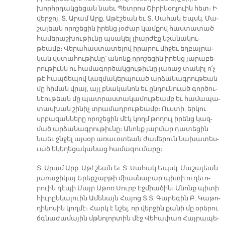
խորհր­դակ­ցե­ցան նաեւ Պետ­րոս Շի­րի­նօղ­լուին հետ։ Ի
վեր­ջոյ, Տ. Ա­րամ Արք. Ա­թէ­շեան եւ Տ. Սա­հակ Եպսկ. Մա­
շա­լեան ո­րո­շե­ցին ի­րենց յօ­ժար կամ­քով հաս­տա­տած
հա­մե­րաշ­խու­թիւ­նը պսա­կել լիար­ժէք նշա­նա­կու­
թեամբ։ Վե­րա­հաս­տա­տե­լով ի­րա­րու մի­ջեւ եղ­բայ­րա­
կան վստա­հու­թիւ­նը՝ ա­նոնք ո­րո­շե­ցին ի­րենց յա­րա­բե­
րու­թիւնն ու հա­մա­գոր­ծակ­ցու­թիւ­նը յա­ռաջ տա­նիլ ո՛չ
թէ հապ­ճե­պով կազ­մա­կեր­պուած ար­ձա­նագ­րու­թեան
մը հի­ման վրայ, այլ բնա­կա­նոն եւ ըն­դու­նուած գոր­ծու­
նէու­թեան մը պատ­րաս­տա­կա­մու­թեամբ եւ հա­մա­պա­
տաս­խան շի­նիչ տրա­մադ­րու­թեամբ։ Ուս­տի, եր­կու
սրբա­զան­նե­րը ո­րո­շե­ցին մէկ կողմ թո­ղուլ ի­րենց կազ­
մած ար­ձա­նագ­րու­թիւ­նը։ Ա­նոնք յար­մար դա­տե­ցին
նաեւ ջնջել այ­սօր ա­ռա­ւօ­տեան ժա­մե­րուն նա­խա­տե­ս-
ւած ե­կե­ղե­ցա­կա­նաց հա­մա­գու­մա­րը։
Տ. Ա­րամ Արք. Ա­թէ­շեան եւ Տ. Սա­հակ Եպսկ. Մա­շա­լեան
յա­ռա­ջի­կայ Ե­րեք­շաբ­թի միաս­նա­բար պի­տի ու­ղե­ւո­
րուին դէ­պի Մայր Ա­թոռ Սուրբ Էջ­միա­ծին։ Ա­նոնք պի­տի
հիւ­րըն­կա­լուին Ա­մե­նայն Հա­յոց Տ.Տ. Գա­րե­գին Բ. Կա­թո­
ղի­կո­սին կող­մէ։ Հարկ է նշել, որ վեր­ջին քա­նի մը օ­րե­րու
ճգնա­ժա­մա­յին մթնո­լոր­տին մէջ Վե­հա­փառ Հայ­րա­պե­