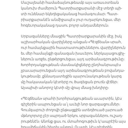
Մա­շա­լեա­նի հա­մա­ձայ­նու­թեամբ այս ա­ռա­ւօ­տեան
կա­նուխ ժա­մե­րուն Պատ­րիար­քա­րա­նի մէջ տե­ղի պի­
տի ու­նե­նար ե­կե­ղե­ցա­կա­նաց հա­մա­գու­մար։ Պատ­
րիար­քա­րա­նէն ան­մի­ջա­պէս լուր ու­ղար­կուե­ցաւ մեր
հո­գե­ւո­րա­կա­նաց դա­սու բո­լոր ան­դամ­նե­րուն։
Սրբա­զան­նե­րը մնա­ցին Պատ­րիար­քա­րա­նին մէջ, իսկ
աշ­խար­հա­կան վա­րիչ­նե­րը ան­ցան «Պէզ­ճեան» սրահ,
ուր հա­մայն­քա­յին հաս­տա­տու­թիւն­նե­րու վա­րիչ­նե­րուն
եւ մեր հա­մայն­քի զա­նա­զան խա­ւե­րու ներ­կա­յա­ցու­ցիչ­
նե­րուն առ­ջեւ ըն­թեր­ցուե­ցաւ այդ ար­ձա­նագ­րու­թիւ­նը։
Խորհր­դակ­ցու­թեան մաս­նա­կից­նե­րը ընդ­հան­րա­պէս
չբա­ւա­րա­րուե­ցան այդ ար­ձա­նագ­րու­թեան բո­վան­դա­
կու­թեամբ, քննա­դա­տե­ցին պա­րու­նա­կու­թեան կարգ
մը հա­կա­սա­կան կէ­տե­րը ու ծա­գե­ցան բուռն վէ­ճեր։
Այս­պի­սի ա­նո­րոշ կէ­տի մը վրայ մնաց խնդի­րը։
«Պէզ­ճեան» սրա­հի խորհ­րակ­ցու­թեան ա­ւար­տին, կէս
գի­շե­րին ապ­րուե­ցան ա՛լ ա­ւե­լի նոր զար­գա­ցում­ներ։
Գում­գա­բուի ժո­ղո­վի ըն­թաց­քին ստեղ­ծուած լա­րուած
մթնո­լոր­տը չէր սպրդած եր­կու սրբա­զան­նե­րու ու­շադ­
րու­թե­նէն։ Ա­նոնք ցաւ ու մտա­հո­գու­թիւն կ՚ապ­րէին այս
ի­րա­վի­ճա­կին հե­տե­ւան­քով։ Ուս­տի, կէս գի­շե­րին