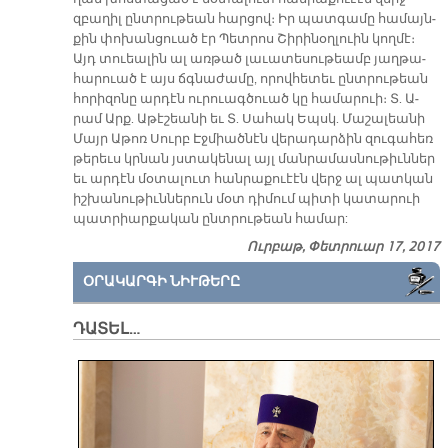
զբա­ղիլ ընտ­րու­թեան հար­ցով։ Իր պատ­գա­մը հա­մայն­
քին փո­խան­ցուած էր Պետ­րոս Շի­րի­նօղ­լուին կող­մէ։
Այդ տուեա­լին ալ առ­թած լա­ւա­տե­սու­թեամբ յաղ­թա­
հա­րուած է այս ճգնա­ժա­մը, ո­րով­հե­տեւ ընտ­րու­թեան
հո­րի­զո­նը ար­դէն ու­րուագ­ծուած կը հա­մա­րուի։ Տ. Ա­
րամ Արք. Ա­թէ­շեա­նի եւ Տ. Սա­հակ Եպսկ. Մա­շա­լեա­նի
Մայր Ա­թոռ Սուրբ Էջ­միած­նէն վե­րա­դար­ձին զու­գա­հեռ
թե­րեւս կրնան յստա­կե­նալ այլ ման­րա­մաս­նու­թիւն­ներ
եւ ար­դէն մօ­տա­լուտ հան­րա­քուէէն վերջ ալ պատ­կան
իշ­խա­նու­թիւն­նե­րուն մօտ դի­մում պի­տի կա­տա­րուի
պատ­րիար­քա­կան ընտ­րու­թեան հա­մար:
Ուրբաթ, Փետրուար 17, 2017
ՕՐԱԿԱՐԳԻ ՆԻՒԹԵՐԸ
ԴԱՏԵԼ…