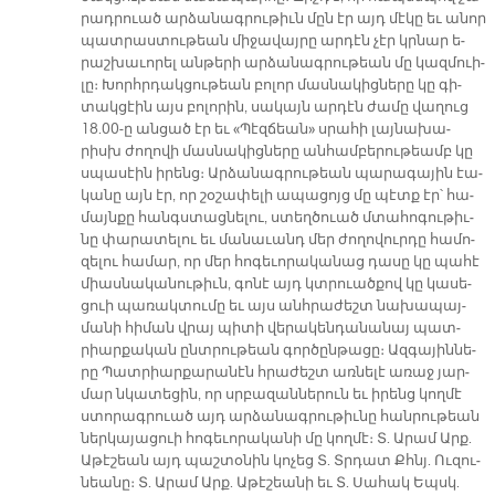
րադ­րուած ար­ձա­նագ­րու­թիւն մըն էր այդ մէ­կը եւ ա­նոր
պատ­րաս­տու­թեան մի­ջա­վայ­րը ար­դէն չէր կրնար ե­
րաշ­խա­ւո­րել ան­թե­րի ար­ձա­նագ­րու­թեան մը կազ­մուի­
լը։ Խորհր­դակ­ցու­թեան բո­լոր մաս­նա­կից­նե­րը կը գի­
տակ­ցէին այս բո­լո­րին, սա­կայն ար­դէն ժա­մը վա­ղուց
18.00-ը ան­ցած էր եւ «Պէզ­ճեան» սրա­հի լայ­նա­խա­
րիսխ ժո­ղո­վի մաս­նա­կից­նե­րը ան­համ­բե­րու­թեամբ կը
սպա­սէին ի­րենց։ Ար­ձա­նագ­րու­թեան պա­րա­գա­յին էա­
կա­նը այն էր, որ շօ­շա­փե­լի ա­պա­ցոյց մը պէտք էր՝ հա­
մայն­քը հանգս­տաց­նե­լու, ստեղ­ծուած մտա­հո­գու­թիւ­
նը փա­րա­տե­լու եւ մա­նա­ւանդ մեր ժո­ղո­վուր­դը հա­մո­
զե­լու հա­մար, որ մեր հո­գե­ւո­րա­կա­նաց դա­սը կը պա­հէ
միաս­նա­կա­նու­թիւն, գո­նէ այդ կտրուած­քով կը կա­սե­
ցուի պա­ռակ­տու­մը եւ այս անհ­րա­ժեշտ նա­խա­պայ­
մա­նի հի­ման վրայ պի­տի վե­րա­կեն­դա­նա­նայ պատ­
րիար­քա­կան ընտ­րու­թեան գոր­ծըն­թա­ցը։ Ազ­գա­յին­նե­
րը Պատ­րիար­քա­րա­նէն հրա­ժեշտ առ­նե­լէ ա­ռաջ յար­
մար նկա­տե­ցին, որ սրբա­զան­նե­րուն եւ ի­րենց կող­մէ
ստո­րագ­րուած այդ ար­ձա­նագ­րու­թիւ­նը հան­րու­թեան
ներ­կա­յա­ցուի հո­գե­ւո­րա­կա­նի մը կող­մէ։ Տ. Ա­րամ Արք.
Ա­թէ­շեան այդ պաշ­տօ­նին կո­չեց Տ. Տրդատ Քհնյ. Ու­զու­
նեա­նը։ Տ. Ա­րամ Արք. Ա­թէ­շեա­նի եւ Տ. Սա­հակ Եպսկ.