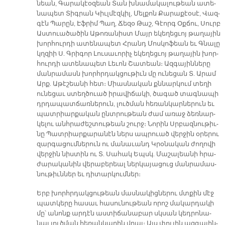
նեան, Գա­րա­կէօ­զեան Տան խնա­մա­կա­լու­թեան ա­տե­
նա­պետ Տիգ­րան Կիւլ­մէզ­կիլ, Մել­քոն Քա­րա­քէօ­սէ, Վազ­
գէն Պա­րըն, Էֆ­րիմ Պաղ, Ճե­զօ Թաշ, Գէորգ Օք­ճու, Սուրբ
Աս­տուա­ծա­ծին Ա­թո­ռա­նիստ Մայր ե­կե­ղեց­ւոյ թա­ղա­յին
խոր­հուր­դի ա­տե­նա­պետ Հրանդ Մոս­կո­ֆեան եւ Գնա­լը
կղզիի Ս. Գրի­գոր Լու­սա­ւո­րիչ ե­կե­ղեց­ւոյ թա­ղա­յին խոր­
հուր­դի ա­տե­նա­պետ Լե­ւոն Շա­տեան։ Ազ­գա­յին­նե­րը
ման­րա­մասն խորհրդակ­ցու­թիւն մը ու­նե­ցան Տ. Ա­րամ
Արք. Ա­թէ­շեա­նի հետ։ Միաս­նա­կան քննար­կում տե­ղի
ու­նե­ցաւ ստեղծուած ի­րա­վի­ճա­կի, ծա­գած տագ­նա­պի
դրդա­պատ­ճառ­նե­րուն, լուծ­ման հե­ռան­կար­նե­րուն եւ
պատ­րիար­քա­կան ընտ­րու­թեան ժամ ա­ռաջ ձեռ­նար­
կե­լու անհ­րա­ժեշ­տու­թեան շուրջ։ Նո­րին Սրբազ­նու­թիւ­
նը Պատ­րիար­քա­րա­նէն ներս ապ­րուած վեր­ջին օ­րե­րու
զար­գա­ցում­նե­րուն ու մա­նա­ւանդ Կրօ­նա­կան ժո­ղո­վի
վեր­ջին նիս­տին ու Տ. Սա­հակ Եպսկ. Մա­շա­լեա­նի հրա­
ժա­րա­կա­նին վե­րա­բե­րեալ ներ­կա­յա­ցուց ման­րա­մաս­
նու­թիւն­ներ եւ դի­տար­կում­ներ։
Երբ խորհր­դակ­ցու­թեան մաս­նա­կից­նե­րու մտքին մէջ
պատ­կե­րը հա­սաւ հա­սու­նու­թեան ո­րոշ մա­կար­դա­կի
մը՝ ա­նոնք ար­դէն աս­տի­ճա­նա­բար սկսան կեդ­րո­նա­
նալ լուծ­ման հե­ռան­կա­րին վրայ։ Այս փու­լին ազ­գա­յին­