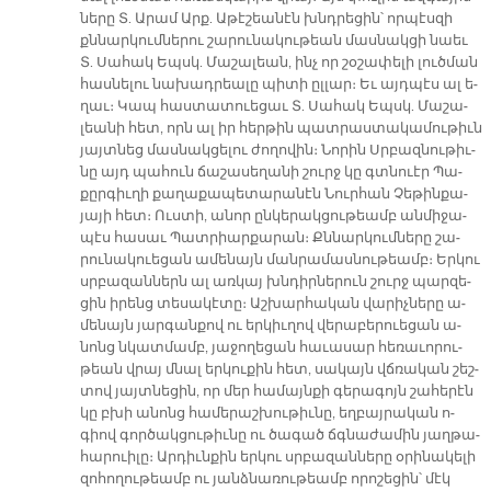
նե­րը Տ. Ա­րամ Արք. Ա­թէ­շեա­նէն խնդրե­ցին՝ որ­պէս­զի
քննար­կում­նե­րու շա­րու­նա­կու­թեան մաս­նակ­ցի նաեւ
Տ. Սա­հակ Եպսկ. Մա­շա­լեան, ինչ որ շօ­շա­փե­լի լուծ­ման
հաս­նե­լու նա­խադ­րեա­լը պի­տի ըլ­լար։ Եւ այդ­պէս ալ ե­
ղաւ։ Կապ հաս­տա­տուե­ցաւ Տ. Սա­հակ Եպսկ. Մա­շա­
լեա­նի հետ, որն ալ իր հեր­թին պատ­րաս­տա­կա­մու­թիւն
յայտ­նեց մաս­նակ­ցե­լու ժո­ղո­վին։ Նո­րին Սրբազ­նու­թիւ­
նը այդ պա­հուն ճա­շա­սե­ղա­նի շուրջ կը գտնուէր Պա­
քըր­գիւ­ղի քա­ղա­քա­պե­տա­րա­նէն Նուր­հան Չե­թին­քա­
յա­յի հետ։ Ուս­տի, ա­նոր ըն­կե­րակ­ցու­թեամբ ան­մի­ջա­
պէս հա­սաւ Պատ­րիար­քա­րան։ Քննար­կում­նե­րը շա­
րու­նա­կուե­ցան ա­մե­նայն ման­րա­մաս­նու­թեամբ։ Եր­կու
սրբա­զան­ներն ալ առ­կայ խնդիր­նե­րուն շուրջ պար­զե­
ցին ի­րենց տե­սա­կէ­տը։ Աշ­խար­հա­կան վա­րիչ­նե­րը ա­
մե­նայն յար­գան­քով ու եր­կիւ­ղով վե­րա­բե­րուե­ցան ա­
նոնց նկատ­մամբ, յա­ջո­ղե­ցան հա­ւա­սար հե­ռա­ւո­րու­
թեան վրայ մնալ եր­կու­քին հետ, սա­կայն վճռա­կան շեշ­
տով յայտ­նե­ցին, որ մեր հա­մայն­քի գե­րա­գոյն շա­հե­րէն
կը բխի ա­նոնց հա­մե­րաշ­խու­թիւ­նը, եղ­բայ­րա­կան ո­
գիով գոր­ծակ­ցու­թիւ­նը ու ծա­գած ճգնա­ժա­մին յաղ­թա­
հա­րուի­լը։ Ար­դիւն­քին եր­կու սրբա­զան­նե­րը օ­րի­նա­կե­լի
զո­հո­ղու­թեամբ ու յանձ­նա­ռու­թեամբ ո­րո­շե­ցին՝ մէկ