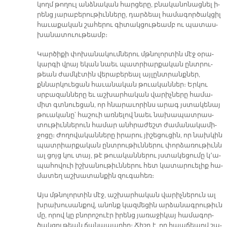
կողմ թո­ղուլ անձ­նա­կան հար­ցե­րը, բնա­կա­նո­նաց­նել ի­
րենց յա­րա­բե­րու­թիւն­նե­րը, դար­ձեալ հա­մա­գոր­ծակ­ցիլ
հա­ւա­քա­կան շա­հե­րու գի­տակ­ցու­թեամբ ու պա­տաս­
խա­նա­տուու­թեամբ։
Կար­ծի­քի փո­խա­նա­կում­նե­րու մթնո­լոր­տին մէջ օ­րա­
կար­գի վրայ ե­կան նաեւ պատ­րիար­քա­կան ընտ­րու­
թեան ժամ­կէ­տին վե­րա­բե­րեալ այ­լընտ­րանք­ներ,
քննար­կուե­ցան հա­ւա­նա­կան թուա­կան­ներ։ Եր­կու
սրբա­զան­նե­րը եւ աշ­խար­հա­կան վա­րիչ­նե­րը հա­մա­
միտ գտնուե­ցան, որ հնա­րա­ւո­րինս ա­րագ յստա­կե­նայ
թուա­կա­նը՝ հա­շուի առ­նե­լով նաեւ նա­խա­պատ­րաս­
տու­թիւն­նե­րուն հա­մար անհ­րա­ժեշտ ժա­մա­նա­կա­մի­
ջո­ցը։ Ժո­ղո­վա­կան­նե­րը ի­րա­րու յի­շե­ցու­ցին, որ նախ­կին
պատ­րիար­քա­կան ընտ­րու­թիւն­նե­րու փոր­ձա­ռու­թիւնն
ալ ցոյց կու տայ, թէ թուա­կան­նե­րու յստա­կե­ցու­մը կ՚ա­
պա­հովուի իշ­խա­նու­թիւն­նե­րու հետ կա­տա­րուե­լիք հա­
մա­տեղ աշ­խա­տան­քին զու­գա­հեռ։
Այս մթնո­լոր­տին մէջ, աշ­խար­հա­կան վա­րիչ­նե­րուն ալ
խրա­խու­սան­քով, ա­նոնք կազ­մե­ցին ար­ձա­նագ­րու­թիւն
մը, ո­րով կը բնո­րո­շուէր ի­րենց յա­ռա­ջի­կայ հա­մա­գոր­
ծակ­ցու­թեան ճա­նա­պար­հը։ Ճիշդ է, որ հապ­ճե­պով շա­