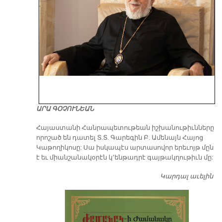
ԱՐԱ ԳՕՉՈՒՆԵԱՆ
​Հայաստանի Հանրապետութեան իշխանութիւնները
որոշած են դատել Տ.Տ. Գարեգին Բ. Ամենայն Հայոց
Կաթողիկոսը: Սա իսկապէս արտասովոր երեւոյթ մըն
է եւ միանշանակօրէն կ՚ենթադրէ գայթակղութիւն մը:
Կարդալ աւելին
Դ