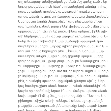
տը տե­ւա­բար ան­մի­ջա­կան շփման մէջ գտնը-ւած է եր­
կու սրբա­զան­նե­րուն հետ՝ փո­խան­ցե­լով ա­նոնց իր հայ­
րա­պե­տա­կան դրա­կան պատ­գա­մը՝ որ­պէս ե­պիս­կո­
պո­սա­պետն ու գլու­խը Հա­յաս­տա­նեայց Ա­ռա­քե­լա­կան
Ե­կե­ղեց­ւոյ։ Նո­րին Սրբու­թիւ­նը այս ըն­թաց­քին միշտ
պա­ղա­րիւ­նու­թեան յոր­դոր­ներ փո­խան­ցած է մեր եր­կու
սրբա­զան­նե­րուն, ո­րոնք յա­ռա­ջի­կայ օ­րե­րուն ի­րեն պի­
տի ներ­կա­յա­նան հո­գե­ւոր ար­դար ու­րա­խու­թիւ­նով։ Ա­
նոնք Սուրբ Էջ­միած­նի Մայր Տա­ճա­րի սրբա­զան կա­
մար­նե­րուն ներ­քեւ ա­ղօթք պի­տի բարձ­րաց­նեն առ Աս­
տուած՝ ի­րենց եղ­բայ­րու­թեան հա­մար։ Ներ­կայ պայ­
ման­նե­րով ան­ցու­մա­յին բարդ շրջա­նի պայ­ման­նե­րը
փո­փո­խու­թեան պի­տի չեն­թար­կուին հա­մայն­քէն ներս։
Պատ­րիար­քա­կան Ա­թո­ռը թա­փուր է եւ հա­մայն­քա­յին
շրջա­նակ­նե­րը հա­մո­զուած են, որ ար­դէն այ­լեւս կա­րե­լի
չէ նոյ­նիսկ ցան­կու­թեան պա­րա­գա­յին ար­հես­տա­կա­նօ­
րէն յե­տաձ­գել պատ­րիար­քա­կան ընտ­րու­թիւ­նը։ Ներ­
կայ հա­մե­րաշ­խու­թեան հաս­տատ­ման տե­սան­կիւ­նէն
կա­րե­ւոր գոր­ծօն մը ե­ղած է նաեւ Հան­րա­պե­տու­թեան
նա­խա­գահ Րէ­ճէպ Թայ­յիպ Էր­տո­ղա­նի եւ Պետ­րոս Շի­
րի­նօղ­լուի մի­ջեւ տե­ղի ու­նե­ցած տե­սակ­ցու­թեան ըն­
թաց­քին կա­տա­րուած քննար­կու­մը։ Նա­խա­գահ Էր­տո­
ղան խոս­տա­ցած է մօ­տա­լուտ հան­րա­քուէէն վերջ