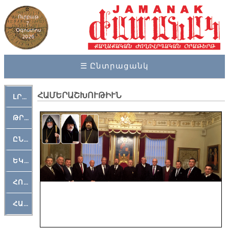
Ուրբաթ
7,
Օգոստոս
2026
☰ Ընտրացանկ
ՀԱՄԵՐԱՇԽՈՒԹԻՒՆ
ԼՐԱՀՈՍ
ԹՐՔԱՀԱՅ ԿԵԱՆՔ
ԸՆԿԵՐԱՄՇԱԿՈՒԹԱՅԻՆ
ԵԿԵՂԵՑԱԿԱՆ
ՀՈԳԵՄՏԱՒՈՐ
ՀԱՐԹԱԿ