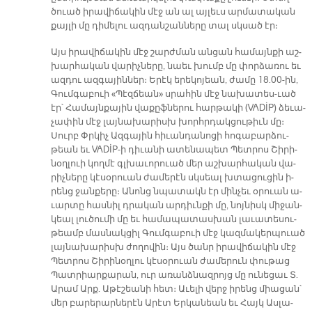
ծուած ի­րա­վի­ճա­կին մէջ ան ալ այ­լեւս ար­մա­տա­կան
քայ­լի մը դի­մե­լու ազ­դան­շան­նե­րը տալ սկսած էր։
Այս ի­րա­վի­ճա­կին մէջ շարժ­ման ան­ցան հա­մայն­քի աշ­
խար­հա­կան վա­րիչ­նե­րը, նաեւ խումբ մը փոր­ձա­ռու եւ
ազ­դու ազ­գա­յին­ներ։ Ե­րէկ ե­րե­կո­յեան, ժա­մը 18.00-ին,
Գում­գա­բուի «Պէզ­ճեան» սրա­հին մէջ նա­խա­տե­ս-ւած
էր՝ Հա­մայն­քա­յին վա­քըֆ­նե­րու հար­թա­կի (VADİP) ձե­ւա­
չա­փին մէջ լայ­նա­խա­րիսխ խորհր­դակ­ցու­թիւն մը։
Սուրբ Փրկիչ Ազ­գա­յին հի­ւան­դա­նո­ցի հո­գա­բար­ձու­
թեան եւ VADİP-ի դի­ւա­նի ա­տե­նա­պետ Պետ­րոս Շի­րի­
նօղ­լուի կող­մէ գլխա­ւո­րուած մեր աշ­խար­հա­կան վա­
րիչ­նե­րը կէ­սօ­րուան ժա­մե­րէն սկսեալ խտա­ցու­ցին ի­
րենց ջան­քե­րը։ Ա­նոնց նպա­տակն էր մին­չեւ օ­րուան ա­
ւար­տը հաս­նիլ դրա­կան ար­դիւն­քի մը, նոյ­նիսկ մի­ջան­
կեալ լու­ծու­մի մը եւ հա­մա­պա­տաս­խան լա­ւա­տե­սու­
թեամբ մաս­նակ­ցիլ Գում­գա­բուի մէջ կազ­մա­կերպուած
լայ­նա­խա­րիսխ ժո­ղո­վին։ Այս ծանր ի­րա­վի­ճա­կին մէջ
Պետ­րոս Շի­րի­նօղ­լու կէ­սօ­րուան ժա­մե­րուն փու­թաց
Պատ­րիար­քա­րան, ուր ա­ռանձ­նազ­րոյց մը ու­նե­ցաւ Տ.
Ա­րամ Արք. Ա­թէ­շեա­նի հետ։ Ա­ւե­լի վերջ ի­րենց միա­ցան՝
մեր բա­րե­րար­նե­րէն Ա­րէտ Եր­կա­նեան եւ Հայկ Աս­լա­