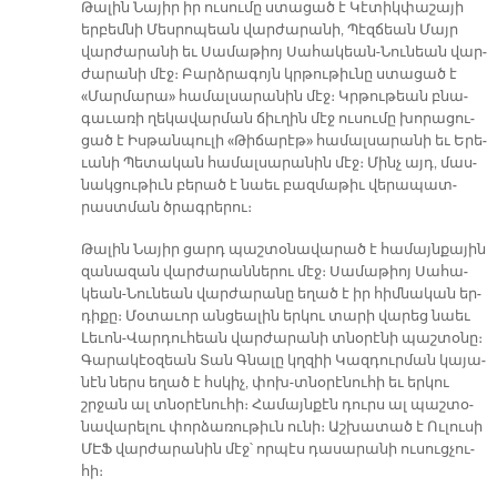
Թա­լին Նա­յիր իր ու­սու­մը ստա­ցած է Կէ­տիկ­փա­շա­յի
եր­բեմ­նի Մես­րո­պեան վար­ժա­րա­նի, Պէզ­ճեան Մայր
վար­ժա­րա­նի եւ Սա­մա­թիոյ Սա­հա­կեան-Նու­նեան վար­
ժա­րա­նի մէջ։ Բարձ­րա­գոյն կրթու­թիւ­նը ստա­ցած է
«Մար­մա­րա» հա­մալ­սա­րա­նին մէջ։ Կրթու­թեան բնա­
գա­ւա­ռի ղե­կա­վար­ման ճիւ­ղին մէջ ու­սու­մը խո­րա­ցու­
ցած է Իս­թան­պու­լի «Թի­ճա­րէթ» հա­մալ­սա­րա­նի եւ Ե­րե­
ւա­նի Պե­տա­կան հա­մալ­սա­րա­նին մէջ։ Մինչ այդ, մաս­
նակ­ցու­թիւն բե­րած է նաեւ բազ­մա­թիւ վե­րա­պատ­
րաս­տման ծրագ­րե­րու։
Թա­լին Նա­յիր ցարդ պաշ­տօ­նա­վա­րած է հա­մայն­քա­յին
զա­նա­զան վար­ժա­րան­նե­րու մէջ։ Սա­մա­թիոյ Սա­հա­
կեան-Նու­նեան վար­ժա­րա­նը ե­ղած է իր հիմ­նա­կան եր­
դի­քը։ Մօ­տա­ւոր ան­ցեա­լին եր­կու տա­րի վա­րեց նաեւ
Լե­ւոն-Վար­դու­հեան վար­ժա­րա­նի տնօ­րէ­նի պաշ­տօ­նը։
Գա­րա­կէօ­զեան Տան Գնա­լը կղզիի Կազ­դուր­ման կա­յա­
նէն ներս ե­ղած է հսկիչ, փոխ-տնօ­րէ­նու­հի եւ եր­կու
շրջան ալ տնօ­րէ­նու­հի։ Հա­մայն­քէն դուրս ալ պաշ­տօ­
նա­վա­րե­լու փոր­ձա­ռու­թիւն ու­նի։ Աշ­խա­տած է Ու­լու­սի
ՄԷՖ վար­ժա­րա­նին մէջ՝ որ­պէս դա­սա­րա­նի ու­սուց­չու­
հի։