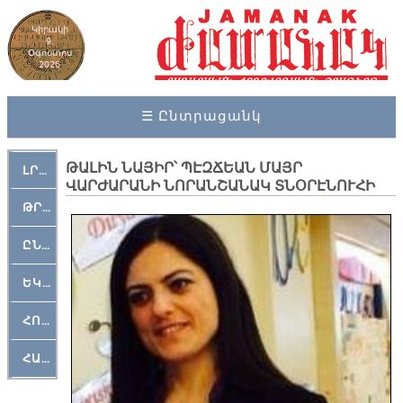
Կիրակի
9,
Օգոստոս
2026
☰ Ընտրացանկ
ԹԱԼԻՆ ՆԱՅԻՐ՝ ՊԷԶՃԵԱՆ ՄԱՅՐ
ԼՐԱՀՈՍ
ՎԱՐԺԱՐԱՆԻ ՆՈՐԱՆՇԱՆԱԿ ՏՆՕՐԷՆՈՒՀԻ
ԹՐՔԱՀԱՅ ԿԵԱՆՔ
ԸՆԿԵՐԱՄՇԱԿՈՒԹԱՅԻՆ
ԵԿԵՂԵՑԱԿԱՆ
ՀՈԳԵՄՏԱՒՈՐ
ՀԱՐԹԱԿ