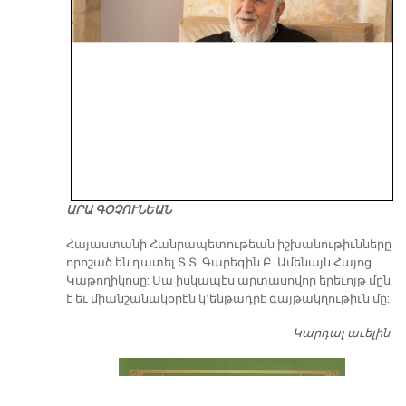
ԱՐԱ ԳՕՉՈՒՆԵԱՆ
​Հայաստանի Հանրապետութեան իշխանութիւնները
որոշած են դատել Տ.Տ. Գարեգին Բ. Ամենայն Հայոց
Կաթողիկոսը: Սա իսկապէս արտասովոր երեւոյթ մըն
է եւ միանշանակօրէն կ՚ենթադրէ գայթակղութիւն մը:
Կարդալ աւելին
Դ