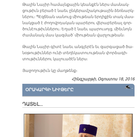
Թա­լին Նա­յիր հա­մայն­քա­յին կեան­քէն ներս մաս­նակ­
ցու­թիւն բե­րած է նաեւ ըն­կե­րամ­շա­կու­թա­յին ձեռ­նարկ­
նե­րու։ Պէզ­ճեան սա­նուց միու­թեան եր­դի­քին տակ մաս­
նակ­ցած է ժո­ղովր­դա­կան պա­րե­րու վե­րա­բե­րեալ գոր­
ծու­նէու­թիւն­նե­րու։ Ե­ղած է նաեւ պա­րու­սոյց, միեւ­նոյն
ժա­մա­նակ մաս կազ­մած՝ միու­թեան վար­չու­թեան։
Թա­լին Նա­յիր գի­տէ նաեւ անգ­լե­րէն եւ զար­գա­ցած ծա­
նօ­թու­թիւն­ներ ու­նի տե­ղե­կա­տուու­թեան փոր­ձա­գի­
տու­թիւն­նե­րու կա­լուա­ծէն ներս։
Յա­ջո­ղու­թիւն կը մաղ­թեն­ք։
Հինգշաբթի, Օգոստոս 18, 2016
ՕՐԱԿԱՐԳԻ ՆԻՒԹԵՐԸ
ԴԱՏԵԼ…