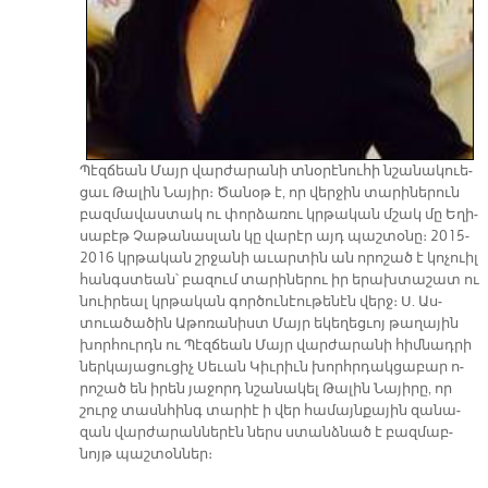
Պէզ­ճեան Մայր վար­ժա­րա­նի տնօ­րէ­նու­հի նշա­նա­կուե­
ցաւ Թա­լին Նա­յիր։ Ծա­նօթ է, որ վեր­ջին տա­րի­նե­րուն
բազ­մա­վաս­տակ ու փոր­ձա­ռու կրթա­կան մշակ մը Ե­ղի­
սա­բէթ Չա­թա­նաս­լան կը վա­րէր այդ պաշ­տօ­նը։ 2015-
2016 կրթա­կան շրջա­նի ա­ւար­տին ան ո­րո­շած է կո­չուիլ
հանգս­տեան՝ բա­զում տա­րի­նե­րու իր ե­րախ­տա­շատ ու
նուի­րեալ կրթա­կան գոր­ծու­նէու­թե­նէն վերջ։ Ս. Աս­
տուա­ծա­ծին Ա­թո­ռա­նիստ Մայր ե­կե­ղեց­ւոյ թա­ղա­յին
խոր­հուրդն ու Պէզ­ճեան Մայր վար­ժա­րա­նի հիմ­նադ­րի
ներ­կա­յա­ցու­ցիչ Սե­ւան Կիւ­րիւն խորհր­դակ­ցա­բար ո­
րո­շած են ի­րեն յա­ջորդ նշա­նա­կել Թա­լին Նա­յի­րը, որ
շուրջ տասն­հինգ տա­րիէ ի վեր հա­մայն­քա­յին զա­նա­
զան վար­ժա­րան­նե­րէն ներս ստանձ­նած է բազ­մաբ­
նոյթ պաշ­տօն­ներ։