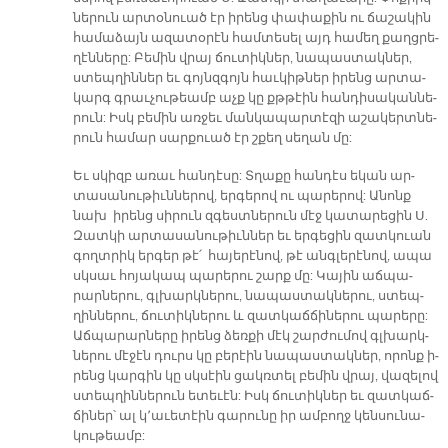
նե­րուն արտօ­նուած էր ի­րենց փա­փա­քին ու ճա­շա­կին
հա­մա­ձայն ա­զա­տօ­րէն համ­տե­սել այդ հա­մեղ քաղց­րե­
ղէն­նե­րը: Բե­մին վրայ ճու­տիկ­ներ, նա­պաս­տակ­ներ,
ստեպ­ղին­ներ եւ գոյնզ­գոյն հաւ­կիթ­ներ ի­րենց ար­տա­
կարգ գրաւ­չու­թեամբ աչք կը քթթէին հան­դի­սա­կան­նե­
րուն: Իսկ բե­մին առ­ջեւ ման­կա­պար­տէ­զի ա­շա­կերտ­նե­
րուն հա­մար սար­քուած էր շքեղ սե­ղան մը:
Եւ սկիզբ ա­ռաւ հան­դէ­սը: Տղա­քը հան­դէս ե­կան ար­
տա­սա­նու­թիւն­նե­րով, եր­գե­րով ու պա­րե­րով: Ա­նոնք
նախ ի­րենց սի­րուն զգեստ­նե­րուն մէջ կա­տա­րե­ցին Ս.
Զատ­կի ար­տա­սա­նու­թիւն­ներ եւ եր­գե­ցին զատ­կուան
գողտ­րիկ եր­գեր թէ՛ հա­յե­րէ­նով, թէ անգ­լե­րէ­նով, ա­պա
սկսաւ հո­յա­կապ պա­րե­րու շարք մը: Կա­յին աճ­պա­
րար­նե­րու, գլխարկ­նե­րու, նա­պաս­տակ­նե­րու, ստեպ­
ղին­նե­րու, ճու­տիկ­նե­րու և զատ­կաճ­ճի­նե­րու պա­րե­րը:
Աճ­պա­րար­նե­րը ի­րենց ձեռ­քի մէկ շար­ժու­մով գլխարկ­
նե­րու մէ­ջէն դուրս կը բե­րէին նա­պաս­տակ­ներ, ո­րոնք ի­
րենց կար­գին կը սկսէին ցակռ­տել բե­մին վրայ, վա­զե­լով
ստեպ­ղին­նե­րուն ե­տե­ւէն: Իսկ ճու­տիկ­ներ եւ զատ­կաճ­
ճի­ներ՝ ալ կ՚ա­ւե­տէին գա­րու­նը իր ամ­բողջ կեն­սու­նա­
կու­թեամբ: