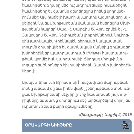
հաւ­կիթ­ներ: Տղա­քը մեծ ու­շադ­րու­թեամբ հա­ւա­քե­ցին
հաւ­կիթ­նե­րը եւ զա­նոնք զե­տե­ղե­ցին ի­րենց կո­ղով­նե­
րուն մէջ: Այս հա­ճե­լի խա­ղի ա­ւար­տին պզտիկ­նե­րը այ­
ցե­լե­ցին նաեւ Մխի­թա­րեան վա­նա­կան ե­կե­ղե­ցին Մխի­
թա­րեան հայ­րեր՝ Մագ. Հ. Սար­գիս Ծ. Վրդ. Էր­մէն եւ Հ.
Յա­կով­բոս Ծ. Վրդ. Չօ­փու­րեան փոք­րիկ­նե­րուն նուի­րե­
ցին յատ­կա­պէս Վիեն­նա­յէն բե­րուած նա­պաս­տակ
տուր­մի ծրա­րիկ­ներ եւ զատ­կա­կան ման­րիկ գու­նա­գեղ
խմո­րե­ղէն­ներ պատ­րաս­տուած «Arlette» հաս­տա­տու­
թեան կող­մէ: Իսկ վար­ժա­րա­նի Ծնո­ղաց միու­թիւ­նը
տղա­քը եւ ծ­­նող­նե­րը հիւ­րա­սի­րե­ցին Զատ­կի խմո­րե­ղէն­
նե­րով:
Այս­պէս՝ Յի­սու­սի Քրիս­տո­սի հրա­շա­փառ Յա­րու­թեան
տօ­նը ան­գամ մը եւս ի­րեն վա­յել շքե­ղու­թեամբ տօ­նուե­
ցաւ Մխի­թա­րեանի մէջ, իր շուրջ հա­մախմ­բե­լով փոք­
րիկ­նե­րը եւ ա­նոնց սրտե­րուն մէջ ար­ծար­ծե­լով սի­րոյ եւ
ու­րա­խու­թեան բա­րի զգա­ցում­նե­րը:
Հինգշաբթի, Ապրիլ 2, 2015
ՕՐԱԿԱՐԳԻ ՆԻՒԹԵՐԸ