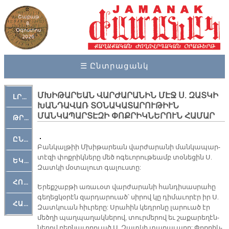
Շաբաթ
8,
Օգոստոս
2026
☰ Ընտրացանկ
ՄԽԻԹԱՐԵԱՆ ՎԱՐԺԱՐԱՆԻՆ ՄԷՋ Ս. ԶԱՏԿԻ
ԼՐԱՀՈՍ
ԽԱՆԴԱՎԱՌ ՏՕՆԱԿԱՏԱՐՈՒԹԻՒՆ
ՄԱՆԿԱՊԱՐՏԷԶԻ ՓՈՔՐԻԿՆԵՐՈՒՆ ՀԱՄԱՐ
ԹՐՔԱՀԱՅ ԿԵԱՆՔ
ԸՆԿԵՐԱՄՇԱԿՈՒԹԱՅԻՆ
Բան­կալ­թիի Մխի­թա­րեան վար­­ժա­րա­նի ման­կա­պար­
տէ­զի փոք­րիկ­նե­րը մեծ ո­գե­ւո­րու­թեամբ տօ­նե­ցին Ս.
ԵԿԵՂԵՑԱԿԱՆ
Զատ­կի մօ­տա­լուտ գա­լուս­տը:
ՀՈԳԵՄՏԱՒՈՐ
Ե­րեք­շաբ­թի ա­ռա­ւօտ վար­ժա­րա­նի հան­դի­սաս­րա­հը
գե­ղեց­կօ­րէն զար­դա­րուած՝ սի­րով կը դի­մա­ւո­րէր իր Ս.
ՀԱՐԹԱԿ
Զատ­կուան հիւ­րե­րը: Սրա­հին կեդ­րո­նը լա­րուած էր
մեծ­ղի պաղ­պա­ղակ­նե­րով, տուր­մե­րով եւ շա­քա­րե­ղէն­
նե­րով բեռ­նա­ւո­րուած Ս. Զատ­կի տա­ղա­ւա­րը: Փոք­րիկ­