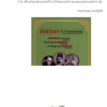
է եւ միանշանակօրէն կ՚ենթադրէ գայթակղութիւն մը:
Կարդալ աւելին
Դ