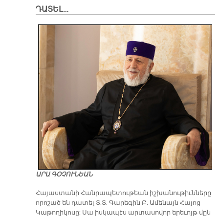
ԴԱՏԵԼ…
ԱՐԱ ԳՕՉՈՒՆԵԱՆ
​Հայաստանի Հանրապետութեան իշխանութիւնները
որոշած են դատել Տ.Տ. Գարեգին Բ. Ամենայն Հայոց
Կաթողիկոսը: Սա իսկապէս արտասովոր երեւոյթ մըն