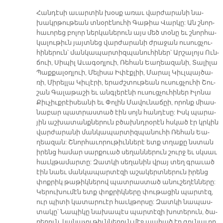
Հան­դէ­սի ա­ւար­տին խօսք ա­ռաւ վար­ժա­րա­նի նա­
խակր­թու­թեան տնօ­րէ­նու­հի Գա­թիա Վար­կը: Ան շնոր­
հա­ւո­րեց բո­լոր ներ­կա­նե­րուն այս մեծ տօ­նը եւ շնոր­հա­
կա­լու­թիւն յայտ­նեց վար­ժա­րա­նի ժրա­ջան ու­սուց­չու­
հի­նե­րուն՝ ման­կա­պար­տիզ­պա­նու­հի­ներ՝ Ար­շա­լոյս Ուն­
ճուի, Սի­պիլ Ա­ւա­գօղ­լուի, Ռե­հան Եա­ղեա­զա­նի, Տա­լի­լա
Պաք­քա­լօղ­լուի, Մե­լի­սա Ի­փէք­լիի, Մա­րալ Կիւլ­պայ­ծա­
ռի, Մի­րել­լա Կիւ­լէ­րի, ե­րաժշտու­թեան ու­սուց­չու­հի Շու­
շան Գա­լա­թա­շի եւ անգ­լե­րէ­նի ու­սուց­չու­հի­ներ Ի­լո­նա
Քիւ­չիւք­րէի­սեա­նի եւ Փո­լին Մա­վու­նա­ճըի, ո­րոնք միաս­
նա­բար պատ­րաս­տած էին սոյն հան­դէ­սը: Իսկ պա­րա­
յին աշ­խա­տանք­նե­րուն բծախնդ­րօ­րէն հսկած էր կրկին
վար­ժա­րա­նի ման­կա­պար­տիզ­պա­նու­հի Ռե­հան Եա­
ղեա­զան: Շնոր­հա­ւո­րու­թիւն­նե­րէ ետք տղա­քը նստան
ի­րենց հա­մար սար­քուած սե­ղան­նե­րուն շուրջ եւ սկ­­սաւ
հաւկ­թա­մար­տը: Զատ­կի սե­ղա­նին վրայ տեղ գրա­ւած
էին նաեւ ման­կա­պար­տէ­զի ա­շա­կերտ­նե­րուն ի­րենց
փոք­րիկ թա­թիկ­նե­րով պատ­րաս­տած ա­նու­շե­ղէն­նե­րը:
Կե­րու­խու­մէն ետք փոք­րիկ­նե­րը փու­թա­ցին պար­տէզ,
ուր պի­տի կա­տա­րուէր հաւկ­թոր­սը: Զատ­կի նա­պաս­
տա­կը՝ Նա­պի­կը նա­խա­պէս պար­տէ­զի խո­տե­րուն, ծա­
ռե­րուն, կա­նա­չու­թիւն­նե­րուն մէջ պա­հած էր գու­նա­ւոր