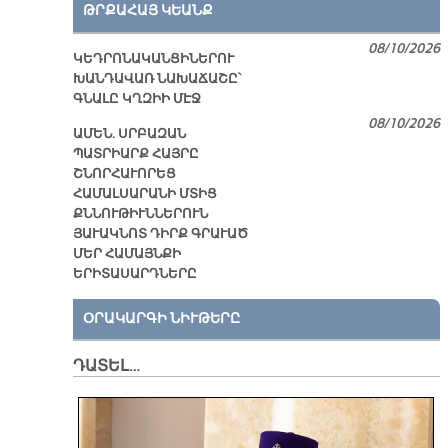
ԹՐՔԱՀԱՅ ԿԵԱՆՔ
08/10/2026
ԿԵԴՐՈՆԱԿԱՆՑԻՆԵՐՈՒ
ԽԱՆԴԱՎԱՌ ՆԱԽԱՃԱՇԸ՝
ԳՆԱԼԸ ԿՂԶԻԻ ՄԷՋ
08/10/2026
ԱՄԵՆ. ՍՐԲԱԶԱՆ
ՊԱՏՐԻԱՐՔ ՀԱՅՐԸ
ՇՆՈՐՀԱՒՈՐԵՑ
ՀԱՄԱԼՍԱՐԱՆԻ ՄՏԻՑ
ՔՆՆՈՒԹԻՒՆՆԵՐՈՒՆ
ՅԱՒԱԿՆՈՏ ԴԻՐՔ ԳՐԱՒԱԾ
ՄԵՐ ՀԱՄԱՅՆՔԻ
ԵՐԻՏԱՍԱՐԴՆԵՐԸ
ՕՐԱԿԱՐԳԻ ՆԻՒԹԵՐԸ
ԴԱՏԵԼ…