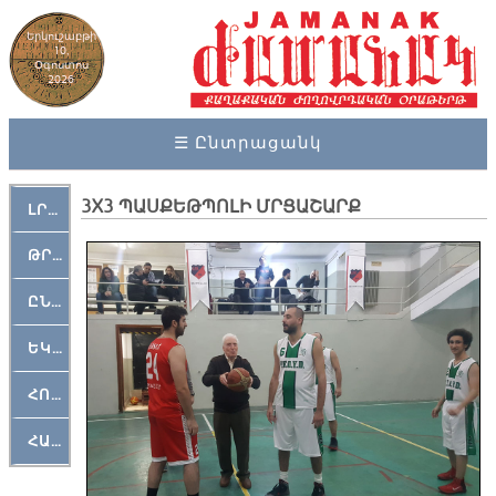
Երկուշաբթի
10,
Օգոստոս
2026
☰ Ընտրացանկ
3X3 ՊԱՍՔԵԹՊՈԼԻ ՄՐՑԱՇԱՐՔ
ԼՐԱՀՈՍ
ԹՐՔԱՀԱՅ ԿԵԱՆՔ
ԸՆԿԵՐԱՄՇԱԿՈՒԹԱՅԻՆ
ԵԿԵՂԵՑԱԿԱՆ
ՀՈԳԵՄՏԱՒՈՐ
ՀԱՐԹԱԿ