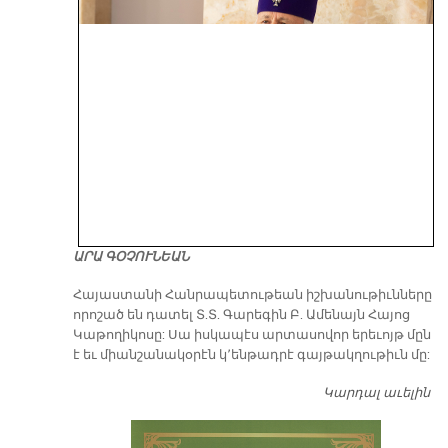
ԱՐԱ ԳՕՉՈՒՆԵԱՆ
​Հայաստանի Հանրապետութեան իշխանութիւնները
որոշած են դատել Տ.Տ. Գարեգին Բ. Ամենայն Հայոց
Կաթողիկոսը: Սա իսկապէս արտասովոր երեւոյթ մըն
է եւ միանշանակօրէն կ՚ենթադրէ գայթակղութիւն մը:
Կարդալ աւելին
Դ