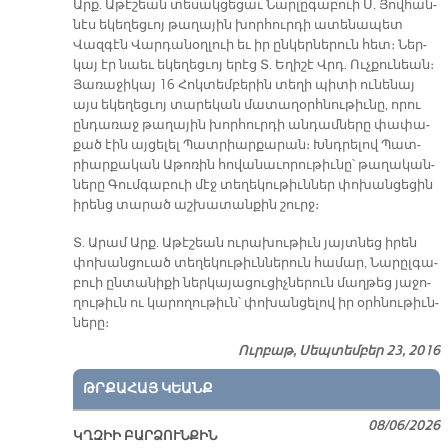
Արք. Ա­թէ­շեան տե­սակ­ցե­ցաւ Նար­լը­գա­բուի Ս. Յով­հան­
նէս ե­կե­ղեց­ւոյ թա­ղա­յին խոր­հուր­դի ա­տե­նա­պետ
Վազ­գէն Վար­դա­նօղ­լուի եւ իր ըն­կեր­նե­րուն հետ։ Ներ­
կայ էր նաեւ ե­կե­ղեց­ւոյ ե­րէց Տ. Ե­ղի­շէ Վրդ. Ուչ­քու­նեան։
Յա­ռա­ջի­կայ 16 Հոկ­տեմ­բե­րին տե­ղի պի­տի ու­նե­նայ
այս ե­կե­ղեց­ւոյ տա­րե­կան մա­տա­ղօրհ­նու­թիւ­նը, ո­րու
ըն­դա­ռաջ թա­ղա­յին խոր­հուր­դի ան­դամ­նե­րը փա­փա­
քած էին այ­ցե­լել Պատ­րիար­քա­րան։ Խնդրե­լով Պատ­
րիար­քա­կան Ա­թո­ռին հո­վա­նա­ւո­րու­թիւ­նը՝ թա­ղա­կան­
նե­րը Գում­գա­բուի մէջ տե­ղե­կու­թիւն­ներ փո­խան­ցե­ցին
ի­րենց տա­րած աշ­խա­տան­քին շուրջ։
Տ. Ա­րամ Արք. Ա­թէ­շեան ու­րա­խու­թիւն յայտ­նեց ի­րեն
փո­խան­ցուած տե­ղե­կու­թիւն­նե­րուն հա­մար, Նա­րըլ­գա­
բուի ըն­տա­նի­քի ներ­կա­յա­ցու­ցիչ­նե­րուն մաղ­թեց յա­ջո­
ղու­թիւն ու կա­րո­ղու­թիւն՝ փո­խան­ցե­լով իր օրհ­նու­թիւն­
նե­րը։
Ուրբաթ, Սեպտեմբեր 23, 2016
ԹՐՔԱՀԱՅ ԿԵԱՆՔ
08/06/2026
ԿՂԶԻԻ ԲԱՐՁՈՒՆՔԻՆ