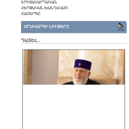
ԵՐԻՏԱՍԱՐԴԱԿԱՆ
ՀԵՐԹԱԿԱՆ ԽԱՆԴԱՎԱՌ
ՀԱՄԵՐԳԸ
ՕՐԱԿԱՐԳԻ ՆԻՒԹԵՐԸ
ԴԱՏԵԼ…