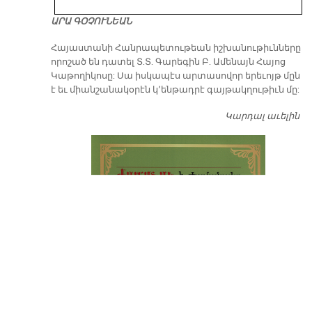
ԱՐԱ ԳՕՉՈՒՆԵԱՆ
​Հայաստանի Հանրապետութեան իշխանութիւնները
որոշած են դատել Տ.Տ. Գարեգին Բ. Ամենայն Հայոց
Կաթողիկոսը: Սա իսկապէս արտասովոր երեւոյթ մըն
է եւ միանշանակօրէն կ՚ենթադրէ գայթակղութիւն մը:
Կարդալ աւելին
Դ