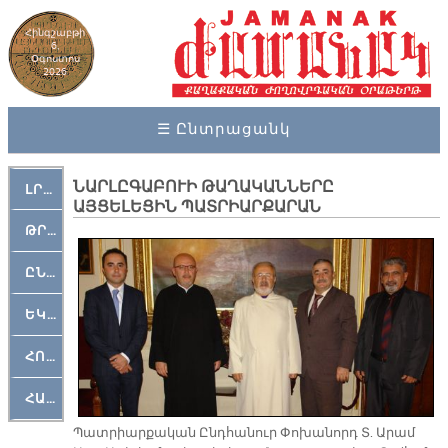
Հինգշաբթի
6,
Օգոստոս
2026
☰ Ընտրացանկ
ՆԱՐԼԸԳԱԲՈՒԻ ԹԱՂԱԿԱՆՆԵՐԸ
ԼՐԱՀՈՍ
ԱՅՑԵԼԵՑԻՆ ՊԱՏՐԻԱՐՔԱՐԱՆ
ԹՐՔԱՀԱՅ ԿԵԱՆՔ
ԸՆԿԵՐԱՄՇԱԿՈՒԹԱՅԻՆ
ԵԿԵՂԵՑԱԿԱՆ
ՀՈԳԵՄՏԱՒՈՐ
ՀԱՐԹԱԿ
Պատ­րիար­քա­կան Ընդ­հա­նուր Փո­խա­նորդ Տ. Ա­րամ