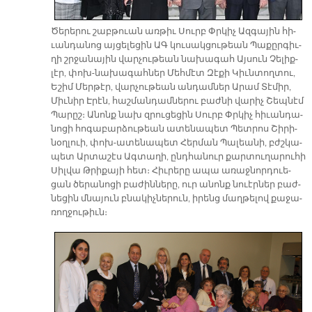
Ծե­րե­րու շաբ­թուան առ­թիւ Սուրբ Փր­կիչ Ազ­գա­յին հի­
ւան­դա­նոց այ­ցե­լե­ցին ԱԳ կու­սակցութեան Պա­քըր­գիւ­
ղի շրջա­նա­յին վար­չու­թեան նա­խա­գահ Այ­սուն Չե­լիք­
լէր, փոխ-նա­խա­գահ­ներ Մեհ­մէտ Զէքի Կիւն­տող­տու,
Ե­շիմ Մեր­թէր, վար­չու­թեան ան­դամ­ներ Ա­րամ Տէմիր,
Միւ­նիր Է­րէն, հաշ­ման­դամ­նե­րու բաժ­նի վա­րիչ Շեպ­նէմ
Պա­րըշ։ Ա­նոնք նախ զրու­ցե­ցին Սուրբ Փր­կիչ հի­ւան­դա­
նո­ցի հո­գա­բար­ձու­թեան ա­տե­նա­պետ Պետ­րոս Շի­րի­
նօղ­լուի, փոխ-ա­տե­նա­պետ Հեր­ման Պա­լեա­նի, բժշկա­
պետ Ար­տա­շէս Ագ­տա­ղի, ընդ­հա­նուր քար­տու­ղարուհի
Սիլ­վա Թրի­քա­յի հետ։ Հիւ­րե­րը ա­պա ա­ռաջ­նոր­դուե­
ցան ծե­րա­նո­ցի բա­ժին­նե­րը, ուր ա­նոնք նուէր­ներ բաժ­
նե­ցին մնա­յուն բնա­կիչ­նե­րուն, ի­րենց մաղ­թե­լով քա­ջա­
ռող­ջու­թիւ­ն։