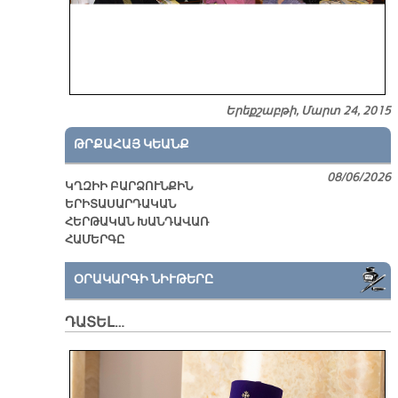
Երեքշաբթի, Մարտ 24, 2015
ԹՐՔԱՀԱՅ ԿԵԱՆՔ
08/06/2026
ԿՂԶԻԻ ԲԱՐՁՈՒՆՔԻՆ
ԵՐԻՏԱՍԱՐԴԱԿԱՆ
ՀԵՐԹԱԿԱՆ ԽԱՆԴԱՎԱՌ
ՀԱՄԵՐԳԸ
ՕՐԱԿԱՐԳԻ ՆԻՒԹԵՐԸ
ԴԱՏԵԼ…