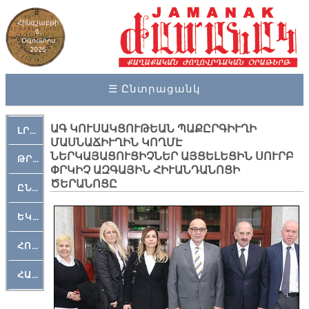
Հինգշաբթի
6,
Օգոստոս
2026
☰ Ընտրացանկ
ԱԳ ԿՈՒՍԱԿՑՈՒԹԵԱՆ ՊԱՔԸՐԳԻՒՂԻ
ԼՐԱՀՈՍ
ՄԱՍՆԱՃԻՒՂԻՆ ԿՈՂՄԷ
ՆԵՐԿԱՅԱՑՈՒՑԻՉՆԵՐ ԱՅՑԵԼԵՑԻՆ ՍՈՒՐԲ
ԹՐՔԱՀԱՅ ԿԵԱՆՔ
ՓՐԿԻՉ ԱԶԳԱՅԻՆ ՀԻՒԱՆԴԱՆՈՑԻ
ԾԵՐԱՆՈՑԸ
ԸՆԿԵՐԱՄՇԱԿՈՒԹԱՅԻՆ
ԵԿԵՂԵՑԱԿԱՆ
ՀՈԳԵՄՏԱՒՈՐ
ՀԱՐԹԱԿ