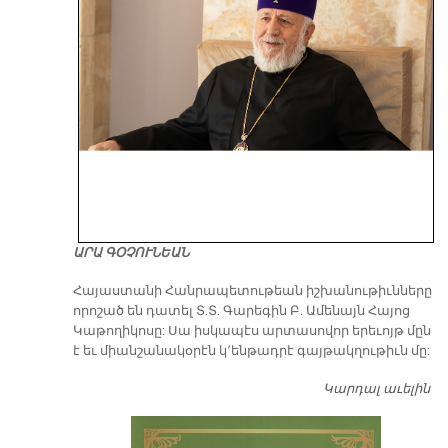
ԱՐԱ ԳՕՉՈՒՆԵԱՆ
​Հայաստանի Հանրապետութեան իշխանութիւնները
որոշած են դատել Տ.Տ. Գարեգին Բ. Ամենայն Հայոց
Կաթողիկոսը: Սա իսկապէս արտասովոր երեւոյթ մըն
է եւ միանշանակօրէն կ՚ենթադրէ գայթակղութիւն մը:
Կարդալ աւելին
Դ