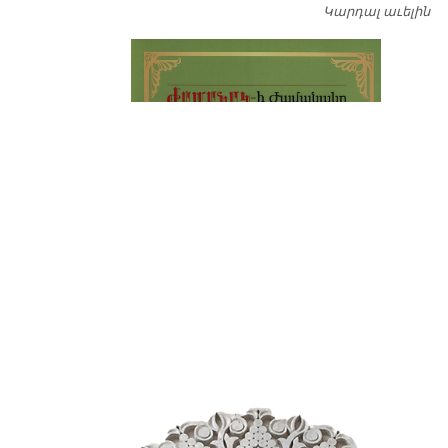
Կարդալ աւելին
Դ