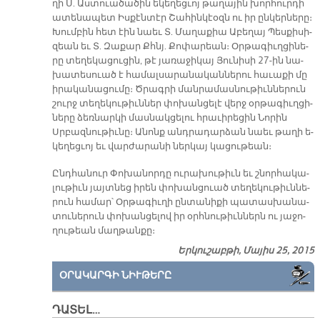
ղի Ս. Աս­տուա­ծա­ծին ե­կե­ղեց­ւոյ թա­ղա­յին խոր­հուր­դի
ա­տե­նա­պետ Իս­քէն­տէր Շա­հին­կէօզն ու իր ըն­կեր­նե­րը։
Խում­բին հետ էին նաեւ Տ. Մա­ղա­քիա Ա­բե­ղայ Պես­քի­սի­
զեան եւ Տ. Զա­քար Քհնյ. Քո­փա­րեան։ Օր­թա­գիւղ­ցի­նե­
րը տե­ղե­կա­ցու­ցին, թէ յա­ռա­ջի­կայ Յու­նի­սի 27-ին նա­
խա­տե­սուած է հա­մալ­սա­րա­նա­կան­նե­րու հա­ւա­քի մը
ի­րա­կա­նա­ցու­մը։ Ծրագ­րի ման­րա­մաս­նու­թիւն­նե­րուն
շուրջ տե­ղե­կու­թիւն­ներ փո­խան­ցե­լէ վերջ օր­թա­գիւղ­ցի­
նե­րը ձեռ­նար­կի մաս­նակ­ցե­լու հրա­ւի­րե­ցին Նո­րին
Սրբազ­նու­թիւ­նը։ Ա­նոնք անդ­րա­դար­ձան նաեւ թա­ղի ե­
կե­ղեց­ւոյ եւ վար­ժա­րա­նի ներ­կայ կա­ցու­թեան։
Ընդ­հա­նուր Փո­խա­նոր­դը ու­րա­խու­թիւն եւ շնոր­հա­կա­
լու­թիւն յայտ­նեց ի­րեն փո­խան­ցուած տե­ղե­կու­թիւն­նե­
րուն հա­մար՝ Օր­թա­գիւ­ղի ըն­տա­նի­քի պա­տաս­խա­նա­
տու­նե­րուն փո­խան­ցե­լով իր օրհ­նու­թիւն­ներն ու յա­ջո­
ղու­թեան մաղ­թան­քը։
Երկուշաբթի, Մայիս 25, 2015
ՕՐԱԿԱՐԳԻ ՆԻՒԹԵՐԸ
ԴԱՏԵԼ…