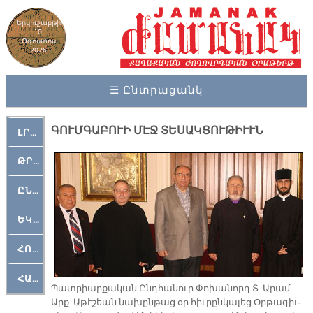
Երկուշաբթի
10,
Օգոստոս
2026
☰ Ընտրացանկ
ԳՈՒՄԳԱԲՈՒԻ ՄԷՋ ՏԵՍԱԿՑՈՒԹԻՒՒՆ
ԼՐԱՀՈՍ
ԹՐՔԱՀԱՅ ԿԵԱՆՔ
ԸՆԿԵՐԱՄՇԱԿՈՒԹԱՅԻՆ
ԵԿԵՂԵՑԱԿԱՆ
ՀՈԳԵՄՏԱՒՈՐ
ՀԱՐԹԱԿ
Պատ­րիար­քա­կան Ընդ­հա­նուր Փո­խա­նորդ Տ. Ա­րամ
Արք. Ա­թէ­շեան նա­խըն­թաց օր հիւ­րըն­կա­լեց Օր­թա­գիւ­