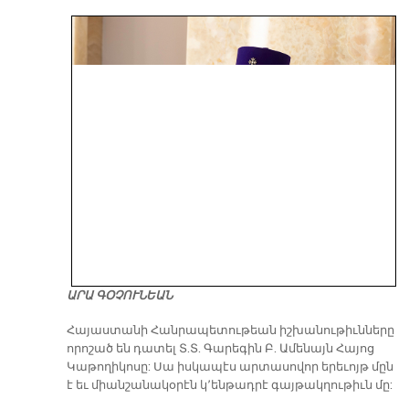
ԱՐԱ ԳՕՉՈՒՆԵԱՆ
​Հայաստանի Հանրապետութեան իշխանութիւնները
որոշած են դատել Տ.Տ. Գարեգին Բ. Ամենայն Հայոց
Կաթողիկոսը: Սա իսկապէս արտասովոր երեւոյթ մըն
է եւ միանշանակօրէն կ՚ենթադրէ գայթակղութիւն մը: