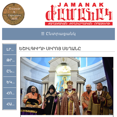
Շաբաթ
8,
Օգոստոս
2026
☰ Ընտրացանկ
ԵՇԻԼԳԻՒՂԻ ՍԻՐՈՅ ՍԵՂԱՆԸ
ԼՐԱՀՈՍ
ԹՐՔԱՀԱՅ ԿԵԱՆՔ
ԸՆԿԵՐԱՄՇԱԿՈՒԹԱՅԻՆ
ԵԿԵՂԵՑԱԿԱՆ
ՀՈԳԵՄՏԱՒՈՐ
ՀԱՐԹԱԿ