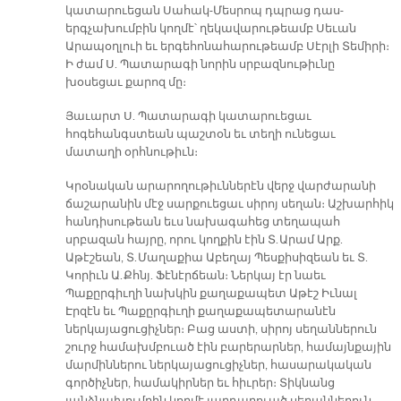
կատարուեցան Սահակ-Մեսրոպ դպրաց դաս-
երգչախումբին կողմէ՝ ղեկավարութեամբ Սեւան
Արապօղլուի եւ երգեհոնահարութեամբ Սէրլի Տեմիրի։
Ի ժամ Ս. Պատարագի նորին սրբազնութիւնը
խօսեցաւ քարոզ մը։
Յաւարտ Ս. Պատարագի կատարուեցաւ
հոգեհանգստեան պաշտօն եւ տեղի ունեցաւ
մատաղի օրհնութիւն։
Կրօնական արարողութիւններէն վերջ վարժարանի
ճաշարանին մէջ սարքուեցաւ սիրոյ սեղան։ Աշխարհիկ
հանդիսութեան եւս նախագահեց տեղապահ
սրբազան հայրը, որու կողքին էին Տ. Արամ Արք.
Աթէշեան, Տ. Մաղաքիա Աբեղայ Պեսքիսիզեան եւ Տ.
Կորիւն Ա. Քհնյ. Ֆէնէրճեան։ Ներկայ էր նաեւ
Պաքըրգիւղի նախկին քաղաքապետ Աթէշ Իւնալ
Էրզէն եւ Պաքըրգիւղի քաղաքապետարանէն
ներկայացուցիչներ։ Բաց աստի, սիրոյ սեղաններուն
շուրջ համախմբուած էին բարերարներ, համայնքային
մարմիններու ներկայացուցիչներ, հասարակական
գործիչներ, համակիրներ եւ հիւրեր։ Տիկնանց
յանձնախումբին կողմէ յարդարուած սեղաններուն