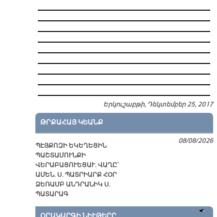
Երկուշաբթի, Դեկտեմբեր 25, 2017
ԹՐՔԱՀԱՅ ԿԵԱՆՔ
08/08/2026
ՊԷՅՔՈԶԻ ԵԿԵՂԵՑԻՆ
ՊԱՇՏԱՄՈՒՆՔԻ
ՎԵՐԱԲԱՑՈՒԵՑԱՒ. ՎԱՂԸ՝
ԱՄԵՆ. Ս. ՊԱՏՐԻԱՐՔ ՀՕՐ
ՁԵՌԱՄԲ ԱՆԴՐԱՆԻԿ Ս.
ՊԱՏԱՐԱԳ
ՕՐԱԿԱՐԳԻ ՆԻՒԹԵՐԸ