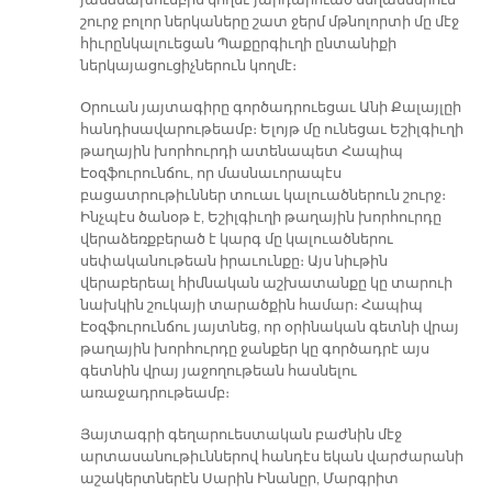
շուրջ բոլոր ներկաները շատ ջերմ մթնոլորտի մը մէջ
հիւրընկալուեցան Պաքըրգիւղի ընտանիքի
ներկայացուցիչներուն կողմէ։
Օրուան յայտագիրը գործադրուեցաւ Անի Քալայլըի
հանդիսավարութեամբ։ Ելոյթ մը ունեցաւ Եշիլգիւղի
թաղային խորհուրդի ատենապետ Հապիպ
Էօզֆուրունճու, որ մասնաւորապէս
բացատրութիւններ տուաւ կալուածներուն շուրջ։
Ինչպէս ծանօթ է, Եշիլգիւղի թաղային խորհուրդը
վերաձեռքբերած է կարգ մը կալուածներու
սեփականութեան իրաւունքը։ Այս նիւթին
վերաբերեալ հիմնական աշխատանքը կը տարուի
նախկին շուկայի տարածքին համար։ Հապիպ
Էօզֆուրունճու յայտնեց, որ օրինական գետնի վրայ
թաղային խորհուրդը ջանքեր կը գործադրէ այս
գետնին վրայ յաջողութեան հասնելու
առաջադրութեամբ։
Յայտագրի գեղարուեստական բաժնին մէջ
արտասանութիւններով հանդէս եկան վարժարանի
աշակերտներէն Սարին Ինանըր, Մարգրիտ