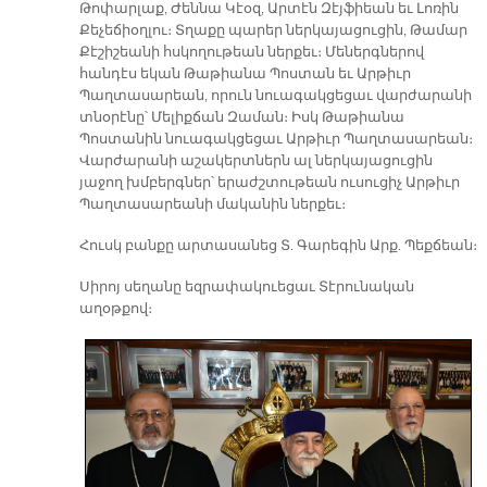
Թոփարլաք, Ժեննա Կէօզ, Արտէն Զէյֆիեան եւ Լոռին
Քեչեճիօղլու։ Տղաքը պարեր ներկայացուցին, Թամար
Քէշիշեանի հսկողութեան ներքեւ։ Մեներգներով
հանդէս եկան Թաթիանա Պոստան եւ Արթիւր
Պաղտասարեան, որուն նուագակցեցաւ վարժարանի
տնօրէնը՝ Մելիքճան Զաման։ Իսկ Թաթիանա
Պոստանին նուագակցեցաւ Արթիւր Պաղտասարեան։
Վարժարանի աշակերտներն ալ ներկայացուցին
յաջող խմբերգներ՝ երաժշտութեան ուսուցիչ Արթիւր
Պաղտասարեանի մականին ներքեւ։
Հուսկ բանքը արտասանեց Տ. Գարեգին Արք. Պեքճեան։
Սիրոյ սեղանը եզրափակուեցաւ Տէրունական
աղօթքով։