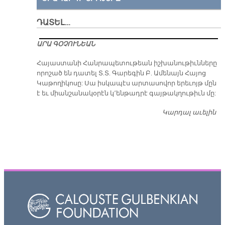
ԴԱՏԵԼ…
ԱՐԱ ԳՕՉՈՒՆԵԱՆ
​Հայաստանի Հանրապետութեան իշխանութիւնները
որոշած են դատել Տ.Տ. Գարեգին Բ. Ամենայն Հայոց
Կաթողիկոսը: Սա իսկապէս արտասովոր երեւոյթ մըն
է եւ միանշանակօրէն կ՚ենթադրէ գայթակղութիւն մը:
Կարդալ աւելին
Դ