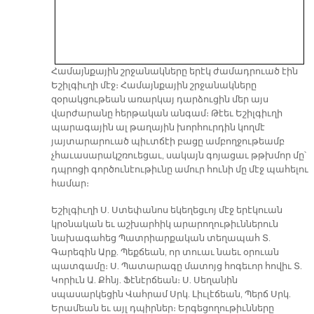
Համայնքային շրջանակները երէկ ժամադրուած էին
Եշիլգիւղի մէջ։ Համայնքային շրջանակները
զօրակցութեան առարկայ դարձուցին մեր այս
վարժարանը հերթական անգամ։ Թէեւ Եշիլգիւղի
պարագային ալ թաղային խորհուրդին կողմէ
յայտարարուած պիւտճէի բացը ամբողջութեամբ
չհաւասարակշռուեցաւ, սակայն գոյացաւ թթխմոր մը՝
դպրոցի գործունէութիւնը ամուր հունի մը մէջ պահելու
համար։
Եշիլգիւղի Ս. Ստեփանոս եկեղեցւոյ մէջ երէկուան
կրօնական եւ աշխարհիկ արարողութիւններուն
նախագահեց Պատրիարքական տեղապահ Տ.
Գարեգին Արք. Պեքճեան, որ տուաւ նաեւ օրուան
պատգամը։ Ս. Պատարագը մատոյց հոգեւոր հովիւ Տ.
Կորիւն Ա. Քհնյ. Ֆէնէրճեան։ Ս. Սեղանին
սպասարկեցին Վահրամ Սրկ. Լիւլէճեան, Պերճ Սրկ.
Երամեան եւ այլ դպիրներ։ Երգեցողութիւնները