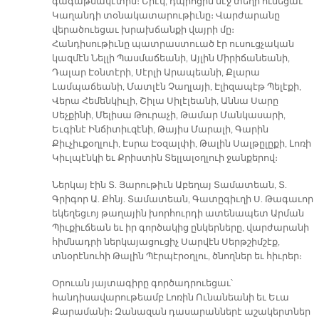
գագաթնակէտին։ Երէկ, դպրոցին մէջ տեղի ունեցաւ
Կաղանդի տօնակատարութիւնը։ Վարժարանը
վերածուեցաւ խրախճանքի վայրի մը։
Հանդիսութիւնը պատրաստուած էր ուսուցչական
կազմէն Նելլի Պասմաճեանի, Այլին Միրիճանեանի,
Դալար Էօնտէրի, Սէրլի Արապեանի, Քլարա
Լամպաճեանի, Մատլէն Չաղլայի, Էլիզապէթ Պելէքի,
Վերա Հեմենկիւլի, Շիլա Սիլէլեանի, Աննա Սարը
Սեչքինի, Մելիսա Թուրաչի, Թամար Մանկասարի,
Եւգինէ Ինճիտիւզէնի, Թայիս Մարալի, Գարին
Քիւչիւքօղլուի, Էսրա Էօզալփի, Թալին Սալթըլըքի, Լոռի
Կիւլպէնկի եւ Քրիստին Տելլալօղլուի ջանքերով։
Ներկայ էին Տ. Յարութիւն Աբեղայ Տամատեան, Տ.
Գրիգոր Ա. Քհնյ. Տամատեան, Գատըգիւղի Ս. Թագաւոր
եկեղեցւոյ թաղային խորհուրդի ատենապետ Արման
Պիւքիւճեան եւ իր գործակից ընկերները, վարժարանի
հիմնադրի ներկայացուցիչ Սարվէն Սերթշիմշէք,
տնօրէնուհի Թալին Պէրպէրօղլու, ծնողներ եւ հիւրեր։
Օրուան յայտագիրը գործադրուեցաւ՝
հանդիսավարութեամբ Լոռին Ունանեանի եւ Եւա
Քարամանի։ Զանազան դասարաններէ աշակերտներ