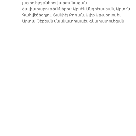
յաջող ելոյթներով արժանացան
ծափահարութիւններու։ Արսէն Անդրէասեան, Արտէն
Գահվէճիօղլու, Տանիէլ Քոթան, Ալիք Աթաօղլու եւ
Արտա Թէքեան մասնաւորապէս գնահատուեցան
իրենց նուագներով։
Տնօրէնուհի Թալին Պէրպէրօղլու Ամանորի առթիւ
կազմակերպուած զոյգ հանդէսներու ընթացքին ալ
հանդէս եկաւ շնորհաւորութեան եւ գնահատանքի
խօսքերով։
Շաբաթ, Դեկտեմբեր 29, 2018
ԹՐՔԱՀԱՅ ԿԵԱՆՔ
08/10/2026
ԿԵԴՐՈՆԱԿԱՆՑԻՆԵՐՈՒ
ԽԱՆԴԱՎԱՌ ՆԱԽԱՃԱՇԸ՝
ԳՆԱԼԸ ԿՂԶԻԻ ՄԷՋ
08/10/2026
ԱՄԵՆ. ՍՐԲԱԶԱՆ
ՊԱՏՐԻԱՐՔ ՀԱՅՐԸ
ՇՆՈՐՀԱՒՈՐԵՑ
ՀԱՄԱԼՍԱՐԱՆԻ ՄՏԻՑ