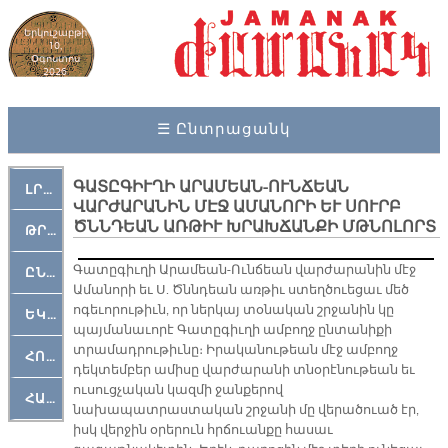
Երկուշաբթի
10,
Օգոստոս
2026
☰ Ընտրացանկ
ԳԱՏԸԳԻՒՂԻ ԱՐԱՄԵԱՆ-ՈՒՆՃԵԱՆ
ԼՐԱՀՈՍ
ՎԱՐԺԱՐԱՆԻՆ ՄԷՋ ԱՄԱՆՈՐԻ ԵՒ ՍՈՒՐԲ
ԾՆՆԴԵԱՆ ԱՌԹԻՒ ԽՐԱԽՃԱՆՔԻ ՄԹՆՈԼՈՐՏ
ԹՐՔԱՀԱՅ ԿԵԱՆՔ
Գատըգիւղի Արամեան-Ունճեան վարժարանին մէջ
ԸՆԿԵՐԱՄՇԱԿՈՒԹԱՅԻՆ
Ամանորի եւ Ս. Ծննդեան առթիւ ստեղծուեցաւ մեծ
ոգեւորութիւն, որ ներկայ տօնական շրջանին կը
ԵԿԵՂԵՑԱԿԱՆ
պայմանաւորէ Գատըգիւղի ամբողջ ընտանիքի
տրամադրութիւնը։ Իրականութեան մէջ ամբողջ
ՀՈԳԵՄՏԱՒՈՐ
դեկտեմբեր ամիսը վարժարանի տնօրէնութեան եւ
ուսուցչական կազմի ջանքերով
ՀԱՐԹԱԿ
նախապատրաստական շրջանի մը վերածուած էր,
իսկ վերջին օրերուն հրճուանքը հասաւ