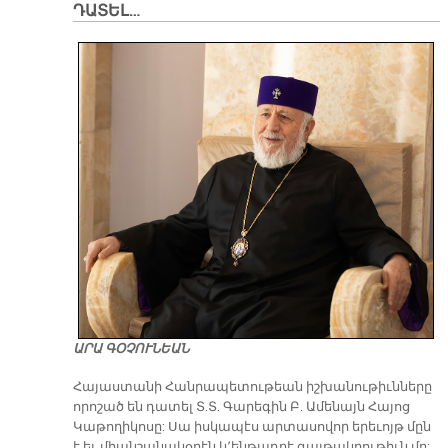
ԴԱՏԵԼ…
ԱՐԱ ԳՕՉՈՒՆԵԱՆ
​Հայաստանի Հանրապետութեան իշխանութիւնները
որոշած են դատել Տ.Տ. Գարեգին Բ. Ամենայն Հայոց
Կաթողիկոսը: Սա իսկապէս արտասովոր երեւոյթ մըն
է եւ միանշանակօրէն կ՚ենթադրէ գայթակղութիւն մը: