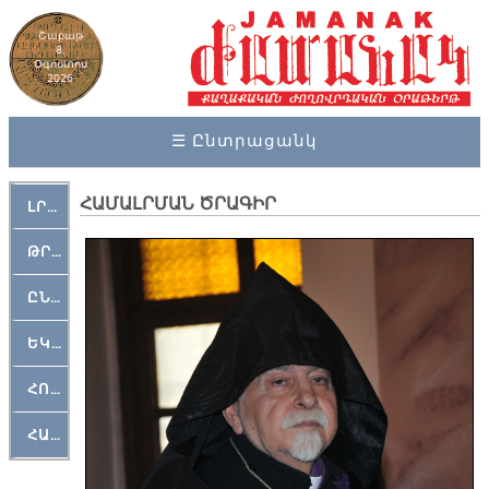
Շաբաթ
8,
Օգոստոս
2026
☰ Ընտրացանկ
ՀԱՄԱԼՐՄԱՆ ԾՐԱԳԻՐ
ԼՐԱՀՈՍ
ԹՐՔԱՀԱՅ ԿԵԱՆՔ
ԸՆԿԵՐԱՄՇԱԿՈՒԹԱՅԻՆ
ԵԿԵՂԵՑԱԿԱՆ
ՀՈԳԵՄՏԱՒՈՐ
ՀԱՐԹԱԿ