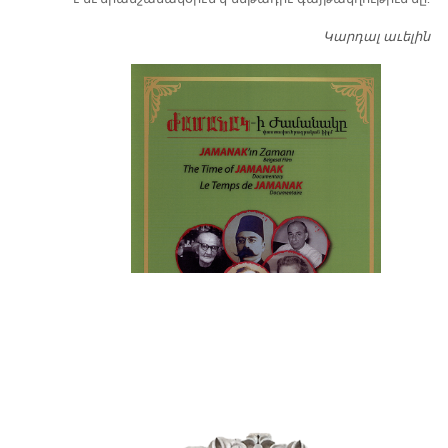
Կարդալ աւելին
Դ