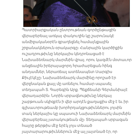
Պատրիարքական ընտրութեան գործընթացին
վերաբերեալ առկայ փակուղին կը շարունակէ
անմիջականօրէն զբաղեցնել համայնքային
շրջանակներուն օրակարգը։ Հանրային կարծիքին
ուշադրութիւնը ներկայիս կեդրոնացած է
Նախաձեռնարկ մարմնին վրայ, որու կազմէն մօտաւոր
անցեալին իրերայաջորդ հրաժարեցան հինգ
անդամներ, ներառեալ ատենապետ Սարգիս
Քիւլէկէչը։ Նախաձեռնարկ մարմինը որոշած էր
վերջնական քայլ մը առնելու համար սպասել
տեղապահ Տ. Գարեգին Արք. Պեքճեանի Գերմանիայէ
վերադարձին։ Նորին սրբազնութիւնը ներկայ
շաբթուան սկիզբէն ի վեր արդէն քաղաքիս մէջ է եւ իր
գլխաւորութեամբ խորհրդակցութիւններու լոյսին
տակ ներկայիս կը սպասուի Նախաձեռնարկ մարմնին
վերաբերեալ յստակութեան մը։ Տեղապահ սրբազան
հայրը թերթիս մէջ երէկ լոյս տեսած
յայտարարութիւններուն մէջ ալ յայտնած էր, որ