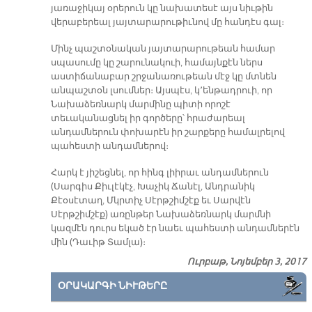
յառաջիկայ օրերուն կը նախատեսէ այս նիւթին
վերաբերեալ յայտարարութիւնով մը հանդէս գալ։
Մինչ պաշտօնական յայտարարութեան համար
սպասումը կը շարունակուի, համայնքէն ներս
աստիճանաբար շրջանառութեան մէջ կը մտնեն
անպաշտօն լսումներ։ Այսպէս, կ՚ենթադրուի, որ
Նախաձեռնարկ մարմինը պիտի որոշէ
տեւականացնել իր գործերը՝ հրաժարեալ
անդամներուն փոխարէն իր շարքերը համալրելով
պահեստի անդամներով։
Հարկ է յիշեցնել, որ հինգ լիիրաւ անդամներուն
(Սարգիս Քիւլէկէչ, Խաչիկ Ճանէլ, Անդրանիկ
Քէօսէտաղ, Մկրտիչ Սէրթշիմշէք եւ Սարվէն
Սէրթշիմշէք) առընթեր Նախաձեռնարկ մարմնի
կազմէն դուրս եկած էր նաեւ պահեստի անդամներէն
մին (Դաւիթ Տամլա)։
Ուրբաթ, Նոյեմբեր 3, 2017
ՕՐԱԿԱՐԳԻ ՆԻՒԹԵՐԸ