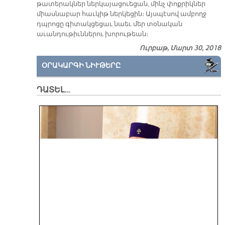
թատերակներ ներկայացուեցան, մինչ փոքրիկներ
միասնաբար հաւկիթ ներկեցին։ Այսպէսով ամբողջ
դպրոցը գիտակցեցաւ նաեւ մեր տօնական
աւանդութիւններու խորութեան։
Ուրբաթ, Մարտ 30, 2018
ՕՐԱԿԱՐԳԻ ՆԻՒԹԵՐԸ
ԴԱՏԵԼ…