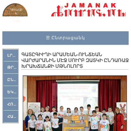
Կիրակի
9,
Օգոստոս
2026
☰ Ընտրացանկ
ԳԱՏԸԳԻՒՂԻ ԱՐԱՄԵԱՆ-ՈՒՆՃԵԱՆ
ԼՐԱՀՈՍ
ՎԱՐԺԱՐԱՆԻՆ ՄԷՋ ՍՈՒՐԲ ԶԱՏԿԻ ԸՆԴԱՌԱՋ
ԽՐԱԽՃԱՆՔԻ ՄԹՆՈԼՈՐՏ
ԹՐՔԱՀԱՅ ԿԵԱՆՔ
ԸՆԿԵՐԱՄՇԱԿՈՒԹԱՅԻՆ
ԵԿԵՂԵՑԱԿԱՆ
ՀՈԳԵՄՏԱՒՈՐ
ՀԱՐԹԱԿ