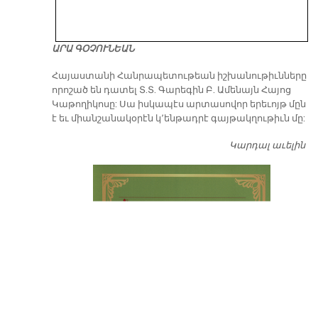
ԱՐԱ ԳՕՉՈՒՆԵԱՆ
​Հայաստանի Հանրապետութեան իշխանութիւնները
որոշած են դատել Տ.Տ. Գարեգին Բ. Ամենայն Հայոց
Կաթողիկոսը: Սա իսկապէս արտասովոր երեւոյթ մըն
է եւ միանշանակօրէն կ՚ենթադրէ գայթակղութիւն մը:
Կարդալ աւելին
Դ