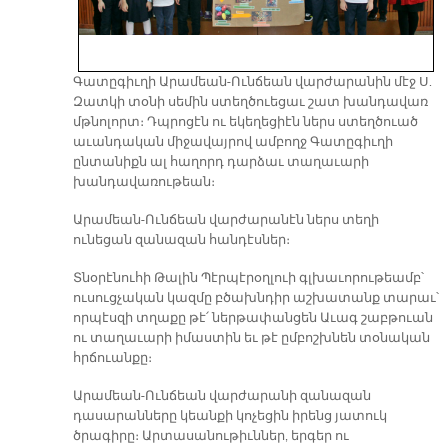
Գատըգիւղի Արամեան-Ունճեան վարժարանին մէջ Ս.
Զատկի տօնի սեմին ստեղծուեցաւ շատ խանդավառ
մթնոլորտ։ Դպրոցէն ու եկեղեցիէն ներս ստեղծուած
աւանդական միջավայրով ամբողջ Գատըգիւղի
ընտանիքն ալ հաղորդ դարձաւ տաղաւարի
խանդավառութեան։
Արամեան-Ունճեան վարժարանէն ներս տեղի
ունեցան զանազան հանդէսներ։
Տնօրէնուհի Թալին Պէրպէրօղլուի գլխաւորութեամբ՝
ուսուցչական կազմը բծախնդիր աշխատանք տարաւ՝
որպէսզի տղաքը թէ՛ ներթափանցեն Աւագ շաբթուան
ու տաղաւարի իմաստին եւ թէ ըմբոշխնեն տօնական
հրճուանքը։
Արամեան-Ունճեան վարժարանի զանազան
դասարանները կեանքի կոչեցին իրենց յատուկ
ծրագիրը։ Արտասանութիւններ, երգեր ու