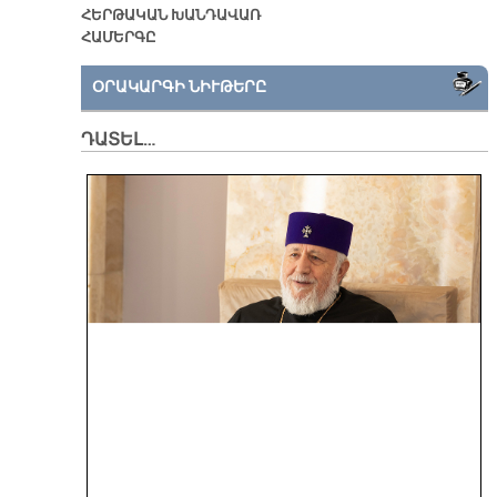
ՀԵՐԹԱԿԱՆ ԽԱՆԴԱՎԱՌ
ՀԱՄԵՐԳԸ
ՕՐԱԿԱՐԳԻ ՆԻՒԹԵՐԸ
ԴԱՏԵԼ…