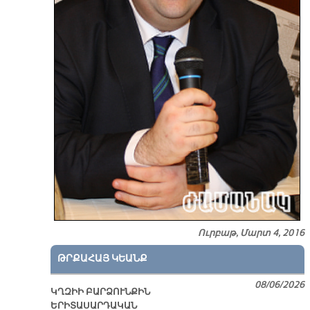
Ուրբաթ, Մարտ 4, 2016
ԹՐՔԱՀԱՅ ԿԵԱՆՔ
08/06/2026
ԿՂԶԻԻ ԲԱՐՁՈՒՆՔԻՆ
ԵՐԻՏԱՍԱՐԴԱԿԱՆ