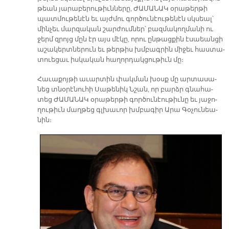
թեան յա­րա­բե­րու­թիւն­նե­րը, ԺԱ­ՄԱ­ՆԱԿ օ­րա­թեր­թի
պատ­մու­թե­նէն եւ այժ­մու գոր­ծու­նէու­թե­նէն սկսեալ՝
մին­չեւ մար­զա­կան շար­ժում­ներ՝ բազ­մա­կող­մա­նի ու
ջերմ զրոյց մըն էր այս մէ­կը, ո­րու ըն­թաց­քին է­սաեան­ցի
ա­շա­կերտ­նե­րուն եւ թեր­թիս խմբագ­րին մի­ջեւ հաս­տա­
տուե­ցաւ իս­կա­կան հա­ղոր­դակ­ցու­թիւն մը։
Հա­ւա­քոյ­թի ա­ւար­տին փակ­ման խօսք մը ար­տա­սա­
նեց տնօ­րէ­նու­հի Սա­թե­նիկ Նշան, որ բարձր գնա­հա­
տեց ԺԱ­ՄԱ­ՆԱԿ օ­րա­թեր­թի գոր­ծու­նէու­թիւ­նը եւ յա­ջո­
ղու­թիւն մաղ­թեց գլխա­ւոր խմբա­գիր Ա­րա Գօ­չու­նեա­
նին։