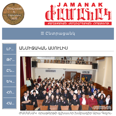
Հինգշաբթի
6,
Օգոստոս
2026
☰ Ընտրացանկ
ԱՆՄԻՋԱԿԱՆ ԱՍՈՒԼԻՍ
ԼՐԱՀՈՍ
ԹՐՔԱՀԱՅ ԿԵԱՆՔ
ԸՆԿԵՐԱՄՇԱԿՈՒԹԱՅԻՆ
ԵԿԵՂԵՑԱԿԱՆ
ՀՈԳԵՄՏԱՒՈՐ
ՀԱՐԹԱԿ
ԺԱ­ՄԱ­ՆԱԿ օ­րա­թեր­թի գլխա­ւոր խմբա­գիր Ա­րա Գօ­չու­