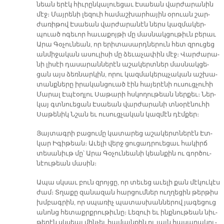
նեան ե­րէկ հիւ­րըն­կա­լուե­ցաւ Է­սաեան վար­ժա­րա­նին
մէջ։ Մայ­րե­նի լե­զուի հա­մաշ­խար­հա­յին օ­րուան շար­
ժա­ռի­թով Է­սաեան վար­ժա­րա­նէն ներս կազ­մա­կեր­
պուած ո­գե­ւոր հա­ւա­քոյ­թի մը մաս­նակ­ցու­թիւն բե­րաւ
Ա­րա Գօ­չու­նեան, որ ե­րի­տա­սարդ­նե­րուն հետ զրու­ցեց
ան­մի­ջա­կան ա­սու­լի­սի մը ձե­ւա­չա­փին մէջ։ Վար­ժա­րա­
նի լի­սէի դա­սա­րան­նե­րէն ա­շա­կերտ­ներ մաս­նակ­ցե­
ցան այս ձեռ­նար­կին, ո­րու կազ­մա­կերպ­չա­կան աշ­խա­
տանք­նե­րը ի­րա­կան­ցուած էին հա­յե­րէ­նի ու­սուց­չու­հի
Մա­րալ Է­պէօղ­լու Սա­թա­րի հսկո­ղու­թեան ներ­քեւ։ Ներ­
կայ գտնուե­ցան Է­սաեան վար­ժա­րա­նի տնօ­րէ­նու­հի
Սա­թե­նիկ Նշան եւ ու­սուց­չա­կան կազ­մէն դէմ­քեր։
Յայ­տագ­րի բա­ցու­մը կա­տա­րեց ա­շա­կերտ­նե­րէն Էտ­
կար Իգիթեան։ Ա­ւե­լի վերջ ցու­ցադ­րուե­ցաւ հա­կիրճ
տե­սա­նիւթ մը՝ Ա­րա Գօ­չու­նեա­նի կեան­քին ու գոր­ծու­
նէու­թեան մա­սին։
Ա­պա սկսաւ բուն զրոյ­ցը, որ տե­ւեց ա­ւե­լի քան մէ­կու­կէս
ժամ։ Տղա­քը զա­նա­զան հար­ցում­ներ ուղ­ղե­ցին թեր­թիս
խմբագ­րին, որ սպա­ռիչ պա­տաս­խան­նե­րով յա­գե­ցուց
ա­նոնց հե­տաքրք­րու­թիւ­նը։ Լե­զուի եւ ինք­նու­թեան նիւ­
թե­րէն սկսեալ մին­չեւ հա­մայն­քին ու լայն հա­սա­րա­կու­