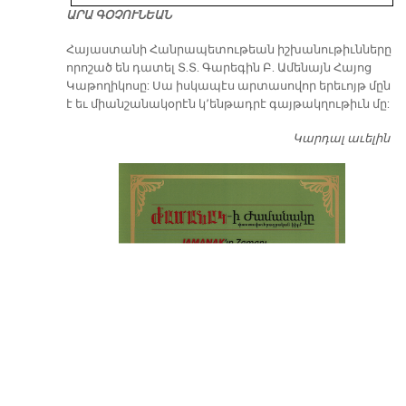
ԱՐԱ ԳՕՉՈՒՆԵԱՆ
​Հայաստանի Հանրապետութեան իշխանութիւնները
որոշած են դատել Տ.Տ. Գարեգին Բ. Ամենայն Հայոց
Կաթողիկոսը: Սա իսկապէս արտասովոր երեւոյթ մըն
է եւ միանշանակօրէն կ՚ենթադրէ գայթակղութիւն մը:
Կարդալ աւելին
Դ