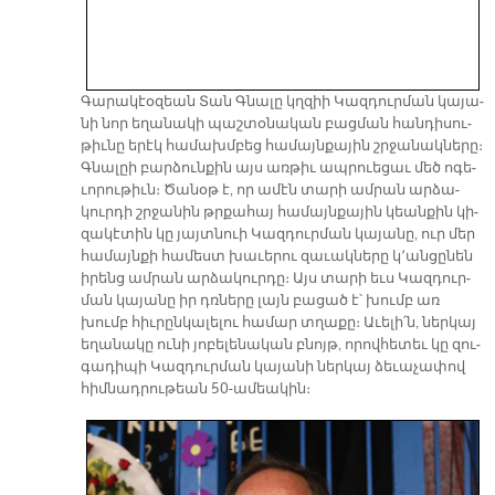
Գա­րա­կէօ­զեան Տան Գնա­լը կղզիի Կազ­դուր­ման կա­յա­
նի նոր ե­ղա­նա­կի պաշ­տօ­նա­կան բաց­ման հան­դի­սու­
թիւ­նը ե­րէկ հա­մախմ­բեց հա­մայն­քա­յին շրջա­նակ­նե­րը։
Գնա­լըի բար­ձուն­քին այս առ­թիւ ապ­րուե­ցաւ մեծ ո­գե­
ւո­րու­թիւն։ Ծա­նօթ է, որ ա­մէն տա­րի ամ­րան ար­ձա­
կուր­դի շրջա­նին թրքա­հայ հա­մայն­քա­յին կեան­քին կի­
զա­կէ­տին կը յայտ­նուի Կազ­դուր­ման կա­յա­նը, ուր մեր
հա­մայն­քի հա­մեստ խա­ւե­րու զա­ւակ­նե­րը կ՚ան­ցը­նեն
ի­րենց ամ­րան ար­ձա­կուր­դը։ Այս տա­րի եւս Կազ­դուր­
ման կա­յա­նը իր դռնե­րը լայն բա­ցած է՝ խումբ առ
խումբ հիւ­րըն­կա­լե­լու հա­մար տղա­քը։ Ա­ւե­լի՛ն, ներ­կայ
ե­ղա­նա­կը ու­նի յո­բե­լե­նա­կան բնոյթ, ո­րով­հե­տեւ կը զու­
գա­դի­պի Կազ­դուր­ման կա­յա­նի ներ­կայ ձե­ւա­չա­փով
հիմ­նադ­րու­թեան 50-ա­մեա­կին։