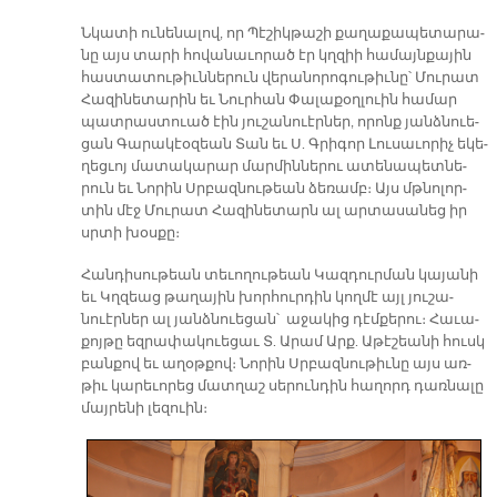
Նկա­տի ու­նե­նա­լով, որ Պէ­շիկ­թա­շի քա­ղա­քա­պե­տա­րա­
նը այս տա­րի հո­վա­նա­ւո­րած էր կղզիի հա­մայն­քա­յին
հաս­տա­տու­թիւն­նե­րուն վե­րա­նո­րո­գու­թիւ­նը՝ Մու­րատ
Հա­զի­նե­տա­րին եւ Նուր­հան Փա­լա­քօղ­լուին հա­մար
պատ­րաս­տուած էին յու­շանուէր­ներ, ո­րոնք յանձ­նուե­
ցան Գա­րա­կէօ­զեան Տան եւ Ս. Գրի­գոր Լու­սա­ւո­րիչ ե­կե­
ղեց­ւոյ մա­տա­կա­րար մար­մին­նե­րու ա­տե­նա­պետ­նե­
րուն եւ Նո­րին Սրբազ­նու­թեան ձե­ռամբ։ Այս մթնո­լոր­
տին մէջ Մու­րատ Հա­զի­նե­տարն ալ ար­տա­սա­նեց իր
սրտի խօս­քը։
Հան­դի­սու­թեան տե­ւո­ղու­թեան Կազ­դուր­ման կա­յա­նի
եւ Կղզեաց թա­ղա­յին խոր­հուր­դին կող­մէ այլ յու­շա­
նուէր­ներ ալ յանձ­նուե­ցան՝ ա­ջա­կից դէմ­քե­րու։ Հա­ւա­
քոյ­թը եզ­րա­փա­կուե­ցաւ Տ. Ա­րամ Արք. Ա­թէ­շեա­նի հուսկ
բան­քով եւ ա­ղօթ­քով։ Նո­րին Սրբազ­նու­թիւ­նը այս առ­
թիւ կա­րե­ւո­րեց մատ­ղաշ սե­րուն­դին հա­ղորդ դառ­նա­լը
մայ­րե­նի լե­զուին։