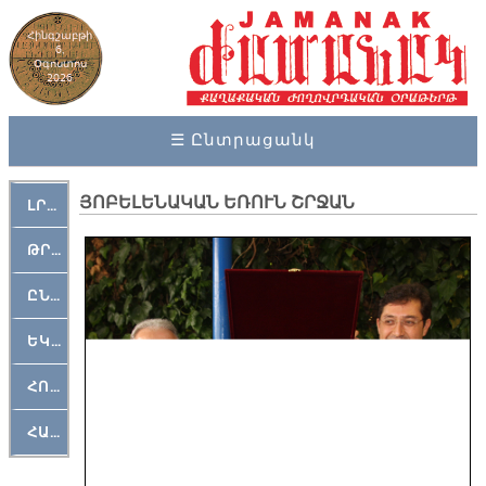
Հինգշաբթի
6,
Օգոստոս
2026
☰ Ընտրացանկ
ՅՈԲԵԼԵՆԱԿԱՆ ԵՌՈՒՆ ՇՐՋԱՆ
ԼՐԱՀՈՍ
ԹՐՔԱՀԱՅ ԿԵԱՆՔ
ԸՆԿԵՐԱՄՇԱԿՈՒԹԱՅԻՆ
ԵԿԵՂԵՑԱԿԱՆ
ՀՈԳԵՄՏԱՒՈՐ
ՀԱՐԹԱԿ