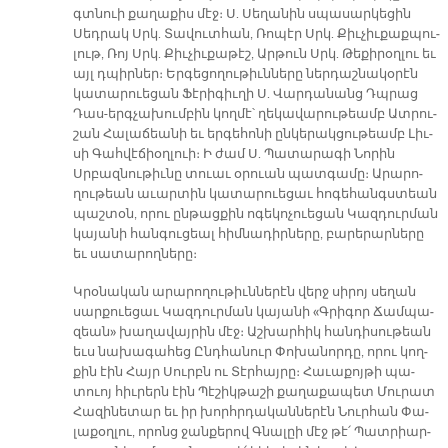
գտնուի քա­ղա­քիս մէջ։ Ս. Սե­ղա­նին սպա­սար­կե­ցին
Սեդ­րակ Սրկ. Տա­վուտ­հան, Ռո­պէր Սրկ. Քիւ­չիւ­քաք­պու­
լութ, Ռոյ Սրկ. Քիւ­չիւ­քա­թէշ, Ար­թուն Սրկ. Թե­քի­րօղ­լու եւ
այլ դպիր­ներ։ Եր­գե­ցո­ղու­թիւն­նե­րը ներ­դաշ­նա­կօ­րէն
կա­տա­րուե­ցան Ֆէ­րի­գիւ­ղի Ս. Վար­դա­նանց Դպրաց
Դաս-երգ­չա­խում­բին կող­մէ՝ ղե­կա­վա­րու­թեամբ Ատ­րու­
շան Հա­լա­ճեա­նի եւ եր­գե­հո­նի ըն­կե­րակ­ցու­թեամբ Լիւ­
սի Գահ­վէ­ճիօղ­լուի։ Ի ժամ Ս. Պա­տա­րա­գի Նո­րին
Սրբազ­նու­թիւ­նը տուաւ օ­րուան պատ­գա­մը։ Ա­րա­րո­
ղու­թեան ա­ւար­տին կա­տա­րուե­ցաւ հո­գե­հանգս­տեան
պաշ­տօն, ո­րու ըն­թաց­քին ո­գե­կո­չուե­ցան Կազ­դուր­ման
կա­յա­նի հան­գու­ցեալ հիմ­նա­դիր­նե­րը, բա­րե­րար­նե­րը
եւ սա­տա­րող­նե­րը։
Կրօ­նա­կան ա­րա­րո­ղու­թիւն­նե­րէն վերջ սի­րոյ սե­ղան
սար­քուե­ցաւ Կազ­դուր­ման կա­յա­նի «Գրի­գոր Ճամ­պա­
զեան» խա­ղա­վայ­րին մէջ։ Աշ­խար­հիկ հան­դի­սու­թեան
եւս նա­խա­գա­հեց Ընդ­հա­նուր Փո­խա­նոր­դը, ո­րու կող­
քին էին Հայր Սուրբն ու Տէր­հայ­րը։ Հա­ւա­քոյ­թի պա­
տուոյ հիւ­րերն էին Պէ­շիկ­թա­շի քա­ղա­քա­պետ Մու­րատ
Հա­զի­նե­տար եւ իր խորհր­դա­կան­նե­րէն Նուր­հան Փա­
լա­քօղ­լու, ո­րոնց ջան­քե­րով Գնա­լըի մէջ թէ՛ Պատ­րիար­