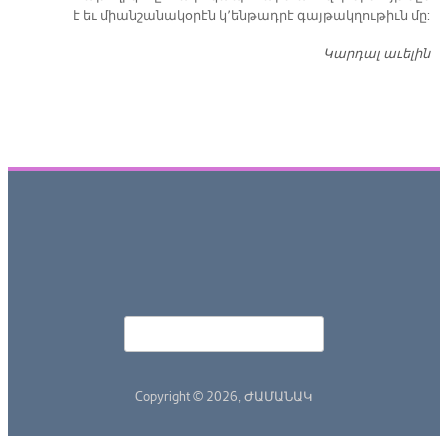
է եւ միանշանակօրէն կ՚ենթադրէ գայթակղութիւն մը:
Կարդալ աւելին
Դ
Որոնել
Search form
Copyright © 2026,
ԺԱՄԱՆԱԿ