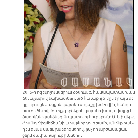
2015-ի ո­գե­կո­չում­նե­րուն ձօ­նուած, հա­մա­պա­տաս­խան
ձե­ւա­չա­փով նա­խա­տե­սուած հա­ւա­քոյթ մըն էր այս մէ­
կը, ո­րու ըն­թաց­քին կա­յա­նի տղա­քը խմբո­վին, հան­դի­
սա­ւոր ձե­ւով մուտք գոր­ծե­ցին կա­յա­նի խա­ղա­վայ­րը եւ
ծա­ղիկ­ներ յանձ­նե­ցին պա­տուոյ հիւ­րե­րուն։ Ա­ւե­լի վերջ,
Հրանդ Չիզ­մե­ճեա­նի ա­ռաջ­նոր­դու­թեամբ, ա­նոնք հան­
դէս ե­կան նաեւ խմբերգ­նե­րով, ինչ որ ար­ժա­նա­ցաւ
ջերմ ծա­փա­հա­րու­թիւն­նե­րու։