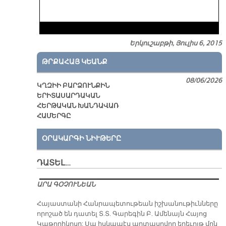
Երկուշաբթի, Յուլիս 6, 2015
ԹՐՔԱՀԱՅ ԿԵԱՆՔ
08/06/2026
ԿՂԶԻԻ ԲԱՐՁՈՒՆՔԻՆ
ԵՐԻՏԱՍԱՐԴԱԿԱՆ
ՀԵՐԹԱԿԱՆ ԽԱՆԴԱՎԱՌ
ՀԱՄԵՐԳԸ
ՕՐԱԿԱՐԳԻ ՆԻՒԹԵՐԸ
ԴԱՏԵԼ…
ԱՐԱ ԳՕՉՈՒՆԵԱՆ
​Հայաստանի Հանրապետութեան իշխանութիւնները
որոշած են դատել Տ.Տ. Գարեգին Բ. Ամենայն Հայոց
Կաթողիկոսը: Սա իսկապէս արտասովոր երեւոյթ մըն