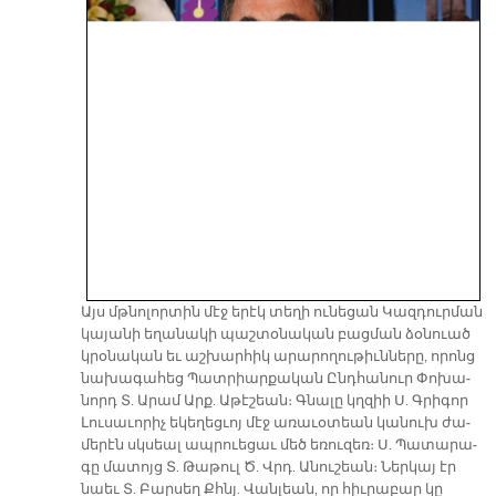
Այս մթնո­լոր­տին մէջ ե­րէկ տե­ղի ու­նե­ցան Կազ­դուր­ման
կա­յա­նի ե­ղա­նա­կի պաշ­տօ­նա­կան բաց­ման ձօ­նուած
կրօ­նա­կան եւ աշ­խար­հիկ ա­րա­րո­ղու­թիւն­նե­րը, ո­րոնց
նա­խա­գա­հեց Պատ­րիար­քա­կան Ընդ­հա­նուր Փո­խա­
նորդ Տ. Ա­րամ Արք. Ա­թէ­շեան։ Գնա­լը կղզիի Ս. Գրի­գոր
Լու­սա­ւո­րիչ ե­կե­ղեց­ւոյ մէջ ա­ռա­ւօ­տեան կա­նուխ ժա­
մե­րէն սկսեալ ապ­րուե­ցաւ մեծ ե­ռու­զեռ։ Ս. Պա­տա­րա­
գը մա­տոյց Տ. Թա­թուլ Ծ. Վրդ. Ա­նու­շեան։ Ներ­կայ էր
նաեւ Տ. Բար­սեղ Քհնյ. Վան­լեան, որ հիւ­րա­բար կը