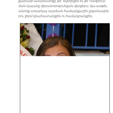
քա­րա­նի ա­մա­րա­նո­ցը, թէ՛ ե­կե­ղե­ցին եւ թէ Կազ­դուր­
ման կա­յա­նը վե­րա­նո­րո­գուե­ցան վեր­ջերս։ Այս առ­թիւ
ա­նոնք ա­ռար­կայ դար­ձան հա­մայն­քա­յին շրջա­նակ­նե­
րու ջերմ գնա­հա­տան­քին ու հա­մակ­րան­քին։