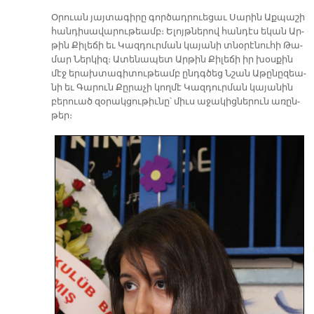
Օ­րուան յայ­տա­գի­րը գոր­ծադ­րուե­ցաւ Սա­րին Աք­պա­շի
հան­դի­սա­վա­րու­թեամբ։ Ե­լոյթ­նե­րով հան­դէս ե­կան Ար­
թին Քի­լե­ճի եւ Կազ­դուր­ման կա­յա­նի տնօ­րէ­նու­հի Թա­
մար Ներ­կիզ։ Ա­տե­նա­պետ Ար­թին Քի­լե­ճի իր խօս­քին
մէջ ե­րախ­տա­գի­տու­թեամբ ընդգ­ծեց Նշան Ա­թը­նը­զեա­
նի եւ Գա­րուն Քը­րա­չի կող­մէ Կազ­դուր­ման կա­յա­նին
բե­րուած զօ­րակ­ցու­թիւ­նը՝ միւս ա­ջա­կից­նե­րուն ա­ռըն­
թեր։