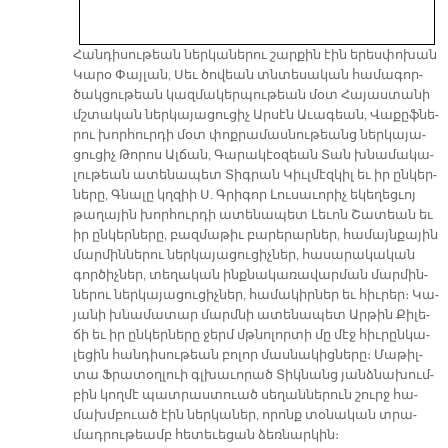
Հան­դի­սու­թեան ներ­կա­նե­րու շար­քին էին ե­րես­փո­խան
Կա­րօ Փայ­լան, Սեւ ծո­վեան տնտե­սա­կան հա­մա­գոր­
ծակ­ցու­թեան կազ­մա­կեր­պու­թեան մօտ Հա­յաս­տա­նի
մշտա­կան ներ­կա­յա­ցու­ցիչ Ար­սէն Ա­ւա­գեան, Վա­քըֆ­նե­
րու խոր­հուր­դի մօտ փոք­րա­մաս­նու­թեանց ներ­կա­յա­
ցու­ցիչ Թո­րոս Ալ­ճան, Գա­րա­կէօ­զեան Տան խնա­մա­կա­
լու­թեան ա­տե­նա­պետ Տիգ­րան Կիւլ­մէզ­կիլ եւ իր ըն­կեր­
նե­րը, Գնա­լը կղզիի Ս. Գրի­գոր Լու­սա­ւո­րիչ ե­կե­ղեց­ւոյ
թա­ղա­յին խոր­հուր­դի ա­տե­նա­պետ Լե­ւոն Շա­տեան եւ
իր ըն­կեր­նե­րը, բազ­մա­թիւ բա­րե­րար­ներ, հա­մայն­քա­յին
մար­մին­նե­րու ներ­կա­յա­ցու­ցիչ­ներ, հա­սա­րա­կա­կան
գոր­ծիչ­ներ, տե­ղա­կան ինք­նա­կա­ռա­վար­ման մար­մին­
նե­րու ներ­կա­յա­ցու­ցիչ­ներ, հա­մա­կիր­ներ եւ հիւ­րեր։ Կա­
յա­նի խնա­մա­տար մարմ­նի ա­տե­նա­պետ Ար­թին Քի­լե­
ճի եւ իր ըն­կեր­նե­րը ջերմ մթնո­լոր­տի մը մէջ հիւ­րըն­կա­
լե­ցին հան­դի­սու­թեան բո­լոր մաս­նա­կից­նե­րը։ Մա­թիլ­
տա Ֆրա­տօղ­լուի գլխա­ւո­րած Տիկ­նանց յանձ­նա­խում­
բին կող­մէ պատ­րաս­տուած սե­ղան­նե­րուն շուրջ հա­
մախմ­բուած էին ներ­կա­ներ, ո­րոնք տօ­նա­կան տրա­
մադ­րու­թեամբ հե­տե­ւե­ցան ձեռ­նար­կին։