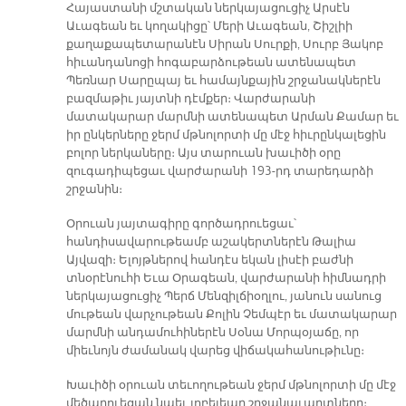
Հայաստանի մշտական ներկայացուցիչ Արսէն
Աւագեան եւ կողակիցը՝ Մերի Աւագեան, Շիշլիի
քաղաքապետարանէն Սիրան Սուրքի, Սուրբ Յակոբ
հիւանդանոցի հոգաբարձութեան ատենապետ
Պեռնար Սարըպայ եւ համայնքային շրջանակներէն
բազմաթիւ յայտնի դէմքեր։ Վարժարանի
մատակարար մարմնի ատենապետ Արման Քամար եւ
իր ընկերները ջերմ մթնոլորտի մը մէջ հիւրընկալեցին
բոլոր ներկաները։ Այս տարուան խաւիծի օրը
զուգադիպեցաւ վարժարանի 193-րդ տարեդարձի
շրջանին։
Օրուան յայտագիրը գործադրուեցաւ՝
հանդիսավարութեամբ աշակերտներէն Թալիա
Այվազի։ Ելոյթներով հանդէս եկան լիսէի բաժնի
տնօրէնուհի Եւա Օրագեան, վարժարանի հիմնադրի
ներկայացուցիչ Պերճ Մենզիլճիօղլու, յանուն սանուց
մութեան վարչութեան Քոլին Չեմպէր եւ մատակարար
մարմնի անդամուհիներէն Սօնա Մորպօյաճը, որ
միեւնոյն ժամանակ վարեց վիճակահանութիւնը։
Խաւիծի օրուան տեւողութեան ջերմ մթնոլորտի մը մէջ
մեծարուեցան նաեւ յոբելեար շրջանաւարտները։