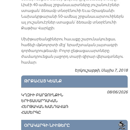
Լիսէի 40-ամեայ շրջանաւարտները յուշանուէրներ
ստացան՝ ձեռամբ տնօրէնուհի Եւա Օրագեանի։
Նախակրթարանի 50-ամեայ շրջանաւարտուհիներն
ալ յուշանուէրներ ստացան՝ ձեռամբ տնօրէնուհի
Քաթիա Վարկըի։
Մխիթարեանցիներու հաւաքը շարունակուեցաւ
հաճելի մթնոլորտի մէջ՝ երաժշտական յայտագրի
գործադրութեամբ։ Բոլոր ընթացաւարտները
ժամադրուեցան յաջորդ տարի զիրար վերագտնելու
համար։
Երկուշաբթի, Մայիս 7, 2018
ԹՐՔԱՀԱՅ ԿԵԱՆՔ
08/06/2026
ԿՂԶԻԻ ԲԱՐՁՈՒՆՔԻՆ
ԵՐԻՏԱՍԱՐԴԱԿԱՆ
ՀԵՐԹԱԿԱՆ ԽԱՆԴԱՎԱՌ
ՀԱՄԵՐԳԸ
ՕՐԱԿԱՐԳԻ ՆԻՒԹԵՐԸ