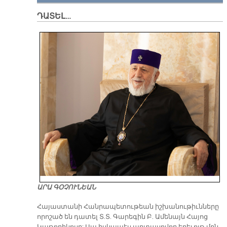
ԴԱՏԵԼ…
ԱՐԱ ԳՕՉՈՒՆԵԱՆ
​Հայաստանի Հանրապետութեան իշխանութիւնները
որոշած են դատել Տ.Տ. Գարեգին Բ. Ամենայն Հայոց