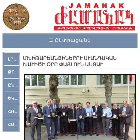
Հինգշաբթի
6,
Օգոստոս
2026
☰ Ընտրացանկ
ՄԽԻԹԱՐԵԱՆՑԻՆԵՐՈՒ ԱՒԱՆԴԱԿԱՆ
ԼՐԱՀՈՍ
ԽԱՒԻԾԻ ՕՐԸ ՓԱՅԼՈՒՆ ԱՆՑԱՒ
ԹՐՔԱՀԱՅ ԿԵԱՆՔ
ԸՆԿԵՐԱՄՇԱԿՈՒԹԱՅԻՆ
ԵԿԵՂԵՑԱԿԱՆ
ՀՈԳԵՄՏԱՒՈՐ
ՀԱՐԹԱԿ