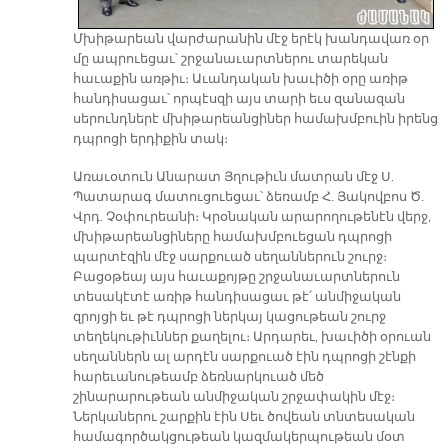
Մխիթարեան վարժարանին մէջ երէկ խանդավառ օր
մը ապրուեցաւ՝ շրջանաւարտներու տարեկան
հաւաքին առթիւ։ Աւանդական խաւիծի օրը առիթ
հանդիսացաւ՝ որպէսզի այս տարի եւս զանազան
սերունդներէ մխիթարեանցիներ համախմբուին իրենց
դպրոցի երդիքին տակ։
Առաւօտուն Անարատ Յղութիւն մատրան մէջ Ս.
Պատարագ մատուցուեցաւ՝ ձեռամբ Հ. Յակովբոս Ծ.
Վրդ. Չօփուրեանի։ Կրօնական արարողութենէն վերջ,
մխիթարեանցիները համախմբուեցան դպրոցի
պարտէզին մէջ սարքուած սեղաններուն շուրջ։
Բացօթեայ այս հաւաքոյթը շրջանաւարտներուն
տեսակէտէ առիթ հանդիսացաւ թէ՛ անմիջական
զրոյցի եւ թէ դպրոցի ներկայ կացութեան շուրջ
տեղեկութիւններ քաղելու։ Արդարեւ, խաւիծի օրուան
սեղաններն ալ արդէն սարքուած էին դպրոցի շէնքի
հարեւանութեամբ ձեռնարկուած մեծ
շինարարութեան անմիջական շրջափակին մէջ։
Ներկաներու շարքին էին Սեւ ծովեան տնտեսական
համագործակցութեան կազմակերպութեան մօտ