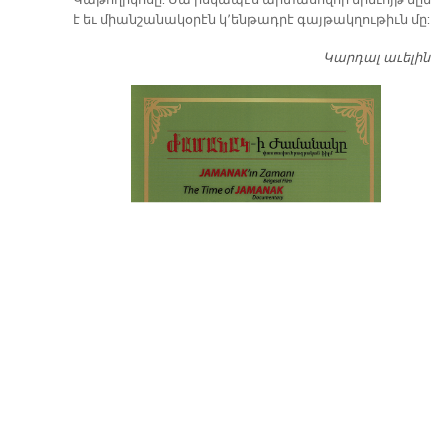
Կաթողիկոսը: Սա իսկապէս արտասովոր երեւոյթ մըն
է եւ միանշանակօրէն կ՚ենթադրէ գայթակղութիւն մը:
Կարդալ աւելին
Դ