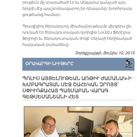
րու­թիւն մը տա­րա­ծած էր եւ Ան­գա­րա կան­չած այդ
երկրի մէջ պաշտօնավարող իր դես­պա­նը՝ խորհրդակ-
ցութեանց համար։
Պրա­զի­լիոյ ծե­րա­կոյ­տը միա­ձայ­նու­թեամբ վեր­ջերս ըն­
դու­նած էր ծե­րա­կու­տա­կան Ա­լոի­զիօ Նու­նէս Ֆե­րէյ­րա
Ֆի­լիո­յի եւ ծե­րա­կու­տա­կան Ժո­զէ Սե­րա­յի հե­ղի­նա­կած
հայ­կա­կան բա­նա­ձե­ւը։
Չորեքշաբթի, Յունիս 10, 2015
ՕՐԱԿԱՐԳԻ ՆԻՒԹԵՐԸ
ՊՈԼԻՍ ԱՅՑԵԼՈՒԹԵԱՆ ԱՌԹԻՒ ԺԱՄԱՆԱԿ-Ի
ԽՄԲԱԳՐԱՏԱՆ ՄԷՋ ՇԱՀԵԿԱՆ ԶՐՈՅՑ՝
ՍՓԻՒՌՔԱՀԱՅ ՊԱՏՄԱԲԱՆ ՎԱՐԱԳ
ԳԵԹՍԵՄԱՆԵԱՆԻ ՀԵՏ