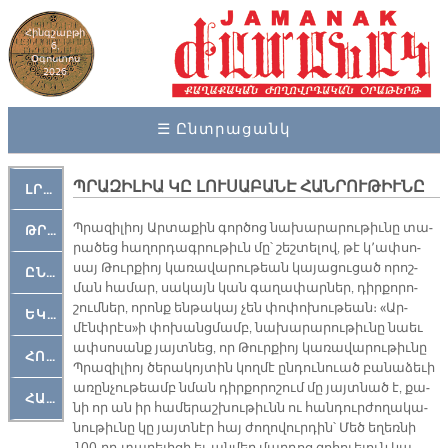
Հինգշաբթի
6,
Օգոստոս
2026
☰ Ընտրացանկ
ՊՐԱԶԻԼԻԱ ԿԸ ԼՈՒՍԱԲԱՆԷ ՀԱՆՐՈՒԹԻՒՆԸ
ԼՐԱՀՈՍ
Պրա­զի­լիոյ Ար­տա­քին գոր­ծոց նա­խա­րա­րու­թիւ­նը տա­
ԹՐՔԱՀԱՅ ԿԵԱՆՔ
րա­ծեց հա­ղոր­դագ­րու­թիւն մը՝ շեշ­տե­լով, թէ կ՚ափ­սո­
սայ Թուր­քիոյ կա­ռա­վա­րու­թեան կա­յա­ցու­ցած ո­րոշ­
ԸՆԿԵՐԱՄՇԱԿՈՒԹԱՅԻՆ
ման հա­մար, սա­կայն կան գա­ղա­փար­ներ, դիր­քո­րո­
շում­ներ, ո­րոնք են­թա­կայ չեն փո­փո­խու­թեան։ «Ար­
ԵԿԵՂԵՑԱԿԱՆ
մէնփրէս»ի փո­խանց­մամբ, նա­խա­րա­րու­թիւ­նը նաեւ
ափ­սո­սանք յայտ­նեց, որ Թուր­քիոյ կա­ռա­վա­րու­թիւ­նը
ՀՈԳԵՄՏԱՒՈՐ
Պրա­զի­լիոյ ծե­րա­կոյ­տին կող­մէ ըն­դու­նուած բա­նա­ձե­ւի
ա­ռըն­չու­թեամբ նման դիր­քո­րո­շում մը յայտ­նած է, քա­
ՀԱՐԹԱԿ
նի որ ան իր հա­մե­րաշ­խու­թիւնն ու հան­դուր­ժո­ղա­կա­
նու­թիւ­նը կը յայտ­նէր հայ ժո­ղո­վուր­դին՝ Մեծ ե­ղեռ­նի