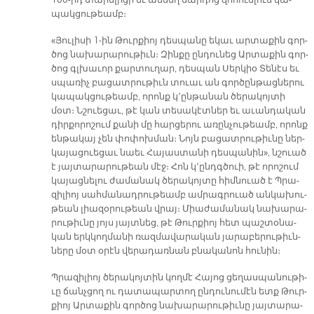
100-րդ տա­րե­լի­ցի եւ ան­մեղ մար­դոց զո­հուե­լուն կա­
պակ­ցու­թեամբ։
«Յու­լի­սի 1-ին Թուր­քիոյ դես­պա­նը ե­կաւ ար­տա­քին գոր­
ծոց նա­խա­րա­րու­թիւն։ Զին­քը ըն­դու­նեց Ար­տա­քին գոր­
ծոց գլխա­ւոր քար­տու­ղար, դես­պան Սեր­կիօ Տե­նէս եւ
սպա­ռիչ բա­ցատ­րու­թիւն տուաւ ան գոր­ծըն­թաց­նե­րու
կա­պակ­ցու­թեամբ, ո­րոնք կ՚ըն­թա­նան ծե­րա­կոյ­տի
մօտ։ Նշուե­ցաւ, թէ կան տե­սա­կէտ­ներ եւ ա­ւան­դա­կան
դիր­քո­րո­շում քա­նի մը հար­ցե­րու ա­ռըն­չու­թեամբ, ո­րոնք
են­թա­կայ չեն փո­փոխ­ման։ Նոյն բա­ցատ­րու­թիւ­նը ներ­
կա­յա­ցուե­ցաւ նաեւ Հա­յաս­տա­նի դես­պա­նին», նշուած
է յայ­տա­րա­րու­թեան մէջ։ Հոն կ՚ընդգ­ծուի, թէ ո­րո­շում
կա­յաց­նե­լու ժա­մա­նակ ծե­րա­կոյ­տը հիմ­նուած է Պրա­
զի­լիոյ սահ­մա­նադ­րու­թեամբ ամ­րագ­րուած ան­կա­խու­
թեան լիա­զօ­րու­թեան վրայ։ Միա­ժա­մա­նակ նա­խա­րա­
րու­թիւ­նը յոյս յայտ­նեց, թէ Թուր­քիոյ հետ պաշ­տօ­նա­
կան երկ­կող­մա­նի ռազ­մա­վա­րա­կան յա­րա­բե­րու­թիւն­
նե­րը մօտ օ­րէն վե­րա­դառ­նան բնա­կա­նոն հու­նին։
Պրա­զի­լիոյ ծե­րա­կոյ­տին կող­մէ Հա­յոց ցե­ղաս­պա­նու­թի­
ւը ճանչ­ցող ու դա­տա­պար­տող ըն­դու­նու­մէն ետք Թուր­
քիոյ Ար­տա­քին գոր­ծոց նա­խա­րա­րու­թիւ­նը յայ­տա­րա­