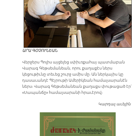
ԱՐԱ ԳՕՉՈՒՆԵԱՆ
Վերջերս Պոլիս այցելեց սփիւռքահայ պատմաբան
Վարագ Գեթսեմանեան, որու քաղաքէս ներս
կեցութիւնը տեւեց շուրջ ամիս մը։ Ան ներկայիս կը
դասաւանդէ Պէյրութի Ամերիկեան համալսարանէն
ներս։ Վարագ Գեթսեմանեան քաղաքս փութացած էր՝
«Սապանճը» համալսարանի հրաւէրով։
Կարդալ աւելին
Պո
այ
առ
ԺԱ
խ
մէ