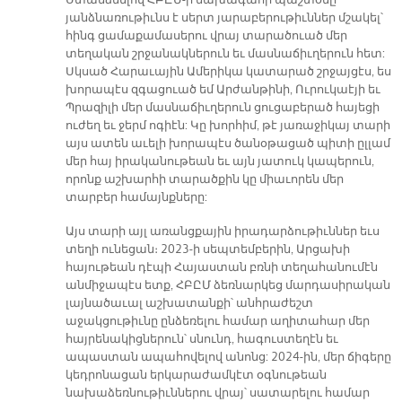
յանձնառութիւնս է սերտ յարաբերութիւններ մշակել՝
հինգ ցամաքամասերու վրայ տարածուած մեր
տեղական շրջանակներուն եւ մասնաճիւղերուն հետ:
Սկսած Հարաւային Ամերիկա կատարած շրջայցէս, ես
խորապէս զգացուած եմ Արժանթինի, Ուրուկաէյի եւ
Պրազիլի մեր մասնաճիւղերուն ցուցաբերած հայեցի
ուժեղ եւ ջերմ ոգիէն: Կը խորհիմ, թէ յառաջիկայ տարի
այս ատեն աւելի խորապէս ծանօթացած պիտի ըլլամ
մեր հայ իրականութեան եւ այն յատուկ կապերուն,
որոնք աշխարհի տարածքին կը միաւորեն մեր
տարբեր համայնքները:
Այս տարի այլ առանցքային իրադարձութիւններ եւս
տեղի ունեցան։ 2023-ի սեպտեմբերին, Արցախի
հայութեան դէպի Հայաստան բռնի տեղահանումէն
անմիջապէս ետք, ՀԲԸՄ ձեռնարկեց մարդասիրական
լայնածաւալ աշխատանքի՝ անհրաժեշտ
աջակցութիւնը ընձեռելու համար աղիտահար մեր
հայրենակիցներուն՝ սնունդ, հագուստեղէն եւ
ապաստան ապահովելով անոնց: 2024-ին, մեր ճիգերը
կեդրոնացան երկարաժամկէտ օգնութեան
նախաձեռնութիւններու վրայ՝ սատարելու համար