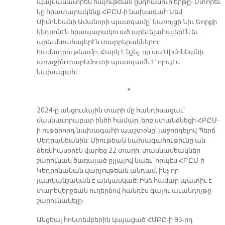
պայմանաւորեն հայութեան ընդհանուր երթը։ Ստորեւ
կը հրատարակենք ՀԲԸՄ-ի նախագահ Սեմ
Սիմոնեանի Ամանորի պատգամը՝ կառոյցի Նիւ Եորքի
կեդրոնէն հրապարակուած արեւելահայերէն եւ
արեւմտահայերէն տարբերակներու
համադրութեամբ։ Հարկ է նշել, որ սա Սիմոնեանի
առաջին տարեմուտի պատգամն է՝ որպէս
նախագահ։
*
2024-ը անցումային տարի մը հանդիսացաւ՝
մասնաւորաբար ինծի համար, երբ ստանձնեցի ՀԲԸՄ-
ի ութերորդ նախագահի պաշտօնը՝ յաջորդելով Պերճ
Սեդրակեանին: Միութեան նախագահութիւնը ան
ձեռնհասօրէն վարեց 22 տարի, տասնամեակներ
շարունակ ծառայած ըլլալով նաեւ՝ որպէս ՀԲԸՄ-ի
Կեդրոնական վարչութեան անդամ, ինչ որ
յատկանշական է անկասկած: Ինձ համար պատիւ է
տարեվերջեան ուղերձով հանդէս գալու աւանդոյթը
շարունակելը։
Անցեալ հոկտեմբերին կայացած ՀՄԲԸ-ի 93-րդ