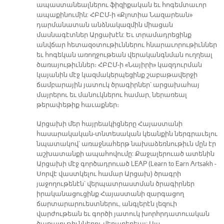
ապաստանեալներու ֆիզիքական եւ հոգեմտաւոր
ապաքինումին: ՀԲԸՄ-ի «Քլոտիա Նազարեան»
դարմանատան անձնակազմին միացան
մասնագէտներ Արցախէն: Եւ տրամադրեցինք
անվճար հետազօտութիւններու հնարաւորութիւններ
եւ հոգեկան առողջութեան վերականգնման ուղղեալ
ծառայութիւններ։ ՀԲԸՄ-ի «Նայիրի» կազդուրման
կայանին մէջ կազմակերպեցինք շաբաթավերջի
ճամբարային յատուկ ծրագիրներ՝ արցախահայ
մայրերու եւ մանուկներու համար, ներառեալ
թերափեթիք հաւաքներ։
Արցախի մեր հայրեակիցները Հայաստանի
հասարակական-տնտեսական կեանքին ներգրաւելու
նպատակով՝ առաջնահերթ նախաձեռնութիւն մըն էր
աշխատանքի ապահովումը: Քաջալերուած ատենին
Արցախի մէջ գործադրուած LEAP (Learn to Earn Artsakh -
Սորվէ վաստկելու համար Արցախ) ծրագրի
յաջողութենէն՝ վերպատրաստման ծրագիրներ
իրականացուցինք Հայաստանի զարգացող
ճարտարարուեստներու, անգլերէն լեզուի
վարժութեան եւ գործի յատուկ խորհրդատուական
ծառայութիւններու վերաբերեալ: Այս