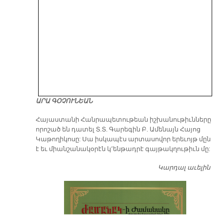
ԱՐԱ ԳՕՉՈՒՆԵԱՆ
​Հայաստանի Հանրապետութեան իշխանութիւնները
որոշած են դատել Տ.Տ. Գարեգին Բ. Ամենայն Հայոց
Կաթողիկոսը: Սա իսկապէս արտասովոր երեւոյթ մըն
է եւ միանշանակօրէն կ՚ենթադրէ գայթակղութիւն մը:
Կարդալ աւելին
Դ