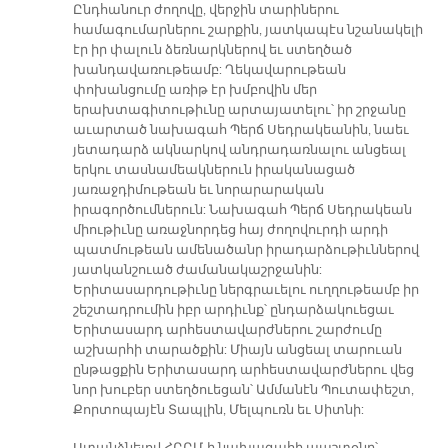
Ընդհանուր ժողովը, վերջին տարիներու
համագումարներու շարքին, յատկապէս նշանակելի
էր իր փալուն ձեռնարկներով եւ ստեղծած
խանդավառութեամբ: Ղեկավարութեան
փոխանցումը առիթ էր խմբովին մեր
երախտագիտութիւնը արտայատելու՝ իր շրջանը
աւարտած նախագահ Պերճ Սեդրակեանին, նաեւ
յետադարձ ակնարկով անդրադառնալու անցեալ
երկու տասնամեակներուն իրականացած
յառաջդիմութեան եւ նորարարական
իրագործումներուն: Նախագահ Պերճ Սեդրակեան
միութիւնը առաջնորդեց հայ ժողովուրդի արդի
պատմութեան ամենածանր իրադարձութիւններով
յատկանշուած ժամանակաշրջանին:
Երիտասարդութիւնը ներգրաւելու ուղղութեամբ իր
շեշտադրումին իբր արդիւնք՝ ընդարձակուեցաւ
Երիտասարդ արհեստավարժներու շարժումը
աշխարհի տարածքին: Միայն անցեալ տարուան
ընթացքին Երիտասարդ արհեստավարժներու վեց
նոր խուբեր ստեղծուեցան՝ Ամմանէն Պուտափեշտ,
Քորտոպայէն Տապլին, Մելպուռն եւ Սիտնի:
Ստանձնելով ՀԲԸՄ-ի նախագահի պաշտօնը՝