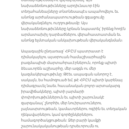
նախաձեռնութիւնները արդիւնաւոր էին
տեղահանեալները տնտնեսապէս ապահովելու եւ
անոնց արժանապատուութեան զգացումը
վերականգնելու ուղղութեամբ: Այս
նախաձեռնութիւնները կրնան նպաստել՝ իրենց հողէն
արմատախիլ դարձածներու վերահաստատման եւ
անոնց ելմտական անկախութեան վերականգնման։
Ապագային ընդառաջ՝ ՀԲԸՄ պատրաստ է
դիմակայելու այսօրուան համաշխարհային
բազմապիսի մարտահրաւէրներուն, որոնք պիտի
ձեւաւորեն աշխարհը, մեր ազգն ու մեր
կազմակերպութիւնը: Թէեւ ապագան անորոշ է,
սակայն, ես համոզուած եմ, թէ ՀԲԸՄ պիտի կարենայ
դիմագրաւել նաեւ հաւանական բոլոր արտակարգ
իրավիճակները, պիտի յարմարի
փոփոխութիւններուն եւ պիտի շարունակէ
զարգանալ՝ շնորհիւ մեր նուիրատուներու
լայնասրտութեան, կամաւորներու ոգիին եւ տեղական
ղեկավարներու կամ գործընկերներու
համագործակցութեան: Ձեր բարի կամքի
շարունակականութեան դրսեւորումն ու