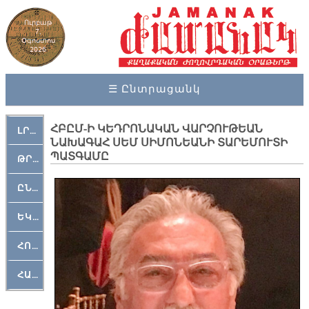
Ուրբաթ
7,
Օգոստոս
2026
☰ Ընտրացանկ
ՀԲԸՄ-Ի ԿԵԴՐՈՆԱԿԱՆ ՎԱՐՉՈՒԹԵԱՆ
ԼՐԱՀՈՍ
ՆԱԽԱԳԱՀ ՍԵՄ ՍԻՄՈՆԵԱՆԻ ՏԱՐԵՄՈՒՏԻ
ՊԱՏԳԱՄԸ
ԹՐՔԱՀԱՅ ԿԵԱՆՔ
ԸՆԿԵՐԱՄՇԱԿՈՒԹԱՅԻՆ
ԵԿԵՂԵՑԱԿԱՆ
ՀՈԳԵՄՏԱՒՈՐ
ՀԱՐԹԱԿ