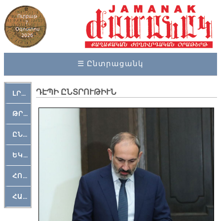
Ուրբաթ
7,
Օգոստոս
2026
☰ Ընտրացանկ
ԴԷՊԻ ԸՆՏՐՈՒԹԻՒՆ
ԼՐԱՀՈՍ
ԹՐՔԱՀԱՅ ԿԵԱՆՔ
ԸՆԿԵՐԱՄՇԱԿՈՒԹԱՅԻՆ
ԵԿԵՂԵՑԱԿԱՆ
ՀՈԳԵՄՏԱՒՈՐ
ՀԱՐԹԱԿ