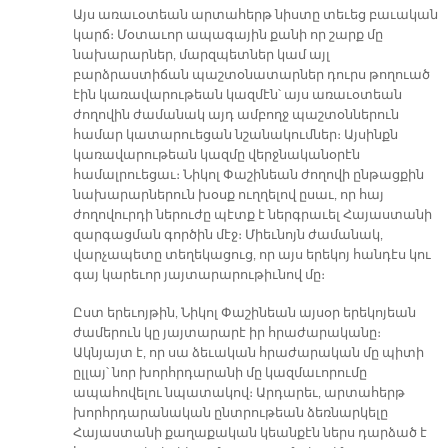
Այս առաւօտեան արտահերթ նիստը տեւեց բաւական
կարճ։ Մօտաւոր ապագային քանի որ շարք մը
նախարարներ, մարզպետներ կամ այլ
բարձրաստիճան պաշտօնատարներ դուրս թողուած
էին կառավարութեան կազմէն՝ այս առաւօտեան
ժողովին ժամանակ այդ ամբողջ պաշտօններուն
համար կատարուեցան նշանակումներ։ Այսինքն
կառավարութեան կազմը վերջնականօրէն
համալրուեցաւ։ Նիկոլ Փաշինեան ժողովի ընթացքին
նախարարներուն խօսք ուղղելով ըսաւ, որ հայ
ժողովուրդի ներուժը պէտք է ներգրաւել Հայաստանի
զարգացման գործին մէջ։ Միեւնոյն ժամանակ,
վարչապետը տեղեկացուց, որ այս երեկոյ հանդէս կու
գայ կարեւոր յայտարարութիւնով մը։
Ըստ երեւոյթին, Նիկոլ Փաշինեան այսօր երեկոյեան
ժամերուն կը յայտարարէ իր հրաժարականը։
Ակնյայտ է, որ սա ձեւական հրաժարական մը պիտի
ըլլայ՝ նոր խորհրդարանի մը կազմաւորումը
ապահովելու նպատակով։ Արդարեւ, արտահերթ
խորհրդարանական ընտրութեան ձեռնարկելը
Հայաստանի քաղաքական կեանքէն ներս դարձած է