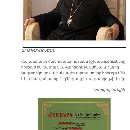
ԱՐԱ ԳՕՉՈՒՆԵԱՆ
​Հայաստանի Հանրապետութեան իշխանութիւնները
որոշած են դատել Տ.Տ. Գարեգին Բ. Ամենայն Հայոց
Կաթողիկոսը: Սա իսկապէս արտասովոր երեւոյթ մըն
է եւ միանշանակօրէն կ՚ենթադրէ գայթակղութիւն մը:
Կարդալ աւելին
Դ