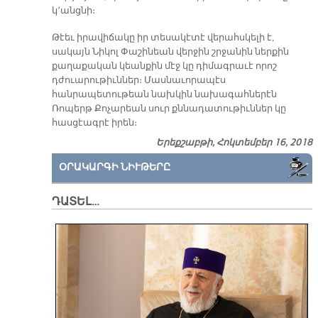
կ՚անցնի։
Թէեւ իրավիճակը իր տեսակէտէ վերահսկելի է,
սակայն Նիկոլ Փաշինեան վերջին շրջանին ներքին
քաղաքական կեանքին մէջ կը դիմագրաւէ որոշ
դժուարութիւններ։ Մասնաւորապէս
հանրապետութեան նախկին նախագահներէն
Ռոպերթ Քոչարեան սուր քննադատութիւններ կը
հասցէագրէ իրեն։
Երեքշաբթի, Հոկտեմբեր 16, 2018
ՕՐԱԿԱՐԳԻ ՆԻՒԹԵՐԸ
ԴԱՏԵԼ…