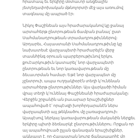
հրատապ եւ երկիրը մօտաւոր անցեալին
յետյեղափոխական մթնոլորտի մէջ այս առումով
տագնապ մը ապրած էր։
Նիկոլ Փաշինեան այս հրաժարականով կը ջանայ
արտահերթ ընտրութեան ճամբան բանալ՝ ըստ
Սահմանադրութեան տրամադրութիւններով։
Արդարեւ, Հայաստանի Սահմանադրութիւնը կը
նախատեսէ վարչապետի հրաժարելէն վերջ
տասնհինգ օրուան պարբերութիւնով երկու
քուէարկութիւն կատարել՝ նոր վարչապետի
ընտրութեան եւ նոր կառավարութեան մը
ձեւաւորման համար։ Եթէ նոր վարչապետ մը
չընտրուի, ապա ուղղակիօրէն տեղի կ՚ունենան
արտահերթ ընտրութիւններ։ Այս վարկածի հիման
վրայ տեղի կ՚ունենայ Փաշինեանի հրաժարականը։
Վերջին շրջանին ան բաւարար երաշխիքներ
ապահոված է՝ որպէսզի խորհրդարանէն ներս
վարչապետի այլ թեկնածու մը չառաջադրուի։
Այսպէսով, ներկայ կառավարութեան մականին ներքեւ
երկիրը պիտի ձեռնարկէ ընտրութիւններու։ Որքան որ
ալ ապահովուած ըլլան զանազան երաշխիքներ,
ակնյայտ է, որ Հայաստան նուրբ ճանապարհէ մը