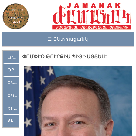
Կիրակի
9,
Օգոստոս
2026
☰ Ընտրացանկ
ՓՈՄՓԷՕ ԹՈՒՐՔԻԱ ՊԻՏԻ ԱՅՑԵԼԷ
ԼՐԱՀՈՍ
ԹՐՔԱՀԱՅ ԿԵԱՆՔ
ԸՆԿԵՐԱՄՇԱԿՈՒԹԱՅԻՆ
ԵԿԵՂԵՑԱԿԱՆ
ՀՈԳԵՄՏԱՒՈՐ
ՀԱՐԹԱԿ