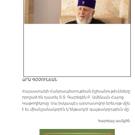
ԱՐԱ ԳՕՉՈՒՆԵԱՆ
​Հայաստանի Հանրապետութեան իշխանութիւնները
որոշած են դատել Տ.Տ. Գարեգին Բ. Ամենայն Հայոց
Կաթողիկոսը: Սա իսկապէս արտասովոր երեւոյթ մըն
է եւ միանշանակօրէն կ՚ենթադրէ գայթակղութիւն մը:
Կարդալ աւելին
Դ