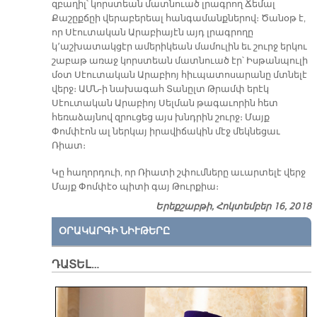
զբաղիլ՝ կորստեան մատնուած լրագրող Ճեմալ
Քաշըքճըի վերաբերեալ հանգամանքներով։ Ծանօթ է,
որ Սէուտական Արաբիայէն այդ լրագրողը
կ՚աշխատակցէր ամերիկեան մամուլին եւ շուրջ երկու
շաբաթ առաջ կորստեան մատնուած էր՝ Իսթանպուլի
մօտ Սէուտական Արաբիոյ հիւպատոսարանը մտնելէ
վերջ։ ԱՄՆ-ի նախագահ Տանըլտ Թրամփ երէկ
Սէուտական Արաբիոյ Սելման թագաւորին հետ
հեռաձայնով զրուցեց այս խնդրին շուրջ։ Մայք
Փոմփէոն ալ ներկայ իրավիճակին մէջ մեկնեցաւ
Ռիատ։
Կը հաղորդուի, որ Ռիատի շփումները աւարտելէ վերջ
Մայք Փոմփէօ պիտի գայ Թուրքիա։
Երեքշաբթի, Հոկտեմբեր 16, 2018
ՕՐԱԿԱՐԳԻ ՆԻՒԹԵՐԸ
ԴԱՏԵԼ…