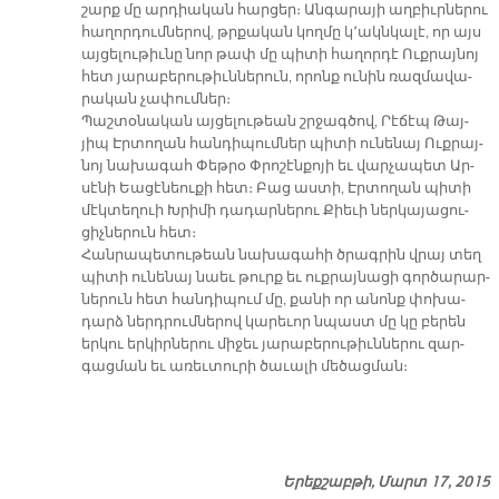
շարք մը ար­դիա­կան հար­ցեր։ Ան­գա­րա­յի աղ­բիւր­նե­րու
հա­ղոր­դում­նե­րով, թրքա­կան կող­մը կ՚ակնկա­լէ, որ այս
այ­ցե­լու­թիւ­նը նոր թափ մը պի­տի հա­ղոր­դէ Ուք­րայ­նոյ
հետ յա­րա­բե­րու­թիւն­նե­րուն, ո­րոնք ու­նին ռազ­մա­վա­
րա­կան չա­փում­ներ։
Պաշ­տօ­նա­կան այ­ցե­լու­թեան շրջագ­ծով, Րէ­ճէպ Թայ­
յիպ Էր­տո­ղան հան­դի­պում­ներ պի­տի ու­նե­նայ Ուք­րայ­
նոյ նա­խա­գահ Փեթ­րօ Փրո­շէն­քո­յի եւ վար­չա­պետ Ար­
սէ­նի Եա­ցէ­նեու­քի հետ։ Բաց աս­տի, Էր­տո­ղան պի­տի
մէկ­տե­ղուի Խրի­մի դա­դար­նե­րու Քիե­ւի ներ­կա­յա­ցու­
ցիչ­նե­րուն հետ։
Հան­րա­պե­տու­թեան նա­խա­գա­հի ծրագ­րին վրայ տեղ
պի­տի ու­նե­նայ նաեւ թուրք եւ ուք­րայ­նա­ցի գոր­ծա­րար­
նե­րուն հետ հան­դի­պում մը, քա­նի որ ա­նոնք փո­խա­
դարձ ներդ­րում­նե­րով կա­րե­ւոր նպաստ մը կը բե­րեն
եր­կու եր­կիր­նե­րու մի­ջեւ յա­րա­բե­րու­թիւն­նե­րու զար­
գաց­ման եւ ա­ռեւ­տու­րի ծա­ւա­լի մե­ծաց­ման։
Երեքշաբթի, Մարտ 17, 2015