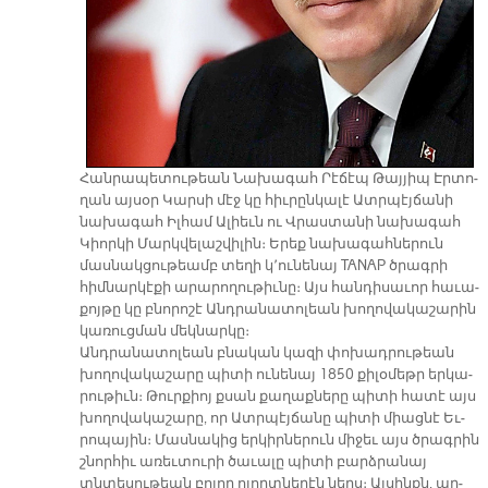
Հան­րա­պե­տու­թեան Նա­խա­գահ Րէ­ճէպ Թայ­յիպ Էր­տո­
ղան այ­սօր Կար­սի մէջ կը հիւ­րըն­կա­լէ Ատր­պէյ­ճա­նի
նա­խա­գահ Իլ­համ Ա­լիեւն ու Վրաս­տա­նի նա­խա­գահ
Կիոր­կի Մարկ­վե­լաշ­վի­լին։ Ե­րեք նա­խա­գահ­նե­րուն
մաս­նակ­ցու­թեամբ տե­ղի կ՚ու­նե­նայ TANAP ծրագ­րի
հիմ­նար­կէ­քի ա­րա­րո­ղու­թիւ­նը։ Այս հան­դի­սա­ւոր հա­ւա­
քոյ­թը կը բնո­րո­շէ Անդ­րա­նա­տո­լեան խո­ղո­վա­կա­շա­րին
կա­ռուց­ման մեկ­նար­կը։
Անդ­րա­նա­տո­լեան բնա­կան կա­զի փո­խադ­րու­թեան
խո­ղո­վա­կա­շա­րը պի­տի ու­նե­նայ 1850 քի­լօ­մեթր եր­կա­
րու­թիւն։ Թուր­քիոյ քսան քա­ղաք­նե­րը պի­տի հա­տէ այս
խո­ղո­վա­կա­շա­րը, որ Ատր­պէյ­ճա­նը պի­տի միաց­նէ Եւ­
րո­պա­յին։ Մաս­նա­կից եր­կիր­նե­րուն մի­ջեւ այս ծրագ­րին
շնոր­հիւ ա­ռեւ­տու­րի ծա­ւա­լը պի­տի բարձ­րա­նայ
տնտե­սու­թեան բո­լոր ո­լորտ­նե­րէն ներս։ Այ­սինքն, ար­