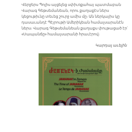
Վերջերս Պոլիս այցելեց սփիւռքահայ պատմաբան
Վարագ Գեթսեմանեան, որու քաղաքէս ներս
կեցութիւնը տեւեց շուրջ ամիս մը։ Ան ներկայիս կը
դասաւանդէ Պէյրութի Ամերիկեան համալսարանէն
ներս։ Վարագ Գեթսեմանեան քաղաքս փութացած էր՝
«Սապանճը» համալսարանի հրաւէրով։
Կարդալ աւելին
Պո
այ
առ
ԺԱ
խ
մէ
զր
սփ
պ
Վ
Գ
հ