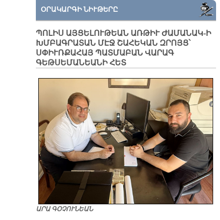
ՕՐԱԿԱՐԳԻ ՆԻՒԹԵՐԸ
ՊՈԼԻՍ ԱՅՑԵԼՈՒԹԵԱՆ ԱՌԹԻՒ ԺԱՄԱՆԱԿ-Ի
ԽՄԲԱԳՐԱՏԱՆ ՄԷՋ ՇԱՀԵԿԱՆ ԶՐՈՅՑ՝
ՍՓԻՒՌՔԱՀԱՅ ՊԱՏՄԱԲԱՆ ՎԱՐԱԳ
ԳԵԹՍԵՄԱՆԵԱՆԻ ՀԵՏ
ԱՐԱ ԳՕՉՈՒՆԵԱՆ