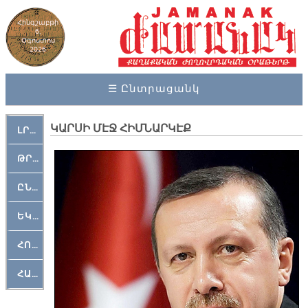
Հինգշաբթի
6,
Օգոստոս
2026
☰ Ընտրացանկ
ԿԱՐՍԻ ՄԷՋ ՀԻՄՆԱՐԿԷՔ
ԼՐԱՀՈՍ
ԹՐՔԱՀԱՅ ԿԵԱՆՔ
ԸՆԿԵՐԱՄՇԱԿՈՒԹԱՅԻՆ
ԵԿԵՂԵՑԱԿԱՆ
ՀՈԳԵՄՏԱՒՈՐ
ՀԱՐԹԱԿ