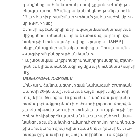
դիւնք­նե­րը սահ­մա­նա­փակ պի­տի չըլ­լան ու­ժա­նիւ­թի
բնա­գա­ւա­ռով։ BP անգ­լիա­կան ըն­կե­րու­թիւ­նը ար­դէն
12 առ հա­րիւր հա­մե­մա­տու­թեամբ շա­հա­բա­ժին մը ու­
նի TANAP-ի մէջ։
Եւ­րո­միու­թեան եր­կիր­նե­րու կա­զա­մա­տա­կա­րար­ման
մի­ջոց­նե­րու տե­սա­կա­ւոր­ման ա­ռու­մով կա­րե­ւոր նշա­
նա­կու­թիւն ու­նի այս ծրա­գի­րը։ Ար­դա­րեւ, TANAP ի
սկզբա­նէ այ­լընտ­րանք մը պի­տի ըլ­լայ Ռու­սաս­տա­նի
«Կազփ­րոմ» ըն­կե­րու­թեան հա­մար։
Պաշ­տօ­նա­կան աղ­բիւր­նե­րու հա­ղոր­դում­նե­րով, Էր­տո­
ղան եւ Ա­լիեւ ա­ռանձ­նազ­րոյց մըն ալ կ՚ու­նե­նան Կար­սի
մէջ։
ԱՅ­ՑԵ­ԼՈՒ­ԹԻՒՆ ՈՒՔ­ՐԱՅ­ՆԱ
Մինչ այդ, Հան­րա­պե­տու­թեան Նա­խա­գահ Էր­տո­ղան
Մար­տի 20-ին պաշ­տօ­նա­կան այ­ցե­լու­թիւն մը պի­տի
տայ Քիեւ։ Թուր­քիա-Ուք­րայ­նա Բարձր մա­կար­դա­կի
հա­մա­գոր­ծակ­ցու­թեան խոր­հուր­դի չոր­րորդ ժո­ղո­վին
շար­ժա­ռի­թով տե­ղի պի­տի ու­նե­նայ այս այ­ցե­լու­թիւ­նը։
Եր­կու եր­կիր­նե­րէն պատ­կան նա­խա­րար­նե­րուն մաս­
նակ­ցու­թեամբ պի­տի գու­մարուի ժո­ղո­վյը, ո­րու ըն­թաց­
քին օ­րա­կար­գի վրայ պի­տի գան երկ­կող­մա­նի եւ տա­
րած­քաշր­ջա­նա­յին բնոյ­թով խնդիր­նե­րուն ա­ռըն­թեր