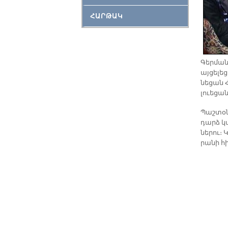
ՀԱՐԹԱԿ
Գեր­մա­
այ­ցե­լե
նե­ցան Հ
լուե­ցա
Պաշ­տօ­ն
դարձ կա
նե­րու։ 
րա­նի հ