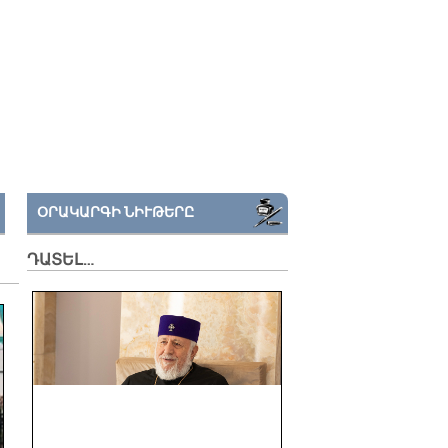
ՕՐԱԿԱՐԳԻ ՆԻՒԹԵՐԸ
ԴԱՏԵԼ…