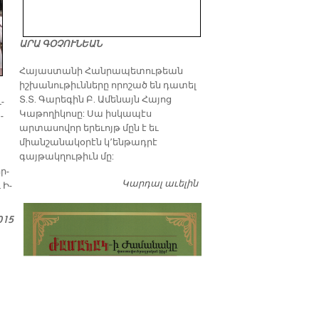
ԱՐԱ ԳՕՉՈՒՆԵԱՆ
​Հայաստանի Հանրապետութեան
իշխանութիւնները որոշած են դատել
Տ.Տ. Գարեգին Բ. Ամենայն Հայոց
­
Կաթողիկոսը: Սա իսկապէս
­
արտասովոր երեւոյթ մըն է եւ
միանշանակօրէն կ՚ենթադրէ
գայթակղութիւն մը:
ր­
Կարդալ աւելին
Դատել…
 Ի­
015