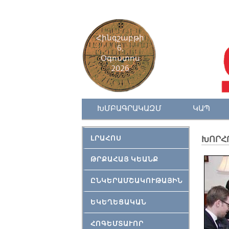
Հինգշաբթի
6,
Օգոստոս
2026
ԽՄԲԱԳՐԱԿԱԶՄ
ԿԱՊ
ԼՐԱՀՈՍ
ԽՈՐՀ
ԹՐՔԱՀԱՅ ԿԵԱՆՔ
ԸՆԿԵՐԱՄՇԱԿՈՒԹԱՅԻՆ
ԵԿԵՂԵՑԱԿԱՆ
ՀՈԳԵՄՏԱՒՈՐ