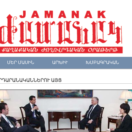
ՄԵՐ ՄԱՍԻՆ
ԱՐԽԻՒ
ԽՄԲԱԳՐԱԿԱՆ
ՐԴԱՐԱՆԱԿԱՆՆԵՐՈՒ ԱՅՑ