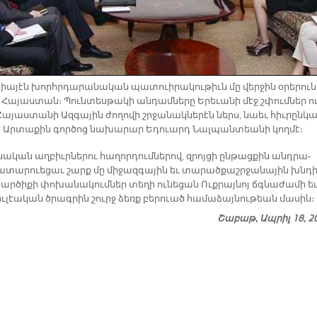
նիա­յէն խորհր­դա­րա­նա­կան պա­տուի­րա­կու­թիւն մը վեր­ջին օ­րե­րուն
ց Հա­յաս­տան։ Պուն­տես­թա­կի ան­դամ­նե­րը Ե­րե­ւա­նի մէջ շփում­ներ ու
ա­յաս­տա­նի Ազ­գա­յին ժո­ղո­վի շրջա­նակ­նե­րէն ներս, նաեւ հիւ­րըն­կա
ն Ար­տա­քին գոր­ծոց նա­խա­րար Ե­դուարդ Նալ­պան­տեա­նի կող­մէ։
ա­կան աղ­բիւր­նե­րու հա­ղոր­դում­նե­րով, զրոյ­ցի ըն­թաց­քին անդ­րա­
­տա­րուե­ցաւ շարք մը մի­ջազ­գա­յին եւ տա­րած­քաշր­ջա­նա­յին խնդի
Կար­ծի­քի փո­խա­նա­կում­ներ տե­ղի ու­նե­ցան Ուք­րայ­նոյ ճգնա­ժա­մի եւ
իւ­լէա­կան ծրագ­րին շուրջ ձեռք բե­րուած հա­մա­ձայ­նու­թեան մասին։
Շաբաթ, Ապրիլ 18, 2