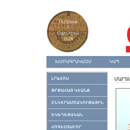
Ուրբաթ
7,
Օգոստոս
2026
ԽՄԲԱԳՐԱԿԱԶՄ
ԿԱՊ
ԼՐԱՀՈՍ
ՄԱՐՏ
ԹՐՔԱՀԱՅ ԿԵԱՆՔ
ԸՆԿԵՐԱՄՇԱԿՈՒԹԱՅԻՆ
ԵԿԵՂԵՑԱԿԱՆ
ՀՈԳԵՄՏԱՒՈՐ