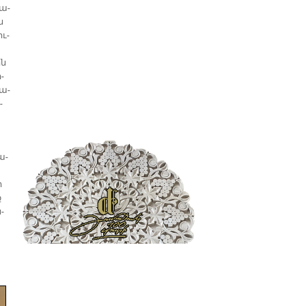
նա­
ն
ու­
ին
­
հա­
­
ա­
ի
ք
­