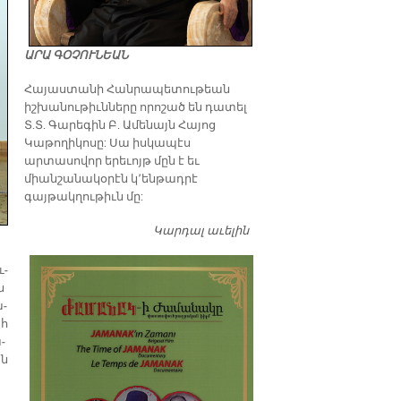
ԱՐԱ ԳՕՉՈՒՆԵԱՆ
​Հայաստանի Հանրապետութեան
իշխանութիւնները որոշած են դատել
Տ.Տ. Գարեգին Բ. Ամենայն Հայոց
Կաթողիկոսը: Սա իսկապէս
արտասովոր երեւոյթ մըն է եւ
միանշանակօրէն կ՚ենթադրէ
գայթակղութիւն մը:
Կարդալ աւելին
Դատել…
ւ­
ն
ա­
ահ
­
ան