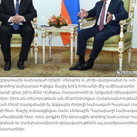
շրջա­նա­յին նա­խա­գահ երկ­րի՝ Սեր­պիոյ Ա. փոխ-վար­չա­պետ ու ար­
որ­ծոց նա­խա­րար Ի­վի­ցա Տա­չիչ ե­րէկ Ե­րե­ւա­նի մէջ ա­մե­նա­բարձր
ա­կի վրայ շփում­ներ ու­նե­ցաւ Հա­յաս­տա­նի եւ Ար­ցա­խի ղե­կա­վա­րո
ետ։ Օ­րուան տե­ւո­ղու­թեան ան մէկ­տե­ղուե­ցաւ Հան­րա­պե­տու­թեա
ահ Սերժ Սարգ­սեա­նի եւ Ազ­գա­յին ժո­ղո­վի նա­խա­գահ Գա­լուստ Ս
նի հետ։ Տա­չիչ տե­սակ­ցե­ցաւ նաեւ Լեռ­նա­յին Ղա­րա­բա­ղի Նա­խա­գ
ա­հա­կեա­նի հետ, ո­րու կող­քին էին Ար­տա­քին գոր­ծոց նա­խա­րար Կա
­զո­յեան եւ Ստե­փա­նա­կեր­տի ղե­կա­վա­րու­թե­նէն այլ բարձ­րաս­տի­ճ
նա­տար­ներ։