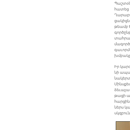
Պաշ­տօ­
հա­տեց Ե
Ղա­րա­բ
ցա­կից­
թեամբ Ե
գոր­ծըն
տահ­րա­
մա­գոր­
գա­ւոր­
խմբա­կը՝
Իր կար­գ
նի ա­պա
նա­կերտ
Մինս­քե
ձե­ւա­չա
թա­ցի ա
հարցին 
ներս կա­
սկզբունք