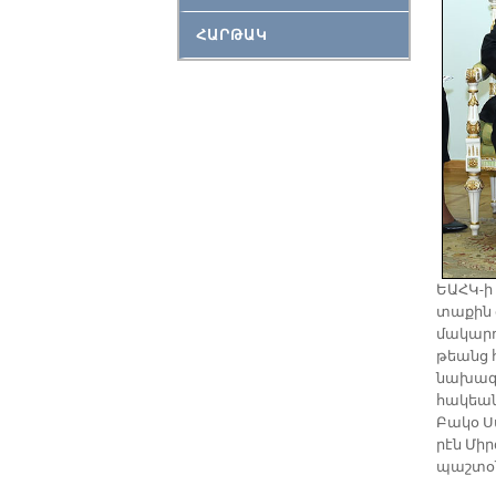
ՀԱՐԹԱԿ
ԵԱՀԿ-ի 
տա­քին գ
մա­կար­դ
թեանց հ
նա­խա­գ
հա­կեա­
Բա­կօ Ս
րէն Միր
պաշ­տօ­