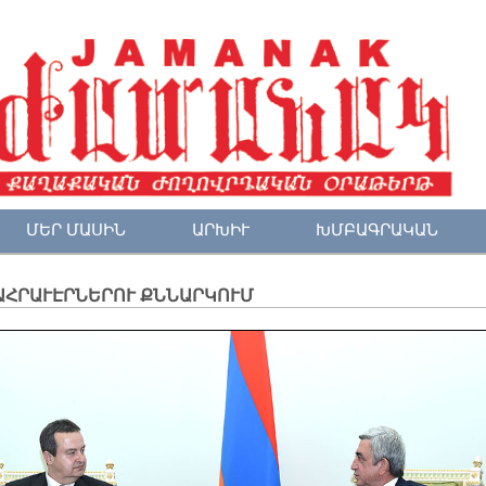
ՄԵՐ ՄԱՍԻՆ
ԱՐԽԻՒ
ԽՄԲԱԳՐԱԿԱՆ
ԱՀՐԱՒԷՐՆԵՐՈՒ ՔՆՆԱՐԿՈՒՄ