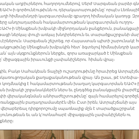
նա­կան աղ­բիւր­նե­րու հա­ղոր­դում­նե­րով, Սերժ Սարգ­սեան բարձր գ
ԱՀԿ-ի գոր­ծու­նէու­թիւնն ու դե­րա­կա­տա­րու­թիւ­նը՝ որ­պէս Լեռ­նա­յի
ա­ղի հիմ­նախնդ­րի կար­գա­ւոր­մամբ զբա­ղող հիմ­նա­կան կա­ռոյց։ Զր
նե­րը անդ­րա­դար­ձան հա­կա­մար­տու­թեան կար­գա­ւոր­ման ուղ­ղու­
ԱՀԿ-ի Մինս­քեան խմբա­կի միջ­նոր­դա­կան ջան­քե­րուն, բա­նակ­ցա­յ
­թա­ցի ներ­կայ փու­լի առ­կայ խնդիր­նե­րուն եւ տա­րած­քաշր­ջա­նի մար
ւէր­նե­րուն։ Սարգ­սեան շեշ­տեց, որ Հա­յաս­տան պի­տի շա­րու­նա­կէ 
ծակ­ցու­թիւ­նը Մինս­քեան խմբա­կին հետ՝ ձգտե­լով հիմ­նախնդ­րի կար
ման՝ այն սկզբունք­նե­րուն ներ­քեւ, զորս ա­ռա­ջար­կած է Մինս­քեան
 մի­ջազ­գա­յին ի­րա­ւուն­քի չա­փա­նիշ­նե­րու հի­ման վրայ։
ին, Բա­կօ Սա­հա­կեան Տա­չի­չի ու­շադ­րու­թիւ­նը հրա­ւի­րեց Ատր­պէյ­ճ
­կա­ռու­ցո­ղա­կան քա­ղա­քա­կա­նու­թեան վրայ։ Ան ը­սաւ, թէ Ստե­փա­
 կողմ­նա­կից է հա­կա­մար­տու­թեան խա­ղաղ կար­գա­ւոր­ման ԵԱՀԿ-
ան խմբա­կի շրջա­նակ­նե­րէն ներս եւ ընդգ­ծեց բա­նակ­ցա­յին լիար­ժէ
­փի վե­րա­կանգն­ման անհ­րա­ժեշ­տու­թիւ­նը՝ զայն հա­մա­րե­լով գոր­ծըն
­ռանց­քա­յին բա­ղադ­րա­մա­սե­րէն մին։ Ըստ ի­րեն, Ատրպէյճանի այս
վերաբերեալ դիրքորոշումը սպառ­նա­լիք մըն է տա­րած­քաշրջա­նէ
յու­նու­թեան եւ ան կ՚ոտ­նա­հա­րէ մի­ջազ­գա­յին չա­փա­նիշ­ներն ու
­նե­րը։