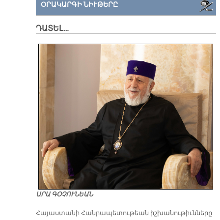
ՕՐԱԿԱՐԳԻ ՆԻՒԹԵՐԸ
ԴԱՏԵԼ…
ԱՐԱ ԳՕՉՈՒՆԵԱՆ
​Հայաստանի Հանրապետութեան իշխանութիւնները