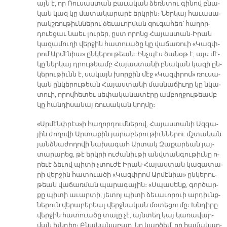
այն է, որ Ռու­սաս­տան բա­ւա­կան ձեռն­տու գի­նով բնա­
կան կազ կը մա­տա­կա­րա­րէ երկ­րին։ Ներ­կայ հա­ւա­սա­
րակշ­ռու­թիւն­նե­րու ձե­ւա­ւոր­ման զու­գա­հեռ՝ հա­ղոր­
դուե­ցաւ նաեւ լու­րեր, ըստ ո­րոնց Հա­յաս­տան-Ի­րան
կա­զա­մու­ղի վեր­ջին հա­տուա­ծը կը վա­ճա­ռուի «Կազփ­
րոմ Ար­մէ­նիա» ըն­կե­րու­թեան։ Ինչ­պէս ծա­նօթ է, այս մէ­
կը ներ­կայ դրու­թեամբ Հա­յաս­տա­նի բնա­կան կա­զի ըն­
կե­րու­թիւնն է, սա­կայն խոր­քին մէջ «Կազփ­րոմ» ռու­սա­
կան ըն­կե­րու­թեան Հա­յաս­տա­նի մաս­նա­ճիւ­ղը կը նկա­
տուի, ո­րով­հե­տեւ սե­փա­կա­նա­տէ­րը ամ­բող­ջու­թեամբ
կը հան­դի­սա­նայ ռու­սա­կան կող­մը։
«Ար­մէնփ­րէս»ի հա­ղոր­դում­նե­րով, Հա­յաս­տա­նի Ազ­գա­
յին ժո­ղո­վի Ար­տա­քին յա­րա­բե­րու­թիւն­նե­րու մշտա­կան
յանձ­նա­ժո­ղո­վի նա­խա­գահ Ար­տակ Զա­քա­րեան յայ­
տա­րա­րեց, թէ երկ­րի ու­ժա­նիւ­թի անվ­տան­գու­թիւ­նը ո­
րե­ւէ ձե­ւով պի­տի չտու­ժէ Ի­րան-Հա­յաս­տան կա­զա­տա­
րի վեր­ջին հա­տուա­ծի «Կազփ­րոմ Ար­մէնիա» ըն­կե­րու­
թեան վա­ճառ­ման պա­րա­գա­յին։ «Սպա­սենք, գոր­ծար­
քը պի­տի ա­ւար­տի, յե­տոյ պի­տի ձե­ւա­ւո­րուի ար­դիւնք­
նե­րուն վե­րա­բե­րեալ վերջ­նա­կան մօ­տե­ցու­մը։ Խնդի­րը
վեր­ջին հա­տուա­ծը տա­լը չէ, այն­տեղ կայ կա­ռա­վար­
ման խնդիր։ Բնա­կա­նա­բար, կը կար­ծեմ, որ հա­մա­կար­