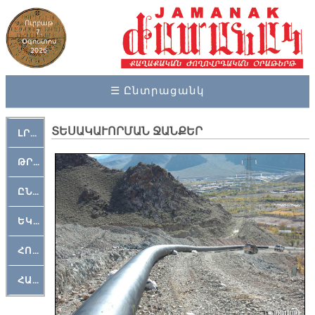
Ուրբաթ
7,
Օգոստոս
2026
☰ Ընտրացանկ
ՏԵՍԱԿԱՒՈՐՄԱՆ ՋԱՆՔԵՐ
ԼՐԱՀՈՍ
ԹՐՔԱՀԱՅ ԿԵԱՆՔ
ԸՆԿԵՐԱՄՇԱԿՈՒԹԱՅԻՆ
ԵԿԵՂԵՑԱԿԱՆ
ՀՈԳԵՄՏԱՒՈՐ
ՀԱՐԹԱԿ