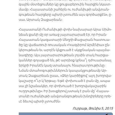
գա­յին մօ­տե­ցում­ներ կը ցու­ցա­բե­րուին հար­ցին նկատ­
մամբ։ Հա­յաս­տա­նի շա­հերն ու ու­ժա­նիւ­թի անվ­տան­
գու­թեան հար­ցե­րը պի­տի չտու­ժեն այս գոր­ծար­քէն», ը­
սաւ Ար­տակ Զա­քա­րեան։
Հա­յաս­տա­նի Ու­ժա­նիւ­թի փոխ-նա­խա­րար Ա­րա Սի­մո­
նեան քա­նի մը օր ա­ռաջ յայ­տա­րա­րած էր, որ Ի­րան-
Հա­յաս­տան կա­զա­տա­րի Մեղ­րի-Քա­ջա­րան հա­տուա­
ծը կը վա­ճա­ռուի ռու­սա­կան «Կազփ­րոմ Ար­մէ­նիա» ըն­
կե­րու­թեան եւ ար­դէն կնքուած է սկզբնա­կան պայ­մա­
նա­գի­րը։ Այս յայ­տա­րա­րու­թեան լոյ­սին տակ հար­ցա­
կան­ներ գո­յա­ցած են, թէ ար­դեօք կրնա՞յ դժուա­րա­նալ
երկ­րի Ի­րա­նէն կազ ստա­նա­լու հնա­րա­ւո­րու­թիւ­նը։
Նման մտա­հո­գու­թիւն­նե­րուն կա­պակ­ցու­թեամբ Ար­
տակ Զա­քա­րեան ը­սաւ. «Ձեր կար­ծի­քով՝ այդ խո­ղո­վա­
կա­շա­րը ո՞ւր կ՚եր­թայ։ Ե­թէ փո­խուած է բան մը, ա­պա
սա չի նշա­նա­կեր, որ փո­խուած է խո­ղո­վակա­շա­րին
ուղ­ղու­թիւ­նը»։ Իր խօս­քե­րով յստակ է բան մը՝ Հա­յաս­
տա­նի ու­ժա­նիւ­թի անվ­տան­գու­թեան խնդիր­նե­րը ո­րե­
ւէ ձե­ւով պի­տի չտու­ժեն։
Ուրբաթ, Յունիս 5, 2015