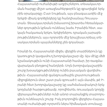
Հա­յաս­տա­նի ու­ժա­նիւ­թի աղ­բիւր­նե­րու տե­սա­կա­ւոր­
ման հար­ցը միշտ ա­ռաջ­նա­հեր­թօ­րէն կը զբա­ղեց­նէ երկ­
րին օ­րա­կար­գը։ Ըստ էու­թեան, այս բնա­գա­ւա­ռին մէջ
երկ­րի միակ գոր­ծըն­կե­րը կը հան­դի­սա­նայ Ռու­սաս­
տան։ Տե­սա­կա­ւոր­ման ի­մաս­տով ի­րա­տես հե­ռանկար­
ներ գո­յու­թիւն կրնան ու­նե­նալ նաեւ Ի­րա­նին հետ, սա­
կայն հա­կա­ռակ եր­կու եր­կիր­նե­րու դրա­կան յա­րա­բե­
րու­թիւն­նե­րուն, այս ո­լոր­տին մէջ ե­րաշ­խա­ւո­րեալ տե­
սա­կա­ւոր­ման պայ­ման­նե­րը չեն գո­յա­նար։
Ի­րա­նի եւ Հա­յաս­տա­նի մի­ջեւ վեր­ջին տա­րի­նե­րուն կը
կա­ռու­ցուի կա­զա­մուղ խո­ղո­վա­կա­շար մը։ Այս մէ­կը մեծ
նշա­նա­կու­թիւն ու­նի Հա­յաս­տա­նի հա­մար, իր ռազ­մա­
վա­րա­կան բնոյ­թով հան­դերձ։ Սոյն խո­ղո­վա­կա­շա­րին
շուրջ խօ­սակ­ցու­թիւն­նե­րը ու­նին բա­ւա­կան վա­ղե­մու­
թիւն։ Հա­յաս­տա­նի զան­գուա­ծա­յին լրա­տուու­թեան
մի­ջոց­նե­րուն մօտ շատ բան գրուած է այն մա­սին, թէ Ի­
րա­նի հետ խո­ղո­վա­կա­շա­րը կը սահ­մա­նա­փա­կուի երկ­
կող­մա­նի հար­թու­թեամբ, ո­րով­հե­տեւ ռու­սա­կան կող­մը
վե­րա­պա­հու­թիւն­ներ ու­նի ա­նոր տա­րան­ցիկ տա­րո­ղու­
թիւն ու­նե­նա­լուն շուրջ։ Իսկ բո­լո­րո­վին վեր­ջերս Հա­յաս­
տա­նի ու­ժա­նիւ­թի ո­լոր­տէն ներս հիմ­նա­կան տուեա­լը