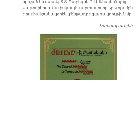
որոշած են դատել Տ.Տ. Գարեգին Բ. Ամենայն Հայոց
Կաթողիկոսը: Սա իսկապէս արտասովոր երեւոյթ մըն
է եւ միանշանակօրէն կ՚ենթադրէ գայթակղութիւն մը:
Կարդալ աւելին
Դ