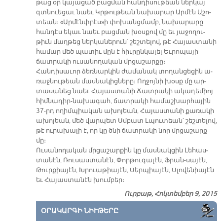
թաց օր կա­յա­ցած բաց­ման հան­դի­սու­թեան ներ­կայ
գտնուե­ցաւ նաեւ Կրթու­թեան նա­խա­րար Ար­մէն Ա­շո­
տեան։ «Ար­մէնփ­րէս»ի փո­խանց­մամբ, նա­խա­րա­րը
հան­դէս ե­կաւ նաեւ բաց­ման խօս­քով մը եւ յա­ջո­ղու­
թիւն մաղ­թեց ներ­կա­նե­րուն՝ շեշ­տե­լով, թէ Հա­յաս­տա­նի
հա­մար մեծ պա­տիւ մըն է հիւ­րըն­կա­լել Եւ­րո­պա­յի
ճատ­րա­կի ու­սա­նո­ղա­կան մրցա­շար­քը։
Հան­դի­սա­ւոր ձեռ­նար­կին ժա­մա­նակ տո­ղան­ցե­ցին ա­
ռաջ­նու­թեան մաս­նա­կից­նե­րը։ Ող­ջոյ­նի խօսք մը ար­
տա­սա­նեց նաեւ Հա­յաս­տա­նի Ճատ­րա­կի ա­կա­դե­միոյ
հիմ­նա­դիր-նա­խա­գահ, ճատ­րա­կի հա­մաշ­խար­հա­յին
37-րդ ո­ղիմ­պիա­կան ա­խո­յեան, Հա­յաս­տա­նի քա­ռա­կի
ա­խո­յեան, մեծ վար­պետ Սմբատ Լպու­տեան՝ շեշ­տե­լով,
թէ ու­րա­խա­լի է, որ կը ծնի ճատ­րա­կի նոր մրցա­շարք
մը։
Ու­սա­նո­ղա­կան մրցա­շար­քին կը մաս­նակ­ցին Լե­հաս­
տա­նէն, Ռու­սաս­տա­նէն, Փոր­թու­գա­լէն, Ֆրան-­սա­յէն,
Թուր­քիա­յէն, Խրուա­թիա­յէն, Սեր­պիա­յէն, Սլո­վե­նիա­յէն
եւ Հա­յաս­տա­նէն խում­բեր։
Ուրբաթ, Հոկտեմբեր 9, 2015
ՕՐԱԿԱՐԳԻ ՆԻՒԹԵՐԸ