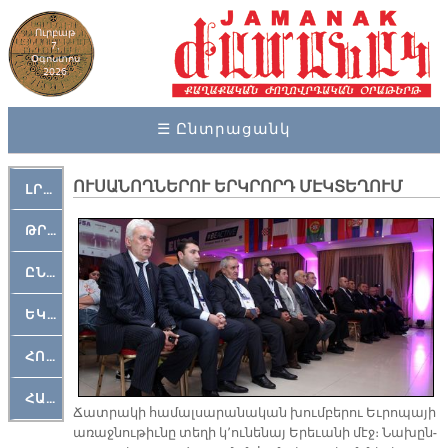
Ուրբաթ
7,
Օգոստոս
2026
☰ Ընտրացանկ
ՈՒՍԱՆՈՂՆԵՐՈՒ ԵՐԿՐՈՐԴ ՄԷԿՏԵՂՈՒՄ
ԼՐԱՀՈՍ
ԹՐՔԱՀԱՅ ԿԵԱՆՔ
ԸՆԿԵՐԱՄՇԱԿՈՒԹԱՅԻՆ
ԵԿԵՂԵՑԱԿԱՆ
ՀՈԳԵՄՏԱՒՈՐ
ՀԱՐԹԱԿ
Ճատ­րա­կի հա­մալ­սա­րա­նա­կան խում­բե­րու Եւ­րո­պա­յի
ա­ռաջ­նու­թիւ­նը տե­ղի կ՚ու­նե­նայ Ե­րե­ւա­նի մէջ։ Նա­խըն­