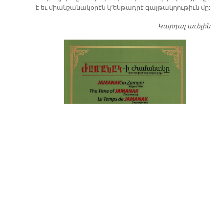
է եւ միանշանակօրէն կ՚ենթադրէ գայթակղութիւն մը:
Կարդալ աւելին
Դ