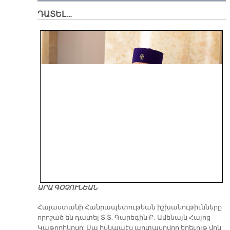
ԴԱՏԵԼ…
ԱՐԱ ԳՕՉՈՒՆԵԱՆ
​Հայաստանի Հանրապետութեան իշխանութիւնները
որոշած են դատել Տ.Տ. Գարեգին Բ. Ամենայն Հայոց
Կաթողիկոսը: Սա իսկապէս արտասովոր երեւոյթ մըն