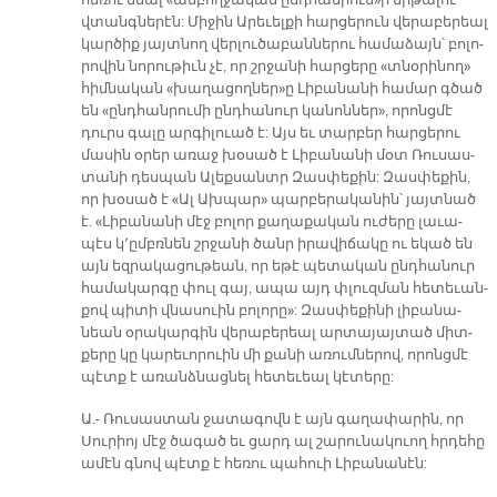
հե­ռու մնալ «ամ­բող­ջա­կան ընդ­հան­րում»ի եր­թա­լու
վտանգ­նե­րէն: Մի­ջին Ա­րե­ւել­քի հար­ցե­րուն վե­րա­բե­րեալ
կար­ծիք յայտ­նող վեր­լու­ծա­բան­նե­րու հա­մա­ձայն՝ բո­լո­
րո­վին նո­րու­թիւն չէ, որ շրջա­նի հար­ցե­րը «տնօ­րի­նող»
հիմ­նա­կան «խա­ղա­ցող­ներ»ը Լի­բա­նա­նի հա­մար գծած
են «ընդ­հան­րու­մի ընդ­հա­նուր կա­նոն­ներ», ո­րոնց­մէ
դուրս գա­լը ար­գի­լուած է: Այս եւ տար­բեր հար­ցե­րու
մա­սին օ­րեր ա­ռաջ խօ­սած է Լի­բա­նա­նի մօտ Ռու­սաս­
տա­նի դես­պան Ա­լեք­սանտր Զաս­փե­քին: Զաս­փե­քին,
որ խօ­սած է «Ալ Ախ­պար» պար­բե­րա­կա­նին՝ յայտ­նած
է. «Լի­բա­նա­նի մէջ բո­լոր քա­ղա­քա­կան ու­ժե­րը լա­ւա­
պէս կ՚ըմբռ­նեն շրջա­նի ծանր ի­րա­վի­ճա­կը ու ե­կած են
այն եզ­րա­կա­ցու­թեան, որ ե­թէ պե­տա­կան ընդ­հա­նուր
հա­մա­կար­գը փուլ գայ, ա­պա այդ փլուզ­ման հե­տե­ւան­
քով պի­տի վնա­սուին բո­լո­րը»: Զաս­փե­քի­նի լի­բա­նա­
նեան օ­րա­կար­գին վե­րա­բե­րեալ ար­տա­յայ­տած միտ­
քե­րը կը կա­րե­ւո­րուին մի քա­նի ա­ռում­նե­րով, ո­րոնց­մէ
պէտք է ա­ռանձ­նաց­նել հե­տե­ւեալ կէ­տե­րը:
Ա.- Ռու­սաս­տան ջա­տա­գովն է այն գա­ղա­փա­րին, որ
Սու­րիոյ մէջ ծա­գած եւ ցարդ ալ շա­րու­նա­կուող հրդե­հը
ա­մէն գնով պէտք է հե­ռու պա­հուի Լի­բա­նա­նէն: