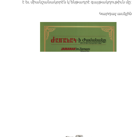
է եւ միանշանակօրէն կ՚ենթադրէ գայթակղութիւն մը:
Կարդալ աւելին
Դ