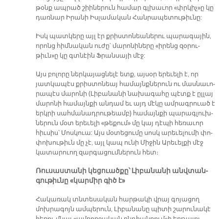
թօնք ապ­րած շիի­նե­րուն հա­մար գլխա­ւոր «փրկիչ»ը կը
դառ­նար Ի­րա­նի Իս­լա­մա­կան Հան­րա­պե­տու­թիւ­նը:
Իսկ պատ­կե­րը այլ էր քրիս­տո­նեա­նե­րու պա­րա­գա­յին,
ո­րոնց հիմ­նա­կան ու­ժը՝ մա­րո­նի­նե­րը «ի­րենց զօ­րու­
թիւն»ը կը գտնէին Ֆրան­սա­յի մէջ:
Այս բո­լո­րը ներ­կա­յաց­նե­լէ ետք, այ­սօր ե­րե­ւե­լի է, որ
յատ­կա­պէս քրիս­տո­նեայ հա­մայնք­նե­րուն ու մաս­նա­ւո­
րա­պէս մա­րո­նի (Լի­բա­նա­նի նա­խա­գա­հը պէտք է ըլ­լայ
մա­րո­նի հա­մայն­քի ան­դամ եւ այդ մէ­կը ամ­րագ­րուած է
երկ­րի սահ­մա­նադ­րու­թեամբ) հա­մայն­քի պա­րագ­լուխ­
նե­րուն մօտ ե­րե­ւե­լի «թե­քում» մը կայ դէ­պի հե­ռա­ւոր
հիւ­սիս՝ Մոս­կուա: Այս մօ­տե­ցու­մը սոսկ ա­րե­ւե­լու­մի փո­
փո­խու­թիւն մը չէ, այլ կապ ու­նի Մի­ջին Ա­րե­ւել­քի մէջ
կա­տա­րուող զար­գա­ցում­նե­րուն հետ։
Ռու­սաս­տա­նի կե­ցուած­քը՝ Լի­բա­նա­նի անվ­տան­
գու­թիւ­նը «կար­միր գիծ է»
Հա­կա­ռակ տնտե­սա­կան հար­թա­կի վրայ գո­յա­ցող
մոխ­րա­գոյն ամ­պե­րուն, Լի­բա­նա­նը պի­տի շա­րու­նա­կէ