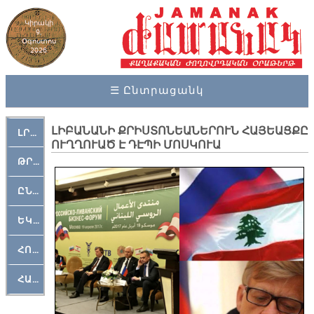
Կիրակի
9,
Օգոստոս
2026
☰ Ընտրացանկ
ԼԻԲԱՆԱՆԻ ՔՐԻՍՏՈՆԵԱՆԵՐՈՒՆ ՀԱՅԵԱՑՔԸ
ԼՐԱՀՈՍ
ՈՒՂՂՈՒԱԾ Է ԴԷՊԻ ՄՈՍԿՈՒԱ
ԹՐՔԱՀԱՅ ԿԵԱՆՔ
ԸՆԿԵՐԱՄՇԱԿՈՒԹԱՅԻՆ
ԵԿԵՂԵՑԱԿԱՆ
ՀՈԳԵՄՏԱՒՈՐ
ՀԱՐԹԱԿ