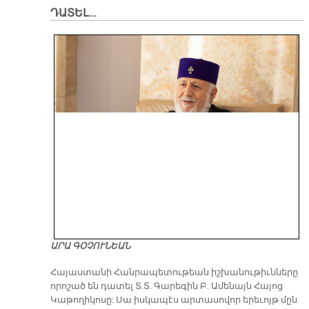
ԴԱՏԵԼ…
ԱՐԱ ԳՕՉՈՒՆԵԱՆ
​Հայաստանի Հանրապետութեան իշխանութիւնները
որոշած են դատել Տ.Տ. Գարեգին Բ. Ամենայն Հայոց
Կաթողիկոսը: Սա իսկապէս արտասովոր երեւոյթ մըն