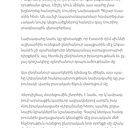
ղու­թեան» վրայ, Մի­շէլ Աուն մին­չեւ այս պա­հը չնա­
խընտ­րեց հան­դի­պիլ Սու­րիոյ Նա­խա­գահ Պե­շար Է­սա­
տին հետ։ Ան ա­ւե­լի նպա­տա­կա­յար­մար հա­մա­րեց բա­
ւա­կան նուրբ կե­ցուածք­նե­րով հան­դէս գալ Սու­րիոյ
տագ­նա­պին վե­րա­բե­րեալ:
Նա­խա­գա­հը նաեւ կը գի­տակ­ցի, որ Է­սա­տի դէմ սիւն­նի
աշ­խար­հին ու­նե­ցած ընդ­հա­նուր պայ­քա­րին մէջ Լի­բա­
նա­նէն չի պա­հան­ջուիր ներ­կա­յա­նալ «ա­ռա­ջա­տար»ի
դիր­քե­րէն, այլ հե­տե­ւիլ ընդ­հա­նուր ի­րադ­րու­թեան եւ ըլ­
լալ դրօ­շա­կի­րը «ընդ­հա­նուր զսպուա­ծու­թեան» մը:
Այս ընդ­հա­նուր պատ­կե­րին դի­մաց եւ մին­չեւ այս պա­
հը Լի­բա­նա­նի հան­րա­պե­տու­թեան նա­խա­գա­հը կը շա­
րու­նա­կէ վա­րել բա­ւա­կան ճկուն մօ­տե­ցում մը:
Վե­րո­յի­շեալ մօ­տե­ցու­մին շնոր­հիւ է նաեւ, որ կ՚ամ­րագ­
րուի ար­տա­քին կա­րե­ւոր ազ­դակ­նե­րով ար­դէն իսկ
«նուի­րա­կա­նա­ցած» «Լի­բա­նա­նը հե­ռու պա­հել շրջա­
նա­յին կրակ­նե­րէն» նշա­նա­բա­նը: Գա­լով ներ­կայ հանգ­
րուա­նին քա­ղա­քա­կան կեան­քին մէջ բա­ւա­կան մեծ
հնչե­ղու­թիւն ու­նե­ցող ընտ­րա­կան նոր օ­րէն­քի մը մշակ­