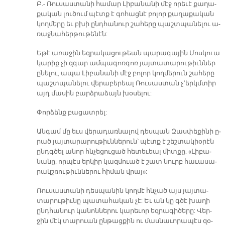
Բ.- Ռու­սաս­տա­նի հա­մար Լի­բա­նա­նի մէջ ո­րե­ւէ քա­ղա­
քա­կան լու­ծում պէտք է գո­հաց­նէ բո­լոր քա­ղա­քա­կան
կող­մե­րը եւ բխի ընդ­հա­նուր շա­հե­րը պաշտ­պա­նե­լու ա­
ռաջ­նա­հեր­թու­թե­նէն:
Ե­թէ ա­ռա­ջին եզ­րա­կա­ցու­թեան պա­րա­գա­յին Մոս­կուա
կա­րիք չի զ­­գար ամ­պա­գոռ­գոռ յայ­տա­տա­րու­թիւն­ներ
ը­նե­լու, ա­պա Լի­բա­նա­նի մէջ բո­լոր կող­մե­րուն շա­հե­րը
պաշտ­պա­նե­լու վե­րա­բե­րեալ Ռու­սաս­տան չ՚երկմ­տիր
այդ մա­սին բարձ­րա­ձայն խօ­սե­լու:
Փոր­ձենք բա­ցատ­րել:
Ան­գամ մը եւս վե­րա­դառ­նա­լով դես­պան Զաս­փե­քի­նի ը­
րած յայ­տա­րա­րու­թիւն­նե­րուն՝ պէտք է շեշ­տա­կիօ­րէն
ընդգ­ծել ա­նոր հնչե­ցու­ցած հե­տե­ւեալ միտ­քը. «Լի­բա­
նա­նը, որ­պէս եր­կիր կազ­մուած է շատ նուրբ հա­ւա­սա­
րակշ­ռու­թիւն­նե­րու հի­ման վրայ»:
Ռու­սաս­տա­նի դես­պա­նին կող­մէ հնչած այս յայ­տա­
տա­րու­թիւ­նը պա­տա­հա­կան չէ: Եւ ան կը գծէ խա­ղի
ընդ­հա­նուր կա­նոն­նե­րու կա­րե­ւոր եզ­րա­գի­ծե­րը: Վեր­
ջին մէկ տա­րուան ըն­թաց­քին ու մաս­նա­ւո­րա­պէս զօ­