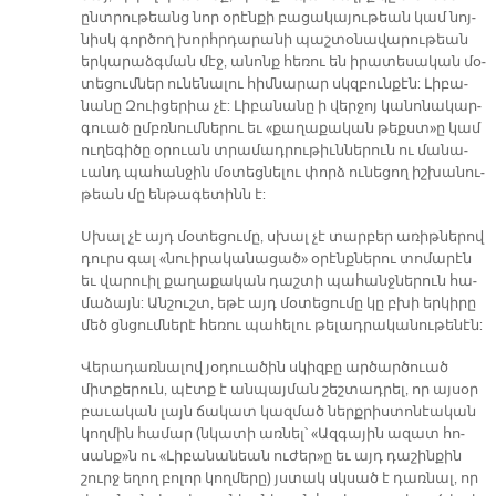
ընտ­րու­թեանց նոր օ­րէն­քի բա­ցա­կա­յու­թեան կամ նոյ­
նիսկ գոր­ծող խորհր­դա­րա­նի պաշ­տօ­նա­վա­րու­թեան
եր­կա­րաձգ­ման մէջ, ա­նոնք հե­ռու են ի­րա­տե­սա­կան մօ­
տե­ցում­ներ ու­նե­նա­լու հիմ­նա­րար սկզբուն­քէն: Լի­բա­
նա­նը Զուի­ցե­րիա չէ: Լի­բա­նա­նը ի վեր­ջոյ կա­նո­նա­կար­
գուած ըմբռ­նում­նե­րու եւ «քա­ղա­քա­կան թեքստ»ը կամ
ու­ղե­գի­ծը օ­րուան տրա­մադ­րու­թիւն­նե­րուն ու մա­նա­
ւանդ պա­հան­ջին մօ­տեց­նե­լու փորձ ու­նե­ցող իշ­խա­նու­
թեան մը են­թա­գե­տինն է:
Սխալ չէ այդ մօ­տե­ցու­մը, սխալ չէ տար­բեր ա­ռիթ­նե­րով
դուրս գալ «նուի­րա­կա­նա­ցած» օ­րէնք­նե­րու տո­մա­րէն
եւ վա­րուիլ քա­ղա­քա­կան դաշ­տի պա­հանջ­նե­րուն հա­
մա­ձայն: Ան­շուշտ, ե­թէ այդ մօ­տե­ցու­մը կը բխի եր­կի­րը
մեծ ցնցում­նե­րէ հե­ռու պա­հե­լու թե­լադ­րա­կա­նու­թե­նէն:
Վե­րա­դառ­նա­լով յօ­դուա­ծին սկիզ­բը ար­ծար­ծուած
միտ­քե­րուն, պէտք է ան­պայ­ման շեշ­տադ­րել, որ այ­սօր
բա­ւա­կան լայն ճա­կատ կազ­մած ներք­րիս­տո­նէա­կան
կող­մին հա­մար (նկա­տի առ­նել՝ «Ազ­գա­յին ա­զատ հո­
սանք»ն ու «Լի­բա­նա­նեան ու­ժեր»ը եւ այդ դա­շին­քին
շուրջ ե­ղող բո­լոր կող­մե­րը) յստակ սկսած է դառ­նալ, որ