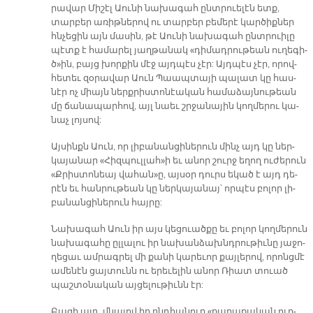
րա­վար Մի­շէլ Աու­նի նա­խա­գահ ընտ­րուե­լէն ետք,
տար­բեր ա­ռիթ­նե­րով ու տար­բեր բե­մե­րէ կար­ծիք­ներ
հնչե­ցին այն մա­սին, թէ Աու­նի նա­խա­գահ ընտ­րուի­լը
պէտք է հա­մա­րել յաղ­թա­նակ «դի­մադ­րու­թեան ու­ղե­գի­
ծ»ին, բայց խոր­քին մէջ այդ­պէս չէր: Այդ­պէս չէր, ո­րով­
հե­տեւ զօ­րա­վար Աու­ն Պաապ­տա­յի պա­լատ կը հաս­
նէր ոչ միայն ներք­րիս­տո­նէա­կան հա­մա­ձայ­նու­թեան
մը ճա­նա­պար­հով, այլ նաեւ շրջա­նա­յին կող­մե­րու կա­
նաչ լոյ­սով:
Այ­սինքն Աուն, որ լի­բա­նան­ցի­նե­րուն մինչ այդ կը ներ­
կա­յա­նար «Հիզ­պուլ­լահ»ի եւ ա­նոր շուրջ ե­ղող ու­ժե­րուն
«Քրիս­տո­նեայ վա­հան»ը, այ­սօր դուրս ե­կած է այդ դե­
րէն եւ հան­րու­թեան կը ներ­կա­յա­նայ՝ որ­պէս բո­լոր լի­
բա­նան­ցի­նե­րուն հայ­րը:
Նա­խա­գահ Աուն իր այս կե­ցուած­քը եւ բո­լոր կող­մե­րուն
նա­խա­գա­հը ըլ­լա­լու իր նա­խան­ձախնդ­րու­թիւ­նը յա­ջո­
ղե­ցաւ ամ­րագ­րել մի քա­նի կա­րե­ւոր քայ­լե­րով, ո­րոնց­մէ
ա­մե­նէն ցայ­տունն ու ե­րե­ւե­լին ա­նոր Ռիատ տուած
պաշ­տօ­նա­կան այ­ցե­լու­թիւնն էր:
Բա­ցի այդ, մնա­լով իր ընդ­հա­նուր «քա­ղա­քա­կան ուղ­