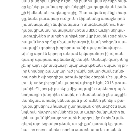
ման խնդրին, պէտք է նշել, որ ընտ­րա­կան օ­րէն­քի հար­
ցը կը ներ­կա­յա­նայ որ­պէս ներ­քին քա­ղա­քա­կան կեան­
քի հիմ­նա­կան բաղ­կա­ցու­ցիչ: Ընտ­րա­կան օ­րէն­քի հար­
ցը, նաեւ բա­ւա­րար ուժ չու­նի Լի­բա­նա­նը ա­ռաջ­նոր­դե­
լու անս­պա­սե­լի եւ վտան­գա­ւոր տագ­նապ­նե­րու: Քա­
ղա­քա­ցիա­կան հա­սա­րա­կու­թեան մէ­կէ ա­ւե­լի ներ­կա­
յա­ցու­ցիչ­ներ տար­բեր ա­ռիթ­նե­րով կը խօ­սին (ե­թէ ընտ­
րա­կան նոր օ­րէնք մը չվա­ւե­րացուի, կամ յո­ռե­գոյն պա­
րա­գա­յին գոր­ծող խորհր­դա­րա­նի պաշ­տօ­նա­վա­րու­
թիւ­նը ար­դէն եր­րորդ ան­գամ եր­կա­րաձ­գուի) «վտան­
գա­ւոր պա­րա­պու­թեան» մը մա­սին: Սա­կայն գաղտ­նիք
չէ, որ այդ «վտան­գա­ւոր պա­րա­պու­թեան» սպա­սող բո­
լոր կող­մե­րը բա­ւա­րար ուժ չու­նին եր­կար ժամ­կէտ­նե­
րով ո­րե­ւէ «փո­ղո­ցի շար­ժում» ի­րենց ձեռ­քին մէջ պա­հե­
լու: Այս­տեղ յի­շեց­ման կար­գով պէտք է նշել 2015 թուա­
կա­նին Պէյ­րու­թի լու­րե­րը մի­ջազ­գա­յին «թրենտ» դարձ­
նող «աղ­բի խնդրին» մա­սին, որ ժա­մա­նա­կի ըն­թաց­քին
մա­րե­ցաւ, ա­ռանց կեն­սա­կան լու­ծում­ներ բե­րե­լու քա­
ղա­քա­ցի­նե­րուն հա­մար ընտ­րա­կան օ­րի­նա­գի­ծէն կամ
նոյ­նիսկ ընտ­րու­թիւն­նե­րէն շատ ա­ւե­լի ծան­րակ­շիռ եւ
կեն­սա­կան՝ կեն­սա­լոր­տա­յին հար­ցով մը: Ու­րեմն յան­
գե­լով այդ եզ­րա­կու­թեան, ա­ւե­լի քան յստակ կը դառ­
նայ, որ բո­լոր ա­նոնք, ո­րոնք սպառ­նա­լիք կը տես­նեն