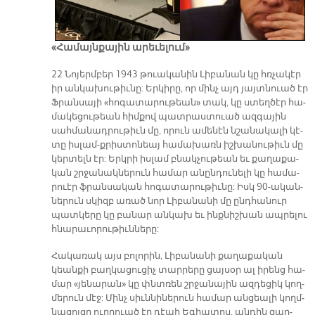
«Հա­մայն­քա­յին ա­րե­ւե­լում»
22 Նո­յերմ­բեր 1943 թուա­կա­նին Լի­բա­նան կը հռչա­կէր
իր ան­կա­խու­թիւ­նը: Եր­կի­րը, որ մինչ այդ յայտ­նուած էր
Ֆրան­սա­յի «հո­գա­տա­րու­թեան» տակ, կը ստեղ­ծէր հա­
մա­կե­ցու­թեան հիմ­քով պատ­րաս­տուած ազ­գա­յին
սահ­մա­նադ­րու­թիւն մը, ո­րուն ա­մե­նէն նշա­նա­կա­լի կէ­
տը իս­լամ-քրիս­տո­նեայ հա­մա­խառն իշ­խա­նու­թիւն մը
կեր­տելն էր: Երկ­րի իս­լամ բնակ­չու­թեան եւ քա­ղա­քա­
կան շրջա­նակ­նե­րուն հա­մար ա­նըն­դու­նե­լի կը հա­մա­
րուէր ֆրան­սա­կան հո­գա­տա­րու­թիւ­նը: Իսկ 90-ա­կան­
նե­րուն սկիզբ ա­ռած նոր Լի­բա­նա­նի մը ընդ­հա­նուր
պատ­կե­րը կը բա­նար ան­կախ եւ ինք­նիշ­խան ապ­րե­լու
հնա­րա­ւո­րու­թիւն­նե­րը:
Հա­կա­ռակ այս բո­լո­րին, Լի­բա­նա­նի քա­ղա­քա­կան
կեան­քի բաղ­կա­ցու­ցիչ տար­րե­րը ցայ­սօր ալ ի­րենց հա­
մար «յե­նա­րան» կը փնտռեն շրջա­նա­յին ազ­դե­ցիկ կող­
մե­րուն մէջ: Մինչ սիւն­նի­նե­րուն հա­մար ան­ցեա­լի կողմ­
նա­ցոյ­ցը ուղ­ղուած էր դէ­պի Ե­գիպ­տոս, ան­դին զար­