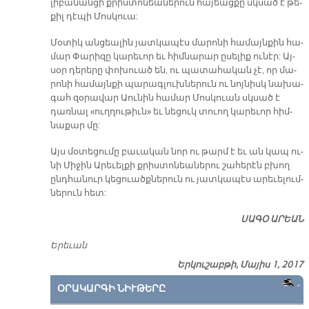
լի­բա­նան­ցի քրիս­տո­նեա­նե­րուն հա­յեաց­քը սկսած է թե­
քիլ դէ­պի Մոս­կուա:
Մօ­տիկ ան­ցեա­լին յատ­կա­պէս մա­րո­նի հա­մայն­քին հա­
մար Փա­րի­զը կա­րե­ւոր եւ հիմ­նա­րար ը­սե­լիք ու­նէր: Այ­
սօր դե­րե­րը փո­խուած են, ու պա­տա­հա­կան չէ, որ մա­
րո­նի հա­մայն­քի պա­րագ­լուխ­նե­րուն ու նոյ­նիսկ նա­խա­
գահ զօ­րա­վար Աու­նին հա­մար Մոս­կուան սկսած է
դառ­նալ «ուղ­ղու­թիւն» եւ նե­ցուկ տուող կա­րե­ւոր հիմ­
նա­քար մը:
Այս մօ­տե­ցու­մը բա­ւա­կան նոր ու թարմ է եւ ան կապ ու­
նի Մի­ջին Ա­րե­ւել­քի քրիս­տո­նեա­նե­րու շա­հե­րէն բխող
ընդ­հա­նուր կե­ցուածք­նե­րուն ու յատ­կա­պէս ա­րե­ւե­լում­
նե­րուն հետ:
ՍԱԳՕ ԱՐԵԱՆ
Ե­րե­ւան
Երկուշաբթի, Մայիս 1, 2017
ՕՐԱԿԱՐԳԻ ՆԻՒԹԵՐԸ