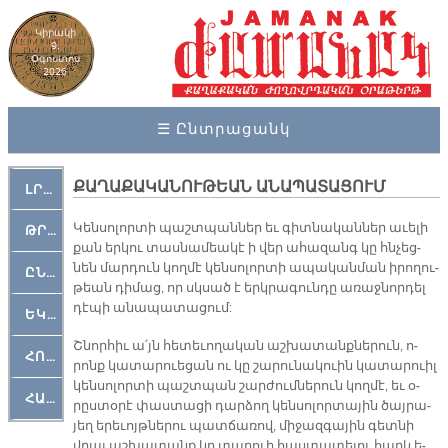
Կիրակի
9,
Օգոստոս
2026
☰ Ընտրացանկ
ՔԱՂԱՔԱԿԱՆՈՒԹԵԱՆ ԱՆԱՊԱՏԱՑՈՒՄ
ԼՐԱՀՈՍ
Կեն­սո­լոր­տի պաշտ­պան­ներ եւ գիտ­նա­կան­ներ ա­ւե­լի
ԹՐՔԱՀԱՅ ԿԵԱՆՔ
քան եր­կու տաս­նա­մեա­կէ ի վեր ա­հա­զանգ կը հնչեց­
նեն մար­դուն կող­մէ կեն­սո­լոր­տի ա­պա­կան­ման ի­րո­ղու­
ԸՆԿԵՐԱՄՇԱԿՈՒԹԱՅԻՆ
թեան դի­մաց, որ սկսած է երկ­րա­գուն­դը ա­ռաջ­նոր­դել
դէ­պի ա­նա­պա­տա­ցում:
ԵԿԵՂԵՑԱԿԱՆ
Շնոր­հիւ ա՛յն հե­տե­ւո­ղա­կան աշ­խա­տանք­նե­րուն, ո­
ՀՈԳԵՄՏԱՒՈՐ
րոնք կա­տա­րուե­ցան ու կը շա­րու­նա­կուին կա­տա­րուիլ
կեն­սո­լոր­տի պաշտ­պան շար­ժում­նե­րուն կող­մէ, եւ օ­
ՀԱՐԹԱԿ
րըս­տօ­րէ փաս­տա­ցի դար­ձող կեն­սո­լոր­տա­յին ծայ­րա­
յեղ ե­րե­ւոյթ­նե­րու պատ­ճա­ռով, մի­ջազ­գա­յին գետ­նի
վրայ աշ­խա­տանք կը տա­րուի հաս­տա­տե­լու հարկ ե­