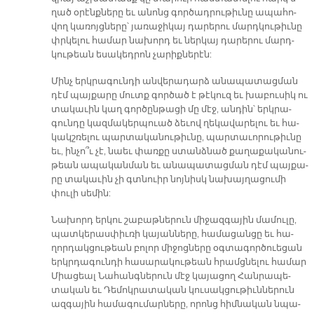
ղած օ­րէնք­նե­րը եւ ա­նոնց գոր­ծադ­րու­թիւ­նը ա­պա­հո­
վող կա­ռոյց­նե­րը՝ յա­ռա­ջի­կայ դա­րե­րու մարդ­կու­թիւ­նը
փրկե­լու հա­մար նա­խորդ եւ ներ­կայ դա­րե­րու մարդ­
կու­թեան ե­սա­կեդ­րոն չա­րիք­նե­րէն:
Մինչ երկ­րա­գուն­դի ան­վե­րա­դարձ ա­նա­պա­տաց­ման
դէմ պայ­քա­րը մուտք գոր­ծած է թէ­կուզ եւ խա­բու­սիկ ու
տա­կա­ւին կաղ գոր­ծըն­թա­ցի մը մէջ, ան­դին՝ երկ­րա­
գուն­դը կազ­մա­կեր­պուած ձե­ւով ղե­կա­վա­րե­լու եւ հա­
կակշ­ռե­լու պար­տա­կա­նու­թիւ­նը, պար­տա­ւո­րու­թիւ­նը
եւ, ին­չո՞ւ չէ, նաեւ փառ­քը ստանձ­նած քա­ղա­քա­կա­նու­
թեան ա­պա­կան­ման եւ ա­նա­պա­տաց­ման դէմ պայ­քա­
րը տա­կա­ւին չի գտնուիր նոյ­նիսկ նա­խայ­ղա­ցու­մի
փու­լի սե­մին:
Նա­խորդ եր­կու շա­բաթ­նե­րուն մի­ջազ­գա­յին մա­մու­լը,
պատ­կե­րաս­փիւ­ռի կա­յան­նե­րը, հա­մա­ցան­ցը եւ հա­
ղոր­դակ­ցու­թեան բո­լոր մի­ջոց­նե­րը օգ­տա­գոր­ծուե­ցան
երկր­դա­գուն­դի հա­սա­րա­կու­թեան հրամց­նե­լու հա­մար
Միա­ցեալ Նա­հանգ­նե­րուն մէջ կա­յա­ցող Հան­րա­պե­
տա­կան եւ Դե­մոկ­րա­տա­կան կու­սակ­ցու­թիւն­նե­րուն
ազ­գա­յին հա­մա­գու­մար­նե­րը, ո­րոնց հիմ­նա­կան նպա­