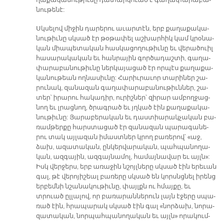
ղա­քա­կա­նու­թիւ­նը դա­տար­կուած է գա­ղա­փա­րա­բա­
նու­թե­նէ:
Սկսե­լով մի­ջին դա­րե­րու ա­ւար­տէն, երբ քա­ղա­քա­կա­
նու­թիւ­նը սկսած էր թօ­թա­փել աշ­խար­հիկ կամ կրօ­նա­
կան միա­պե­տա­կան հաս­կա­ցո­ղու­թիւ­նը եւ վե­րա­ծուիլ
հա­սա­րա­կա­կան եւ հան­րա­յին գոր­ծա­դաշ­տի, գա­ղա­
փա­րա­բա­նու­թիւ­նը ներ­կա­յա­ցած էր որ­պէս քա­ղա­քա­
կա­նու­թեան ող­նա­սիւ­նը: Հա­րիւ­րա­ւոր տա­րի­ներ շա­
րու­նակ, զա­նա­զան գա­ղա­փա­րա­բա­նու­թիւն­ներ, շա­
տեր՝ ի­րա­րու հա­կա­դիր, ու­րիշ­ներ՝ զի­րար ամ­բող­ջաց­
նող եւ լրաց­նող, ծրագ­րած եւ յղկած էին քա­ղա­քա­կա­
նու­թիւ­նը: Յա­րա­բե­րա­կան եւ դաս­տիա­րակ­չա­կան բա­
ռամ­թեր­քը հարս­տա­ցած էր զա­նա­զան պա­րա­գա­նե­
րու տակ այ­լա­զան ի­մաստ­ներ կրող բա­ռե­րով՝ «աջ,
ձախ, ա­զա­տա­կան, ըն­կեր­վա­րա­կան, պահ­պա­նո­ղա­
կան, ազ­գա­յին, ազ­գայ­նա­մոլ, հա­մայ­նա­վար եւ այլն»:
Իսկ վեր­ջերս, երբ ա­ռա­ջին նշոյլ­նե­րը սկսած էին ե­րե­ւան
գալ, թէ վե­րո­յի­շեալ բա­ռե­րը սկսած են կորսնց­նել ի­րենց
եր­բեմ­նի նշա­նա­կու­թիւ­նը, փայլքն ու հմայ­քը, եւ
տրուած ըլ­լա­լով, որ բա­ռա­րան­նե­րուն լայն է­ջե­րը սպա­
ռած էին, հրա­պա­րակ սկսած էին գալ «նոր­ձախ, նո­րա­
զա­տա­կան, նոր­պահ­պա­նո­ղա­կան եւ այլն» ո­րա­կում­