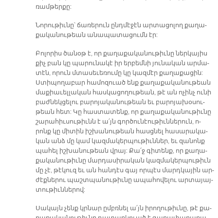
ռամ­թեր­քը:
Նո­րու­թիւ­նը՝ ճա­ռե­րուն ընդ­մէ­ջէն ար­տա­ցո­լող քա­ղա­
քա­կա­նու­թեան ա­նա­պա­տա­ցումն էր:
Բո­լո­րիս ծա­նօթ է, որ քա­ղա­քա­կա­նու­թիւ­նը ներ­կա­յիս
քիչ բան կը պա­րու­նա­կէ իր եր­բեմ­նի յու­նա­կան ար­մա­
տէն, ո­րուն մտա­սե­ւեռու­մը կը կազ­մէր քա­ղա­քա­ցին:
Ստի­պո­ղա­բար հա­մո­զուած ենք քա­ղա­քա­կա­նու­թեան
մա­քիա­ւել­լա­կան հաս­կա­ցո­ղու­թեան, թէ ան ո­չինչ ու­նի
բաժ­նեկ­ցե­լու բա­րո­յա­կա­նու­թեան եւ բա­րո­յա­խօ­սու­
թեան հետ: Կը հաս­տա­տենք, որ քա­ղա­քա­կա­նու­թիւ­նը
շա­րա­հիւ­սու­թիւնն է ա՛յն գոր­ծու­նէու­թիւն­նե­րուն, ո­
րոնք կը մի­տին իշ­խա­նու­թեան հասց­նել հա­սա­րա­կա­
կան անձ մը կամ կազ­մա­կեր­պու­թիւն­ներ, եւ զա­նոնք
պա­հել իշ­խա­նու­թեան վրայ: Քա՛ջ գի­տենք, որ քա­ղա­
քա­կա­նու­թիւ­նը մար­դա­սի­րա­կան կազ­մա­կեր­պու­թիւն
մը չէ, թէ­կուզ եւ ան հան­դէս գայ որ­պէս մարդ­կա­յին ար­
ժէք­նե­րու պաշտ­պա­նու­թիւ­նը ա­պա­հո­վե­լու ար­տա­յայ­
տու­թիւն­նե­րով:
Սա­կայն չենք կրնար ըմբռ­նել ա՛յն ի­րո­ղու­թիւ­նը, թէ քա­