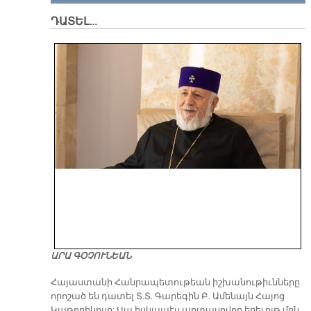
ԴԱՏԵԼ…
ԱՐԱ ԳՕՉՈՒՆԵԱՆ
​Հայաստանի Հանրապետութեան իշխանութիւնները
որոշած են դատել Տ.Տ. Գարեգին Բ. Ամենայն Հայոց
Կաթողիկոսը: Սա իսկապէս արտասովոր երեւոյթ մըն