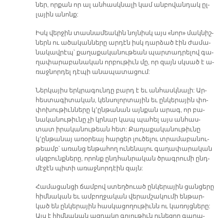
ներ, որ­քան որ ալ ան­հասկ­նա­լի կամ ան­բո­վան­դակ ըլ­
լա­յին ա­նոնք:
Իսկ վեր­ջին տաս­նա­մեա­կին նոյ­նիսկ այս «նոր» մակ­նիշ­
ներն ու ա­ծա­կան­նե­րը ար­դէն իսկ դար­ձած էին ժա­մա­
նա­կավ­րէպ՝ քա­ղա­քա­կա­նու­թեան պար­տադ­րե­լով գա­
ղա­փա­րա­բա­նա­կան որ­բու­թիւն մը, որ զայն սկսած է ա­
ռաջ­նոր­դել դէ­պի ա­նա­պա­տա­ցում:
Ներ­կա­յիս երկ­րա­գուն­դը բարդ է եւ ան­հասկ­նա­լի: Ար­
հես­տա­գի­տա­կան, կեն­սո­լոր­տա­յին եւ ըն­կե­րա­յին փո­
փո­խու­թիւն­նե­րը կ՚ըն­թա­նան այն­քան ա­րագ, որ բա­
նա­կա­նու­թիւ­նը չի կրնար կապ պա­հել այս ան­հաս­
տատ ի­րա­կա­նու­թեան հետ: Քա­ղա­քա­կա­նու­թիւ­նը
կ՚ըն­թա­նայ ա­ռօ­րեայ հար­ցեր լու­ծե­լու տրա­մա­բա­նու­
թեամբ՝ ա­ռանց են­թա­հող ու­նե­նա­լու գա­ղա­փա­րա­կան
սկզբունք­նե­րը, ո­րոնք ընդ­հան­րա­կան ծրագ­րու­մի ընդ­
մէ­ջէն պի­տի ա­ռաջ­նոր­դէին զայն:
Հա­մա­ցան­ցի ճամ­բով ստեղ­ծուած ըն­կե­րա­յին ցան­ցե­րը
հիմ­նա­կան եւ ամ­բող­ջա­կան վե­րամ­շա­կու­մի են­թար­
կած են ըն­կե­րա­յին հաս­կա­ցո­ղու­թիւնն ու կա­ռոյց­նե­րը:
Այս է հիմ­նա­կան ազ­դա­կը գո­յու­թիւն ու­նե­ցող գա­ղա­