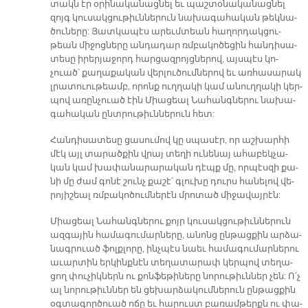
տակն էր օ­րի­նա­կա­նաց­նել եւ պաշ­տօ­նա­կա­նաց­նել
զոյգ կու­սակ­ցու­թիւն­նե­րուն նա­խա­գա­հա­կան թեկ­նա­
ծու­նե­րը: Յատ­կա­պէս ա­րեւմ­տեան հա­ղոր­դակ­ցու­
թեան մի­ջոց­նե­րը ան­դա­դար ռմբա­կո­ծե­ցին հան­դի­սա­
տե­սը ի­րեր­յա­ջորդ հար­ցազ­րոյց­նե­րով, այս­պէս կո­
չուած՝ քա­ղա­քա­կան վեր­լու­ծում­նե­րով եւ առ­հա­սա­րակ
լրա­տուու­թեամբ, ո­րոնք ուղ­ղա­կի կամ ա­նուղ­ղա­կի կեր­
պով առըն­չուած էին Միա­ցեալ Նա­հանգ­նե­րու նա­խա­
գա­հա­կան ընտ­րու­թիւն­նե­րուն հետ:
Հան­դի­սա­տե­սը ցա­սու­մով կը սպա­սէր, որ աշ­խար­հի
մէկ այլ տա­րած­քին վրայ տե­ղի ու­նե­նայ ա­հա­բեկ­չա­
կան կամ խա­փա­նա­րա­րա­կան դէպք մը, որ­պէս­զի քա­
նի մը ժամ գո­նէ շունչ քա­շէ՝ գլու­խը դուրս հա­նե­լով վե­
րո­յի­շեալ ռմբա­կո­ծում­նե­րէն մրո­տած մի­ջա­վայ­րէն:
Միա­ցեալ Նա­հանգ­նե­րու քոյր կու­սակ­ցու­թիւն­նե­րուն
ազ­գա­յին հա­մա­գու­մար­նե­րը, ա­նոնց ըն­թաց­քին ար­ձա­
նագ­րուած ֆոլք­լո­րը, ինչ­պէս նաեւ հա­մա­գու­մար­նե­րու
ա­ւար­տին եր­կինք­նէն տե­ղա­տա­րափ կեր­պով տե­ղա­
ցող փու­չիկ­ներն ու քոն­ֆե­թի­նե­րը նո­րու­թիւն­ներ չեն: Ո՛չ
ալ նո­րու­թիւն­ներ են ցե­խար­ձա­կում­նե­րուն ըն­թաց­քին
օգ­տա­գոր­ծուած ո­ճը եւ հա­րուստ բա­ռամ­թերքն ու փա­