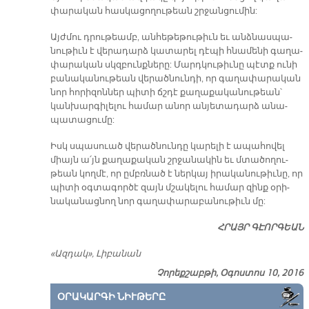
փա­րա­կան հաս­կա­ցո­ղու­թեան շրջան­ցու­մին:
Այժ­մու դրու­թեամբ, ան­հե­թե­թու­թիւն եւ անձ­նաս­պա­
նու­թիւն է վե­րա­դարձ կա­տա­րել դէ­պի հնա­մե­նի գա­ղա­
փա­րա­կան սկզբունք­նե­րը: Մարդ­կու­թիւ­նը պէտք ու­նի
բա­նա­կա­նու­թեան վե­րած­նուն­դի, որ գա­ղա­փա­րա­կան
նոր հո­րի­զոն­ներ պի­տի ճշդէ քա­ղա­քա­կա­նու­թեան՝
կան­խար­գի­լե­լու հա­մար ա­նոր ան­յե­տա­դարձ ա­նա­
պա­տա­ցու­մը:
Իսկ սպա­սուած վե­րած­նուն­դը կա­րե­լի է ա­պա­հո­վել
միայն ա՛յն քա­ղա­քա­կան շրջա­նա­կին եւ մտա­ծո­ղու­
թեան կող­մէ, որ ըմբռ­նած է ներ­կայ ի­րա­կա­նու­թիւ­նը, որ
պի­տի օգ­տա­գոր­ծէ զայն մշա­կե­լու հա­մար զինք օ­րի­
նա­կա­նաց­նող նոր գա­ղա­փա­րա­բա­նու­թիւն մը:
ՀՐԱՅՐ ԳԷՈՐ­ԳԵԱՆ
«Ազդակ», Լիբանան
Չորեքշաբթի, Օգոստոս 10, 2016
ՕՐԱԿԱՐԳԻ ՆԻՒԹԵՐԸ