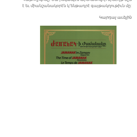
է եւ միանշանակօրէն կ՚ենթադրէ գայթակղութիւն մը:
Կարդալ աւելին
Դ