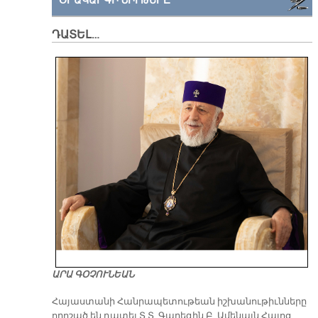
ՕՐԱԿԱՐԳԻ ՆԻՒԹԵՐԸ
ԴԱՏԵԼ…
ԱՐԱ ԳՕՉՈՒՆԵԱՆ
​Հայաստանի Հանրապետութեան իշխանութիւնները
որոշած են դատել Տ.Տ. Գարեգին Բ. Ամենայն Հայոց