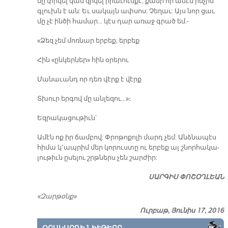
մը փրկել կամ զրկել ի­րա­ւուն­քէ, քա­նի որ ա­մէն ին­չին
գլուխն է ան: Եւ սա­կայն ափ­սոս: Չե­ղաւ: Այս նոր ցաւ
մը չէ ին­ծի հա­մար... կէս դար ա­ռաջ գրած եմ.-
«Ձեզ չեմ մոռ­նար եր­բեք, եր­բեք
Հին «ըն­կեր­ներ» հին օ­րե­րու
Մա­նա­ւանդ որ դեռ վէրք է վէրք
Տխուր եր­գով մը ան­լե­զու...»։
Եզ­րա­կա­ցու­թիւն՝
Ա­մէն ոք իր ճամ­բով: Փրո­թո­քո­լի մարդ չեմ: Անձ­նա­պէս
հի­մա կ՚ապ­րիմ մեր կո­րուս­տը ու եր­բեք ալ շնոր­հա­կա­
լու­թիւն ը­սե­լու շրթներս չեն շար­ժիր:
ՍԱՐԳԻՍ ՓՈՇՕՂԼԵԱՆ
«Զարթօնք»
Ուրբաթ, Յունիս 17, 2016