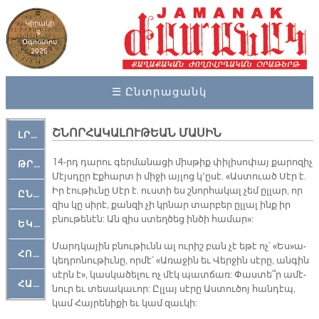
Կիրակի
9,
Օգոստոս
2026
☰ Ընտրացանկ
ՇՆՈՐՀԱԿԱԼՈՒԹԵԱՆ ՄԱՍԻՆ
ԼՐԱՀՈՍ
14-րդ դա­րու գեր­մա­նա­ցի միս­թիք փի­լի­սո­փայ քա­րո­զիչ
ԹՐՔԱՀԱՅ ԿԵԱՆՔ
Մէյս­դըր Էք­հարտ ի մի­ջի այ­լոց կ՚ը­սէ. «Աս­տուած Սէր է.
Իր էու­թիւ­նը Սէր է. ուս­տի ես շնոր­հա­կալ չեմ ըլ­լար, որ
ԸՆԿԵՐԱՄՇԱԿՈՒԹԱՅԻՆ
զիս կը սի­րէ, քան­զի չի կրնար տար­բեր ըլ­լալ ինք իր
բնու­թե­նէն: Ան զիս ստեղ­ծեց ին­ծի հա­մար»:
ԵԿԵՂԵՑԱԿԱՆ
Մարդ­կա­յին բնու­թիւնն ալ ու­րիշ բան չէ ե­թէ ոչ՝ «Ես»ա­
ՀՈԳԵՄՏԱՒՈՐ
կեդ­րո­նու­թիւ­նը, որ­մէ՝ «Ա­ռա­ջին եւ Վեր­ջին սէ­րը, ան­գին
սէրն է», կաս­կա­ծե­լու ոչ մէկ պատ­ճառ: Փաս­տե՞ր ա­մէ­
ՀԱՐԹԱԿ
նուր եւ տե­սա­կա­ւոր: Ըլ­լայ սէ­րը Աս­տու­ծոյ հան­դէպ,
կամ Հայ­րե­նի­քի եւ կամ զա­ւ­կի: