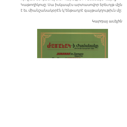
Կաթողիկոսը: Սա իսկապէս արտասովոր երեւոյթ մըն
է եւ միանշանակօրէն կ՚ենթադրէ գայթակղութիւն մը:
Կարդալ աւելին
Դ