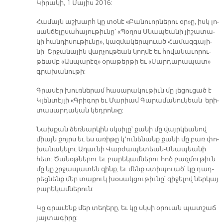
Կի­րա­կի, 1 Մա­յիս 2016:
Հա­մայն աշ­խարհ կը տօ­նէ «Բա­նուոր­նե­րու օր»ը, իսկ լո­
սան­ճե­լը­սա­հա­յու­թիւ­նը՝ «Պօ­ղոս Սնա­պեա­նի յի­շա­տա­
կի հան­դի­սու­թիւ­նը», կազ­մա­կեր­պուած Հա­մազ­գա­յի­
նի Շրջա­նա­յին վար­չու­թեան կող­մէ եւ հո­վա­նա­ւո­րու­
թեամբ «Աս­պա­րէզ» օ­րա­թեր­թի եւ «Սար­դա­րա­պատ»
գրա­խա­նու­թի:
Գրա­սէր խուռ­նե­րամ հա­սա­րա­կու­թիւն մը լե­ցու­ցած է
Կլեն­տէյ­լի «Գրի­գոր եւ Մա­րիամ Գա­րա­մա­նու­կեան ե­րի­
տա­սար­դա­կան կեդ­րոն»ը:
Նախ­քան ձեռ­նար­կին սկսի­լը՝ քա­նի մը վայր­կեա­նով
միայն քոյրս եւ ես ա­ռի­թը կ՚ու­նե­նանք քա­նի մը բառ փո­
խա­նա­կե­լու Ա­ղաւ­նի Վար­ժա­պե­տեան-Սնա­պեա­նի
հետ: Ծա­նօթ­նե­րու եւ բա­րե­կամ­նե­րու հոծ բազ­մու­թիւն
մը կը շրջա­պա­տեն զինք, եւ մենք ստի­պուած՝ կը դադ­
րեց­նենք մեր տա­քուկ խօ­սակ­ցու­թիւ­նը՝ զի­ջե­լով ներ­կայ
բա­րե­կամ­նե­րուն:
Կը գրա­ւենք մեր տե­ղե­րը, եւ կը սկսի օ­րուան պատ­շաճ
յայ­տա­գի­րը: