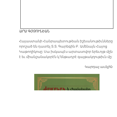
ԱՐԱ ԳՕՉՈՒՆԵԱՆ
​Հայաստանի Հանրապետութեան իշխանութիւնները
որոշած են դատել Տ.Տ. Գարեգին Բ. Ամենայն Հայոց
Կաթողիկոսը: Սա իսկապէս արտասովոր երեւոյթ մըն
է եւ միանշանակօրէն կ՚ենթադրէ գայթակղութիւն մը:
Կարդալ աւելին
Դ