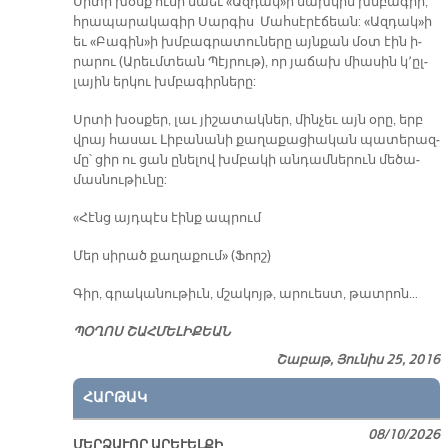
Սրտի խօսք ու­նի նաեւ «Ազ­դակ»ի նախ­կին խմբա­գիր,
հրա­պա­րա­կա­գիր Սար­գիս Մահ­սէ­րէ­ճեան: «Ազ­դակ»ի
եւ «Բա­գին»ի խմբագ­րա­տու­նե­րը այն­քան մօտ էին ի­
րա­րու (Ա­րեւմ­տեան Պէյ­րութ), որ յա­ճախ միա­սին կ՚ըլ­
լա­յին եր­կու խմբա­գիր­նե­րը:
Սրտի խօս­քեր, լաւ յի­շա­տակ­ներ, մին­չեւ այն օ­րը, երբ
վրայ հա­սաւ Լի­բա­նա­նի քա­ղա­քա­ցիա­կան պա­տե­րազ­
մը՝ ցիր ու ցան ը­նե­լով խմբա­կի ան­դամ­նե­րուն մե­ծա­
մաս­նու­թիւ­նը:
«Հէնց այդ­պէս էինք ապ­րում
Մեր սի­րած քա­ղա­քում» (Ֆորշ)
Գիր, գրա­կա­նու­թիւն, մշա­կոյթ, ա­րուեստ, թատ­րո­ն…
ՊՕՂՈՍ ՇԱՀՄԵԼԻՔԵԱՆ
Շաբաթ, Յունիս 25, 2016
ՀԱՐԹԱԿ
08/10/2026
ՄԵՐՁԱՒՈՐ ԱՐԵՒԵԼՔԻ