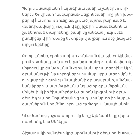
Պօ­ղոս Սնա­պեա­նի հա­յա­գի­տա­կա­նի ա­շա­կեր­տու­հի­
նե­րէն Ծո­վի­նար Ղա­զա­րեան-Մել­քո­նեա­նի ող­ջոյ­նի խօս­
քե­րով հան­դի­սու­թիւ­նը բա­ցուած յայ­տա­րա­րուած է:
Հան­դի­սա­վա­րը յու­զու­մով կը յի­շէ իր՝ Սնա­պեա­նին ա­
շա­կեր­տած տա­րի­նե­րը, քա­նի մը ան­գամ յու­զու­մէն
ընդ­մի­ջե­լով իր խօս­քը եւ սրբե­լով աչ­քե­րուն մէջ լճա­ցած
ար­ցունք­նե­րը:
Բո­լոր ա­նոնք, ո­րոնք ա­ռի­թը չու­նե­ցան վա­յե­լե­լու Այն­ճա­
րի մէջ, «Սնա­պեան տուն-թան­գա­րան»ը», տե­սե­րի­զի մը
մի­ջո­ցով կը ծա­նօ­թա­նան «գրա­կան սրբա­տե­ղիին»: Ա­յո՛,
գրա­կա­նու­թիւ­նը սի­րող­նե­րու հա­մար սրբա­տե­ղի մըն է,
ուր կա­րե­լի է գտնել Սնա­պեա­նի գրա­դա­րա­նը, անձ­նա­
կան ի­րե­րը՝ պատ­մու­թեան ան­ցած իր գրա­մե­քե­նան,
մին­չեւ իսկ իր ծխա­մոր­ճը: Նաեւ հոն կը գտնուի գրա­
գէտ Ե­դուարդ Պո­յա­ճեա­նի գրա­դա­րա­նը, որ իր հա­րա­
զատ­նե­րուն կող­մէ նուի­րուած էր Պօ­ղոս Սնա­պեա­նին:
Կէս ժամ­նոց շրջապ­տոյ­տէ մը ետք Այն­ճա­րէն կը վե­րա­
դառ­նանք Լոս Ան­ճե­լըս:
Յի­շա­տա­կի հան­դէ­սը կը շա­րու­նա­կուի գե­ղա­րուես­տա­