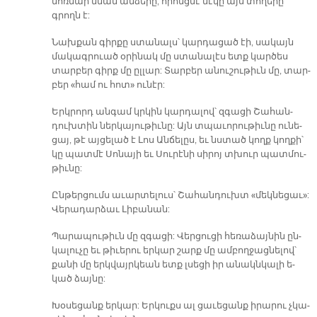
մոռ­նար նման ան­ձե­րը, ո­րոնց­մէ մէ­կը այս տո­ղե­րը
գրողն է:
Նախ­քան գիր­քը ստա­նալս՝ կար­դա­ցած էի, սա­կայն
մա­կագ­րուած օ­րի­նակ մը ստա­նա­լէս ետք կար­ծես
տար­բեր գիրք մը ըլ­լար: Տար­բեր ա­նու­շու­թիւն մը, տար­
բեր «համ ու հոտ» ու­նէր:
Երկ­րորդ ան­գամ կրկին կար­դա­լով՝ զգա­ցի Շա­հան­
դուխ­տին ներ­կա­յու­թիւ­նը: Այն տպա­ւո­րու­թիւ­նը ու­նե­
ցայ, թէ այ­ցե­լած է Լոս Ան­ճե­լըս, եւ նստած կողք կող­քի՝
կը պատ­մէ Սո­նա­յի եւ Սու­րէ­նի սի­րոյ տխուր պատ­մու­
թիւ­նը:
Ըն­թեր­ցումս ա­ւար­տե­լուս՝ Շա­հան­դուխտ «մեկ­նե­ցաւ»:
Վե­րա­դար­ձաւ Լի­բա­նան:
Պա­րա­պու­թիւն մը զգա­ցի: Վեր­ցու­ցի հե­ռա­ձայ­նին ըն­
կա­լու­չը եւ թի­ւե­րու եր­կար շարք մը ամ­բող­ջաց­նե­լով՝
քա­նի մը երկ­վայր­կեան ետք լսե­ցի իր ա­նակն­կա­լի ե­
կած ձայ­նը:
Խօ­սե­ցանք եր­կար: Եր­կուքս ալ ցա­ւե­ցանք ի­րա­րու չկա­