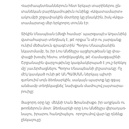
Վար­ժա­պե­տեան­նե­րուն հետ եր­կար տա­րի­նե­րու ըն­
տա­նե­կան բա­րե­կա­մու­թիւն ու­նինք: «Ա­զա­տա­մարտ»
ա­կում­բի շրջա­փա­կին մօ­տե­րը կը բնա­կէին, իսկ «Ա­զա­
տա­մարտ»ը մեր երկ­րորդ տունն էր:
Տի­կին Սնա­պեան (մե­զի հա­մար՝ պար­զա­պէս Ա­ղաւ­նին)
վստա­հա­բար տե­ղեակ է, թէ որ­քա՜ն սէր ու յար­գանք
ու­նիմ մե­ծա­նուն գրա­գէ­տին՝ Պօ­ղոս Սնա­պեա­նին
նկատ­մամբ, եւ իր Լոս Ան­ճե­լըս այ­ցե­լու­թեան կը փա­
փա­քի խօ­սիլ հետս, տե­ղե­կաց­նել, թէ Հա­մազ­գա­յի­նի
Շրջա­նա­յին վար­չու­թիւ­նը կազ­մա­կեր­պած է յուշ-ե­րե­կոյ
մը՝ յա­ւեր­ժաց­նե­լու Պօ­ղոս Սնա­պեա­նի յի­շա­տա­կը: Ոչ
մէկ կաս­կած ու­նի թէ ԱՆ­ՊԱՅ­ՄԱՆ ներ­կայ պի­տի
գտնուիմ սոյն ձեռ­նար­կին, սա­կայն պարտք կը զգայ
ան­ձամբ տե­ղե­կաց­նել՝ նախ­քան մա­մու­լով յայ­տա­րա­
րուի­լը:
Յա­ջորդ օ­րը կը մեկ­նի Սան Ֆրան­սիս­քօ, իր աղջ­կան ու
թոռ­նե­րուն մօտ: Ձեռ­նար­կի օ­րը Լոս Ան­ճե­լըս վե­րա­դառ­
նա­լու, ի­րա­րու հան­դի­պե­լու ո­րո­շու­մով վար կը դնենք
ըն­կա­լու­չը: