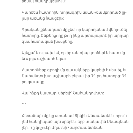
րե­նալ հան­դի­պել­նուս:
Կար­ծես հա­տո­րին խո­րագ­րին նման «ճամ­բոր­դած ըլ­
լար ա­ռանց հաս­ցէի»:
Գրա­կան քննա­դատ մը չեմ, որ կա­րո­ղա­նամ վեր­լու­ծել
հա­տո­րը: Ըն­թեր­ցո­ղը թող ինք ար­տա­յայ­տէ իր ար­դար
գնա­հա­տա­կան խօս­քե­րը:
Այն­քա՜ն ու­րախ եմ, որ իր ան­տիպ գոր­ծե­րէն հատ մը
եւս լոյս աշ­խարհ ե­կաւ:
Հա­տոր­նե­րը գրո­ղի մը զա­ւակ­նե­րը կա­րե­լի է սե­պել, եւ
Շա­հան­դուխտ աշ­խարհ բե­րաւ իր 34-րդ հա­տո­րը: 34-
րդ զա­ւա­կը:
Վա՛րձքդ կա­տար, սի­րե­լի՛ Շա­հան­դուխտ:
***
Հե­ռա­ձայն մը կը ստա­նամ Տի­կին Սնա­պեա­նէն, ո­րուն
չեմ հան­դի­պած այն օ­րե­րէն, երբ տա­կա­ւին Սնա­պեան
չէր: Կը կո­չուէր Ա­ղաւ­նի Վար­ժա­պե­տեան: