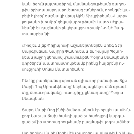
կան լե­ցուն յայ­տա­գի­րով, մաս­նակ­ցու­թեամբ գա­ղու­
թիս ե­րի­տա­սարդ ա­րուես­տա­գէտ­նե­րուն, ո­րոնց­մէ կա­
րե­լի է յի­շել՝ դաշ­նա­կի վրայ Ա­լէն Տիշկ­րի­քեան, «Լարք»
ջու­թա­կի խում­բը՝ ղե­կա­վա­րու­թեամբ Լա­տօ Սէյ­րա­
նեա­նի եւ դաշ­նա­կի ըն­կե­րակ­ցու­թեամբ Նու­նէ Պաղ­
տա­սա­րեա­նի:
«Ռոզ եւ Ա­լեք Փի­լի­պոս»ի ա­շա­կերտ­նե­րէն Ա­րեգ Տէր
Սար­գի­սեան, Նա­յի­րի Փա­նո­սեան եւ Դա­լար Պզտի­
կեան յա­ջող կեր­պով կ՚աս­մուն­քեն Պօ­ղոս Սնա­պեա­նի
գոր­ծե­րէն՝ պատ­րաս­տու­թեամբ ի­րենց հա­յե­րէ­նի ու­
սուց­չու­հի Սո­նա Մա­տա­րեա­նի:
Բեմ կը բարձ­րա­նայ օ­րուան գլխա­ւոր բա­նա­խօս Տքթ.
Մա­րի Ռոզ Ա­բու­սէ­ֆեա­նը՝ ներ­կա­յաց­նե­լու մեծ գրա­գէ­
տը, մտա­ւո­րա­կա­նը, ու­սու­ցի­չը, քննա­դա­տը՝ Պօ­ղոս
Սնա­պեան:
Ցարդ Մա­րի Ռոզ ին­ծի ծա­նօթ ա­նուն էր որ­պէս աս­մուն­
քող: Նաեւ յա­ճախ հան­դի­պած եւ հա­ճոյ­քով կար­դա­
ցած եմ իր ստո­րագ­րու­թեամբ բազ­մա­թիւ յօ­դուած­ներ:
Այդ ե­րե­կոյ Մա­րի Ռո­զի մէկ տար­բեր յատ­կու­թիւ­նը նկա­