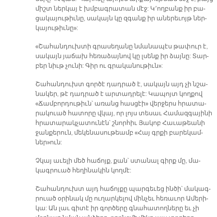
միշտ ներ­կայ է խմբագ­րա­տան մէջ: Կ՚ող­բանք իր բա­
ցա­կա­յու­թիւ­նը, սա­կայն կը զգանք իր ա­նե­րե­ւոյթ ներ­
կա­յու­թիւ­նը»:
«Շա­հան­դուխ­տի գրա­սե­ղա­նը նմա­նա­պէս թա­փուր է,
սա­կայն յա­ճախ հե­ռա­ձայ­նով կը լսենք իր ձայ­նը: Տար­
բեր նիւթ չու­նի: Գիր ու գրա­կա­նու­թիւն»:
Շա­հան­դուխտ գոր­ծէ դադ­րած է, սա­կայն այդ չի նշա­
նա­կեր, թէ դադ­րած է ար­տադ­րե­լէ: Կա­պոյտ կող­քով
«Ճամ­բոր­դու­թիւն՝ ա­ռանց հաս­ցէի» վեր­ջերս հրա­տա­
րա­կուած հա­տո­րը վկայ, որ լոյս տե­սաւ Հա­մազ­գա­յի­նի
հրա­տա­րակ­չա­տու­նէն՝ շնոր­հիւ Յա­կոբ Հա­ւա­թեա­նի
ջան­քե­րուն, մե­կե­նա­սու­թեամբ «Հայ գրքի բա­րե­կամ­
ներ»ուն:
Չկայ ա­ւե­լի մեծ հա­ճոյք, քան՝ ստա­նալ գիրք մը, մա­
կագ­րուած հե­ղի­նա­կին կող­մէ:
Շա­հան­դուխտ այդ հա­ճոյ­քը պար­գե­ւեց ին­ծի՝ մա­կագ­
րուած օ­րի­նակ մը ու­ղար­կե­լով մին­չեւ հե­ռա­ւոր Ա­մե­րի­
կա: Ան լաւ գի­տէ իր գոր­ծե­րը գնա­հա­տող­նե­րը եւ չի