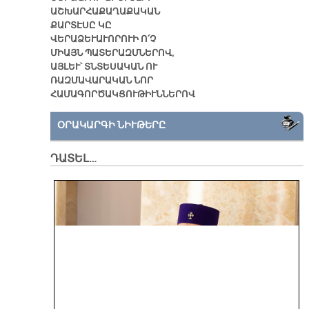
ԱՇԽԱՐՀԱՔԱՂԱՔԱԿԱՆ
ՔԱՐՏԷՍԸ ԿԸ
ՎԵՐԱՁԵՒԱՒՈՐՈՒԻ Ո՛Չ
ՄԻԱՅՆ ՊԱՏԵՐԱԶՄՆԵՐՈՎ,
ԱՅԼԵՒ՝ ՏՆՏԵՍԱԿԱՆ ՈՒ
ՌԱԶՄԱՎԱՐԱԿԱՆ ՆՈՐ
ՀԱՄԱԳՈՐԾԱԿՑՈՒԹԻՒՆՆԵՐՈՎ
ՕՐԱԿԱՐԳԻ ՆԻՒԹԵՐԸ
ԴԱՏԵԼ…