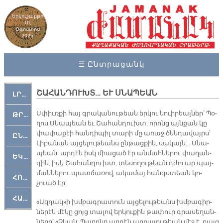
Երկուշաբթի
10,
Օգոստոս
2026
☰ Ընտրացանկ
ՇԱՀԱՆԴՈՒԽՏ… ԵՒ ՍՆԱՊԵԱՆ
ԼՐԱՀՈՍ
Սփիւռ­քի հայ գրա­կա­նու­թեան եր­կու նուի­րեալ­ներ՝ Պօ­
ԹՐՔԱՀԱՅ ԿԵԱՆՔ
ղոս Սնա­պեան եւ Շա­հան­դուխտ, ո­րոնց այն­քան կը
փա­փա­քէի հան­դի­պիլ տա­րի մը ա­ռաջ ծննդա­վայրս՝
ԸՆԿԵՐԱՄՇԱԿՈՒԹԱՅԻՆ
Լի­բա­նան այ­ցե­լու­թեանս ըն­թաց­քին, սա­կայն… Սնա­
պեան, ար­դէն իսկ միա­ցած էր ան­մահ­նե­րու փա­ղան­
ԵԿԵՂԵՑԱԿԱՆ
գին, իսկ Շա­հան­դուխտ, տե­սո­ղու­թեան դժուար պայ­
ման­նե­րու պատ­ճա­ռով, ա­կա­մայ հանգս­տեան կո­
ՀՈԳԵՄՏԱՒՈՐ
չուած էր:
ՀԱՐԹԱԿ
«Ազ­դակ»ի խմբագ­րա­տուն այ­ցե­լու­թեանս խմբա­գիր­
նե­րէն մէ­կը ցոյց տա­լով եր­կու­քին թա­փուր գրա­սե­ղան­
նե­րը՝ «Չկան: Պա­րո­նը ար­դէն ար­քա­յու­թեան մէջ է, բայց