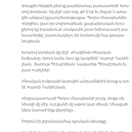
Ա­ռա­ջին հեր­թին բեմ կը բարձ­րա­նայ բա­նաս­տեղծ՝ Խոս­
րով Ա­սո­յեան: Կը յի­շէ այն օ­րը, թէ ե՛րբ եւ ինչ­պէ՛ս ա­ռա­
ջին ան­գամ ըլ­լա­լով ծա­նօ­թա­ցաւ Պօ­ղոս Սնա­պեա­նին:
Վեր­ջինս, ըստ իր սո­վո­րու­թեան, քա­ջա­լե­րա­կան խօս­
քե­րով կը խրա­խու­սէ տա­կա­ւին շատ ե­րի­տա­սարդ բա­
նաս­տեղ­ծը՝ շա­րու­նա­կե­լու իր նուի­րու­մը հայ գրա­կա­
նու­թեան:
Խոս­րով Ա­սո­յեան կը յի­շէ «Բա­գին»ի «Գրա­կան
խմբակ»ը, ո­րուն նաեւ մաս կը կազ­մէին՝ Վար­դի Դա­նիէ­
լեան, Յա­րութ Պէր­պէ­րեան, Նա­զա­րէթ Պէր­պէ­րեան եւ
շատ ու­րիշ­ներ:
«Գրա­կան խմբակ»ի նախ­կին ան­դամ­նե­րէն խօսք կ՚առ­
նէ Վար­դի Դա­նիէ­լեան:
«Շրջա­պա­տուած Պօ­ղոս Սնա­պեա­նի շուրջ, փոքր սե­
նեա­կի մը մէջ, ուր քա­նի մը ա­թոռ կար միայն: Մնա­ցած­
ներս նստած ենք գե­տի­նը»…
­Բե­ղուն էր լի­բա­նա­նա­հայ գրա­կան կեան­քը: