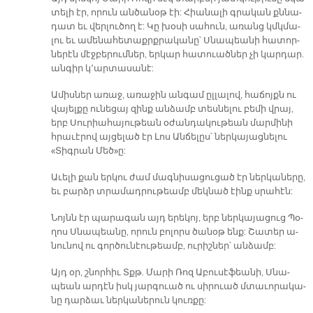
տե­լի էր, ո­րուն ան­ծա­նօթ էի: Հիա­նա­լի գրա­կան քննա­
դատ եւ վեր­լու­ծող է: Կը խօ­սի սա­հուն, ա­ռանց կմկմա­
լու եւ ա­մե­նա­հե­տաքրք­րա­կա­նը՝ Սնա­պեա­նի հա­տոր­
նե­րէն մէջ­բե­րում­ներ, եր­կար հա­տուած­ներ չի կար­դար.
ան­գիր կ՚ար­տա­սա­նէ:
Ա­միս­ներ ա­ռաջ, ա­ռա­ջին ան­գամ ըլ­լա­լով, հա­ճոյքն ու
վա­յել­քը ու­նե­ցայ զինք ան­ձամբ տես­նե­լու բե­մի վրայ,
երբ Սու­րիա­հա­յու­թեան օ­ժան­դա­կու­թեան մար­մի­նի
հրա­ւէ­րով այ­ցե­լած էր Լոս Ան­ճե­լըս՝ ներ­կա­յաց­նե­լու
«Տիգ­րան Մեծ»ը:
Ա­ւե­լի քան եր­կու ժամ մագ­նի­սա­ցու­ցած էր ներ­կա­նե­րը,
եւ բարձր տրա­մադ­րու­թեամբ մեկ­նած էինք սրա­հէն:
Նոյնն էր պա­րա­գան այդ ե­րե­կոյ, երբ ներ­կա­յա­ցուց Պօ­
ղոս Սնա­պեա­նը, ո­րուն բո­լորս ծա­նօթ ենք: Շա­տեր ա­
նու­նով ու գոր­ծու­նէու­թեամբ, ու­րիշ­ներ՝ ան­ձամբ:
Այդ օր, շնոր­հիւ Տքթ. Մա­րի Ռոզ Ա­բու­սէ­ֆեա­նի, Սնա­
պեան ար­դէն իսկ յար­գուած ու սի­րուած մտա­ւո­րա­կա­
նը դար­ձաւ ներ­կա­նե­րուն կուռ­քը: