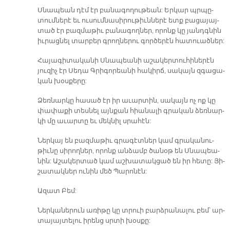
Սնա­պեան դէմ էր բա­նա­գո­ղու­թեան: Եր­կար պրպը-
տում­նե­րէ եւ ու­սում­նա­սի­րու­թիւն­նե­րէ ետք բա­ցա­յայ­
տած էր բազ­մա­թիւ բա­նա­գող­ներ, ո­րոնք կը յանդգ­նին
իւ­րաց­նել տար­բեր գրող­նե­րու գոր­ծե­րէն հա­տուած­ներ:
Հա­յա­գի­տա­կա­նի Սնա­պեա­նի ա­շա­կեր­տու­հի­նե­րէն
յու­զիչ էր Սե­դա Գրի­գո­րեա­նի հա­կիրճ, սա­կայն զգա­ցա­
կան խօս­քե­րը:
Ձեռ­նար­կը հա­սած էր իր ա­ւար­տին, սա­կայն ոչ ոք կը
փա­փա­քի տես­նել այն­քան հիա­նա­լի գրա­կան ձեռ­նար­
կի մը ա­ւար­տը եւ մեկ­նիլ սրա­հէն:
Ներ­կայ են բազ­մա­թիւ գրա­գէտ­ներ կամ գրա­կա­նու­
թիւ­նը սի­րող­ներ, ո­րոնք ան­ձամբ ծա­նօթ են Սնա­պեա­
նին: Ա­շա­կեր­տած կամ աշ­խա­տակ­ցած են իր հե­տը: Յի­
շա­տակ­ներ ու­նին մեծ Պա­րո­նէն:
Ա­զատ Բեմ:
Ներ­կա­նե­րուն ա­ռի­թը կը տրուի բարձ­րա­նա­լու բեմ՝ ար­
տա­յայ­տե­լու ի­րենց սրտի խօս­քը: