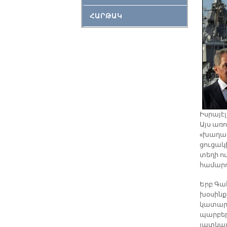
ՀԱՐԹԱԿ
Իսրայէլ
Այս առ
«խաղացո
ցուցակի
տեղի ու
համարու
Երբ Գա
խօսինք
կատարո
պարբեր
յատկապ