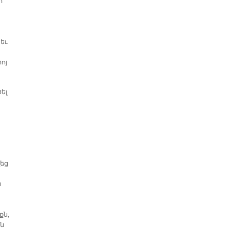
ի
 եւ
ոյ
ել
վեց
ն
քն,
ան