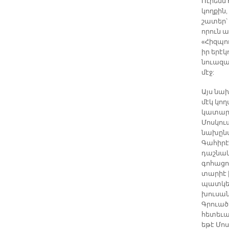
Ուրեմն
կողքին,
շատեր՝ 
որուն 
«Հիզպու
իր երէկ
նուազա
մէջ:
Այս նա
մէկ կող
կատարա
Մոսկու
նախընտր
Գահիրէն
դաշնակ
գոհացո
տարիէ 
պատկեր
խուսան
Գրուած
հետեւա
եթէ Մոս