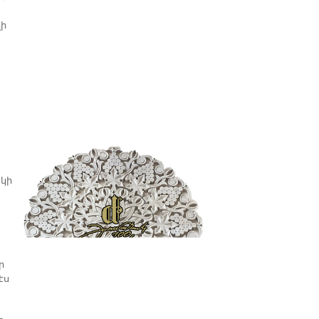
ղի
ակի
ր
էս