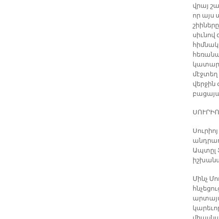
վրայ շ
որ այս
շիիները
սիւնով 
հիմնակ
հեռանա
կատարո
մէջտեղ
վերջին 
բացայա
ՍՈՒՐԻՈ
Սուրիո
անդրադ
Ապտըլ 
իշխանա
Մինչ Մ
հնչեցու
արտայա
կարեւոր
միասնա