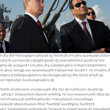
ի մէջ մեծ հետաքրքրութեամբ կը հետեւին Սուրիոյ զարգացումներո
ումով եւ յատկապէս վերջին քանի մը շաբաթներուն կարեւոր նոր
ղ» մը աւելցած է Սուրիոյ մէջ ազդեցութիւն ունեցող երկիրներու
ն վրայ: Խօսքը այս պարագային Եգիպտոսի մասին է, որ Սուրիոյ մ
նեցող գործընթացներուն մասնակցութիւնը Թել Աւիւի կողմէ կը
ի ողջունելի մասնակցութիւն մը:
հիրէի սուրիական տագնապին մէջ դեր մը ունենալու մասին կը
, պէտք է անպայման նկատի առնենք, որ այս «սպասուած» դերը կը
ւի Մոսկուայի «օրհնութեամբ»: Իսրայէլեան «Հաարէթց»
ականի վերլուծաբան Ցեւի Պարիիլի կարծիքով, Գահիրէի
էս Դամասկոսի արեւելեան Ղութայի եւ Հոմսի կարգ մը շրջաններ