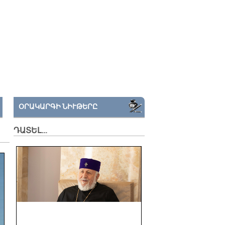
ՕՐԱԿԱՐԳԻ ՆԻՒԹԵՐԸ
ԴԱՏԵԼ…