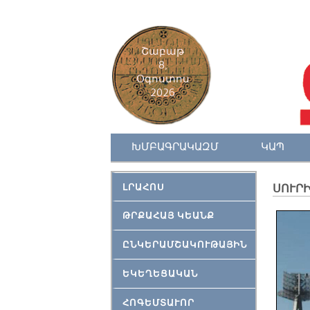
Շաբաթ
8,
Օգոստոս
2026
ԽՄԲԱԳՐԱԿԱԶՄ
ԿԱՊ
ԼՐԱՀՈՍ
ՍՈՒՐԻ
ԹՐՔԱՀԱՅ ԿԵԱՆՔ
ԸՆԿԵՐԱՄՇԱԿՈՒԹԱՅԻՆ
ԵԿԵՂԵՑԱԿԱՆ
ՀՈԳԵՄՏԱՒՈՐ