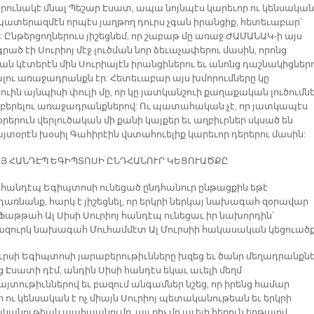
արունակէ մնալ Պեշար Էսատ, ապա նոյնպէս կարեւոր ու կենսական 
 պատերազմէն որպէս յաղթող դուրս չգան իրանցիք, հետեւաբար՝
: Ընթերցողներուս յիշեցնեմ, որ շաբաթ մը առաջ ԺԱՄԱՆԱԿ-ի այս
գրած էի Սուրիոյ մէջ լուծման նոր ձեւաչափերու մասին, որոնց
ան կէտերէն մին Սուրիայէն իրանցիներու եւ անոնց դաշնակիցներ
լու առաջադրանքն էր: Հետեւաբար այս խմորումները կը
ւին այնպիսի փուլի մը, որ կը յատկանշուի քաղաքական լուծումն
 բերելու առաջադրանքներով: Ու պատահական չէ, որ յատկապէս
օրերուն վերլուծական մի քանի կայքեր եւ աղբիւրներ սկսած են
յտօրէն խօսիլ Գահիրէին վստահուելիք կարեւոր դերերու մասին:
Յ ՀԱՆԴԷՊ ԵԳԻՊՏՈՍԻ ԸՆԴՀԱՆՈՒՐ ԿԵՑՈՒԱԾՔԸ
յ հանդէպ Եգիպտոսի ունեցած ընդհանուր ընթացքին եթէ
առնանք, հարկ է յիշեցնել, որ երկրի ներկայ նախագահ զօրավար
Ֆաթթահ Ալ Սիսի Սուրիոյ հանդէպ ունեցաւ իր նախորդին՝
զուրկ նախագահ Մուհամմէտ Ալ Մուրսիի հակասական կեցուածք
ուրսի Եգիպտոսի յարաբերութիւնները խզեց եւ ծանր մեղադրանքն
ց Էսատի դէմ, անդին Սիսի հանդէս եկաւ աւելի մեղմ
յտութիւններով եւ բազում անգամներ նշեց, որ իրենց համար
 ու կենսական է ոչ միայն Սուրիոյ պետականութեան եւ երկրի
կանութեան պահպանումը, այլ քիչ մը աւելի հեռուն երթալով