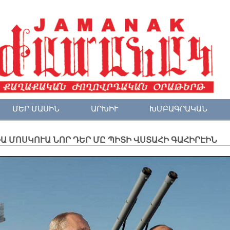
ՄԵՐ ՄԱՍԻՆ
ԱՐԽԻՒ
ԽՄԲԱԳՐԱԿԱՆ
Ա ՄՈՍԿՈՒԱ ՆՈՐ ԴԵՐ ՄԸ ՊԻՏԻ ՎՍՏԱՀԻ ԳԱՀԻՐԷԻՆ