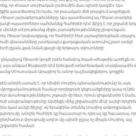
եց, որ «Էսատ սուրիական լուծումին մաս պիտի կազմէ»: Այս
ծքին պատճառով էր նաեւ, որ բաւական մեծ սրացում ապրեցան
-Ռիատ յարաբերութիւնները։ Այս պատճառով ալ Ռիատ տարբեր
ակի «պատիժներ» սահմանեց Գահիրէի դէմ: Ճիշդ է, որ շրջանի երկ
ր սիւննի տէրութեանց միջեւ յարաբերութիւնները չխզուեցան,
տեւ Ռիատ նախազգաց, որ Գահիրէի հետ յարաբերութեան սրացու
ումի վնասանները յատկապէս քաղաքական առումով շատ աւելի
տի ըլլան, քան նման քայլի մը երթալու օգուտները:
 ընկալելով Ռիատի կողմէ իրեն հանդէպ եղած «ժեսթ»ին արժէքն ու
, այս անգամ Քաթարի դէմ երեւցած «տնտեսական տագնապ»ին մ
րաւեց Սէուտական Արաբիոյ եւ անոր դաշնակիցներու կողքին:
որէն անդին յստակ է, որ Սիսիի Սուրիոյ պետականութիւնը եւ այդ
ամբողջականութեան համար որդեգրած կեցուածքները կապ ունին
ւր մտահոգութիւններու շղթայի մը հետ, որուն կիզակէտին է նաեւ
սի անվտանգութիւնը: Այսինքն մինչ շրջանային մէկէ աւելի երկիր
են» կամ աւելի ճիշդը՝ «կ՚երազէին» տեսնել Սուրիոյ ամբողջական
անդումը, անդին Գահիրէ կը հաւատար ու դեռ ալ կը հաւատայ, որ
 ընդհանուր փլուզումը աղէտ մը պիտի ըլլայ ոչ միայն Սուրիոյ, այլ
 շրջանին համար: