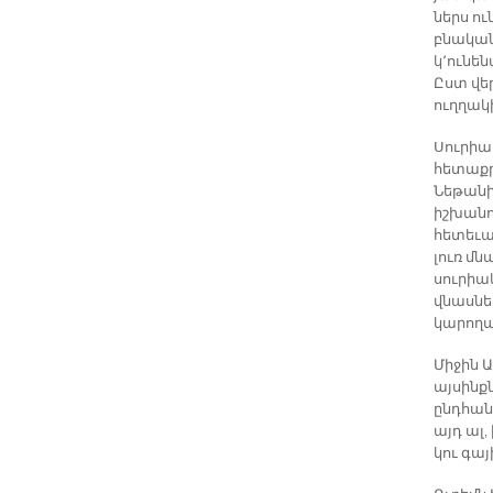
ներս ո
բնական
կ՚ունե
Ըստ վե
ուղղակ
Սուրիա
հետաքր
Նեթանի
իշխանո
հետեւան
լուռ մ
սուրիա
վնասնե
կարողա
Միջին Ա
այսինք
ընդհանո
այդ ալ
կու գայ