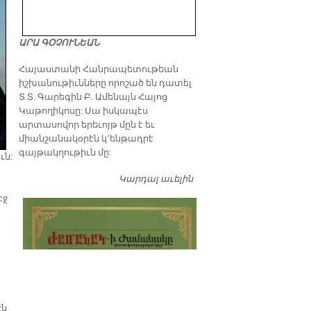
ԱՐԱ ԳՕՉՈՒՆԵԱՆ
​Հայաստանի Հանրապետութեան
իշխանութիւնները որոշած են դատել
Տ.Տ. Գարեգին Բ. Ամենայն Հայոց
Կաթողիկոսը: Սա իսկապէս
արտասովոր երեւոյթ մըն է եւ
միանշանակօրէն կ՚ենթադրէ
գայթակղութիւն մը:
ւն:
Կարդալ աւելին
Դատել…
էջ
էն