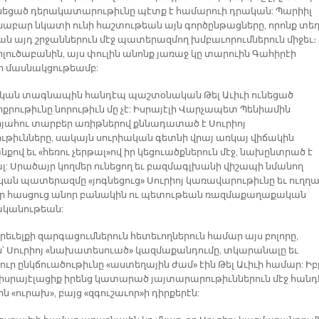
ւնեցած դերակատարութիւնը պէտք է համարուի դրական: Պարիիլ
աբար նկատի ունի հաշտութեան այն գործընթացները, որոնք տե
նան այդ շրջաններուն մէջ պատերազմող խմբաւորումներուն միջեւ։
րլուծաբանին, այս փուլին անոնք յառաջ կը տարուին Գահիրէի
ի մասնակցութեամբ:
կան տագնապին հանդէպ պաշտօնական Թել Աւիւի ունեցած
քրութիւնը նորութիւն մը չէ: Իսրայէլի Վարչապետ Պենիամին
յահու տարբեր առիթներով քննադատած է Սուրիոյ
ւթիւնները, սակայն սուրիական գետնի վրայ առկայ վիճակին
քով եւ «հեռու չերթալ»ով իր կեցուածքներուն մէջ, նախընտրած է
նալ: Սրածայր կողմեր ունեցող եւ բազմագլխանի վիշապի նմանող
կան պատերազմը «յոգնեցուց» Սուրիոյ կառավարութիւնը եւ ուղղ
ր հասցուց անոր բանակին ու պետութեան ռազմաքաղաքական
կանութեան:
րեւելքի զարգացումներուն հետեւողներուն համար այս բոլորը,
ն՝ Սուրիոյ «նախատեսուած» կազմաքանդումը, տկարանալը եւ
ւր ընկճուածութիւնը «աստեղային ժամ» էին Թել Աւիւի համար: Իբ
, իսրայէլացիք իրենց կատարած յայտարարութիւններուն մէջ հանդ
ին «ուրախ», բայց «զգուշաւոր»ի դիրքերէն: