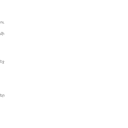
ու
մի
էջ
ներ