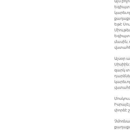
Այս բոլ
Եգիպտո
կարեւո
քաղաքա
Եթէ Սո
Միութե
Եգիպտո
մասին,
վստահե
Այսօր ա
Սիսիին:
զարկ տ
դարձնե
կարեւո
վստահել
Մոսկու
Իսրայէլ
փորձէ 
Չմոռնա
քաղաքա