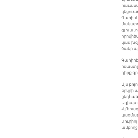
հաւաստ
կեցուա
Գահիրէ
մակարդ
գլխաւո
որովհե
կամ խզ
ծանր պի
Գահիրէ
իմաստը
դիրք գ
Այս բոլ
երկրի 
ընդհանո
Եգիպտո
«կ՚երազ
կազմաք
Սուրիոյ
ամբողջ