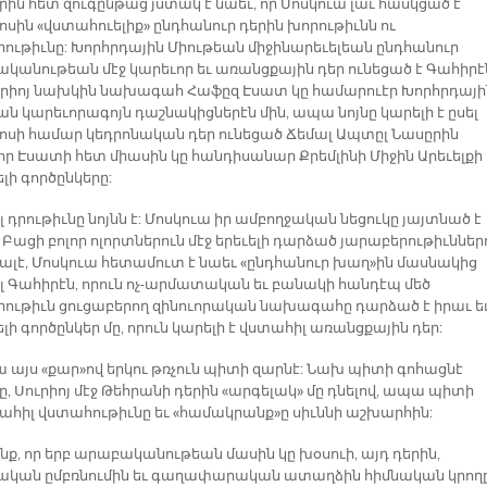
որին հետ զուգընթաց յստակ է նաեւ, որ Մոսկուա լաւ հասկցած է
սին «վստահուելիք» ընդհանուր դերին խորութիւնն ու
րութիւնը: Խորհրդային Միութեան միջինարեւելեան ընդհանուր
կանութեան մէջ կարեւոր եւ առանցքային դեր ունեցած է Գահիրէ
ւրիոյ նախկին նախագահ Հաֆըզ Էսատ կը համարուէր Խորհրդայի
ան կարեւորագոյն դաշնակիցներէն մին, ապա նոյնը կարելի է ըսել
սի համար կեդրոնական դեր ունեցած Ճեմալ Ապտըլ Նասըրին
 որ Էսատի հետ միասին կը հանդիսանար Քրեմլինի Միջին Արեւելքի
լի գործընկերը:
լ դրութիւնը նոյնն է: Մոսկուա իր ամբողջական նեցուկը յայտնած է
 Բացի բոլոր ոլորտներուն մէջ երեւելի դարձած յարաբերութիւններ
ալէ, Մոսկուա հետամուտ է նաեւ «ընդհանուր խաղ»ին մասնակից
լ Գահիրէն, որուն ոչ-արմատական եւ բանակի հանդէպ մեծ
րութիւն ցուցաբերող զինուորական նախագահը դարձած է իրաւ ե
ի գործընկեր մը, որուն կարելի է վստահիլ առանցքային դեր:
ա այս «քար»ով երկու թռչուն պիտի զարնէ: Նախ պիտի գոհացնէ
ը, Սուրիոյ մէջ Թեհրանի դերին «արգելակ» մը դնելով, ապա պիտի
շահիլ վստահութիւնը եւ «համակրանք»ը սիւննի աշխարհին:
նք, որ երբ արաբականութեան մասին կը խօսուի, այդ դերին,
կան ըմբռնումին եւ գաղափարական ատաղձին հիմնական կրող