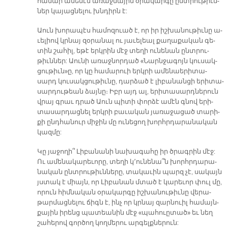
հա­մար ա­մե­նէն ա­ռաջ­նա­յին օ­րա­կար­գը ընտ­րու­թիւն­
ներ կա­յաց­նե­լու խնդիրն է:
Աուն խո­րա­պէս հա­մո­զուած է, որ իր իշ­խա­նու­թիւ­նը ա­
ւե­լիով կրնայ զօ­րա­նալ ու յա­ւե­լեալ քա­ղա­քա­կան գե­
տին շա­հիլ, ե­թէ երկ­րին մէջ տե­ղի ու­նե­նան ընտ­րու­
թիւն­ներ: Աու­նի ա­ռաջ­նոր­դած «Նարն­ջա­գոյն կու­սակ­
ցու­թիւ­ն­»ը, որ կը հա­մա­րուի երկ­րի ա­մե­նաե­րի­տա­
սարդ կու­սակ­ցու­թիւ­նը, դար­ձած է լի­բա­նան­ցի ե­րի­տա­
սար­դու­թեան ձայ­նը։ Իբր այդ ալ, ե­րի­տա­սարդ­նե­րուն
վրայ գրաւ դրած Աուն պի­տի փոր­ձէ ա­մէն գնով ե­րի­
տա­սար­դաց­նել երկ­րի բա­ւա­կան յա­ռա­ջա­ցած տա­րի­
քի ընդ­հա­նուր մի­ջին մը ու­նե­ցող խորհր­դա­րա­նա­կան
կազ­մը:
Կը յա­ջո­ղի՞ Լի­բա­նա­նի նա­խա­գա­հը իր ծրագ­րին մէջ:
Ու ա­մե­նա­կա­րե­ւո­րը, տե­ղի կ՚ու­նե­նա՞ն խորհր­դա­րա­
նա­կան ընտ­րու­թիւ­ննե­րը, տա­կա­ւին պարզ չէ, սա­կայն
յստակ է միայն, որ Լի­բա­նան մտած է կա­րե­ւոր փուլ մը,
ո­րուն հիմ­նա­կան օ­րա­կար­գը իշ­խա­նու­թիւ­նը վե­րա­
թար­մաց­նե­լու ճիգն է, ինչ որ կրնայ զար­նուիլ հա­մայն­
քա­յին ի­րենց պա­տեա­նին մէջ «պա­հուը­տա­ծ» եւ նեղ
շա­հե­րով գոր­ծող կող­մե­րու ար­գելք­նե­րուն: