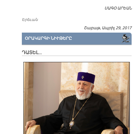
ՍԱԳՕ ԱՐԵԱՆ
Ե­րե­ւան
Շաբաթ, Ապրիլ 29, 2017
ՕՐԱԿԱՐԳԻ ՆԻՒԹԵՐԸ
ԴԱՏԵԼ…