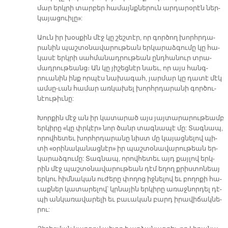
մար երկ­րի տար­բեր հա­մայնք­նե­րուն ար­դա­րօ­րէն ներ­
կա­յա­ցուի­լը»:
Աուն իր խօս­քին մէջ կը շեշ­տէր, որ գոր­ծող խորհր­դա­
րա­նին պաշ­տօ­նա­վա­րու­թեան եր­կա­րաձ­գու­մը կը հա­
կա­սէ երկ­րի սահ­մա­նադ­րու­թեան ընդ­հա­նուր տրա­
մադ­րու­թեանց։ Ան կը յի­շեց­նէր նաեւ, որ այս հանգ­
րուա­նին ինք որ­պէս նա­խա­գահ, յար­մար կը դա­տէ մէկ
ամ­սը-ւան հա­մար առ­կա­խել խորհր­դա­րա­նի գոր­ծու­
նէու­թիւ­նը:
Խոր­քին մէջ ան իր կա­տա­րած այս յայ­տա­րա­րու­թեամբ
եր­կի­րը «կը փրկէ­ր» նոր ծանր տագ­նա­պէ մը: Տագ­նապ,
ո­րով­հե­տեւ խորհր­դա­րա­նը նիստ մը կա­յաց­նե­լով պի­
տի «օ­րի­նա­կա­նաց­նէ­ր» իր պաշ­տօ­նա­վա­րու­թեան եր­
կա­րաձ­գու­մը: Տագ­նապ, ո­րով­հե­տեւ այդ քայ­լով երկ­
րին մէջ պաշ­տօ­նա­վա­րու­թեան դէմ ե­ղող քրիս­տո­նեայ
եր­կու հիմ­նա­կան ու­ժե­րը փո­ղոց իջ­նե­լով եւ բո­ղո­քի հա­
ւաք­ներ կա­տա­րե­լով՝ կրնա­յին եր­կի­րը ա­ռաջ­նոր­դել դէ­
պի ան­կա­ռա­վա­րե­լի եւ բա­ւա­կան բարդ ի­րա­վի­ճակ­նե­
րու: