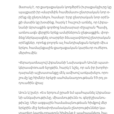
Յստակ է, որ քա­ղա­քա­կան կող­մե­րէն իւ­րա­քան­չիւ­րը կը
պայ­քա­րի իր «մարմ­նին հա­մե­մա­տ» ընտ­րա­կան նոր օ­
րէնք մը ըն­դու­նե­լու հա­մար: Երբ ընտ­րա­կան նոր օ­րէն­
քի մա­սին կը խօ­սինք, հարկ է հա­շուի առ­նել, որ Լի­բա­
նա­նի Ար­տա­քին գոր­ծոց նա­խա­րար Ժըպ­րան Պա­սիլ,
առ­նուազն վերջին ե­րեք ամ­սի­նե­րուն ըն­թաց­քին, փոր­
ձեց ներ­կա­յաց­նել տար­բեր ձե­ւա­չա­փե­րով ընտ­րա­կան
օ­րէնք­ներ, ո­րոնք բո­լորն ալ հան­դի­պե­ցան երկ­րի միւս
եր­կու հա­մայն­քա­յին-քա­ղա­քա­կան կա­րե­ւոր ու­ժե­րու
մեր­ժու­մին:
Վե­րա­դառ­նա­լով Լի­բա­նա­նի Նա­խա­գահ Աու­նի պատ­
կե­րասփ­ռուած ե­լոյ­թին, հարկ է նշել, որ ան իր խորհր­
դա­րա­նի աշ­խա­տան­քը մէկ ա­մի­սով առ­կա­խե­լու ո­րո­
շու­մը կը հիմ­նէր երկ­րի սահ­մա­նադ­րու­թեան 59-րդ յօ­
դուա­ծին վրայ:
Աուն կ­­՚ը­սէր. «Ես եր­դում ը­րած եմ պահ­պա­նել Լի­բա­նա­
նի ան­կա­խու­թիւ­նը, միաս­նու­թիւնն ու գե­րիշ­խա­նու­
թիւ­նը: Մեր ազ­գա­յին հա­մա­ձայ­նու­թեան հիմ­քով մեր
երկ­րին մէջ ե­րես­փո­խա­նա­կան ընտ­րու­թիւն­ներ կա­
տա­րե­լը կա­րե­ւո­րա­գոյն հի­մունք է պահ­պա­նե­լու հա­