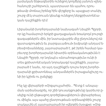
լա­մա­կան են­թա­գե­տին ու­նե­ցող կող­մե­րը յա­նուն «ընդ­
հա­նու­րի շա­հե­ր­»ուն, պատ­րաստ են պա­հու դրու­
թեամբ մոռ­նալ ի­րենց հին վէր­քե­րը եւ պայ­քար տա­նիլ
շուրջ մէկ տա­րուան կեանք ու­նե­ցող ներք­րիս­տո­նէա­
կան դա­շին­քին դէմ:
Լի­բա­նա­նի խորհր­դա­րա­նի նա­խա­գահ Նե­պիհ Պըր­րի,
որ կը հա­մա­րուի երկ­րի քա­ղա­քա­կան ե­ռա­կողմ բուր­գի
գա­գաթ­նե­րէն մին, իր նստա­վայ­րին մէջ ըն­դու­նե­լով «Ա­
զա­տագ­րու­թիւն եւ բար­գա­ւա­ճու­մ» խմբա­կի ան­դամ ե­
րես­փո­խան­նե­րը, յայ­տա­րա­րած է, թէ ի­րեն հա­մար կա­
րե­ւո­րը խորհր­դա­րա­նի նիս­տին օ­րի­նա­կա­նու­թիւնն է:
Նեպիհ Պըր­րի, որ նոյն­պէս «մտա­հո­գու­թիւ­ն» ու­նի ի
տես քրիս­տո­նէա­կան նո­րա­կազմ դա­շին­քին, յայ­տա­
րա­րած է նաեւ, որ այդ դա­շին­քէն դուրս ե­ղող խորհր­
դա­րա­նի քրիս­տո­նեայ ան­դամ­նե­րէն իւ­րա­քան­չիւ­րը ու­
նի իր կշիռն ու ը­սե­լի­քը:
Ինչ կը վե­րա­բե­րի «Հիզ­պուլ­լա­հ­»ին… Պէտք է ան­պայ­
ման ար­ձա­նագ­րել, որ շիի կու­սակ­ցու­թիւ­նը կա­րե­ւոր ը­
սե­լիք ու­նի ըն­թա­ցող գոր­ծըն­թաց­նե­րուն վե­րա­բե­րեալ
ու մին­չեւ այս պա­հը ընտ­րու­թեան օ­րի­նա­գի­ծին շուրջ
տա­կա­ւին չէ յայ­տա­րա­րած իր «վեր­ջին խօս­ք­»ը: «Հիզ­