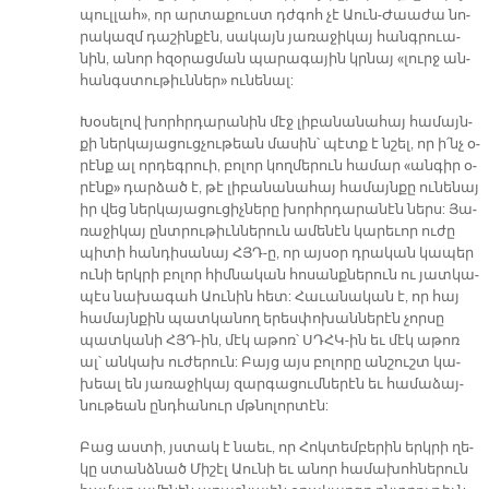
պուլ­լա­հ», որ ար­տա­քուստ դժգոհ չէ Աուն-Ժաա­ժա նո­
րա­կազմ դա­շին­քէն, սա­կայն յա­ռա­ջի­կայ հանգ­րուա­
նին, ա­նոր հզօ­րաց­ման պա­րա­գա­յին կրնայ «լուրջ ան­
հանգս­տու­թիւն­նե­ր» ու­նե­նալ:
Խօ­սե­լով խորհր­դա­րա­նին մէջ լի­բա­նա­նա­հայ հա­մայն­
քի ներ­կա­յա­ցուց­չու­թեան մա­սին՝ պէտք է նշել, որ ի՛նչ օ­
րէնք ալ որ­դեգ­րուի, բո­լոր կող­մե­րուն հա­մար «ան­գիր օ­
րէն­ք» դար­ձած է, թէ լի­բա­նա­նա­հայ հա­մայն­քը ու­նե­նայ
իր վեց ներ­կա­յա­ցու­ցիչ­նե­րը խորհր­դա­րա­նէն ներս: Յա­
ռա­ջի­կայ ընտ­րու­թիւն­նե­րուն ա­մե­նէն կա­րե­ւոր ու­ժը
պի­տի հան­դի­սա­նայ ՀՅԴ­-ը, որ այ­սօր դրա­կան կա­պեր
ու­նի երկ­րի բո­լոր հիմ­նա­կան հո­սանք­նե­րուն ու յատ­կա­
պէս նա­խա­գահ Աու­նին հետ: Հա­ւա­նա­կան է, որ հայ
հա­մայն­քին պատ­կա­նող ե­րես­փո­խան­նե­րէն չոր­սը
պատ­կա­նի ՀՅԴ­-ին, մէկ ա­թոռ՝ ՍԴՀԿ­-ին եւ մէկ ա­թոռ
ալ՝ ան­կախ ու­ժե­րուն: Բայց այս բո­լո­րը ան­շուշտ կա­
խեալ են յա­ռա­ջի­կայ զար­գա­ցում­նե­րէն եւ հա­մա­ձայ­
նու­թեան ընդ­հա­նուր մթնո­լոր­տէն:
Բաց աս­տի, յստակ է նաեւ, որ Հոկ­տեմ­բե­րին երկ­րի ղե­
կը ստանձ­նած Մի­շէլ Աու­նի եւ ա­նոր հա­մա­խոհ­նե­րուն