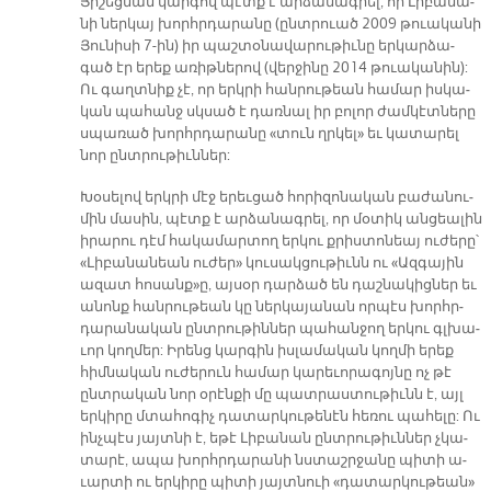
Յի­շեց­ման կար­գով պէտք է ար­ձա­նագ­­րել, որ Լի­բա­նա­
նի ներ­կայ խորհր­դա­րա­նը (ընտ­րուած 2009 թուա­կա­նի
Յու­նի­սի 7-ին) իր պաշ­տօ­նա­վա­րու­թիւ­նը եր­կար­ձա­
գած էր ե­րեք ա­ռիթ­նե­րով (վեր­ջի­նը 2014 թուա­կա­նին):
Ու գաղտ­նիք չէ, որ երկ­րի հան­րու­թեան հա­մար իս­կա­
կան պա­հանջ սկսած է դառ­նալ իր բո­լոր ժամ­կէտ­նե­րը
սպա­ռած խորհր­դա­րա­նը «տուն ղրկե­լ» եւ կա­տա­րել
նոր ընտ­րու­թիւն­ներ:
Խօ­սե­լով երկ­րի մէջ ե­րեւ­ցած հո­րի­զո­նա­կան բա­ժա­նու­
մին մա­սին, պէտք է ար­ձա­նագ­րել, որ մօ­տիկ ան­ցեա­լին
ի­րա­րու դէմ հա­կա­մար­տող եր­կու քրիս­տո­նեայ ու­ժե­րը՝
«Լի­բա­նա­նեան ու­ժե­ր» կու­սակ­ցու­թիւնն ու «Ազ­գա­յին
ա­զատ հո­սան­ք­»ը, այ­սօր դար­ձած են դաշ­նա­կից­ներ եւ
ա­նոնք հան­րու­թեան կը ներ­կա­յա­նան որ­պէս խորհր­
դա­րա­նա­կան ընտ­րու­թին­ներ պա­հան­ջող եր­կու գլխա­
ւոր կող­մեր: Ի­րենց կար­գին իս­լա­մա­կան կող­մի ե­րեք
հիմ­նա­կան ու­ժե­րուն հա­մար կա­րե­ւո­րա­գոյ­նը ոչ թէ
ընտ­րա­կան նոր օ­րէն­քի մը պատ­րաս­տու­թիւնն է, այլ
եր­կի­րը մտա­հո­գիչ դա­տար­կու­թե­նէն հե­ռու պա­հե­լը: Ու
ինչ­պէս յայտ­նի է, ե­թէ Լի­բա­նան ընտ­րու­թիւն­ներ չկա­
տա­րէ, ա­պա խորհր­դա­րա­նի նստաշր­ջա­նը պի­տի ա­
ւար­տի ու եր­կի­րը պի­տի յայտ­նուի «դա­տար­կու­թեա­ն»