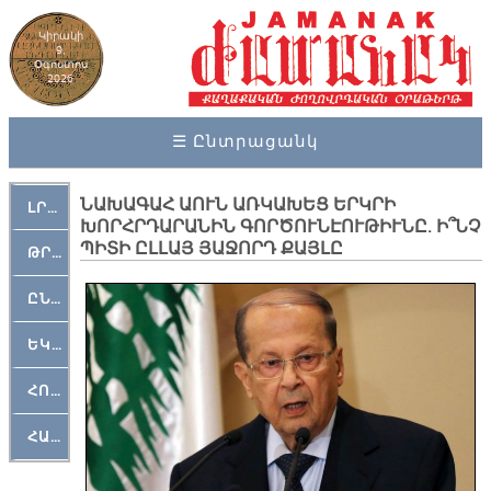
Կիրակի
9,
Օգոստոս
2026
☰ Ընտրացանկ
ՆԱԽԱԳԱՀ ԱՈՒՆ ԱՌԿԱԽԵՑ ԵՐԿՐԻ
ԼՐԱՀՈՍ
ԽՈՐՀՐԴԱՐԱՆԻՆ ԳՈՐԾՈՒՆԷՈՒԹԻՒՆԸ. Ի՞ՆՉ
ՊԻՏԻ ԸԼԼԱՅ ՅԱՋՈՐԴ ՔԱՅԼԸ
ԹՐՔԱՀԱՅ ԿԵԱՆՔ
ԸՆԿԵՐԱՄՇԱԿՈՒԹԱՅԻՆ
ԵԿԵՂԵՑԱԿԱՆ
ՀՈԳԵՄՏԱՒՈՐ
ՀԱՐԹԱԿ