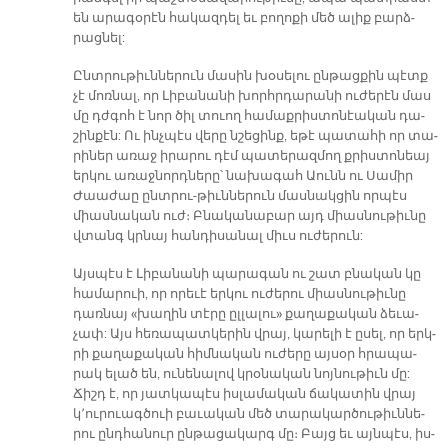
են ա­րա­գօ­րէն հա­կազ­դել եւ բո­ղո­քի մեծ ա­լիք բարձ­
րաց­նել:
Ընտ­րու­թիւն­նե­րուն մա­սին խօ­սե­լու ըն­թաց­քին պէտք
չէ մոռ­նալ, որ Լի­բա­նա­նի խորհր­դա­րա­նի ու­ժե­րէն մաս
մը դժգոհ է նոր ծիլ տուող հա­մաք­րիս­տո­նէա­կան դա­
շին­քէն: Ու ինչ­պէս վե­րը նշե­ցինք, ե­թէ պա­տա­հի որ տա­
րի­ներ ա­ռաջ ի­րա­րու դէմ պա­տե­րազ­մող քրիս­տո­նեայ
եր­կու ա­ռաջ­նորդ­նե­րը՝ նա­խա­գահ Աունն ու Սա­միր
Ժաա­ժաը ընտ­րու-­թիւն­նե­րուն մաս­նակ­ցին որ­պէս
միաս­նա­կան ուժ։ Բնա­կա­նա­բար այդ միաս­նու­թիւ­նը
վտանգ կրնայ հան­դի­սա­նալ միւս ու­ժե­րուն:
Այս­պէս է Լի­բա­նա­նի պա­րա­գան ու շատ բնա­կան կը
հա­մա­րուի, որ ո­րե­ւէ եր­կու ու­ժե­րու միաս­նու­թիւ­նը
դառ­նայ «խա­ղին տէ­րը ըլ­լա­լու» քա­ղա­քա­կան ձե­ւա­
չափ: Այս հե­ռա­պատ­կե­րին վրայ, կա­րե­լի է ը­սել, որ երկ­
րի քա­ղա­քա­կան հիմ­նա­կան ու­ժե­րը այ­սօր հրա­պա­
րակ ե­լած են, ու­նե­նա­լով կրօ­նա­կան նոյ­նու­թիւն մը:
Ճիշդ է, որ յատ­կա­պէս իս­լա­մա­կան ճա­կա­տին վրայ
կ՚ու­րուագ­ծուի բա­ւա­կան մեծ տա­րա­կար­ծու­թիւն­նե­
րու ընդ­հա­նուր ըն­թա­ցա­կարգ մը։ Բայց եւ այն­պէս, իս­