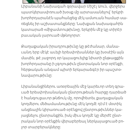
Լի­բա­նա­նի Նա­խա­գահ զօ­րա­վար Մի­շէլ Աուն, վեր­ջերս
պատ­կե­րասփ­ռուած խօսք մը ար­տա­սա­նե­լով՝ երկ­րի
խորհրդա­րա­նէն պա­հան­ջեց մէկ ամ­սուան հա­մար սա­
ռեց­նել իր աշ­խա­տանք­նե­րը: Նախ­քան նա­խա­գա­հին
կա­տա­րած «մի­ջամ­տու­թիւ­ն­»ը, երկ­րին մէջ կը տի­րէր
բա­ւա­կան լա­րուած մթնո­լորտ:
Քա­ղա­քա­կան ի­րադ­րու­թիւ­նը կը թէ­ժա­նար, մա­նա­
ւանդ երբ մէ­կէ ա­ւե­լի ե­րես­փո­խան­ներ կը խօ­սէին այն
մա­սին, թէ յա­ջորդ օր կա­յա­ցուե­լիք նիս­տի ըն­թաց­քին
խորհր­դա­րա­նը ի չգո­յու­թիւն ընտ­րա­կան նոր օ­րէն­քի,
հեր­թա­կան ան­գամ պի­տի եր­կա­րաձ­գէր իր պաշ­տօ­
նա­վա­րու­թիւ­նը:
Լի­բա­նան­ցի­նե­րու ա­ռօ­րեա­յին մէջ կա­րե­ւոր տեղ գրա­
ւած ե­րես­փո­խա­նա­կան ընտ­րու­թեան հար­ցը դար­ձած
է հան­գու­ցա­ւոր թնճուկ մը, ո­րով­հե­տեւ քա­ղա­քա­կան
կող­մե­րու մե­ծա­մաս­նու­թիւ­նը մէկ կող­մէ դէմ է մօ­տիկ
ան­ցեա­լին կի­րա­ռուած օ­րէն­քով ընտ­րու­թիւն­ներ կա­
յաց­նե­լու ընտ­րան­քին, իսկ միւս կող­մէ կը մեր­ժէ ընտ­
րա­կան նոր օ­րէն­քին վե­րա­բե­րեալ ներ­կա­յա­ցուած բո­
լոր տար­բե­րակ­նե­րը: