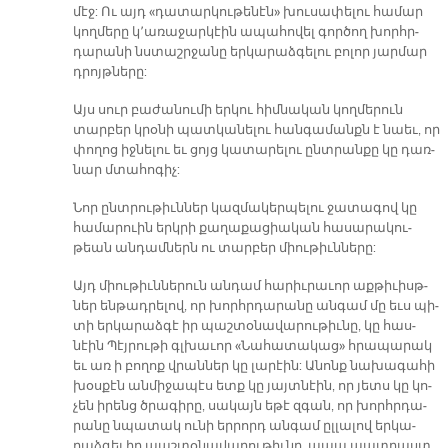
մէջ: Ու այդ «դա­տար­կու­թե­նէ­ն» խու­սա­փե­լու հա­մար
կող­մե­րը կ­­՚ա­ռա­ջար­կէին ա­պա­հո­վել գոր­ծող խորհր­
դա­րա­նի նստաշր­ջա­նը եր­կա­րաձ­գե­լու բո­լոր յար­մար
դրոյթ­նե­րը:
Այս սուր բա­ժա­նու­մի եր­կու հիմ­նա­կան կող­մե­րուն
տար­բեր կրօն­ի պատ­կա­նե­լու հան­գա­մանքն է նաեւ, որ
փո­ղոց իջ­նե­լու եւ ցոյց կա­տա­րե­լու ընտ­րան­քը կը դառ­
նար մտա­հո­գիչ:
Նոր ընտ­րու­թիւն­ներ կազ­մա­կեր­պե­լու ջա­տա­գով կը
հա­մա­րուին երկ­րի քա­ղա­քա­ցիա­կան հա­սա­րա­կու­
թեան ան­դամ­ներն ու տար­բեր միու­թիւն­նե­րը:
Այդ միու­թիւն­նե­րուն ան­դամ հա­րիւ­րա­ւոր աք­թի­ւիսթ­
ներ են­թադ­րե­լով, որ խորհր­դա­րա­նը ան­գամ մը եւս պի­
տի եր­կա­րաձ­գէ իր պաշ­տօ­նա­վա­րու­թիւ­նը, կը հաս­
նէին Պէյ­րու­թի գլխա­ւոր «Նա­հա­տա­կա­ց» հրա­պա­րակ
եւ առ ի բո­ղոք վրան­ներ կը լա­րէին: Ա­նոնք նա­խա­գա­հի
խօս­քէն ան­մի­ջա­պէս ետք կը յայտ­նէին, որ յետս կը կո­
չեն ի­րենց ծրա­գի­րը, սա­կայն ե­թէ զգան, որ խորհր­դա­
րա­նը նպա­տակ ու­նի եր­րորդ ան­գամ ըլ­լա­լով եր­կա­
րաձ­գել իր պաշ­տօ­նա­վա­րու­թիւ­նը, ա­պա պատ­րաստ