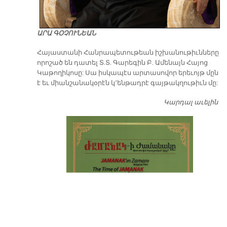
ԱՐԱ ԳՕՉՈՒՆԵԱՆ
​Հայաստանի Հանրապետութեան իշխանութիւնները
որոշած են դատել Տ.Տ. Գարեգին Բ. Ամենայն Հայոց
Կաթողիկոսը: Սա իսկապէս արտասովոր երեւոյթ մըն
է եւ միանշանակօրէն կ՚ենթադրէ գայթակղութիւն մը:
Կարդալ աւելին
Դ