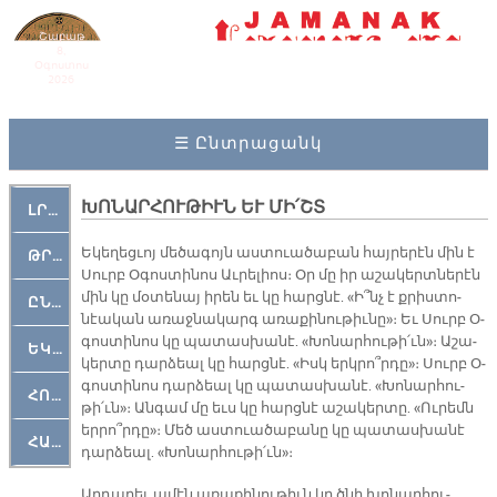
Շաբաթ
8,
Օգոստոս
2026
☰ Ընտրացանկ
ԽՈՆԱՐՀՈՒԹԻՒՆ ԵՒ ՄԻ՛ՇՏ
ԼՐԱՀՈՍ
Ե­կե­ղեց­ւոյ մե­ծա­գոյն աս­տուա­ծա­բան հայ­րե­րէն մին է
ԹՐՔԱՀԱՅ ԿԵԱՆՔ
Սուրբ Օ­գոս­տի­նոս Աւ­րե­լիոս։ Օր մը իր ա­շա­կերտ­նե­րէն
մին կը մօ­տե­նայ ի­րեն եւ կը հարց­նէ. «Ի՞նչ է քրիս­տո­
ԸՆԿԵՐԱՄՇԱԿՈՒԹԱՅԻՆ
նէա­կան ա­ռաջ­նա­կարգ ա­ռա­քի­նու­թիւ­նը»։ Եւ Սուրբ Օ­
գոս­տի­նոս կը պա­տաս­խա­նէ. «Խո­նար­հու­թի՛ւն»։ Ա­շա­
ԵԿԵՂԵՑԱԿԱՆ
կեր­տը դար­ձեալ կը հարց­նէ. «Իսկ երկ­րո՞ր­դը»։ Սուրբ Օ­
գոս­տի­նոս դար­ձեալ կը պա­տաս­խա­նէ. «Խո­նար­հու­
ՀՈԳԵՄՏԱՒՈՐ
թի՛ւն»։ Ան­գամ մը եւս կը հարց­նէ ա­շա­կեր­տը. «Ու­րեմն
եր­րո՞ր­դը»։ Մեծ աս­տուա­ծա­բա­նը կը պա­տաս­խա­նէ
ՀԱՐԹԱԿ
դար­ձեալ. «Խո­նար­հու­թի՛ւն»։­
Ար­դա­րեւ ա­մէն ա­ռա­քի­նու­թիւն կը ծնի խո­նար­հու­