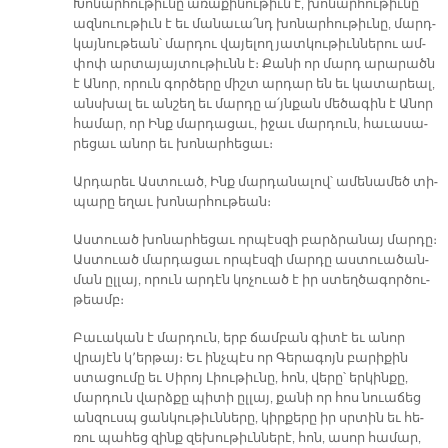
Խո­նար­հու­թիւ­նը ա­ռա­քի­նու­թիւն է, խո­նար­հու­թիւ­նը
ազ­նուու­թիւն է եւ մա­նա­ւա՛նդ խո­նար­հու­թիւ­նը, մարդ­
կայ­նու­թեան՝ մար­դու վա­յե­լող յատ­կու­թիւն­նե­րու ամ­
փոփ ար­տա­յայ­տու­թիւնն է։ Քա­նի որ մարդ ա­րա­րածն
է Ա­նոր, ո­րուն գոր­ծե­րը միշտ ար­դա­ր են եւ կա­տա­րեալ,
անս­խալ եւ ան­շեղ եւ մար­դը ա՛յն­քան մե­ծա­գին է Ա­նոր
հա­մար, որ Ինք մար­դա­ցաւ, ի­ջաւ մար­դուն, հա­ւա­սա­
րե­ցաւ ա­նոր եւ խո­նար­հե­ցաւ։
Ար­դա­րեւ Աս­տուած, Ինք մար­դա­նա­լով՝ ա­մե­նա­մեծ տի­
պա­րը ե­ղաւ խո­նար­հու­թեան։
Աս­տուած խո­նար­հե­ցաւ որ­պէս­զի բարձ­րա­նայ մար­դը։
Աս­տուած մար­դա­ցաւ որ­պէս­զի մար­դը աս­տուա­ծան­
ման ըլ­լայ, ո­րուն ար­դէն կո­չուած է իր ստեղ­ծա­գոր­ծու­
թեամբ։
Բա­ւա­կան է մար­դուն, երբ ճամ­բան գի­տէ եւ ա­նոր
վրա­յէն կ՚եր­թայ։ Եւ ինչ­պէս որ Գե­րա­գոյն բա­րի­քին
ստա­ցու­մը եւ Սի­րոյ Լիու­թիւ­նը, հոն, վե­րը՝ եր­կին­քը,
մար­դուն վարձ­քը պի­տի ըլ­լայ, քա­նի որ հոս նուա­ճեց
ան­զուսպ ցան­կու­թիւն­նե­րը, կիր­քե­րը իր սրտին եւ հե­
ռու պա­հեց զինք զե­խու­թիւն­նե­րէ, հոն, ա­սոր հա­մար,