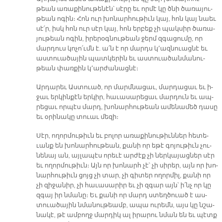
թեան ա­ռա­քի­նու­թե­նէն՝ սէ­րը եւ որ­մէ կը ծնի ծա­ռա­յու­
թեան ո­գին։ Հոն ուր խո­նար­հու­թիւն կայ, հոն կայ նաեւ
սէ՛ր, իսկ հոն ուր սէր կայ, հոն եր­բեք չի պակ­սիր ծա­ռա­
յու­թեան ո­գին, ի­րե­րօգ­նու­թեան ջերմ զգա­ցու­մը, որ
մար­դուս կո­չո՛ւմն է. ա՛ն է որ մարդս կ՚ազ­նուաց­նէ եւ
աս­տուա­ծա­յին պատ­կե­րին եւ աս­տուա­ծան­մա­նու­
թեան փառ­քին կ՚ար­ժա­նաց­նէ։
Ար­դա­րեւ Աս­տուած, որ մարմ­նա­ցաւ, մար­դա­ցաւ եւ ի­
ջաւ եր­կին­քէն եր­կիր, հա­ւա­սա­րե­ցաւ մար­դուն եւ ապ­
րե­ցաւ որ­պէս մարդ, խո­նար­հու­թեան ա­մե­նա­մեծ դա­սը
եւ օ­րի­նա­կը տուաւ մե­զի։
Սէր, ո­ղոր­մու­թիւն եւ բո­լոր ա­ռա­քի­նու­թիւն­ներ հե­տե­
ւանք են խո­նար­հու­թեան, քա­նի որ ե­թէ գո­յու­թիւն չու­
նե­նայ ան, այ­լա­պէս ո­րե­ւէ ար­ժէք չի ներ­կա­յաց­ներ սէր
եւ ո­ղոր­մու­թիւն։ Այն որ խո­նարհ չէ՝ չի սի­րեր, այն որ խո­
նար­հու­թիւն ցոյց չի տար, չի գի­տեր ո­ղոր­միլ, քա­նի որ
չի զի­ջա­նիր, չի հա­ւա­սա­րիր եւ չի զգար այն՝ ի՛նչ որ կը
զգայ իր նմա­նը։ Եւ քա­նի որ մարդ ստեղ­ծուած է աս­
տուա­ծա­յին նմա­նու­թեամբ, ա­պա ու­րեմն, այս կը նշա­
նա­կէ, թէ ամ­բողջ մար­դիկ ալ ի­րա­րու նման են եւ պէտք