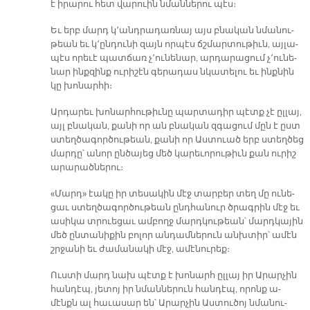
է ի­րա­րու հետ վա­րուին նման­նե­րու պէս։
Եւ երբ մարդ կ՚անդ­րա­դառ­նայ այս բնա­կան նմա­նու­
թեան եւ կ՚ըն­դու­նի զայն որ­պէս ճշմար­տու­թիւն, այ­լա­
պէս ո­րե­ւէ պատ­ճառ չ՚ու­նե­նար, ար­դա­րա­ցում չ՚ու­նե­
նար ինք­զինք ու­րի­շէն գե­րա­դաս նկա­տե­լու եւ ինք­նին
կը խո­նար­հի։
Ար­դա­րեւ խո­նար­հու­թիւ­նը պար­տա­դիր պէտք չէ ըլ­լայ,
այլ բնա­կան, քա­նի որ ան բնա­կան զգա­ցում մըն է ըստ
ստեղ­ծա­գոր­ծու­թեան, քա­նի որ Աս­տուած երբ ստեղ­ծեց
մար­դը՝ ա­նոր ըն­ծա­յեց մեծ կա­րե­ւո­րու­թիւն քա­ն ու­րիշ
ա­րա­րած­նե­րու։
«Մարդ» էա­կը իր տե­սա­կին մէջ տար­բեր տեղ մը ու­նե­
ցաւ ստեղ­ծա­գոր­ծու­թեան ընդ­հա­նուր ծրագ­րին մէջ եւ
ա­սի­կա տրուե­ցաւ ամ­բողջ մարդ­կու­թեան՝ մարդ­կա­յին
մեծ ըն­տա­նի­քին բո­լոր ան­դամ­նե­րուն անխ­տիր՝ ա­մէն
շրջա­նի եւ ժա­մա­նա­կի մէջ, ա­մէ­նու­րեք։
Ուս­տի մարդ նախ պէտք է խո­նարհ ըլ­լայ իր Ա­րար­չին
հան­դէպ, յե­տոյ իր նման­նե­րուն հան­դէպ, ո­րոնք ա­
մէնքն ալ հա­ւա­սար են՝ Ա­րար­չին Աս­տու­ծոյ նմա­նու­