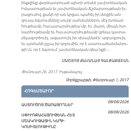
ինք­զինք վար­ձատ­րուած պի­տի տես­նէ յա­ւի­տե­նա­կան
Ի­մաս­տու­թեան եւ յա­ւի­տե­նա­կան Ճշմար­տու­թեան իւ­
րա­ցու­մով, քա­նի որ ան կրցաւ պա­հել իր մտքին ան­
զուսպ ձգ­­տում­նե­րը սուրբ սահ­ման­նե­րու մէջ խո­նար­
հու­թեամբ, հա­ւա­տար­մու­թեա՛մբ։ Եւ մարդ, միայն խո­
նար­հու­թեամբ եւ հա­ւա­տար­մու­թեամբ կրնայ կա­տա­
րե­լա­գոր­ծուիլ, ա­զա­տուիլ իր սխալ­նե­րէն՝ սրբագ­րուիլ
եւ ար­ժա­նի ըլ­լալ իր կո­չու­մին, որ է աս­տուա­ծան­մա­նու­
թի՛ւն, որ է ձգտում՝ յա­ւի­տե­նա­կան կեա՛ն­քի…։
ՄԱՇ­ՏՈՑ ՔԱ­ՀԱ­ՆԱՅ ԳԱԼ­ՓԱՔ­ՃԵԱՆ
Յու­նուար 26, 2017, Իս­թան­պուլ
Չորեքշաբթի, Փետրուար 1, 2017
ՀՈԳԵՄՏԱՒՈՐ
08/08/2026
ԱՍՏՈՒԾՈՅ ԾԱՌԱՅՈՂՆԵՐ
08/08/2026
ՍՓԻՒՌՔԱՀԱՅՈՒԹԵԱՆ ՀԵՏ
ՄՇԱԿՈՒԹԱՅԻՆ ԿԱՊԻ
ԿՈՄԻՏԷՈՒԹԻՒՆԸ