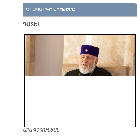
ՕՐԱԿԱՐԳԻ ՆԻՒԹԵՐԸ
ԴԱՏԵԼ…
ԱՐԱ ԳՕՉՈՒՆԵԱՆ