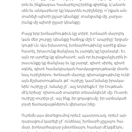
րոն եւ ինք­նա­բաւ հա­մա­րե­լով ի­րենք զի­րենք, կ՚ան­տե­
սեն եւ ան­կա­րե­ւոր կը նկա­տեն ու­րիշ­նե­րը. ո՜ր­քան ան­
տա­նե­լի պի­տի ըլ­լար կեան­քը՝ տան­ջանք մը, չար­չա­
րանք մը պի­տի ըլ­լար կեան­քը։
Բայց երբ խո­նար­հու­թիւն կը տի­րէ, խո­նարհ մար­դիկ
կան մեր շուր­ջը, կեան­քը հա­ճոյք մըն է՝ ապ­րի­լը՝ եր­ջան­
կու­թի՛ւն։ Այս ի­մաս­տով, խո­նար­հու­թիւ­նը ար­ժէք գնա­
հա­տել, ի­րա­ւունք ճանչ­նալ եւ յար­գել կը նշա­նա­կէ։ Եւ
այն որ ար­ժէք կը գնա­հա­տէ, այն որ իւ­րա­քան­չիւ­րին ի­
րա­ւուն­քը կը ճանչ­նայ եւ կը յար­գէ, գի­տէ սի­րել, գի­տէ
օգ­նել, գի­տէ հա­մակ­րա­կան հաս­կա­ցո­ղու­թեամբ մօ­տե­
նալ ու­րիշ­նե­րու։ Խո­նարհ մար­դը, գի­տակ­ցու­թիւ­նը ու­նի
այն ճշմար­տու­թեան, թէ՝ ու­րի­շը, կամ նմա­նը ի­րա­կա­
նին՝ ու­րի­շը չէ, նմա­նը չէ՛, այլ նոյ­նինքն է՝ իր էու­թեան
մէկ ե­րե­սը՝ դի­տուած տար­բեր տե­սան­կիւ­նէ մը։ Ուս­տի,
ու­րի­շը «ու­րիշ» չէ, այլ ինք, իր ցո­լա­ցու­մը, իր ար­ձա­կած
լոյ­սի ճա­ռա­գայթ­նե­րուն վե­րա­դա՛ր­ձը։
Ու­րեմն այս մօ­տե­ցու­մով ո­րե­ւէ պատ­րուակ, ո­րե­ւէ ար­
դա­րա­ցում կա­րե­լի չէ՛ ու­նե­նալ՝ խո­նարհ չըլ­լա­լու հա­
մար, խո­նար­հա­բար չմօ­տե­նա­լու հա­մար մէկզ­մէ­կու։