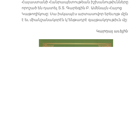
​Հայաստանի Հանրապետութեան իշխանութիւնները
որոշած են դատել Տ.Տ. Գարեգին Բ. Ամենայն Հայոց
Կաթողիկոսը: Սա իսկապէս արտասովոր երեւոյթ մըն
է եւ միանշանակօրէն կ՚ենթադրէ գայթակղութիւն մը:
Կարդալ աւելին
Դ