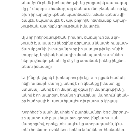
թեամբ։ Ու­րեմն խո­նար­հու­թիւ­նը բա­ցա­ռիկ պա­րա­գայ
մը չէ՛ մար­դուս հա­մար, այլ մա­նա­ւա՛նդ բնա­կան, որ կը
բխի իր ա­րար­չու­թեան պատ­ճա­ռէն, նմա­նու­թեան վի­
ճա­կէն, նպա­տա­կէն եւ այս բո­լո­րին հե­տե­ւանք՝ ա­րար­
չու­թեան, այ­սինքն գո­յու­թեան ի­մաս­տէն։
Այն որ ի­րե­րօգ­նու­թեան, ի­րա­րու ծա­ռա­յու­թեան կո­
չուած է, այ­լա­պէս ինք­զինք գե­րա­դաս նկա­տե­լու պատ­
ճառ մը չու­նի, իւ­րա­քան­չիւ­րը իր յատ­կու­թիւ­նը ու­նի եւ
տար­բեր, նոյ­նիսկ հա­կա­դիր մաս­նա­յատ­կու­թիւն­ներ
ներ­դաշ­նա­կու­թեան մը մէջ կը ստա­նան ի­րենց ինք­նու­
թեան ի­մաս­տը։
Եւ ի՜նչ գե­ղե­ցիկ է խո­նար­հու­թիւ­նը եւ ո՜ր­քան հա­մակ­
րե­լի խո­նարհ մար­դը, ա­նով է որ կեան­քը ի­մաստ կը
ստա­նայ, ա­նով է որ մարդ կը զգայ իր մարդ­կու­թիւ­նը,
ա­նով է որ ապ­րե­լու ե­ռան­դը կ՚ա­ւել­նայ մար­դուն՝ կեան­
քը հա­ճո­յա­լի եւ ա­ռա­ւե­լա­պէս դիւ­րա­տար կ՚ըլ­լայ։
Խոր­հե­ցէ՛ք պահ մը, սի­րե­լի՜ բա­րե­կամ­ներ, ե­թէ մեր շուր­
ջը պա­տուած ըլ­լայ հպարտ, գո­ռոզ, ինք­նա­հա­ւան
մար­դոց­մով, ո­րոնք տե­ւա­պէս կը ստո­րա­դա­սեն, կ՚ա­
տեն ի­րենց շուր­ջին­նե­րը, ի­րենց նման­նե­րը, ինք­նա­կեդ­