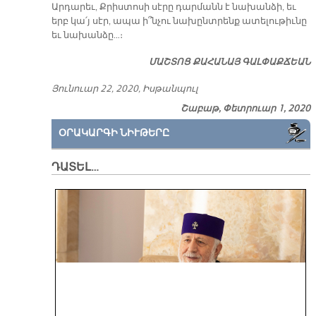
Արդարեւ, Քրիստոսի սէրը դարմանն է նախանձի, եւ
երբ կա՛յ սէր, ապա ի՞նչու նախընտրենք ատելութիւնը
եւ նախանձը…։
ՄԱՇ­ՏՈՑ ՔԱ­ՀԱ­ՆԱՅ ԳԱԼ­ՓԱՔ­ՃԵԱՆ
Յունուար 22, 2020, Իսթանպուլ
Շաբաթ, Փետրուար 1, 2020
ՕՐԱԿԱՐԳԻ ՆԻՒԹԵՐԸ
ԴԱՏԵԼ…