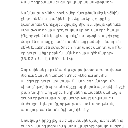
Կան ֆիզիքական եւ գաղափարական «թոյն»եր։
Կան նաեւ թոյներ, որոնք մեր բնութեան մէջ կը ծնին՝
ընդոծին են եւ կ՚աճին եւ իրենց աւերիչ դերը կը
կատարեն։ Եւ ինչպէս վկայեց Յիսուս. միայն «բերնէն
մտած»ը չէ որ կը պղծէ, եւ կամ կը թունաւորէ, հապա՝
ի՛նչ որ «բերնէն կ՚ելլէ», այսինքն, թէ «թոյնի աղբիւր»ը
մարդէն դուրսը չէ ամէն ատեն, այլ յաճախ, մարդուն
մէ՛ջն է. «բերնէն մտածը չէ՛ որ կը պղծէ մարդը, այլ ի՛նչ
որ դուրս կ՚ելլէ բերնէն՝ ա՛յն է որ կը պղծէ մարդը»
(ՄԱՏԹ. ԺԵ 11), (ՄԱՐԿ. Է 15)։
Զոր օրինակ լեզուն՝ առէ՛ք «չարախօս» եւ «ստախօս»
լեզուն։ Յայտնի առածը կ՚ըսէ. «Լեզուն սրտին
աւեցուքը դուրս կու տայ»։ Ուստի, եթէ մարդու մը
սիրտը՝ «թոյնի սրուակ» մը չըլլայ, լեզուն ալ թոյնի մէջ չի
թաթխուիր։ Արդարեւ, հնդիկներու ամենէն մահացու
զէնքն էր թունաթաթախ նետը։ Բայց կրկնապէս
մահացու է լեզու մը, որ թաթխուած է ստութեան,
ատելութեան եւ անէծքի թոյնին մէջ։
Առակաց Գիրքը լեցուն է այս մասին վկայութիւններով
եւ «թունալից լեզու»ին դատապարտիչ որակումներով.