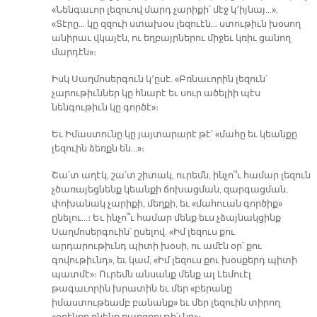
«Նենգաւոր լեզուով մարդ չարիքի՛ մէջ կ՚իյնայ…»,
«Տէրը… կը զզուի ստախօս լեզուէն… ստութիւն խօսող
անիրաւ վկայէն, ու եղբայրներու միջեւ կռիւ ցանող
մարդէն»։
Իսկ Սաղմոսերգուն կ՚ըսէ. «Բռնաւորին լեզուն՝
չարութիւններ կը հնարէ եւ սուր ածելիի պէս
նենգութիւն կը գործէ»։
Եւ Իմաստունը կը յայտարարէ թէ՝ «մահը եւ կեանքը
լեզուին ձեռքն են…»։
Շա՛տ աղէկ, շա՛տ շիտակ, ուրեմն, ինչո՞ւ համար լեզուն
չծառայեցնենք կեանքի ճոխացման, զարգացման,
փոխանակ չարիքի, մեղքի, եւ «մահուան գործիք»
ընելու…։ Եւ ինչո՞ւ համար մենք եւս չձայնակցինք
Սաղմոսերգուին՝ ըսելով. «Իմ լեզուս քու
արդարութիւնդ պիտի խօսի, ու ամէն օր՝ քու
գովութիւնդ», եւ կամ, «Իմ լեզուս քու խօսքերդ պիտի
պատմէ»։ Ուրեմն անսանք մենք ալ Լեմուէլ
թագաւորին խրատին եւ մեր «բերանը
իմաստութեամբ բանանք» եւ մեր լեզուին տիրող