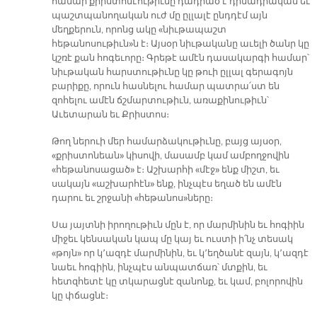
համար քրիստոնէութիւնը դադրած է դիմադրական եւ
պաշտպանողական ուժ մը ըլլալէ ընդդէմ այն
մեղքերուն, որոնց ակը «նիւթապաշտ
հեթանոսութիւն»ն է։ Այսօր նիւթականը աւելի ծանր կը
կշռէ քան հոգեւորը։ Գրեթէ ամէն դասակարգի համար՝
նիւթական հարստութիւնը կը թուի ըլլալ գերագոյն
բարիքը, որուն հասնելու համար պատրա՛ստ են
զոհելու ամէն ճշմարտութիւն, առաքինութիւն՝
Աւետարան եւ Քրիստոս։
Թող ներուի մեր համարձակութիւնը, բայց այսօր,
«քրիստոնեան» կիսովի, մասամբ կամ ամբողջովին
«հեթանոսացած» է։ Աշխարհի «մէջ» ենք միշտ, եւ
սակայն «աշխարհէն» ենք, ինչպէս եղած են ամէն
դարու եւ շրջանի «հեթանոս»ները։
Սա յայտնի իրողութիւն մըն է, որ մարմինին եւ հոգիին
միջեւ կենսական կապ մը կայ եւ ուստի ի՛նչ տեսակ
«թոյն» որ կ՚ազդէ մարմինին, եւ կ՚եղծանէ զայն, կ՚ազդէ
նաեւ հոգիին, ինչպէս անպատճառ՝ մտքին, եւ
հետզհետէ կը տկարացնէ զանոնք, եւ կամ, բոլորովին
կը փճացնէ։