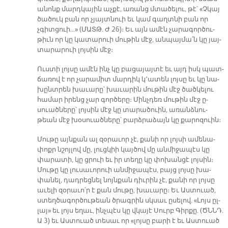
ա­նոնք մարդ­կա­յին աչ­քէ, ա­ռանց մտա­ծե­լու, թէ՝ «Չկայ
ծա­ծուկ բան որ չյայտ­նուի եւ կամ գաղտ­նի բան որ
չգիտ­ցուի…» (ՄԱՏԹ. Ժ 26)։ Եւ այն ա­մէն չա­րա­գոր­ծու­
թիւն որ կը կա­տա­րուի մու­թին մէջ, ան­պայ­մա՛ն կը յայ­
տա­րա­րուի լոյ­սին մէջ։
Ուս­տի լոյ­սը ա­մէն ինչ կը բա­ցա­յայ­տէ եւ այդ իսկ պատ­
ճա­ռով է որ չա­րա­միտ մար­դիկ կ՚ա­տեն լոյ­սը եւ կը նա­
խընտ­րեն խա­ւա­րը՝ խա­ւա­րին մու­թին մէջ ծած­կե­լու
հա­մար ի­րենց չար գոր­ծե­րը։ Մինչ­դեռ մու­թին մէջ ը­
սուած­նե­րը՝ լոյ­սին մէջ կը տա­րա­ծուին, ա­ռանձ­նու­
թեան մէջ խօ­սուած­նե­րը՝ բարձ­րա­ձայն կը քա­րո­զուին։
Մու­թը այն­քան ալ զօ­րա­ւոր չէ, քա­նի որ լոյ­սի ա­մե­նա­
փոքր նշոյ­լով մը, լուց­կիի կայ­ծով մը ան­մի­ջա­պէս կը
փա­րա­տի, կը ցրուի եւ իր տե­ղը կը փո­խան­ցէ լոյ­սին։
Մու­թը կը լու­սա­ւո­րուի ան­մի­ջա­պէս, բայց լոյ­սը խա­
փա­նել, դադ­րեց­նել նոյն­քան դիւ­րին չէ, քա­նի որ լոյ­սը
ա­ւե­լի զօ­րա­ւո՛ր է քան մու­թը, խա­ւա­րը։ Եւ Աս­տուած,
ստեղ­ծա­գոր­ծու­թեան ծրագ­րին սկսաւ ը­սե­լով. «Լոյս ըլ­
լայ» եւ լոյս ե­ղաւ, ինչ­պէս կը վկա­յէ Սուրբ Գիր­քը. (ԾՆՆԴ.
Ա 3) եւ Աս­տուած տե­սաւ որ «լոյ­սը բա­րի է եւ Աս­տուած