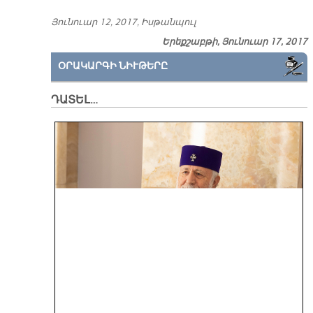
Յու­նուար 12, 2017, Իս­թան­պուլ
Երեքշաբթի, Յունուար 17, 2017
ՕՐԱԿԱՐԳԻ ՆԻՒԹԵՐԸ
ԴԱՏԵԼ…