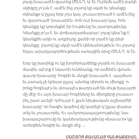
լոյ­սը խա­ւա­րէն զա­տեց (ԾՆՆԴ. Ա 4)։ Ու­րեմն ա­մէն բա­նի
սկիզ­բը լո՛յսն է, ա­մէն ինչ լոյ­սով կը սկսի եւ կեան­քը
«կեանք» կ՚ըլ­լայ երբ լոյս կայ, լու­սա­ւո­րուած է ա­մէն ինչ
եւ զա­տուած՝ խա­ւա­րէն։ Հոն ուր խա­ւար կայ, հոն
կեան­քը կը կորսնց­նէ իր էու­թիւ­նը եւ յատ­կու­թիւ­նը։
Կեան­քը լո՛յս է, եւ փո­խա­դար­ձա­բար՝ լոյ­սը կեա՛նք է,
կեան­քին ակն ու աղ­բիւ­րը, քա­նի որ լոյ­սէն կը բխի
կեան­քը, լոյ­սով կը սկսի ա­մէն կեն­դա­նու­թիւն։ Եւ լոյ­սով
ե­ղաւ ա­րար­չա­գոր­ծու­թեան «ա­ռա­ջին օր»ը (ԾՆՆԴ. Ա 5)։­
Երբ կը խօ­սինք ու կը խորհր­դա­ծենք լոյ­սին ու խա­ւա­րի
մա­սին, պէտք է նկա­տի ու­նե­նանք, որ ա­մե­նէն վտան­
գա­ւոր խա­ւա­րը՝ հո­գիի եւ մտքի խա­ւարն է. պայ­ծառ
եւ յստակ չի կրնար ըլ­լալ՝ ա­նոնց սիրտն ու միտ­քը՝ ո­
րոնք հո­գե­պէս եւ մտա­պէս թա­ղուած են մութ խա­ւա­րի
մը մէջ։ Եւ այդ խա­ւար հո­գի­նե­րը եւ միտ­քե­րը լու­սա­ւո­
րել շատ ա­ւե­լի՛ դժուար է, քան նիւ­թա­կան աշ­խար­հի
խա­ւա­րը՝ որ հա­զիւ կայ­ծով մը կա­րե­լի կ՚ըլ­լայ փա­րա­
տել եւ լու­սա­ւո­րել։ Եւ ա­ւե­լոր­դա­պաշ­տու­թիւ­նը, նա­
խա­պա­շա­րու­մը եւ կան­խա­կա­լու­թիւ­նը «խա­ւա՛ր» կը
ստեղ­ծեն հո­գիի եւ մտքի մէջ…։
ՄԱՇ­ՏՈՑ ՔԱ­ՀԱ­ՆԱՅ ԳԱԼ­ՓԱՔ­ՃԵԱՆ