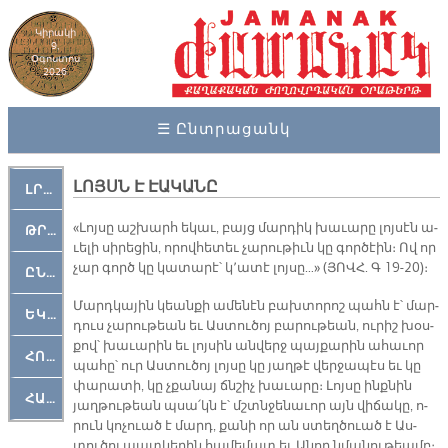
Կիրակի
9,
Օգոստոս
2026
☰ Ընտրացանկ
ԼՈՅՍՆ Է ԷԱԿԱՆԸ
ԼՐԱՀՈՍ
«Լոյ­սը աշ­խարհ ե­կաւ, բայց մար­դիկ խա­ւա­րը լոյ­սէն ա­
ԹՐՔԱՀԱՅ ԿԵԱՆՔ
ւե­լի սի­րե­ցին, ո­րով­հե­տեւ չա­րու­թիւն կը գոր­ծէին։ Ով որ
չար գործ կը կա­տա­րէ՝ կ՚ա­տէ լոյ­սը…» (ՅՈՎՀ. Գ 19-20)։
ԸՆԿԵՐԱՄՇԱԿՈՒԹԱՅԻՆ
Մարդ­կա­յին կեան­քի ա­մե­նէն բախ­տո­րոշ պահն է՝ մար­
ԵԿԵՂԵՑԱԿԱՆ
դուս չա­րու­թեան եւ Աս­տու­ծոյ բա­րու­թեան, ու­րիշ խօս­
քով՝ խա­ւա­րին եւ լոյ­սին ան­վերջ պայ­քա­րին ա­հա­ւոր
ՀՈԳԵՄՏԱՒՈՐ
պա­հը՝ ուր Աս­տու­ծոյ լոյ­սը կը յաղ­թէ վեր­ջա­պէս եւ կը
փա­րա­տի, կը չքա­նայ ճնշիչ խա­ւա­րը։ Լոյ­սը ինք­նին
ՀԱՐԹԱԿ
յաղ­թու­թեան պսա՛կն է՝ մշտնջե­նա­ւոր այն վի­ճա­կը, ո­
րուն կո­չուած է մարդ, քա­նի որ ան ստեղ­ծուած է Աս­
տու­ծոյ պատ­կե­րին հա­մե­մատ եւ Ա­նոր նմա­նու­թեամբ։