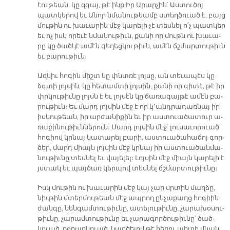
էու­թեան, կը զգայ, թէ ինք Իր Ա­րար­չին՝ Աս­տու­ծոյ
պատ­կե­րով եւ Ա­նոր նմա­նու­թեամբ ստեղ­ծուած է, բայց
մու­թին ու խա­ւա­րին մէջ կա­րե­լի չէ տես­նել ո՛չ պատ­կեր
եւ ոչ իսկ ո­րե­ւէ նմա­նու­թիւն, քա­նի որ մութն ու խա­ւա­
րը կը ծած­կէ ա­մէն գե­ղեց­կու­թիւն, ա­մէն ճշմար­տու­թիւն
եւ բա­րու­թիւն։
Ազ­նիւ հո­գին միշտ կը փնտռէ լոյ­սը, ան տե­ւա­պէս կը
ձգտի լոյ­սին, կը հե­տամ­տի լոյ­սին, քա­նի որ գի­տէ, թէ իր
փրկու­թիւ­նը լոյսն է եւ լոյ­սէն կը ճա­ռա­գայ­թէ ա­մէն բա­
րու­թիւն։ Եւ մարդ լոյ­սին մէջ է որ կ՚անդ­րա­դառ­նայ իր
իս­կու­թեան, իր ար­ժա­նի­քին եւ իր աս­տուա­ծա­տուր ա­
ռա­քի­նու­թիւն­նե­րուն։ Մարդ լոյ­սին մէջ՝ լու­սա­ւո­րուած
հո­գիով կրնայ կա­տա­րել բա­րի, աս­տուա­ծա­հա­ճոյ գոր­
ծեր, մարդ միայն լոյ­սին մէջ կրնայ իր աս­տուա­ծան­մա­
նու­թիւ­նը տես­նել եւ վա­յե­լել։ Լոյ­սին մէջ միայն կա­րե­լի է
յստակ եւ պայ­ծառ կեր­պով տես­նել ճշմար­տու­թիւ­նը։
Իսկ մու­թին ու խա­ւա­րին մէջ կայ չար սրտին մաղ­ձը,
նիւ­թին մտեր­մու­թեան մէջ ապ­րող ըն­չա­քաղց հո­գիին
ժան­գը, նեն­գամ­տու­թիւ­նը, ա­տե­լու­թիւ­նը, չա­րա­խօ­սու­
թիւ­նը, չա­րամ­տու­թիւ­նը եւ չա­րա­գոր­ծու­թիւ­նը՝ ծած­
կուած, քօ­ղար­կուած, կար­ծե­լով թէ հե­ռու պի­տի մնան