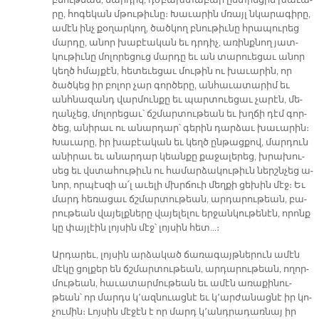
բնու­թեան, մար­դիկ, դժբախ­տա­բար ընտ­րե­ցին խա­ւա­
րը, հո­գե­կան մթու­թիւ­նը։ Խա­ւա­րին մռայլ նկա­րա­գի­րը,
ա­մէն ինչ քօ­ղար­կող, ծած­կող բնու­թիւ­նը հրա­պու­րեց
մար­դը, ա­նոր խա­բէա­կան եւ դրդիչ, ա­ռինք­նող յատ­
կու­թիւ­նը մո­լո­րե­ցուց մար­դը եւ ան տա­րուե­ցաւ ա­նոր
կեղծ հմայ­քէն, հե­տե­ւե­ցաւ մու­թին ու խա­ւա­րին, որ
ծած­կեց իր բո­լոր չար գոր­ծե­րը, ան­հա­ւա­տա­րիմ եւ
անհ­նա­զանդ վար­մուն­քը եւ պար­տուե­ցաւ չա­րէն, մե­
ղան­չեց, մո­լո­րե­ցաւ՝ ճշմար­տու­թեան եւ խղճի դէմ գոր­
ծեց, ա­նի­րաւ ու ա­նար­դար՝ գե­րին դար­ձաւ խա­ւա­րին։
Խա­ւա­րը, իր խա­բէա­կան եւ կեղծ ըն­թաց­քով, մար­դուն
ա­նի­րաւ եւ ա­նար­դար կեան­քը քա­ջա­լե­րեց, խրա­խու­
սեց եւ վստա­հու­թիւն ու հա­մար­ձա­կու­թիւն ներշն­չեց ա­
նոր, որ­պէս­զի ա՛լ ա­ւե­լի մխրճուի մեղ­քի ցե­խին մէջ։ Եւ
մարդ հե­ռա­ցաւ ճշմար­տու­թեան, ար­դա­րու­թեան, բա­
րու­թեան վա­յելք­նե­րը վա­յե­լե­լու եր­ջան­կու­թե­նէն, ո­րոնք
կը փայ­լէին լոյ­սին մէջ՝ լոյ­սին հետ…։
Ար­դա­րեւ, լոյ­սին ար­ձա­կած ճա­ռա­գայթ­նե­րուն ա­մէն
մէ­կը ցոլ­քեր են ճշմար­տու­թեան, ար­դա­րու­թեան, ո­ղոր­
մու­թեան, հա­ւա­տար­մու­թեան եւ ա­մէն ա­ռա­քի­նու­
թեան՝ որ մարդս կ՚ազ­նուաց­նէ եւ կ՚ար­ժա­նաց­նէ իր կո­
չու­մին։ Լոյ­սին մէ­ջէն է որ մարդ կ՚անդ­րա­դառ­նայ իր