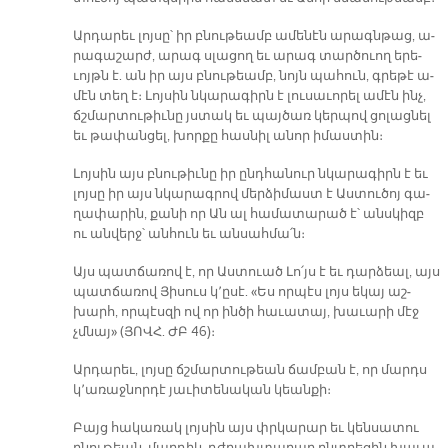
Ար­դա­րեւ լոյ­սը՝ իր բնու­թեամբ ա­մե­նէն ա­րագն­թաց, ա­
րա­գա­շարժ, ա­րագ սլա­ցող եւ ա­րագ տար­ծուող ե­րե­
ւոյթն է. ան իր այս բնու­թեամբ, նոյն պա­հուն, գրե­թէ ա­
մէն տեղ է։ Լոյ­սին նկա­րա­գիրն է լու­սա­ւո­րել ա­մէն ինչ,
ճշմար­տու­թիւ­նը յստակ եւ պայ­ծառ կեր­պով ցո­լաց­նել
եւ թա­փան­ցել, խոր­քը հաս­նիլ ա­նոր ի­մաս­տին։
Լոյ­սին այս բնու­թիւ­նը իր ընդ­հա­նուր նկա­րա­գիրն է եւ
լոյ­սը իր այս նկա­րագ­րով մեր­ձի­մաստ է Աս­տու­ծոյ գա­
ղա­փա­րին, քա­նի որ Ան ալ հա­մա­տա­րած է՝ անս­կիզբ
ու ան­վերջ՝ ան­հուն եւ ան­սահ­մա՛ն։
Այս պատ­ճա­ռով է, որ Աս­տուած Լո՛յս է եւ դար­ձեալ, այս
պատ­ճա­ռով Յի­սուս կ՚ը­սէ. «Ես որ­պէս լոյս ե­կայ աշ­
խարհ, որ­պէս­զի ով որ ին­ծի հա­ւա­տայ, խա­ւա­րի մէջ
չմնայ» (ՅՈՎՀ. ԺԲ 46)։­
Ար­դա­րեւ, լոյ­սը ճշմար­տու­թեան ճամ­բան է, որ մարդս
կ՚ա­ռաջ­նոր­դէ յա­ւի­տե­նա­կան կեան­քի։
Բայց հա­կա­ռակ լոյ­սին այս փրկա­րար եւ կեն­սա­տու