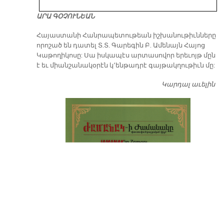
ԱՐԱ ԳՕՉՈՒՆԵԱՆ
​Հայաստանի Հանրապետութեան իշխանութիւնները
որոշած են դատել Տ.Տ. Գարեգին Բ. Ամենայն Հայոց
Կաթողիկոսը: Սա իսկապէս արտասովոր երեւոյթ մըն
է եւ միանշանակօրէն կ՚ենթադրէ գայթակղութիւն մը:
Կարդալ աւելին
Դ