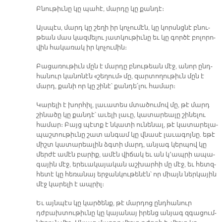
Բնու­թիւ­նը կը պա­հէ, մար­դը կը քան­դէ։
Այս­պէս, մարդ կը շե­ղի իր կո­չու­մէն, կը կորսնց­նէ բնու­
թեան մաս կազ­մե­լու յատ­կու­թիւ­նը եւ կը գոր­ծէ բո­լո­րո­
վին հա­կա­ռակ իր կո­չու­մին։
Բա­ցա­ռու­թիւն մըն է մար­դը բնու­թեան մէջ, ա­նոր ընդ­
հա­նուր կա­նո­նէն «շե­ղում» մը, զար­տո­ղու­թիւն մըն է
մարդ, քա­նի որ կը շի­նէ՝ քան­դե՛­լու հա­մար։
Կա­րե­լի է խոր­հիլ, լա­ւա­տես մտա­ծու­մով մը, թէ մարդ
շի­նա­ծը կը քան­դէ՝ ա­ւե­լի լա­ւը, կա­տա­րեա­լը շի­նե­լու
հա­մար։ Բայց պէտք է նկա­տի ու­նե­նալ, թէ կա­տա­րե­լա­
պաշ­տու­թիւ­նը շատ ան­գամ կը վնա­սէ լա­ւա­գոյ­նը. ե­թէ
միշտ կա­տա­րեա­լին ձգտի մարդ, ան­յագ կեր­պով կը
մեր­ժէ ա­մէն բա­րիք, ա­մէն վի­ճակ եւ ան կ՚ապ­րի ա­պա­
գա­յին մէջ, ե­րե­ւա­կա­յա­կան աշ­խար­հի մը մէջ, եւ հետզ­
հե­տէ կը հե­ռա­նայ եր­ջան­կու­թե­նէն՝ որ միայն ներ­կա­յին
մէջ կա­րե­լի է ապ­րիլ։
Եւ այն­պէս կը կար­ծենք, թէ մար­դոց ընդ­հա­նուր
դժբախ­տու­թիւ­նը կը կա­յա­նայ ի­րենց ան­յագ զգա­ցում­