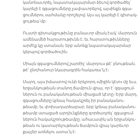
կա­նո­նա­ւո­րել, նպա­տա­կա­յար­մար ձե­ւով գոր­ծա­ծել՝
կա­րե­լի է զգա­ցում­նե­րը չա­փա­ւո­րելով, այ­սինքն զգա­
ցում­նե­րու սահ­մա­նը ո­րո­շե­լով։ Այս ալ կա­րե­լի է գի­տակ­
ցու­թեա՛մբ։
Ուս­տի գի­տակ­ցու­թիւ­նը բա­նա­ւոր միակ էակ՝ մար­դուն
ա­մե­նա­մեծ հարս­տու­թիւնն է, եւ հարս­տու­թիւն­նե­րը
ար­ժէք կը ստա­նան, երբ ա­նոնք նպա­տա­կա­յար­մար
կեր­պով գոր­ծա­ծուին։
Միայն զգա­ցում­նե­րով շար­ժիլ՝ մար­դուս թէ՛ բնու­թեան,
թէ՛ ընդ­հա­նուր նկա­րագ­րին հա­կա­ռա՛կ է։
Մարդ, այս ի­մաս­տով ու­նի երկ­րորդ «մի­ջին կէտ» մը եւս,
եր­ջան­կու­թեան տա­նող ճամ­բուն վրայ, որ է՝ զգա­ցում­
նե­րուն ու բա­նա­կա­նու­թեան միա­ցած կէ­տը։ Երբ մարդ,
զգա­ցում­նե­րը կրնայ հա­կակշ­ռել իր բա­նա­կա­նու­
թեամբ, եւ փո­խա­դար­ձա­բար, երբ կրնայ բա­նա­կա­նու­
թեամբ ստա­ցած ար­դիւնք­նե­րը գոր­ծադ­րել՝ զգա­ցում­
նե­րուն հա­կակշ­ռու­թեամ­բը, ա­հա­ւա­սիկ ան եր­ջան­կու­
թեան ու կա­տա­րե­լու­թեան ճամ­բուն վրայ կա­րե­ւոր
քայ­լեր առ­նե­լու ա­տա՛կ է։