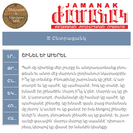
Հինգշաբթի
6,
Օգոստոս
2026
☰ Ընտրացանկ
​ՇԻՆԵԼ ԵՒ ԱՒԵՐԵԼ
ԼՐԱՀՈՍ
Պահ մը դի­տենք մեր շուր­ջը եւ անդ­րա­դառ­նանք բնու­
ԹՐՔԱՀԱՅ ԿԵԱՆՔ
թեան եւ ա­նոր մէջ մար­դուն ընդ­հա­նուր նկա­րագ­րին։
Ի՞նչ կը տես­նէք։ Բնու­թիւ­նը շա­րու­նակ կը շի­նէ, կ՚ար­
ԸՆԿԵՐԱՄՇԱԿՈՒԹԱՅԻՆ
տադ­րէ եւ կը պա­հէ, կը պահ­պա­նէ, հոգ կը տա­նի, կը
խնա­մէ իր շի­նա­ծին։ Մարդ ի՞նչ կ՚ը­նէ։ Մարդն ալ կը շի­
ԵԿԵՂԵՑԱԿԱՆ
նէ, կ՚ար­տադ­րէ, ժա­մա­նա­կի մը հա­մար կը պա­հէ, կը
պահ­պա­նէ շի­նա­ծը, կը խնա­մէ զայն, բայց ժա­մա­նակ
ՀՈԳԵՄՏԱՒՈՐ
մը յե­տոյ՝ կ՚ա­ւե­րէ ու կը քան­դէ իր իսկ ձեռ­քով շի­նա­ծը։
Ա­ւե­լի՛ն՝ մարդ, բնու­թեան շի­նածն ալ կը քան­դէ, եւ շատ
ՀԱՐԹԱԿ
ա­ւե­լի ցա­ւա­լին՝ մարդս մար­դը կը սպան­նէ՝ դի­տա­ւո­
րեալ կեր­պով կը վնա­սէ իր նմա­նին կեան­քը։