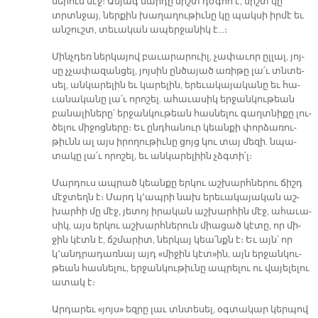
նե­րուն մէջ։ Ան­յագ մար­դը միշտ դժգոհ է, միշտ կը
տրտնջայ, ներ­քին խա­ղա­ղու­թիւ­նը կը պակ­սի իր­մէ եւ
ան­շուշտ, տե­ւա­կան ա­պեր­ջա­նիկ է…։
Մինչ­դեռ ներ­կա­յով բա­ւա­րա­րուիլ, չա­փա­ւոր ըլ­լալ, յոյ­
սը չչա­փա­զան­ցել, յոյ­սին ըն­ծա­յած ա­ռի­թը լա՛ւ տնտե­
սել, ան­կա­րե­լին եւ կա­րե­լին, ե­րե­ւա­կա­յա­կա­նը եւ հա­
ւա­նա­կա­նը լա՛ւ ո­րո­շել. ա­հա­ւա­սիկ եր­ջան­կու­թեան
բա­նա­լի­նե­րը՝ եր­ջան­կու­թեան հաս­նե­լու գաղտ­նի­քը լու­
ծե­լու մի­ջոց­նե­րը։ Եւ ընդ­հա­նուր կեան­քի փոր­ձա­ռու­
թիւնն ալ այս ի­րո­ղու­թիւ­նը ցոյց կու տայ մե­զի. նպա­
տա­կը լա՛ւ ո­րո­շել, եւ ան­կա­րե­լիին չձգտի՛լ։
Մար­դուս ապ­րած կեան­քը եր­կու աշ­խարհ­նե­րու ճիշդ
մէջ­տեղն է։ Մարդ կ՚ապ­րի նախ ե­րե­ւա­կա­յա­կան աշ­
խար­հի մը մէջ, յե­տոյ ի­րա­կան աշ­խար­հին մէջ, ա­հա­ւա­
սիկ, այս եր­կու աշ­խարհ­նե­րուն միա­ցած կէ­տը, որ մի­
ջին կէտն է, ճշմա­րիտ, ներ­կայ կեա՛նքն է։ Եւ այն՝ որ
կ՚անդ­րա­դառ­նայ այդ «մի­ջին կէտ»ին, այն եր­ջան­կու­
թեան հաս­նե­լու, եր­ջան­կու­թիւ­նը ապ­րե­լու ու վա­յե­լե­լու
ա­տակ է։
Ար­դա­րեւ «յոյս» եզ­րը լաւ տնտե­սել, օգ­տա­կար կեր­պով