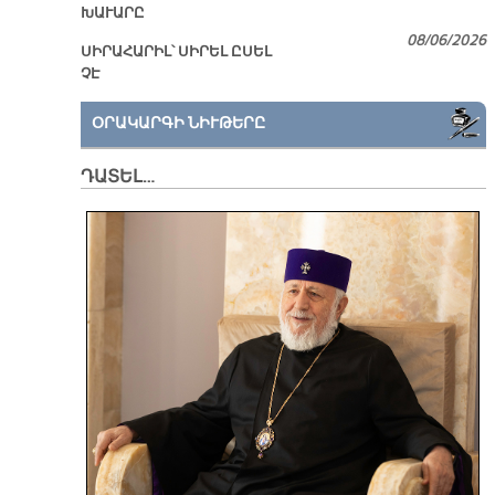
ԽԱՒԱՐԸ
08/06/2026
ՍԻՐԱՀԱՐԻԼ՝ ՍԻՐԵԼ ԸՍԵԼ
ՉԷ
ՕՐԱԿԱՐԳԻ ՆԻՒԹԵՐԸ
ԴԱՏԵԼ…