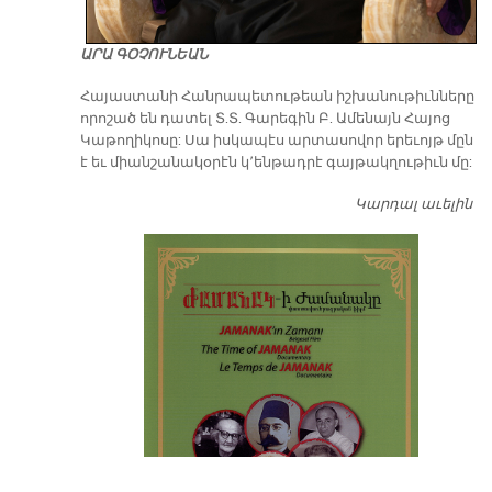
ԱՐԱ ԳՕՉՈՒՆԵԱՆ
​Հայաստանի Հանրապետութեան իշխանութիւնները
որոշած են դատել Տ.Տ. Գարեգին Բ. Ամենայն Հայոց
Կաթողիկոսը: Սա իսկապէս արտասովոր երեւոյթ մըն
է եւ միանշանակօրէն կ՚ենթադրէ գայթակղութիւն մը:
Կարդալ աւելին
Դ