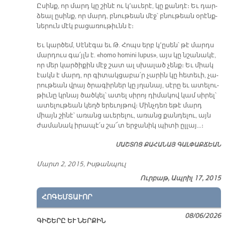
Ը­սինք, որ մարդ կը շի­նէ ու կ՚ա­ւե­րէ, կը քան­դէ։ Եւ դար­
ձեալ ը­սինք, որ մարդ, բնու­թեան մէջ՝ բնու­թեան օ­րէնք­
նե­րուն մէկ բա­ցա­ռու­թիւնն է։
Եւ կար­ծեմ, Սէ­նէ­գա եւ Թ. Հոպս երբ կ՚ը­սեն՝ թէ մարդս
մար­դուս գա՛յլն է. «homo homini lupus», այս կը նշա­նա­կէ,
որ մեր կար­ծի­քին մէջ շատ ալ սխա­լած չենք։ Եւ միակ
էակն է մարդ, որ գի­տակ­ցա­բա՛ր չա­րին կը հե­տե­ւի, չա­
րու­թեան վրայ ծրա­գիր­ներ կը յղա­նայ, սէ­րը եւ ա­տե­լու­
թիւ­նը կրնայ ծած­կել՝ ա­տել սի­րոյ դի­մա­կով կամ սի­րել՝
ա­տե­լու­թեան կեղծ ե­րե­ւոյ­թով։ Մինչ­դեռ ե­թէ մարդ
միայն շի­նէ՝ ա­ռանց ա­ւե­րե­լու, ա­ռանց քան­դե­լու, այն
ժա­մա­նակ ի­րա­պէ՛ս շա՜տ եր­ջա­նիկ պի­տի ըլ­լայ…։
ՄԱՇ­ՏՈՑ ՔԱ­ՀԱ­ՆԱՅ ԳԱԼ­ՓԱՔ­ՃԵԱՆ
Մարտ 2, 2015, Իս­թան­պուլ
Ուրբաթ, Ապրիլ 17, 2015
ՀՈԳԵՄՏԱՒՈՐ
08/06/2026
ԳԻՇԵՐԸ ԵՒ ՆԵՐՔԻՆ