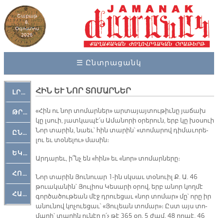
Շաբաթ
8,
Օգոստոս
2026
☰ Ընտրացանկ
ՀԻՆ ԵՒ ՆՈՐ ՏՈՄԱՐՆԵՐ
ԼՐԱՀՈՍ
«Հին ու նոր տո­մար­ներ» ար­տա­յայ­տու­թիւ­նը յա­ճախ
ԹՐՔԱՀԱՅ ԿԵԱՆՔ
կը լսուի, յատ­կա­պէ՛ս Ա­մա­նո­րի օ­րե­րուն, երբ կը խօ­սուի
Նոր տա­րին, նաեւ՝ հին տա­րին՝ «տո­մա­րով դի­մա­ւո­րե­
ԸՆԿԵՐԱՄՇԱԿՈՒԹԱՅԻՆ
լու եւ տօ­նե­լու» մա­սին։
ԵԿԵՂԵՑԱԿԱՆ
Ար­դա­րեւ, ի՞նչ են «հին» եւ «նոր» տո­մար­նե­րը։
ՀՈԳԵՄՏԱՒՈՐ
Նոր տա­րին Յու­նուար 1-ին սկսաւ տօ­նուիլ Ք. Ա. 46
թուա­կա­նին՝ Յու­լիոս Կե­սա­րի օ­րով, երբ ա­նոր կող­մէ
ՀԱՐԹԱԿ
գոր­ծա­ծու­թեան մէջ դրուե­ցաւ «նոր տո­մար» մը՝ ո­րը իր
ա­նու­նով կո­չուե­ցաւ՝ «Յու­լեան տո­մար»։ Ըստ այս տո­
մա­րի՝ տա­րին ու­նէր ո՛չ թէ 365 օր, 5 ժամ, 48 րո­պէ, 46