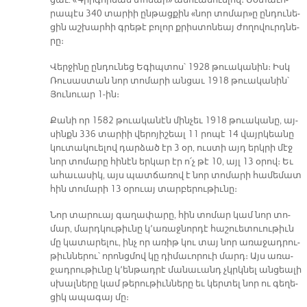
ցաւ. «Գրի­գո­րեան տո­մար» ա­նուա­նուե­լով։ Մօ­տա­ւո­
րա­պէս 340 տա­րիի ըն­թաց­քին «նոր տո­մար»ը ըն­դու­նե­
ցին աշ­խար­հի գրե­թէ բո­լոր քրիս­տո­նեայ ժո­ղո­վուրդ­նե­
րը։
Վեր­ջի­նը ըն­դու­նեց Ե­գիպ­տոս՝ 1928 թուա­կա­նին։ Իսկ
Ռու­սաս­տան նոր տո­մա­րի ան­ցաւ 1918 թուա­կա­նին՝
Յու­նուար 1-ին։
Քա­նի որ 1582 թուա­կա­նէն մին­չեւ 1918 թուա­կա­նը, այ­
սինքն 336 տա­րիի վե­րո­յի­շեալ 11 րո­պէ 14 վայր­կեա­նը
կու­տա­կուե­լով դար­ձած էր 3 օր, ուս­տի այդ երկ­րի մէջ
նոր տո­մա­րը հի­նէն եր­կար էր ո՛չ թէ 10, այլ 13 օ­րով։ Եւ
ա­հա­ւա­սիկ, այս պատ­ճա­ռով է նոր տո­մա­րի հա­մե­մատ
հին տո­մա­րի 13 օ­րուայ տար­բե­րու­թիւ­նը։
Նոր տա­րուայ գա­ղա­փա­րը, հին տո­մար կամ նոր տո­
մար, մարդ­կու­թիւ­նը կ՚ա­ռաջ­նոր­դէ հա­շուե­տուու­թիւն
մը կա­տա­րե­լու, ինչ որ ա­ռիթ կու տայ նոր ա­ռա­ջադ­րու­
թիւն­նե­րու՝ ո­րոնց­մով կը դի­մա­ւո­րուի մարդ։ Այս ա­ռա­
ջադ­րու­թիւ­նը կ՚են­թադ­րէ մա­նա­ւանդ չկրկնել ան­ցեա­լի
սխալ­նե­րը կամ թե­րու­թիւն­նե­րը եւ կեր­տել նոր ու գե­ղե­
ցիկ ա­պա­գայ մը։