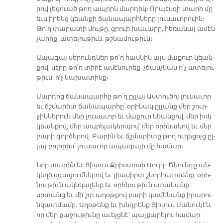
րով լե­ցուած թող ապ­րին մար­դիկ։ Որ­պէս­զի տա­րի մը
եւս ի­րենց կեան­քի ճա­նա­պարհ­նե­րը լու­սա­ւո­րուին։
Թո՛ղ փա­րա­տի մու­թը, ցրուի խա­ւա­րը, հե­ռա­նայ ա­մէն
չա­րիք, ա­տե­լու­թիւն, թշնա­մու­թիւն։
Ա­պա­գայ սե­րունդ­ներ թո՛ղ հաս­նին այս մա­քուր կեան­
քով, սէ­րը թո՛ղ տի­րէ ա­մէ­նու­րեք. չճանչ­նան ո՛չ ա­տե­լու­
թիւն, ո՛չ նա­խա­տինք։
Մար­դոց ճա­նա­պար­հը թո՛ղ ըլ­լայ Աս­տու­ծոյ լու­սա­ւոր
եւ ճշմա­րիտ ճա­նա­պար­հը՝ օ­րի­նակ ըլ­լանք մեր շուր­
ջին­նե­րուն մեր լու­սա­ւոր եւ մա­քուր կեան­քով, մեր իսկ
կեան­քով, մեր ապ­րե­լա­կեր­պով՝ մեր օ­րի­նա­կով եւ մեր
բա­րի գոր­ծե­րով։ Բա­րին եւ ճշմա­րի­տը թող ու­ղե­ցոյց ըլ­
լայ բո­լո­րիս՝ լու­սա­ւոր ա­պա­գա­յի մը հա­մար։
Նոր տա­րին եւ Յի­սուս Քրիս­տո­սի Սուրբ Ծնուն­դը ան­
կեղծ զգա­ցում­նե­րով եւ լիա­սիրտ շնոր­հա­ւո­րենք, օրհ­
նու­թիւն ակն­կա­լենք եւ օրհ­նու­թիւն ստա­նանք.
սրտանց եւ մի՛շտ ա­ղօթ­քով բա­րի կա­մե­նանք ի­րա­րու
նկատ­մամբ։ Ա­ղօ­թենք եւ խնդրենք Յի­սուս Մա­նու­կէն,
որ մեր քա­ջու­թիւ­նը ա­ւելց­նէ՝ պայ­քա­րե­լու հա­մար