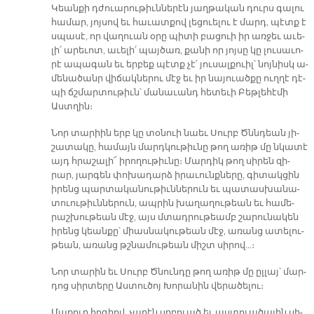
Կեան­քի դժուա­րու­թիւն­նե­րէն յաղ­թա­կան դուրս գա­լու
հա­մար, յոյ­սով եւ հա­ւատ­քով լե­ցուե­լու է մարդ, պէտք է
սպա­սէ, որ վա­ղուան օ­րը պի­տի բա­ցուի իր առ­ջեւ ա­ւե­
լի՛ ա­րե­ւոտ, ա­ւե­լի՛ պայ­ծառ, քա­նի որ յոյ­սը կը լու­սա­ւո­
րէ ա­պա­գան եւ եր­բեք պէտք չէ՛ յու­սալ­քուիլ՝ նոյ­նիսկ ա­
մե­նա­ծանր վի­ճակ­նե­րու մէջ եւ իր նա­յուած­քը ուղ­ղէ դէ­
պի ճշմար­տու­թիւն՝ մա­նա­ւանդ հե­տե­ւի Բեթ­լե­հէ­մի
Աստ­ղին։
Նոր տա­րիին երբ կը տօ­նուի նաեւ Սուրբ Ծննդեան յի­
շա­տա­կը, հա­մայն մարդ­կու­թիւ­նը թող ա­ռիթ մը նկա­տէ
այդ հրա­շա­լի՜ ի­րո­ղու­թիւ­նը։ Մար­դիկ թող սի­րեն զի­
րար, յար­գեն փո­խա­դարձ ի­րա­ւունք­նե­րը, գի­տակ­ցին
ի­րենց պար­տա­կա­նու­թիւն­նե­րուն եւ պա­տաս­խա­նա­
տուու­թիւն­նե­րուն, ապ­րին խա­ղա­ղու­թեան եւ հա­մե­
րաշ­խու­թեան մէջ, այս մտադ­րու­թեամբ շա­րու­նա­կեն
ի­րենց կեան­քը՝ միաս­նա­կու­թեան մէջ, ա­ռանց ա­տե­լու­
թեան, ա­ռանց թշնա­մու­թեան միշտ սի­րով…։
Նոր տա­րին եւ Սուրբ Ծնուն­դը թող ա­ռիթ մը ըլ­լայ՝ մար­
դոց սիր­տե­րը Աս­տու­ծոյ Խո­րա­նին վե­րա­ծե­լու։
Մա­քուր հո­գիով, չա­րէն սրբուած եւ աս­տուա­ծա­յին սի­