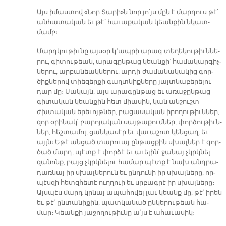
Այս ի­մաս­տով «Նոր Տա­րի»ն նոր յո՛յս մըն է մար­դուս թէ՛
ան­հա­տա­կան եւ թէ՛ հա­ւա­քա­կան կեան­քին նկատ­
մամբ։
Մարդ­կու­թիւ­նը այ­սօր կ՚ապ­րի ա­րագ տե­ղե­կու­թիւն­նե­
րու, գի­տու­թեան, ա­րա­գըն­թաց կեան­քի՝ հա­մա­կար­գիչ­
նե­րու, ար­բա­նեակ­նե­րու, ար­դի-ժա­մա­նա­կա­կից գոր­
ծիք­նե­րով տիե­զեր­քի գաղտ­նիք­նե­րը յայտ­նա­բե­րե­լու
դար մը։ Սա­կայն, այս ա­րա­գըն­թաց եւ ա­ռա­ջըն­թաց
գի­տա­կան կեան­քին հետ միա­սին, կան ան­շուշտ
ժխտա­կան ե­րե­ւոյթ­ներ, բա­ցա­սա­կան ի­րո­ղու­թիւն­ներ,
զոր օ­րի­նակ՝ բա­րո­յա­կան սայ­թա­քում­ներ, փոր­ձու­թիւն­
ներ, հեշ­տա­մոլ, ցան­կա­սէր եւ վա­ւա­շոտ կեն­ցաղ, եւ
այլն։ Ե­թէ ան­ցած տա­րուայ ըն­թաց­քին սխալ­ներ է գոր­
ծած մարդ, պէտք է փոր­ձէ եւ ա­ւե­լին՝ ջա­նայ չկրկնել
զա­նոնք, բայց չկրկնե­լու հա­մար պէտք է նախ անդ­րա­
դառ­նայ իր սխալ­նե­րուն եւ ըն­դու­նի իր սխալ­նե­րը, որ­
պէս­զի հետզ­հե­տէ ուղ­ղուի եւ սրբագ­րէ իր սխալ­նե­րը։
Այս­պէս մարդ կրնայ ա­պա­հո­վել լաւ կեանք մը, թէ՛ ի­րեն
եւ թէ՛ ըն­տա­նի­քին, պատ­կա­նած ըն­կե­րու­թեան հա­
մար։ Կեան­քի յա­ջո­ղու­թիւ­նը ա՛յս է ա­հա­ւա­սիկ։