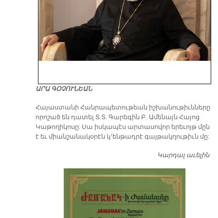
ԱՐԱ ԳՕՉՈՒՆԵԱՆ
​Հայաստանի Հանրապետութեան իշխանութիւնները
որոշած են դատել Տ.Տ. Գարեգին Բ. Ամենայն Հայոց
Կաթողիկոսը: Սա իսկապէս արտասովոր երեւոյթ մըն
է եւ միանշանակօրէն կ՚ենթադրէ գայթակղութիւն մը:
Կարդալ աւելին
Դ