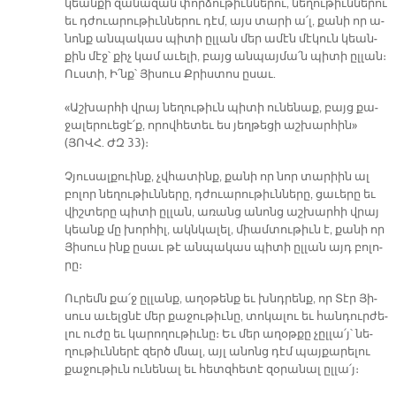
կեան­քի զա­նա­զան փոր­ձու­թիւն­նե­րու, նե­ղու­թիւն­նե­րու
եւ դժուա­րու­թիւն­նե­րու դէմ, այս տա­րի ա՛լ, քա­նի որ ա­
նոնք ան­պա­կաս պի­տի ըլ­լան մեր ա­մէն մէ­կուն կեան­
քին մէջ՝ քիչ կամ ա­ւե­լի, բայց ան­պայ­մա՛ն պի­տի ըլ­լան։
Ուս­տի, Ի՛նք՝ Յի­սուս Քրիս­տոս ը­սաւ.
«Աշ­խար­հի վրայ նե­ղու­թիւն պի­տի ու­նե­նաք, բայց քա­
ջա­լե­րուե­ցէ՛ք, ո­րով­հե­տեւ ես յեղ­թե­ցի աշ­խար­հին»
(ՅՈՎՀ. ԺԶ 33)։
Չ­յու­սալ­քուինք, չվհա­տինք, քա­նի որ նոր տա­րիին ալ
բո­լոր նե­ղու­թիւն­նե­րը, դժուա­րու­թիւն­նե­րը, ցա­ւե­րը եւ
վիշ­տե­րը պի­տի ըլ­լան, ա­ռանց ա­նոնց աշ­խար­հի վրայ
կեանք մը խոր­հիլ, ակն­կա­լել, միամ­տու­թիւն է, քա­նի որ
Յի­սուս ինք ը­սաւ թէ ան­պա­կաս պի­տի ըլ­լան այդ բո­լո­
րը։
Ու­րեմն քա՛ջ ըլ­լանք, ա­ղօ­թենք եւ խնդրենք, որ Տէր Յի­
սուս ա­ւելց­նէ մեր քա­ջու­թիւ­նը, տո­կա­լու եւ հան­դուր­ժե­
լու ու­ժը եւ կա­րո­ղու­թիւ­նը։ Եւ մեր ա­ղօթ­քը չըլ­լա՛յ՝ նե­
ղու­թիւն­նե­րէ զերծ մնալ, այլ ա­նոնց դէմ պայ­քա­րե­լու
քա­ջու­թիւն ու­նե­նալ եւ հետզ­հե­տէ զօ­րա­նալ ըլ­լա՛յ։