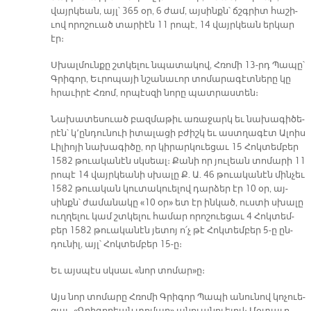
վայր­կեան, այլ՝ 365 օր, 6 ժամ, այ­սինքն՝ ճշգրիտ հա­շի­
ւով ո­րո­շուած տա­րիէն 11 րո­պէ, 14 վայր­կեան եր­կար
էր։
Սխալ­մուն­քը շտկե­լու նպա­տա­կով, Հռո­մի 13-րդ Պա­պը՝
Գրի­գոր, Եւ­րո­պա­յի նշա­նա­ւոր տո­մա­րա­գէտ­նե­րը կը
հրա­ւի­րէ Հռոմ, որ­պէս­զի նո­րը պատ­րաս­տեն։
Նա­խա­տե­սուած բազ­մա­թիւ ա­ռա­ջարկ եւ նա­խա­գի­ծե­
րէն՝ կ՚ըն­դու­նուի ի­տա­լա­ցի բժիշկ եւ աստ­ղա­գէտ Ա­լոիս
Լի­լիո­յի նա­խա­գի­ծը, որ կի­րար­կուե­ցաւ 15 Հոկ­տեմ­բեր
1582 թուա­կա­նէն սկսեալ։ Քա­նի որ յու­լեան տո­մա­րի 11
րո­պէ 14 վայր­կեա­նի սխա­լը Ք. Ա. 46 թուա­կա­նէն մին­չեւ
1582 թուա­կան կու­տա­կուե­լով դար­ձեր էր 10 օր, այ­
սինքն՝ ժա­մա­նա­կը «10 օր» ետ էր ին­կած, ուս­տի սխա­լը
ուղ­ղե­լու կամ շտկե­լու հա­մար ո­րո­շուե­ցաւ 4 Հոկ­տեմ­
բեր 1582 թուա­կա­նէն յե­տոյ ո՛չ թէ Հոկ­տեմ­բեր 5-ը ըն­
դու­նիլ, այլ՝ Հոկ­տեմ­բեր 15-ը։­
Եւ այս­պէս սկսաւ «նոր տո­մար»ը։
Այս նոր տո­մա­րը Հռո­մի Գրի­գոր Պա­պի ա­նու­նով կո­չուե­