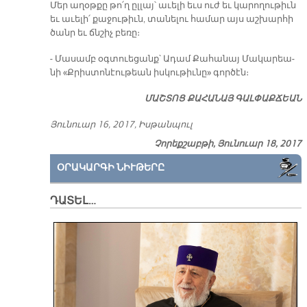
Մեր ա­ղօթ­քը թո՛ղ ըլ­լայ՝ ա­ւե­լի եւս ուժ եւ կա­րո­ղու­թիւն
եւ ա­ւե­լի՛ քա­ջու­թիւն, տա­նե­լու հա­մար այս աշ­խար­հի
ծանր եւ ճնշիչ բե­ռը։
- Մա­սամբ օգ­տուե­ցանք՝ Ա­դամ Քա­հա­նայ Մա­կա­րեա­
նի «Քրիս­տո­նէու­թեան իս­կու­թիւ­նը» գոր­ծէն։
ՄԱՇ­ՏՈՑ ՔԱ­ՀԱ­ՆԱՅ ԳԱԼ­ՓԱՔ­ՃԵԱՆ
Յու­նուար 16, 2017, Իս­թան­պուլ
Չորեքշաբթի, Յունուար 18, 2017
ՕՐԱԿԱՐԳԻ ՆԻՒԹԵՐԸ
ԴԱՏԵԼ…