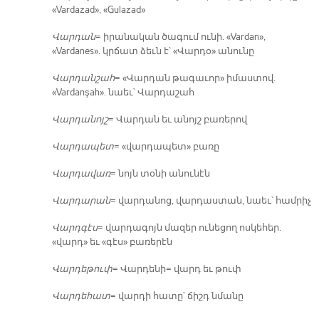
«Vardazad», «Gulazad»
Վար­դան
= ի­րա­նա­կան ծա­գում ու­նի. «Vardan»,
«Vardanes». կրճատ ձեւն է՝ «Վար­դօ» ա­նու­նը
Վար­դան­շահ
= «Վար­դան թա­գա­ւոր» ի­մաս­տով.
«Vardanşah». նաեւ՝ Վար­դա­շահ
Վար­դա­նոյշ
= Վար­դան եւ ա­նոյշ բա­ռե­րով
Վար­դա­պետ
= «վար­դա­պետ» բա­ռը
Վար­դա­վառ
= նոյն տօ­նի ա­նու­նէն
Վար­դա­րան
= վար­դա­նոց, վար­դաս­տան, նաեւ՝ համ­րիչ
Վարդ­գէս
= վար­դա­գոյն մա­զեր ու­նե­ցող ոս­կե­հեր.
«վարդ» եւ «գէս» բա­ռե­րէն
Վար­դե­թուփ
= Վար­դե­նի= վարդ եւ թուփ
Վար­դե­հատ
= վար­դի հա­տը՝ ճիշդ նմա­նը