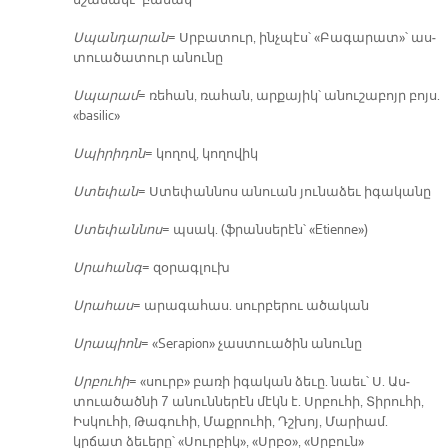
նշա­նա­կէ՝ բա­նակ
Սպան­դա­րան
= Սրբա­տուր, ինչ­պէս՝ «Բա­գա­րատ»՝ աս­
տուա­ծա­տուր ա­նու­նը
Սպա­րամ
= ռե­հան, ռա­հան, ար­քա­յիկ՝ ա­նու­շա­բոյր բոյս.
«basilic»
Սպի­րի­դոն
= կո­ղով, կո­ղո­վիկ
Ստե­փան
= Ստե­փան­նոս ա­նուան յու­նա­ձեւ ի­գա­կա­նը
Ստե­փան­նոս
= պսակ. (ֆրան­սե­րէն՝ «Etienne»)
Սրա­հանգ
= զօ­րագ­լուխ
Սրա­հաս
= ա­րա­գա­հաս. սուր­բե­րու ա­ծա­կան
Սրա­պիոն
= «Serapion» չաս­տուա­ծին ա­նու­նը
Սրբու­հի
= «սուրբ» բա­ռի ի­գա­կան ձե­ւը. նաեւ՝ Ս. Աս­
տուա­ծած­նի 7 ա­նուն­նե­րէն մէկն է. Սրբու­հի, Տի­րու­հի,
Իս­կու­հի, Թա­գու­հի, Մաք­րու­հի, Դշխոյ, Մա­րիամ.
կրճատ ձե­ւե­րը՝ «Սուր­բիկ», «Սրբօ», «Սրբուն»