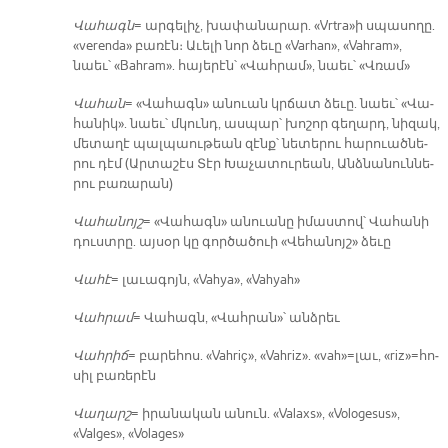
Վա­հագն
= ար­գե­լիչ, խա­փա­նա­րար. «Vrtra»ի սպա­սո­ղը.
«verenda» բա­ռէն։ Ա­ւե­լի նոր ձե­ւը «Varhan», «Vahram»,
նաեւ՝ «Bahram». հա­յե­րէն՝ «Վահ­րամ», նաեւ՝ «Վռամ»
Վա­հան
= «Վա­հագն» ա­նուան կրճատ ձե­ւը. նաեւ՝ «Վա­
հա­նիկ». նաեւ՝ մկունդ, աս­պար՝ խո­շոր գե­ղարդ, նի­զակ,
մե­տա­ղէ պալ­պաու­թեան զէնք՝ նե­տե­րու հա­րուած­նե­
րու դէմ (Ար­տա­շէս Տէր Խա­չա­տու­րեան, Անձ­նա­նուն­նե­
րու բա­ռա­րան)
Վա­հա­նոյշ
= «Վա­հագն» ա­նուա­նը ի­մաս­տով՝ Վա­հա­նի
դուստ­րը. այ­սօր կը գոր­ծա­ծուի «Վե­հա­նոյշ» ձե­ւը
Վա­հէ
= լա­ւա­գոյն, «Vahya», «Vahyah»
Վահ­րամ
= Վա­հագն, «Վահ­րան»՝ անձ­րեւ
Վահ­րիճ
= բա­րե­հոս. «Vahriç», «Vahriz». «vah»=լաւ, «riz»=հո­
սիլ բա­ռե­րէն
Վա­ղարշ
= ի­րա­նա­կան ա­նուն. «Valaxs», «Vologesus»,
«Valges», «Volages»