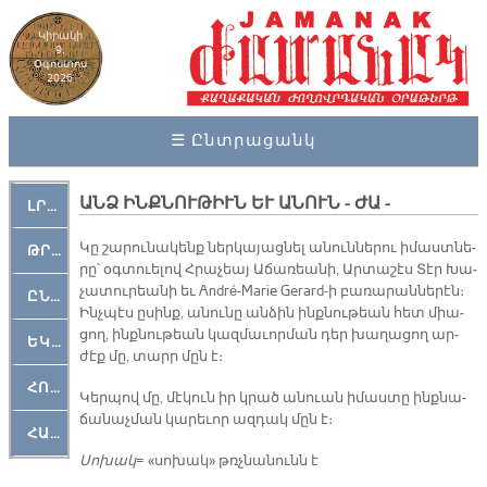
Կիրակի
9,
Օգոստոս
2026
☰ Ընտրացանկ
ԱՆՁ ԻՆՔՆՈՒԹԻՒՆ ԵՒ ԱՆՈՒՆ - ԺԱ -
ԼՐԱՀՈՍ
Կը շա­րու­նա­կենք ներ­կա­յաց­նել ա­նուն­նե­րու ի­մաստ­նե­
ԹՐՔԱՀԱՅ ԿԵԱՆՔ
րը՝ օգ­տուե­լով Հրա­չեայ Ա­ճա­ռեա­նի, Ար­տա­շէս Տէր Խա­
չա­տու­րեա­նի եւ André-Marie Gerard-ի բա­ռա­րան­նե­րէն։
ԸՆԿԵՐԱՄՇԱԿՈՒԹԱՅԻՆ
Ինչ­պէս ը­սինք, ա­նու­նը ան­ձին ինք­նու­թեան հետ միա­
ցող, ինք­նու­թեան կազ­մա­ւոր­ման դեր խա­ղա­ցող ար­
ԵԿԵՂԵՑԱԿԱՆ
ժէք մը, տարր մըն է։
ՀՈԳԵՄՏԱՒՈՐ
Կեր­պով մը, մէ­կուն իր կրած ա­նուան ի­մաս­տը ինք­նա­
ճա­նաչ­ման կա­րե­ւոր ազ­դակ մըն է։
ՀԱՐԹԱԿ
Սո­խակ
= «սո­խակ» թռչնա­նունն է