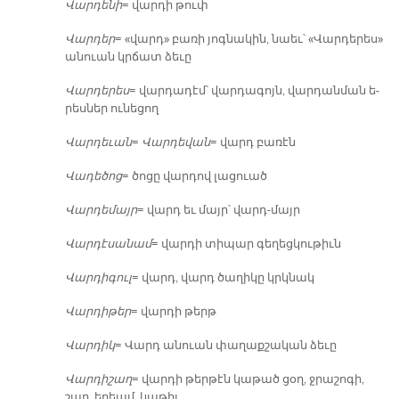
Վար­դե­նի
= վար­դի թուփ
Վար­դեր
= «վարդ» բա­ռի յոգ­նա­կին, նաեւ՝ «Վար­դե­րես»
ա­նուան կրճատ ձե­ւը
Վար­դե­րես
= վար­դա­դէմ՝ վար­դա­գոյն, վար­դան­ման ե­
րես­ներ ու­նե­ցող
Վար­դե­ւան
=
Վար­դե­վան
= վարդ բա­ռէն
Վա­դե­ծոց
= ծո­ցը վար­դով լա­ցուած
Վար­դե­մայր
= վարդ եւ մայր՝ վարդ-մայր
Վար­դէ­սա­նամ
= վար­դի տի­պար գե­ղեց­կու­թիւն
Վար­դի­գուլ
= վարդ, վարդ ծա­ղի­կը կրկնակ
Վար­դի­թեր
= վար­դի թերթ
Վար­դիկ
= Վարդ ա­նուան փա­ղաք­շա­կան ձե­ւը
Վար­դի­շաղ
= վար­դի թեր­թէն կա­թած ցօղ, ջրա­շո­գի,
շաղ, ե­ղեամ, կա­թիլ