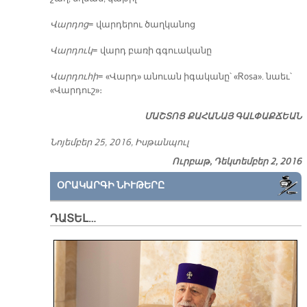
Վար­դոց
= վար­դե­րու ծաղ­կա­նոց
Վար­դուկ
= վարդ բա­ռի գգուա­կա­նը
Վար­դու­հի
= «Վարդ» ա­նուան ի­գա­կա­նը՝ «Rosa». նաեւ՝
«Վար­դուշ»։
ՄԱՇ­ՏՈՑ ՔԱ­ՀԱ­ՆԱՅ ԳԱԼ­ՓԱՔ­ՃԵԱՆ
Նո­յեմ­բեր 25, 2016, Իս­թան­պուլ
Ուրբաթ, Դեկտեմբեր 2, 2016
ՕՐԱԿԱՐԳԻ ՆԻՒԹԵՐԸ
ԴԱՏԵԼ…