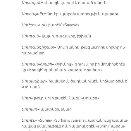
Սո­րա­ղան
= «հարց­նել» բա­յէն ծա­գած ա­նուն
Սոր­ղաթ­միշ
= նուէր, պար­գե­ւատ­րու­թիւն, պար­գեւ
Սուէտ
= «սեւ» բա­ռէն՝ «Suveyd»
Սուլ­թան
= կա­յսր, թա­գա­ւոր, իշ­խան
Սուլ­թան­դիլ­շատ
= Սուլ­թա­նին՝ թա­գա­ւո­րին սիր­տը ու­
րա­խաց­նող
Սուլ­թան-խու­շի
= «Փիւ­նիկ»՝ թռ­չուն, որ իր մո­խիր­նե­րէն
կը վե­րա­կեն­դա­նա­նար. «թա­գա­ւո­րա­հաւ»
Սու­սամ­բար
= հա­մա­նուն ծաղ­կա­նու­նէն. կրճատ ձեւն է՝
«Սու­սամ»
Սուր
= թուր, սուր բա­ռէն. նաեւ՝ «Սու­սեր»
Սու­րաթ
= պատ­կեր, նկար
Սու­րէն
= «Suren», «Surhan», «Surena». այս ա­նու­նը պա­տա­
հա­կան նմա­նու­թիւն ու­նի պարս­կե­րէն «suran»՝ յար­ձա­