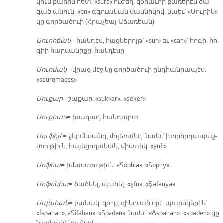
կում բա­ռին հետ. «sura» ու­ժեղ, զօ­րա­ւոր բա­ռե­րէն ծա­
գած ա­նուն, «en» գգուա­կան մաս­նի­կով. նաեւ՝ «Սու­րիկ»
կը գոր­ծա­ծուի (Հրա­չեայ Ա­ճա­ռեան)
Սու­րի­ճան
= հան­դէս, հաց­կե­րոյթ՝ «sur» եւ «can»՝ հո­գի, հո­
գիի հար­սա­նի­քը, հան­դէ­սը
Սուր­մակ
= վրաց մէջ կը գոր­ծա­ծուի ընդ­հան­րա­պէս.
«sauromaces»
Սու­քար
= շա­քար. «sukkar». «şeker»
Սու­քիաս
= խա­ղաղ, հան­դարտ
Սու­ֆի­յէ
= ջեր­մե­ռանդ, մո­լե­ռանդ. նաեւ՝ խորհր­դա­պաշ­
տու­թիւն, հա­յե­ցո­ղա­կան, միս­տիկ. «şufi»
Սո­ֆիա
= ի­մաս­տու­թիւն. «Sophia», «Sophy»
Սո­ֆո­նիա
= ծած­կել, պա­հել. «şfn», «Şafanya»
Սպա­հան
= բա­նակ, զօրք, զի­նուած ոյժ. պարս­կե­րէն՝
«İspahan», «Sifahan». «Spaden». նաեւ՝ «Aspahan»։ «spaden» կը