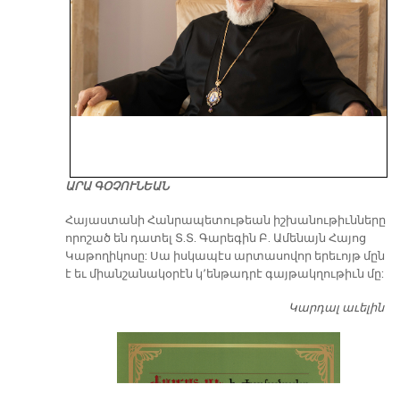
ԱՐԱ ԳՕՉՈՒՆԵԱՆ
​Հայաստանի Հանրապետութեան իշխանութիւնները
որոշած են դատել Տ.Տ. Գարեգին Բ. Ամենայն Հայոց
Կաթողիկոսը: Սա իսկապէս արտասովոր երեւոյթ մըն
է եւ միանշանակօրէն կ՚ենթադրէ գայթակղութիւն մը:
Կարդալ աւելին
Դ