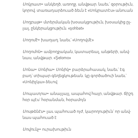
Սոկ­րատ
= ան­կեղծ, ա­ռողջ, անվ­թար. նաեւ՝ զօ­րու­թիւն,
կո­րով. տա­ռա­դար­ձուած ձեւն է «Սոկ­րա­տէս» ա­նուան
Սող­բաթ
= մտեր­մա­կան խօ­սակ­ցու­թիւն, խօ­սա­կից ըլ­
լալ, ըն­կե­րակ­ցու­թիւն. «şohbat»
Սո­ղո­մէ
= խա­ղաղ. նաեւ՝ «Սո­ղով­մէ»
Սո­ղո­մոն
= ամ­բող­ջա­կան, կա­տա­րեալ, ան­թե­րի, անվ­
նաս, անվ­թար. «Şelomo»
Սո­նա
=
Սո­նիա
=
Սո­նիկ
= բարձ­րա­հա­սակ, նաեւ՝ էգ
բադ՝ տի­պար գե­ղեց­կու­թեան. կը գոր­ծա­ծուի նաեւ՝
«Սո­նիչ­կա» ձե­ւով
Սո­պատ­րա
= ա­նայ­լայլ, ա­պա­հով հայր, անվ­թար. ճիշդ
հօր պէս՝ հօ­րան­ման, հօ­րա­մոյն
Սոս­թե­նէս
= լաւ պա­հուած ոյժ, կա­րո­ղու­թիւն՝ որ անվ­
նաս պա­հուած է
Սո­վունչ
= ու­րա­խու­թիւն