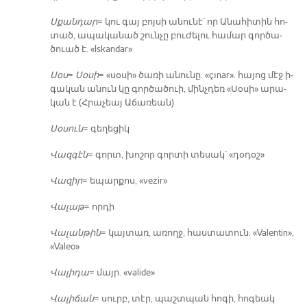
Սքան­դար
= կու գայ բոյ­սի ա­նու­նէ՝ որ Ա­նա­հի­տին հո­
տած, ա­պա­կա­նած շուն­չը բու­ժե­լու հա­մար գոր­ծա­
ծուած է. «Iskandar»
Սօս
=
Սօ­սի
= «սօ­սի» ծա­ռի ա­նու­նը. «çınar». հա­յոց մէջ ի­
գա­կան ա­նուն կը գոր­ծա­ծուի, մինչ­դեռ «Սօ­սի» ա­րա­
կան է (Հրա­չեայ Ա­ճա­ռեան)
Սօ­սուն
= գե­ղե­ցիկ
Վազ­գէն
= գորտ, խո­շոր գոր­տի տե­սակ՝ «դօ­դօշ»
Վա­զիր
= ե­պար­քոս, «vezir»
Վա­լաթ
= որ­դի
Վա­լան­թին
= կայ­տառ, ա­ռողջ, հաս­տա­տուն. «Valentin»,
«Valeo»
Վա­լի­դա
= մայր. «valide»
Վա­լի­ճան
= սուրբ, տէր, պաշտ­պան հո­գի, հո­գեակ