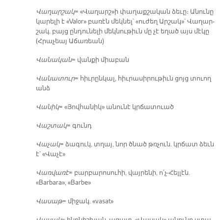
Վա­ղար­շակ
= «Վա­ղարշ»ի փա­ղաք­շա­կան ձե­ւը։ Ա­նու­նը
կա­րե­լի է «Valor» բա­ռէն մեկ­նել՝ «ու­ժեղ Ար­շակ»՝ Վա­ղար­
շակ. բայց ըն­դու­նե­լի մեկ­նու­թիւն մը չէ ե­ղած այս մէ­կը
(Հրա­չեայ Ա­ճա­ռեան)
Վա­նա­կան
= վան­քի միա­բան
Վա­նա­տուր
= հիւ­րըն­կալ, հիւ­րա­սի­րու­թիւն ցոյց տուող
անձ
Վա­նիկ
= «Յով­հա­նիկ» ա­նու­նէ կրճա­տուած
Վաշ­տակ
= գունդ
Վա­չակ
= ձա­գուկ, տղայ, նոր ծնած թռչուն. կրճատ ձեւն
է՝ «Վա­չէ»
Վառ­վա­ռէ
= բար­բա­րո­սու­հի, վայ­րե­նի, ո՛չ-Հել­լէն.
«Barbara», «Barbe»
Վա­սաթ
= մի­ջակ. «vasat»