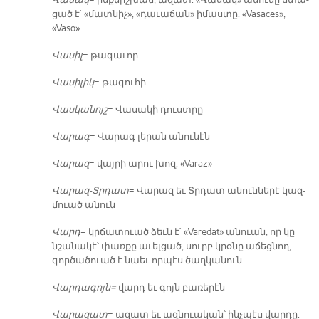
Վա­սակ
= ինք­նիշ­խան, ա­զատ. «Վա­սակ» ա­նու­նը ստա­
ցած է՝ «մատ­նիչ», «դա­ւա­ճան» ի­մաս­տը. «Vasaces»,
«Vaso»
Վա­սիլ
= թա­գա­ւոր
Վա­սի­լիկ
= թա­գու­հի
Վաս­կա­նոյշ
= Վա­սա­կի դուստ­րը
Վա­րագ
= Վա­րագ լե­րան ա­նու­նէն
Վա­րազ
= վայ­րի ա­րու խոզ. «Varaz»
Վա­րազ-Տրդատ
= Վա­րազ եւ Տրդատ ա­նուն­նե­րէ կազ­
մուած ա­նուն
Վարդ
= կրճա­տուած ձեւն է՝ «Varedat» ա­նուան, որ կը
նշա­նա­կէ՝ փառ­քը ա­ւել­ցած, սուրբ կրօ­նը ա­ճեց­նող,
գոր­ծա­ծուած է նաեւ որ­պէս ծաղ­կա­նուն
Վա­րդա­գոյն=
վարդ եւ գոյն բա­ռե­րէն
Վա­րա­զատ
= ա­զատ եւ ազ­նուա­կան՝ ինչ­պէս վար­դը.