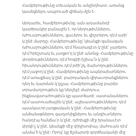
Համբերութիւնը տեւական եւ անընդհատ, առանց
կասեցնելու ապրուած վիճակ մըն է։
Արդարեւ, համբերութիւնը, այն ադամանդէ
կարծրակիր բանալին է, որ նեղութիւններու,
դժուարութիւններու, ցաւերու եւ վիշտերու դէմ արի՛
կ՚ընէ մարդը։ Համբերութիւնը՝ կեանքի զանազան
դժուարութիւններու դէմ հնարագէտ կ՚ընէ՝ չարերու
դէմ հրեշտակ եւ յաղթո՛ղ կ՚ընէ անոնց։ Համբերութիւնը
փորձութիւններու դէմ հոգիի իշխա՛ն կ՚ընէ.
հիւանդութիւններու դէմ բժի՛շկ, ձախողութիւններու
դէմ յաջող կ՚ընէ։ Համբերութիւնը ապերախտներու
դէմ առաքեալ կ՚ընէ. բարոյական վիրաւորանքներու
դեղ եւ դարման կ՚ըլլայ։ Համբերութիւնը բարձր
տրամադրութիւն կը ներշնչէ մարդուս,
ինքնավստահութիւն կը պատճառէ. սատանաներու
դէմ աստուածային կ՚ընէ, աշխատութիւններու դէմ
պսակաւոր յաղթական կ՚ընէ։ Համբերութիւնը
անծանօթներու գաղտնիքներու եւ անգիւտներու
հանդէպ հանճա՛ր կ՚ընէ, դժոխքի մէջ երանաւէտ
փրկի՛չ կ՚ընէ, կեանքի մէջ փիլիսոփայ, մահուան դէմ
անմա՛հ կ՚ընէ։ Որով՝ կը ճշմարտի գործնականի մէջ