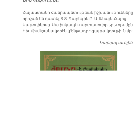
ԱՐԱ ԳՕՉՈՒՆԵԱՆ
​Հայաստանի Հանրապետութեան իշխանութիւնները
որոշած են դատել Տ.Տ. Գարեգին Բ. Ամենայն Հայոց
Կաթողիկոսը: Սա իսկապէս արտասովոր երեւոյթ մըն
է եւ միանշանակօրէն կ՚ենթադրէ գայթակղութիւն մը:
Կարդալ աւելին
Դ