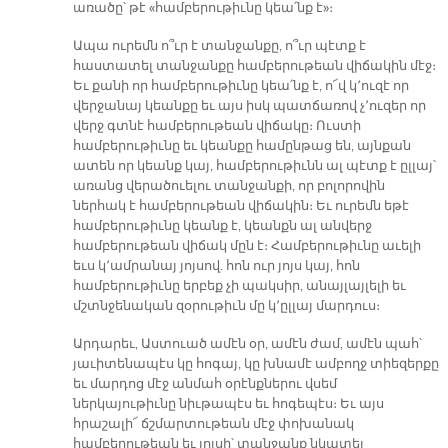
առածը՝ թէ «համբերութիւնը կեա՛նք է»։
Ապա ուրեմն ո՞ւր է տանջանքը, ո՞ւր պէտք է
հաստատել տանջանքը համբերութեան վիճակին մէջ։
Եւ քանի որ համբերութիւնը կեա՛նք է, ո՜վ կ՚ուզէ որ
վերջանայ կեանքը եւ այս իսկ պատճառով չ՚ուզեր որ
վերջ գտնէ համբերութեան վիճակը։ Ուստի
համբերութիւնը եւ կեանքը համընթաց են, այնքան
ատեն որ կեանք կայ, համբերութիւնն ալ պէտք է ըլլայ՝
առանց վերածուելու տանջանքի, որ բոլորովին
ներհակ է համբերութեան վիճակին։ Եւ ուրեմն եթէ
համբերութիւնը կեանք է, կեանքն ալ անվերջ
համբերութեան վիճակ մըն է։ Համբերութիւնը աւելի
եւս կ՚ամրանայ յոյսով. հոն ուր յոյս կայ, հոն
համբերութիւնը երբեք չի պակսիր, անայլայլելի եւ
մշտնջենական զօրութիւն մը կ՚ըլլայ մարդուս։
Արդարեւ, Աստուած ամէն օր, ամէն ժամ, ամէն պահ՝
յաւիտենապէս կը հոգայ, կը խնամէ ամբողջ տիեզերքը
եւ մարդոց մէջ անմահ օրէնքներու վսեմ
ներկայութիւնը նիւթապէս եւ հոգեպէս։ Եւ այս
հրաշալի՜ ճշմարտութեան մէջ փոխանակ
համբերութեան եւ յոյսի՝ տանջանք նկատել