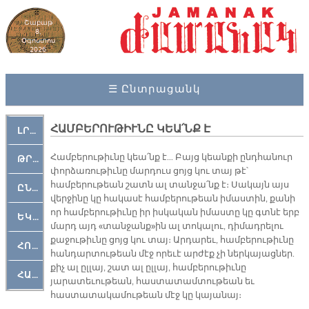
Շաբաթ
8,
Օգոստոս
2026
☰ Ընտրացանկ
ՀԱՄԲԵՐՈՒԹԻՒՆԸ ԿԵԱ՛ՆՔ Է
ԼՐԱՀՈՍ
Համբերութիւնը կեա՛նք է… Բայց կեանքի ընդհանուր
ԹՐՔԱՀԱՅ ԿԵԱՆՔ
փորձառութիւնը մարդուս ցոյց կու տայ թէ՝
համբերութեան շատն ալ տանջա՛նք է։ Սակայն այս
ԸՆԿԵՐԱՄՇԱԿՈՒԹԱՅԻՆ
վերջինը կը հակասէ համբերութեան իմաստին, քանի
որ համբերութիւնը իր իսկական իմաստը կը գտնէ երբ
ԵԿԵՂԵՑԱԿԱՆ
մարդ այդ «տանջանք»ին ալ տոկալու, դիմադրելու
քաջութիւնը ցոյց կու տայ։ Արդարեւ, համբերութիւնը
ՀՈԳԵՄՏԱՒՈՐ
հանդարտութեան մէջ որեւէ արժէք չի ներկայացներ.
քիչ ալ ըլլայ, շատ ալ ըլլայ, համբերութիւնը
ՀԱՐԹԱԿ
յարատեւութեան, հաստատամտութեան եւ
հաստատակամութեան մէջ կը կայանայ։