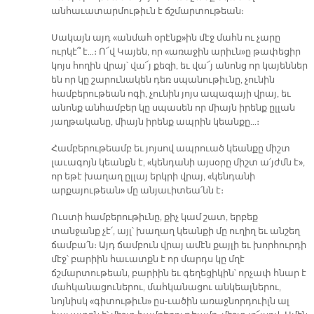
անհաւատարմութիւն է ճշմարտութեան։
Սակայն այդ «անմահ օրէնք»ին մէջ մահն ու չարը
ուրկէ՞ է…։ Ո՜վ Կայեն, որ «առաջին արիւն»ը թափեցիր
կոյս հողին վրայ՝ վա՜յ քեզի, եւ վա՜յ անոնց որ կայեններ
են որ կը շարունակեն դեռ սպանութիւնը, չունին
համբերութեան ոգի, չունին յոյս ապագայի վրայ, եւ
անոնք անհամբեր կը սպասեն որ միայն իրենք ըլլան
յաղթականը, միայն իրենք ապրին կեանքը…։
Համբերութեամբ եւ յոյսով ապրուած կեանքը միշտ
լաւագոյն կեանքն է, «կենդանի այսօրը միշտ ա՛յժմն է»,
որ եթէ խաղաղ ըլլայ երկրի վրայ, «կենդանի
արքայութեան» մը անյաւիտեա՛նն է։
Ուստի համբերութիւնը, քիչ կամ շատ, երբեք
տանջանք չէ՛, այլ՝ խաղաղ կեանքի մը ուղիղ եւ անշեղ
ճամբա՛ն։ Այդ ճամբուն վրայ ամէն քայլի եւ խորհուրդի
մէջ՝ բարիին հաւատքն է որ մարդս կը մղէ
ճշմարտութեան, բարիին եւ գեղեցիկին՝ որչափ հնար է
մահկանացուներու, մահկանացու անկեալներու,
նոյնիսկ «գիտութիւն» ըս-ւածին առաջնորդուիլն ալ