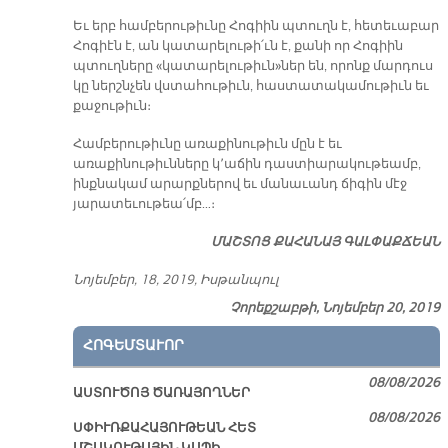
Եւ երբ համբերութիւնը Հոգիին պտուղն է, հետեւաբար
Հոգիէն է, ան կատարելութի՛ւն է, քանի որ Հոգիին
պտուղները «կատարելութիւն»ներ են, որոնք մարդուս
կը ներշնչեն վստահութիւն, հաստատակամութիւն եւ
քաջութիւն։
Համբերութիւնը առաքինութիւն մըն է եւ
առաքինութիւնները կ՚աճին դաստիարակութեամբ,
ինքնակամ արարքներով եւ մանաւանդ ճիգին մէջ
յարատեւութեա՛մբ…։
ՄԱՇ­ՏՈՑ ՔԱ­ՀԱ­ՆԱՅ ԳԱԼ­ՓԱՔ­ՃԵԱՆ
Նոյեմբեր, 18, 2019, Իսթանպուլ
Չորեքշաբթի, Նոյեմբեր 20, 2019
ՀՈԳԵՄՏԱՒՈՐ
08/08/2026
ԱՍՏՈՒԾՈՅ ԾԱՌԱՅՈՂՆԵՐ
08/08/2026
ՍՓԻՒՌՔԱՀԱՅՈՒԹԵԱՆ ՀԵՏ