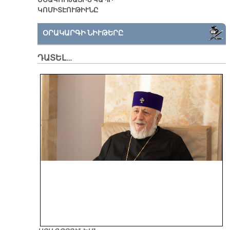
ՄՇԱԿՈՒԹԱՅԻՆ ԿԱՊԻ
ԿՈՄԻՏԷՈՒԹԻՒՆԸ
ՕՐԱԿԱՐԳԻ ՆԻՒԹԵՐԸ
ԴԱՏԵԼ…