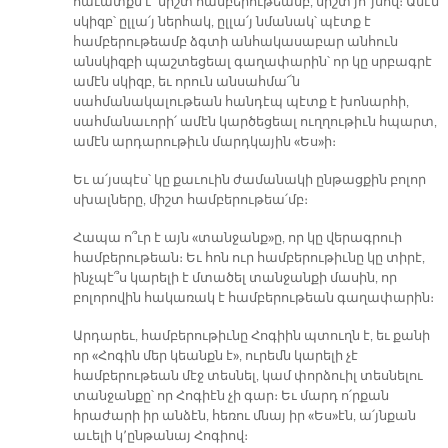
հաւատքն է՝ միշտ համբերութեամբ, միշտ յո՜յսով։ Ամէն
սկիզբ՝ ըլլա՛յ ներհակ, ըլլա՛յ նմանակ՝ պէտք է
համբերութեամբ ձգտի անհակասաբար անհուն
անսկիզբի պաշտեցեալ գաղափարին՝ որ կը սրբագրէ
ամէն սկիզբ, եւ որուն անսահմա՜ն
սահմանակալութեան հանդէպ պէտք է խոնարհի,
սահմանաւորի՛ ամէն կարծեցեալ ուղղութիւն հպարտ,
ամէն արդարութիւն մարդկային «Ես»ի։
Եւ ա՛յսպէս՝ կը քաւուին ժամանակի ընթացքին բոլոր
սխալները, միշտ համբերութեա՛մբ։
Հապա ո՞ւր է այն «տանջանք»ը, որ կը վերագրուի
համբերութեան։ Եւ հոն ուր համբերութիւնը կը տիրէ,
ինչպէ՞ս կարելի է մտածել տանջանքի մասին, որ
բոլորովին հակառակ է համբերութեան գաղափարին։
Արդարեւ, համբերութիւնը Հոգիին պտուղն է, եւ քանի
որ «Հոգին մեր կեանքն է», ուրեմն կարելի չէ
համբերութեան մէջ տեսնել, կամ փորձուիլ տեսնելու
տանջանքը՝ որ Հոգիէն չի գար։ Եւ մարդ ո՛րքան
հրաժարի իր անձէն, հեռու մնայ իր «Ես»էն, ա՛յնքան
աւելի կ՚ընթանայ Հոգիով։