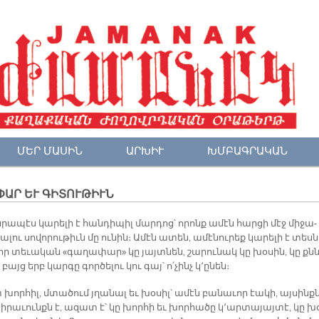
ՄԵՐ ՄԱՍԻՆ
ԱՐԽԻՒ
ԽՄԲԱԳՐԱԿԱՆ
ԱՐ ԵՒ ԳԻՏՈՒԹԻՒՆ
րա­պէս կա­րե­լի է հան­դի­պիլ մար­դոց՝ ո­րոնք ա­մէն հար­ցի մէջ մի­ջա­
լա­լու սո­վո­րու­թիւն մը ու­նին։ Ա­մէն ա­տեն, ա­մէ­նու­րեք կա­րե­լի է տես­ն
 որ տե­ւա­կան «գա­ղա­փար» կը յայտ­նեն, շա­րու­նակ կը խօ­սին, կը քն
բայց երբ կար­գը գոր­ծե­լու կու գայ՝ ո՛­չինչ կ՚ը­նեն։
 խոր­հիլ, մտա­ծում յղա­նալ եւ խօ­սիլ՝ ա­մէն բա­նա­ւոր էա­կի, այ­սինք
ի­րա­ւունքն է, ա­զատ է՝ կը խոր­հի եւ խոր­հա­ծը կ՚ար­տա­յայ­տէ, կը խ