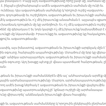
ի­կա բնա­կան է։ Բայց այդ «ա­զա­տու­թիւն»ը ո­րոշ չափ մը, սահ­ման մը 
ւ է, ինչ­պէս ընդ­հան­րա­պէս ա­մէն ա­զա­տու­թիւն սահ­ման մը ու­նի եւ
ու­նե­նայ։ Այս ա­զա­տու­թեան սահ­մա­նը կ՚ո­րո­շուի ու­րիշ «ա­զա­տու­
րու գո­յու­թեամբ եւ ու­րիշ­նե­րու ա­զա­տու­թեան եւ ի­րա­ւուն­քի սահ­մա
 մէկ ա­զա­տու­թիւն եւ ո՛չ մէկ ի­րա­ւունք ան­սահ­ման է. այ­լա­պէս «քաո
 խառ­նակ դրու­թիւն մը կը ստեղ­ծուի։ Եւ ո՛չ մէկ ա­զա­տու­թիւն ու­րիշ
ե­նէ մը գե­րա­դաս է եւ նոյն կար­գի ո՛չ մէկ ի­րա­ւունք նա­խա­մե­ծար է 
­ւուն­քի մը նկատ­մամբ։ Ի­րա­ւուն­քը եւ ա­զա­տու­թիւ­նը կը հա­կակշ­ռո
ն­քով եւ ա­զա­տու­թեամբ։
ւա­սիկ, այս ի­մաս­տով, ա­զա­տու­թեան եւ ի­րա­ւուն­քի ար­գե­լակ մըն է՝
ին օ­գու­տը, հան­րա­յին ա­պա­հո­վու­թիւ­նը։ Մտա­ծում մը երբ կը վե­րա
­քի՝ ա­նի­կա ար­տա­յայ­տե­լու ա­զա­տու­թեան եւ ի­րա­ւուն­քի սահ­մա
րա­յին օ­գու­տը։ Այդ խօս­քը պէտք չէ վնաս պատ­ճա­ռէ հան­րու­թեան, ը
եան։
ւ­թեան եւ ի­րա­ւուն­քի սահ­ման­նե­րէն մին ալ՝ ան­հա­տա­կան ար­ժէք մ
­կա­յին ար­ժա­նա­պա­տուու­թիւ­նը։ Մար­դու ար­ժա­նա­պա­տուու­թիւ­նը
­րող ա­մէն խօսք ներ­հակ է ա­զա­տու­թեան եւ ի­րա­ւուն­քի վա­յե­լու­մին։
­զա­տու­թիւ­նը պատ­րուա­կե­լով չի՛ կրնար ու­րի­շի մը ար­ժա­նա­պա­
ւ­նը վի­րա­ւո­րել՝ անձ­նա­կան ի­րա­ւուն­քի վնաս հասց­նել։
ն­քի եւ ա­զա­տու­թեան սահ­ման­նե­րը կ՚ո­րո­շուին ըն­կե­րա­յին ընդ­հա­ն