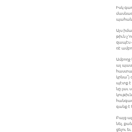
Իսկ գա­ղ
մաս­նա­
պա­հան­
Այս ի­մա
թիւն չ՚ո
զա­պէս 
ռէ ամ­բ
Ամ­բողջ 
ալ պա­տա
հաս­տա­
կրնա՞յ 
պէտք է 
նը լաւ ս
կու­թիւն
հան­գա­
գանք է 
Բայց այ
նել, քա­
ցե­լու ե