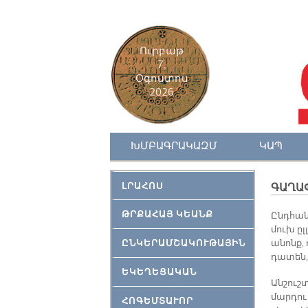
Ուրբաթ
7,
Օգոստոս
2026
ԽՄԲԱԳՐԱԿԱԶՄ
ԿԱՊ
ԼՐԱՀՈՍ
ԳԱՂԱՓ
ԹՐՔԱՀԱՅ ԿԵԱՆՔ
Ընդ­հան­
մուխ ըլ­
ԸՆԿԵՐԱՄՇԱԿՈՒԹԱՅԻՆ
ա­նոնք,
դա­տեն, 
ԵԿԵՂԵՑԱԿԱՆ
Ան­շուշտ
մար­դու 
ՀՈԳԵՄՏԱՒՈՐ