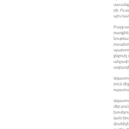
սա­ւան­
րի։ Ուս­
պէս նաե
Բայց ա­
րարք­նե­
նու­թեան
րա­պե­տո
պար­տու
ջնջուիլ 
ան­չա­փա
ազ­դակ­
Ա­զա­տու
րուն մէջ
«պա­տա
Ա­զա­տո
մեր բուն
խօ­սե­լո
կան ի­ր
փա­նիշ­ն