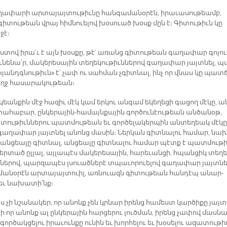
ա­փա­րի ար­տա­յայ­տու­թիւ­նը հան­գա­մա­նօ­րէն, ի­րա­ւա­սու­թեամբ,
գի­տու­թեան վրայ հիմ­նուե­լով խօ­սուած խօսք մըն է։ Գի­տու­թիւն կը
ջէ։
ս­տով ի­րա՛ւ է այն խօս­քը, թէ՝ ա­ռանց գի­տու­թեան գա­ղա­փար գո­յու
ւ­նե­նա՛ր, մա­կե­րե­սա­յին տե­ղե­կու­թիւն­նե­րով գա­ղա­փար յայտ­նել, պ
«յանդգ­նու­թիւն» է՝ չափ ու սահ­ման չգիտ­նալ, ինչ որ վնաս կը պատ­
ողջ հա­սա­րա­կու­թեան։
կեան­քին մէջ հա­զիւ մէկ կամ եր­կու ան­գամ ե­կե­ղե­ցի գա­ցող մէ­կը, ա
­հա­բար, ըն­կե­րա­յին-հա­մայն­քա­յին գոր­ծու­նէու­թեան ան­ծա­նօթ,
տու­թիւն­նե­րու պատ­մու­թեան եւ գոր­ծե­լա­կեր­պին ան­տե­ղեակ մէ­կը
գա­ղա­փար յայտ­նել ա­նոնց մա­սին։ Ներ­կան գիտ­նա­լու հա­մար, նա
ան­ցեա­լը գիտ­նալ, ան­ցեա­լը գիտ­նա­լու հա­մար պէտք է պատ­մու­թի
եր­տած ըլ­լալ, այ­լա­պէս մա­կե­րե­սա­յին, հա­րե­ւան­ցի, հպան­ցիկ տե­ղե
­նե­րով, պար­զա­պէս լսուած­նե­րէ տպա­ւո­րուե­լով գա­ղա­փար յայտ­նե
մա­նօ­րէն ար­տա­յայ­տուիլ, առ­նուազն գի­տու­թեան հան­դէպ ա­նար­
եւ նա­խա­տի՛նք։
ս չի նշա­նա­կեր, որ ա­նոնք չեն կրնար ի­րենց հա­մեստ կար­ծի­քը յայտ
նի որ ա­նոնք ալ ըն­կե­րա­յին հար­ցե­րու լուծ­ման, ի­րենց չա­փով մաս­ն
ւ գոր­ծակ­ցե­լու ի­րա­ւուն­քը ու­նին եւ խոր­հե­լու եւ խօ­սե­լու ա­զա­տու­թ