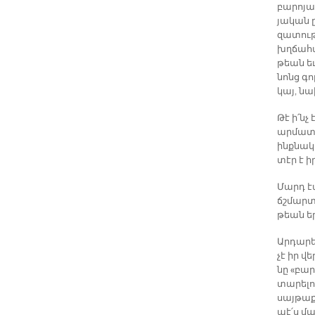
բա­րո­յա
յա­կան ը
զա­տու­թ
խղճա­հա
թեան եւ 
նոնց գոր
կայ, նա­
Թէ ի՛նչ 
ար­մա­տա
ինք­նա­կ
տէր է ի
Մարդ էա­
ճշմար­տո
թեան երբ
Ար­դա­ր
չէ իր վե
նը «բա­ր
տա­րե­լո
սայ­թա­ք
պէ՛ս մա