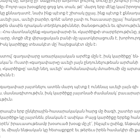
խա­լով մը, աղ­տը չի՛ մաք­րուիր աղ­տոտ ջու­րով, ծու­ռը չի շտկուի՛ր ու­
մը։ Բո­լոր այս խօս­քե­րը ցոյց կու տան, թէ՝ մարդ երբ մէ­կը կամ ի­րո­ղու
 կը քննա­դա­տէ, նախ ինք պէտք է շի­տակ ըլ­լայ, ինք պէտք է քննա­դ
­ւե­լի լաւ, ա­ւե­լի բարձր, գո­նէ ա­նոր չափ ու հա­ւա­սար ըլ­լայ՝ հա­կադ
թին մա­սին դրա­կան տե­ղե­կու­թիւն­ներ, ծա­նօ­թու­թիւն եւ գի­տու­թիւ
յ։ Հոս մատ­նան­շենք «գա­ղա­փար»ի եւ «կար­ծիք»ի տար­բե­րու­թիւ­նը, 
ա­րը, մտքի մէջ վե­րա­ցա­կան բա­նի մը պատ­կե­րա­ցումն է, խոր­հուրդ
Իսկ կար­ծի­քը տե­սա­կէտ մը՝ հա­յե­ցա­կէտ մըն է։
ս­տով՝ գա­ղա­փա­րը ա­ռար­կա­յա­կան ար­ժէք մըն է, իսկ կար­ծի­քը՝ են­
­կա՛ն։ Ուս­տի «գա­ղա­փար»ը ա­ւե­լի լայն ըն­դու­նե­լու­թեան ար­ժա­նի
 «կար­ծիք»ը՝ ա­ւե­լի նեղ, ա­ւե­լի՛ սահ­մա­նա­փակ մտա­ծու­մի մը ար­տ
թիւնն է։
 գա­ղա­փար յայտ­նե­լու ա­տեն մարդ պէտք է ու­նե­նայ ա­ւե­լի լայն գի­
ն, մաս­նա­գի­տու­թիւն, իսկ կար­ծի­քը յայտ­նած ժա­մա­նակ՝ բա­ւա­րար
ւ­թիւն։
­րա­պէս երբ ըն­կե­րա­յին-հա­սա­րա­կա­կան հարց մը ծա­գի, շա­տեր այ
կար­ծիք» կը յայտ­նեն, բնա­կան է ա­սի­կա։ Բայց կար­ծի­քը եր­բեք հան
­րէն՝ ի­րա­ւա­սու­թեամբ խօ­սուած խօսք մը չէ՛, ինչ­պէս ը­սինք, են­թա­
 եւ միայն են­թա­կան կը հե­տաքրք­րէ եւ թե­րեւս ի­րեն հա­մա­կիր մի ք
։