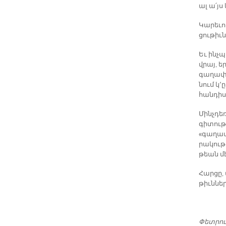
ալ ա՛յս
Կա­րե­ւո
ցու­թիւ­
Եւ ինչ­
վրայ, ե­
գա­ղա­փ
նում կ՚
հան­դի­
Մինչ­դե
գի­տու­թ
«գա­ղա­
րա­կու­թ
թեան մէջ
Հար­ցը, 
թիւն­նե
Փետ­րու