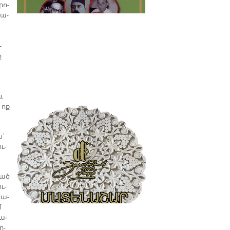
րո­
 ա­
­
ը
ն,
 ոք
ն՝
ւ­
ւած
իւ­
կա­
մ
կա­
ր­