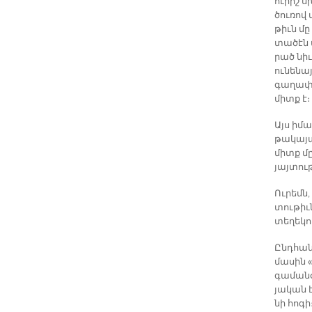
ու­րիշ ս
ծու­ռով 
թիւն մը
տա­ծէն ա
րած նիւ­
ու­նե­նա
գա­ղա­փ
միտք է։ 
Այս ի­մա
թա­կա­յա
միտք մը,
յայ­տու­
Ու­րեմն,
տու­թիւ
տե­ղե­կո
Ընդ­հան
մա­սին «
գա­մա­նօ
յա­կան է
նի հո­գի