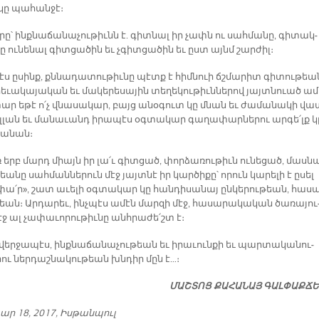
 կը պա­հան­ջէ։
­րը՝ ինք­նա­ճա­նա­չու­թիւնն է. գիտ­նալ իր չափն ու սահ­մա­նը, գի­տակ­
նը ու­նե­նալ գիտ­ցա­ծին եւ չգիտ­ցա­ծին եւ ըստ այնմ շար­ժիլ։
պէս ը­սինք, քննա­դա­տու­թիւ­նը պէտք է հիմ­նուի ճշմա­րիտ գի­տու­թեա
րե­ւա­կա­յա­կան եւ մա­կե­րե­սա­յին տե­ղե­կու­թիւն­նե­րով յայտ­նուած ա­
ար ե­թէ ո՛չ վնա­սա­կար, բայց ա­նօ­գուտ կը մնան եւ ժա­մա­նա­կի վա
ըլ­լան եւ մա­նա­ւանդ ի­րա­պէս օգ­տա­կար գա­ղա­փար­նե­րու ար­գե՛լք կ
սա­նան։
ռ երբ մարդ միայն իր լա՛ւ գիտ­ցած, փոր­ձա­ռու­թիւն ու­նե­ցած, մաս­ն
եա­նը սահ­ման­նե­րուն մէջ յայտ­նէ իր կար­ծի­քը՝ ո­րուն կա­րե­լի է ը­սել
փա՛ր», շատ ա­ւե­լի օգ­տա­կար կը հան­դի­սա­նայ ըն­կե­րու­թեան, հա­ս
եան։ Ար­դա­րեւ, ինչ­պէս ա­մէն մար­զի մէջ, հա­սա­րա­կա­կան ծա­ռա­յու
 ալ չա­փա­ւո­րու­թիւ­նը անհ­րա­ժե՛շտ է։
վեր­ջա­պէս, ինք­նա­ճա­նա­չու­թեան եւ ի­րա­ւուն­քի եւ պար­տա­կա­նու­
­րու ներ­դաշ­նա­կու­թեան խնդիր մըն է…։
ՄԱՇ­ՏՈՑ ՔԱ­ՀԱ­ՆԱՅ ԳԱԼ­ՓԱՔ­Ճ
ար 18, 2017, Իս­թան­պուլ