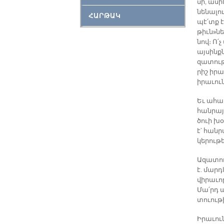
սի, ա­ս
նե­նա­լո
ՀԱՐԹԱԿ
պէ՛տք է 
թիւն»նե­
նով։ Ո՛չ
այ­սինքն
զա­տու­թ
րիշ ի­րա
ի­րա­ւու
Եւ ա­հա­
հան­րա­յ
ծուի խօս
է՝ հան­
կե­րու­թ
Ա­զա­տո
է. մարդ
վի­րա­ւո
Մա՛րդ ա
տուու­թի
Ի­րա­ւու