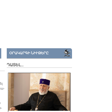
ՕՐԱԿԱՐԳԻ ՆԻՒԹԵՐԸ
ԴԱՏԵԼ…
ել
նա­
ն
օ­