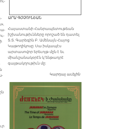
ու­
ԱՐԱ ԳՕՉՈՒՆԵԱՆ
­
ս»,
​Հայաստանի Հանրապետութեան
 ա­
իշխանութիւնները որոշած են դատել
ու­
Տ.Տ. Գարեգին Բ. Ամենայն Հայոց
ւի
Կաթողիկոսը: Սա իսկապէս
արտասովոր երեւոյթ մըն է եւ
միանշանակօրէն կ՚ենթադրէ
գայթակղութիւն մը:
­
նն
Կարդալ աւելին
Դատել…
ն­
ըն
ուր