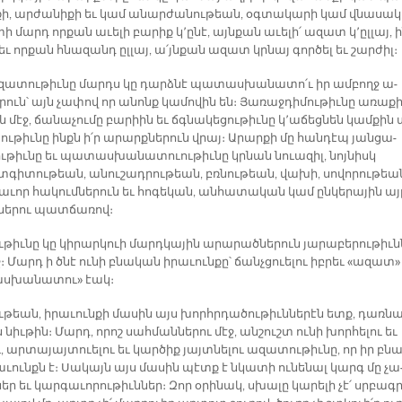
քի, ար­ժա­նի­քի եւ կամ ա­նար­ժա­նու­թեան, օգ­տա­կա­րի կամ վնա­սա­
տի մարդ որ­քան ա­ւե­լի բա­րիք կ՚ը­նէ, այն­քան ա­ւե­լի՛ ա­զատ կ՚ըլ­լայ, ի
ւ որ­քան հնա­զանդ ըլ­լայ, ա՛յն­քան ա­զատ կրնայ գոր­ծել եւ շար­ժիլ։
զա­տու­թիւ­նը մարդս կը դարձ­նէ պա­տաս­խա­նա­տո՛ւ իր ամ­բողջ ա­
րուն՝ այն չա­փով որ ա­նոնք կա­մո­վին են։ Յա­ռաջ­դի­մու­թիւ­նը ա­ռա­քի
 մէջ, ճա­նա­չու­մը բա­րիին եւ ճգնա­կե­ցու­թիւ­նը կ՚ա­ճեց­նեն կամ­քին 
ւ­թիւ­նը ինքն ի՛ր ա­րարք­նե­րուն վրայ։ Ա­րար­քի մը հան­դէպ յան­ցա­
­թիւ­նը եւ պա­տաս­խա­նա­տուու­թիւ­նը կրնան նուա­զիլ, նոյ­նիսկ
տգի­տու­թեան, ա­նու­շադ­րու­թեան, բռնու­թեան, վա­խի, սո­վո­րու­թեա
­ւոր հա­կում­նե­րուն եւ հո­գե­կան, ան­հա­տա­կան կամ ըն­կե­րա­յին այ
նե­րու պատ­ճա­ռով։
­թիւ­նը կը կի­րար­կուի մարդ­կա­յին ա­րա­րած­նե­րուն յա­րա­բե­րու­թիւն­
։ Մարդ ի ծնէ ու­նի բնա­կան ի­րա­ւուն­քը՝ ճանչ­ցուե­լու իբ­րեւ «ա­զատ»
ս­խա­նա­տու» էակ։
ւ­թեան, ի­րա­ւուն­քի մա­սին այս խորհր­դա­ծու­թիւն­նե­րէն ետք, դառ­ն
 նիւ­թին։ Մարդ, ո­րոշ սահ­ման­նե­րու մէջ, ան­շուշտ ու­նի խոր­հե­լու եւ
ւ, ար­տա­յայ­տուե­լու եւ կար­ծիք յայտ­նե­լու ա­զա­տու­թիւ­նը, որ իր բնա
ա­ւունքն է։ Սա­կայն այս մա­սին պէտք է նկա­տի ու­նե­նալ կարգ մը չա
եր եւ կար­գա­ւո­րու­թիւն­ներ։ Զոր օ­րի­նակ, սխա­լը կա­րե­լի չէ՛ սրբագ­