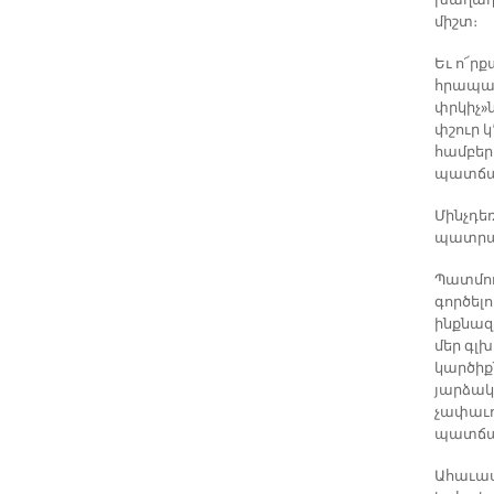
խաղաղո
միշտ։
Եւ ո՜ր
հրապար
փրկիչ»
փշուր կ
համբեր
պատճառ
Մինչդեռ
պատրաս
Պատմու
գործելո
ինքնազ
մեր գլխ
կարծիքն
յարձակո
չափաւո
պատճա
Ահաւասի