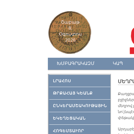
Շաբաթ
8,
Օգոստոս
2026
ԽՄԲԱԳՐԱԿԱԶՄ
ԿԱՊ
ԼՐԱՀՈՍ
ՄԵՂՐ
ԹՐՔԱՀԱՅ ԿԵԱՆՔ
Քաղցրա
բջիջներ
ԸՆԿԵՐԱՄՇԱԿՈՒԹԱՅԻՆ
մեղրով 
նո՛յնպէ
փեթակի
ԵԿԵՂԵՑԱԿԱՆ
Արդարեւ
ՀՈԳԵՄՏԱՒՈՐ