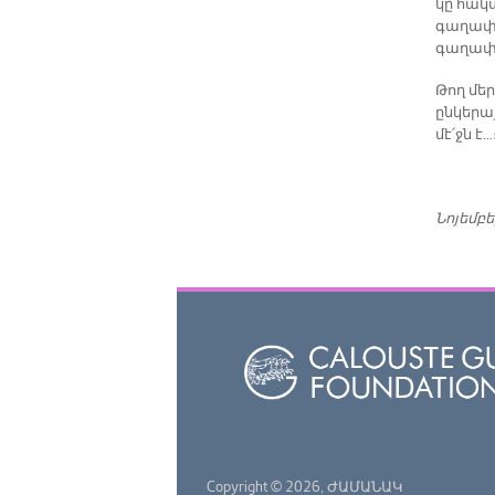
կը հակ
գաղափա
գաղափա
Թող մեր
ընկերա
մէ՛ջն է…
Նոյեմբե
Copyright © 2026,
ԺԱՄԱՆԱԿ