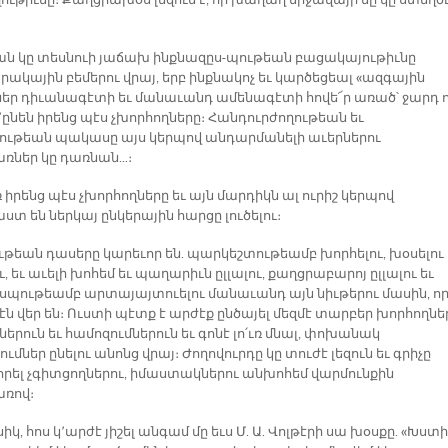
ւթիւնը։ Քաղցրախօս լեզուն է, որ խաղաղ միջավայր մը կը ստեղծ
քան կը տեսնուի յաճախ ինքնազըս-պութեան բացակայութիւնը
ակային բեմերու վրայ, երբ ինքնակոչ եւ կարծեցեալ «ազգային
ներ դիւանագէտի եւ մանաւանդ ամենագէտի հովե՜ր առած՝ ջարդ ո
՚ընեն իրենց պէս չխորհողները։ Հանդուրժողութեան եւ
ութեան պակասը այս կերպով անդարմանելի աւերներու
ներ կը դառնան…։
 իրենց պէս չխորհողները եւ այն մարդիկն ալ ուրիշ կերպով
տ են ներկայ ընկերային հարցը լուծելու։
թեան դասերը կարեւոր են. պարկեշտութեամբ խորհելու, խօսելու 
ւ, եւ աւելի խոհեմ եւ պաղարիւն ըլլալու, քաղցրաբարոյ ըլլալու եւ
սպութեամբ արտայայտուելու մանաւանդ այն նիւթերու մասին, ո
էն վեր են։ Ուստի պէտք է արժէք ընծայել մեզմէ տարբեր խորհողնե
երուն եւ համոզումներուն եւ գոնէ լո՛ւռ մնալ, փոխանակ
ւմներ ընելու անոնց վրայ։ Ժողովուրդը կը տուժէ լեզուն եւ գրիչը
րել չգիտցողներու, իմաստակներու անխոհեմ վարմունքին
ռով։
կ, հոս կ՚արժէ յիշել անգամ մը եւս Մ. Ա. Վոլթէրի սա խօսքը. «Խստի