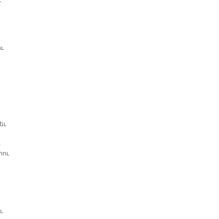
է
ւ
եւ
ր
րու
ւ