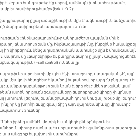
րէ. «Իրար հանդուրժեցէ՛ք սիրով, ամենայն խոնարհութեամբ,
ամբ եւ համբերութեամբ» (ԵՓՍ. Դ 2)։
քաղցրաբարոյ ըլլալ առաքինութիւն մըն է՝ ազնուութիւն եւ ճշմարի
եղծ մարդասիրութեան արտայայտութի՛ւն։
ղղութեամբ «ինքնազսպութիւն»ը անհրաժեշտ պայման մըն է
բարոյ բնաւորութեան մը։ Ինքնազսպութիւնը, ինքզինք հակակշռել
լալ իր կիրքերուն, կենցաղագիտական պահանջք մըն է միանգամայն
ւ, մարդու մը «բարեկիրթ» եւ քաղցրաբարոյ ըլլալու ապացոյցներէ
նքնազսպութիւն (=self control) ունենալը։
պութիւնը արուեստի մը պէս է՝ չի ստացուիր, ստացական չէ՛, այլ՝
ն, կը մշակուի հետզհետէ կամքով եւ ջանքով, որ արդէն ընդաբոյս է։
էս, անքաղաքակրթութեան նշան է, երբ ոեւէ մէկը յուզման կամ
եան ատեն իր բուռն զգացումները եւ բորբոքած կիրքը չի կրնար
այլ յախուռն լեզուով եւ անվերապահ դուրս կու գայ խօսք մը, եւ դու
 ի՛նչ որ կը խորհի եւ կը զգայ ճիշդ այդ վայրկեանին, կը վիրաւորէ
ապատուութիւններ։
՜ններ իրենց ամենէն մօտիկ եւ անկեղծ ընկերներուն եւ
մներուն սիրտը դառնապէս վիրաւորած եւ զանոնք օտարացուցա
ց այս անզգոյշ եւ յախուռն վարմունքով։