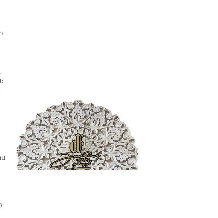
տ
,
։
ն
րս
ծ