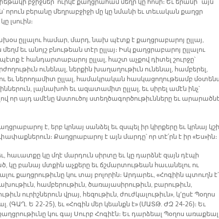
եթակի բջիջներ՝ ուրկէ քաղցրահամ մեղր կը հոսի։ Եւ երանի՜ այն
՝ որուն բերանը մեղրաբջիջի մը կը նմանի եւ տեւական քաղցր
կը լսուին։
խօս ըլլալու համար, մարդ, նախ պէտք է քաղցրաբարոյ ըլլայ,
 մեղմ եւ անոյշ բնութեան տէր ըլլայ։ Իսկ քաղցրաբարոյ ըլլալու
պէտք է հանդարտաբարոյ ըլլալ, հաշտ աչքով դիտել շուրջը՝
ժողութիւն ունենալ, ներքին խաղաղութիւն ունենալ, համբերել,
ու եւ ներողամիտ ըլլալ, համակրական հասկացողութեամբ մօտեն
ջիններուն, լայնախոհ եւ ազատամիտ ըլլալ, եւ սիրել ամէն ինչ՝
ով որ այդ ամէնը Աստուծոյ ստեղծագործութիւնները եւ արարածն
ղցրաբարոյ է, երբ կրնայ սանձել եւ զսպել իր կիրքերը եւ կրնայ կշ
 փափաքներուն։ Քաղցրաբարոյ է այն մարդը՝ որ տէ՛րն է իր «Ես»ին։
, հաւատքը կը մղէ մարդուն սիրտը եւ կը դարձնէ զայն դէպի
ծ, կը բանայ մտքին աչքերը եւ ճշմարտութեան հաւանելու ու
ու քաղցրութիւնը կու տայ բոլորին։ Արդարեւ, «Հոգիին պտուղն է՝
րախութիւն, համբերութիւն, ծառայասիրութիւն, բարութիւն,
թիւն ուրիշներուն վրայ, հեզութիւն, ժուժկալութիւն», կ՚ըսէ Պօղոս
. (ԳԱՂ. Ե 22-25), եւ «Հոգին մեր կեանքն է» (ՄԱՏԹ. ԺԶ 24-26)։ Եւ
քաղցրութիւնը կու գայ Սուրբ Հոգիէն։ Եւ դարձեալ Պօղոս առաքեալ