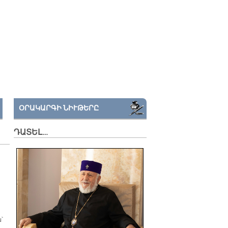
ՕՐԱԿԱՐԳԻ ՆԻՒԹԵՐԸ
ԴԱՏԵԼ…
՝