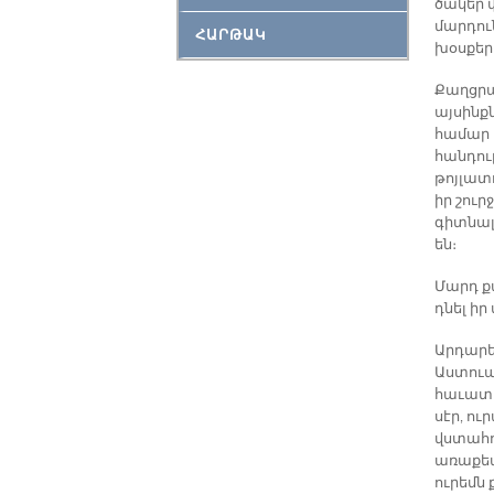
ծակեր փ
մարդուն
ՀԱՐԹԱԿ
խօսքեր 
Քաղցրա
այսինքն
համար 
հանդուր
թոյլատ
իր շուր
գիտնալ
են։
Մարդ քա
դնել իր
Արդարեւ
Աստուա
հաւատալ
սէր, ու
վստահու
առաքեալ
ուրեմն 