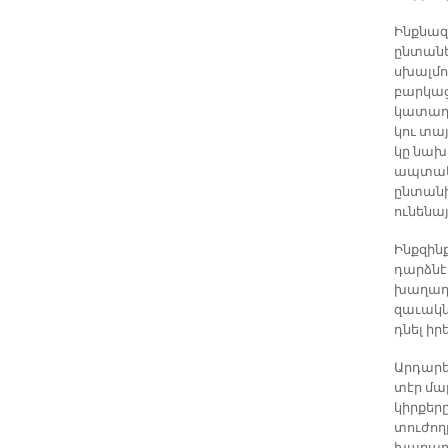
Ինքնազ
ընտանեկ
սխալմո
բարկաց
կատաղի 
կու տայ
կը նախ
ապտակե
ընտանի
ունենա
Ինքզինք
դարձնէ
խաղաղո
զաւակնե
դնել իր
Արդարե
տէր մար
կիրքերը
տուժողը