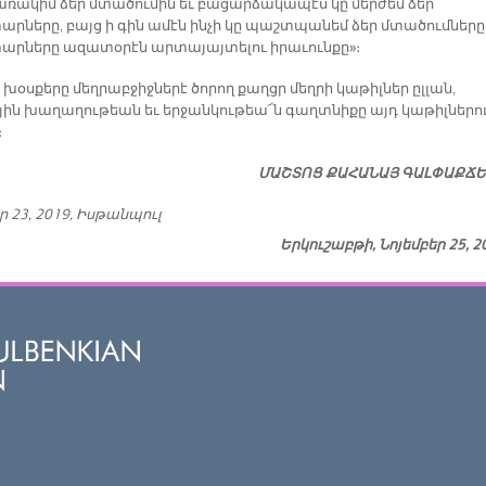
առակիմ ձեր մտածումին եւ բացարձակապէս կը մերժեմ ձեր
րները, բայց ի գին ամէն ինչի կը պաշտպանեմ ձեր մտածումները
րները ազատօրէն արտայայտելու իրաւունքը»։
 խօսքերը մեղրաբջիջներէ ծորող քաղցր մեղրի կաթիլներ ըլլան,
յին խաղաղութեան եւ երջանկութեա՜ն գաղտնիքը այդ կաթիլներո
։
ՄԱՇ­ՏՈՑ ՔԱ­ՀԱ­ՆԱՅ ԳԱԼ­ՓԱՔ­Ճ
ր 23, 2019, Իսթանպուլ
Երկուշաբթի, Նոյեմբեր 25, 2