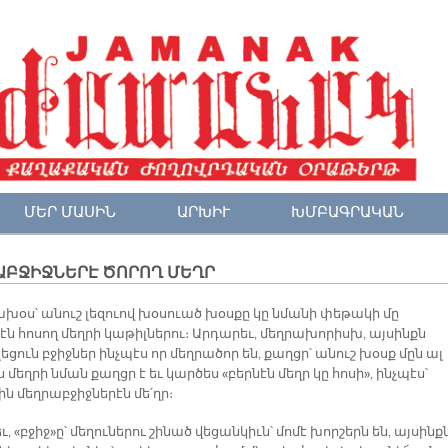
ՄԵՐ ՄԱՍԻՆ
ԱՐԽԻՒ
ԽՄԲԱԳՐԱԿԱՆ
ԱԲՋԻՋՆԵՐԷ ԾՈՐՈՂ ՄԵՂՐ
խօս՝ անուշ լեզուով խօսուած խօսքը կը նմանի փեթակի մը
էն հոսող մեղրի կաթիլներու։ Արդարեւ, մեղրախորիսխ, այսինքն
լեցուն բջիջներ ինչպէս որ մեղրածոր են, քաղցր՝ անուշ խօսք մըն ալ
ս մեղրի նման քաղցր է եւ կարծես «բերնէն մեղր կը հոսի», ինչպէս՝
ն մեղրաբջիջներէն մե՛ղր։
, «բջիջ»ը՝ մեղուներու շինած վեցանկիւն՝ մոմէ խորշերն են, այսինքն