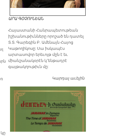
ԱՐԱ ԳՕՉՈՒՆԵԱՆ
​Հայաստանի Հանրապետութեան
իշխանութիւնները որոշած են դատել
Տ.Տ. Գարեգին Բ. Ամենայն Հայոց
Կաթողիկոսը: Սա իսկապէս
ալ
արտասովոր երեւոյթ մըն է եւ
միանշանակօրէն կ՚ենթադրէ
երն
գայթակղութիւն մը:
Կարդալ աւելին
Դատել…
իռ
 կը