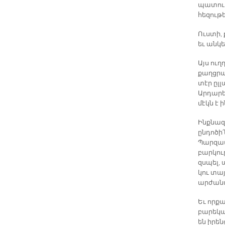
պատուի
հեզութե
Ուստի, 
եւ անկ
Այս ու
քաղցրա
տէր ըլ
Արդարե
մէկն է ի
Ինքնազս
ընդոծի՛
Պարզապ
բարկութ
զսպել, 
կու տայ
արժան
Եւ որքա
բարեկա
են իրեն