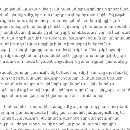
սպութեան պակասը մեծ եւ անդարմանելի աւերներ կը գործէ նաե
ան կեանքի մէջ, երբ այր-մարդը իր կնոջ, իր ամուսնին մէկ թեթեւ
ւնքին եւ կամ անխորհուրդ դիտողութեան համար կիրքի ելած
այտ խօսքեր կ՚արձակէ բերնէն՝ վիրաւորիչ եւ անպատկառ բառեր
աղմուկներով, եւ կնոջը սիրտը կը կոտրէ եւ անոր սիրոյն հարուա
, եւ կամ երբ հայր մը նոյն անզուսպ բնաւորութեամբ կը յանդիմանէ
ատէ իր տղան կամ աղջիկը խիստ խօսքերով եւ երբեմն ալ
լով…։ Մինչդեռ քաղցրախօս ամուսին մը կամ ծնող մը երջանիկ
քի մը առաջնակարգ պայմաններէն ըլլալու գիտակցութիւնը եթէ
յին անոնք, ո՜րքան երջանիկ միջավայր մը պիտի ըլլար ընտանիքը…
 զսպել չգիտցող ամուսին մը եւ կամ հայր մը, իր տունը «դժոխք» կը
 այդ տգեղ եւ անվայել բնաւորութեամբը։ Ընտանեկան կեանքի
ւթեանը համար ամուսիններ՝ այր-մարդն ալ, կին-մարդն ալ,
րն ալ պէտք է սորվին զսպել իրենց զգացումները, կիրքերը եւ սան
ենց մանաւանդ լեզուին՝ ինքնազսպութիւն ունենալով։
ւ, հանրային եւ ազգային կեանքի մէջ ալ անզուսպ բնաւորութեան
դիկ, որ ընդհանրապէս իրենց լեզուն սանձել եւ զգացումները եւ
 կշռել եւ չափաւորել չեն գիտեր, չարիքներ կը ստեղծեն, որոնց
 կ՚ըլլայ ժողովուրդը, քանի որ հոն կը բացակայի ընկերային