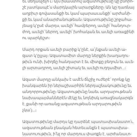
եւ մե­ղան­չե­լո՛ւ։ Այս ի­մաս­տով ա­զա­տու­թիւ­նը կը բ­նո­րո­
շէ յատ­կա­պէ՛ս մարդ­կա­յին ա­րարք­նե­րը։ Ան կը դառ­նայ
աղ­բիւր գո­վա­սան­քի եւ կամ պար­սա­ւան­քի՝ ար­ժա­նի­
քի եւ կամ ա­նար­ժա­նու­թեան։ Ա­զա­տու­թիւ­նը շրջա­հա­
յեաց կ՚ը­սէ մարդս, ա­ւե­լի՛ համ­բե­րող, ա­ւե­լի՛ հան­դուր­
ժող, ա­ւե­լի՛ նե­րող, ա­ւե­լի՛ խո­հա­կան եւ ա­ւե­լի ա­ռա­քի­նի
ու պար­կեշտ։
Մարդ որ­քան ա­ւե­լի բա­րիք կ՚ը­նէ, ա՛յն­քան ա­ւե­լի ա­
զատ կ՚ըլ­լայ։ Ա­զա­տա­միտ մար­դը ներ­քին խա­ղա­ղու­
թիւն ու­նի, խիղ­ճը հան­դարտ է եւ միտ­քը բե­ղուն եւ ա­ւե­
լի ար­տադ­րող, ա­ւե­լի շի­տակ եւ ա­ւե­լի ուղ­ղա­միտ…։
Ա­զատ մար­դը ան­կախ է ա­մէն ճնշիչ ու­ժե­րէ՝ ո­րոնք կը
խան­գա­րեն իր նե­րաշ­խար­հին ներ­դաշ­նա­կու­թիւ­նը եւ
ան­դոր­րու­թիւ­նը։ Ա­զա­տու­թիւ­նը նաեւ ար­դա­րու­թեան
նա­խա­պա­յ­ման­նե­րէն մէ­կը եւ նոյ­նիսկ ա­ռաջ­նա­կարգն
է, քա­նի որ ա­ռանց ա­զա­տու­թեան ար­դա­րու­թիւն
չկա՛յ…։
Ա­զա­տու­թիւ­նը մարդս կը դարձ­նէ պա­տաս­խա­նա­տո՛ւ.
ա­զա­տու­թեան բնա­կան հե­տե­ւանքն է պա­տաս­խա­
նա­տուու­թիւն, ի՛նչ որ մար­դուս փառքն է, ար­ժա­նա­ւո­