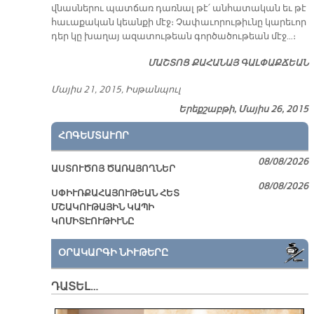
վնաս­նե­րու պատ­ճառ դառ­նալ թէ՛ ան­հա­տա­կան եւ թէ
հա­ւա­քա­կան կեան­քի մէջ։ Չա­փա­ւո­րու­թիւ­նը կա­րե­ւոր
դեր կը խա­ղայ ա­զա­տու­թեան գոր­ծա­ծու­թեան մէջ…։
ՄԱՇ­ՏՈՑ ՔԱ­ՀԱ­ՆԱՅ ԳԱԼ­ՓԱՔ­ՃԵԱՆ
Մա­յիս 21, 2015, Իս­թան­պուլ
Երեքշաբթի, Մայիս 26, 2015
ՀՈԳԵՄՏԱՒՈՐ
08/08/2026
ԱՍՏՈՒԾՈՅ ԾԱՌԱՅՈՂՆԵՐ
08/08/2026
ՍՓԻՒՌՔԱՀԱՅՈՒԹԵԱՆ ՀԵՏ
ՄՇԱԿՈՒԹԱՅԻՆ ԿԱՊԻ
ԿՈՄԻՏԷՈՒԹԻՒՆԸ
ՕՐԱԿԱՐԳԻ ՆԻՒԹԵՐԸ
ԴԱՏԵԼ…