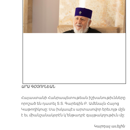
ԱՐԱ ԳՕՉՈՒՆԵԱՆ
​Հայաստանի Հանրապետութեան իշխանութիւնները
որոշած են դատել Տ.Տ. Գարեգին Բ. Ամենայն Հայոց
Կաթողիկոսը: Սա իսկապէս արտասովոր երեւոյթ մըն
է եւ միանշանակօրէն կ՚ենթադրէ գայթակղութիւն մը:
Կարդալ աւելին
Դ