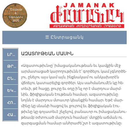
Շաբաթ
8,
Օգոստոս
2026
☰ Ընտրացանկ
ԱԶԱՏՈՒԹԵԱՆ ՄԱՍԻՆ
ԼՐԱՀՈՍ
«Ա­զա­տու­թիւն»ը՝ ի­մա­ցա­կա­նու­թեան եւ կամ­քին մէջ
ԹՐՔԱՀԱՅ ԿԵԱՆՔ
ար­մա­տա­ցած կա­րո­ղու­թիւնն է՝ գոր­ծե­լու կամ չգնոր­ծե­
լու, ը­նե­լու այս կամ այն, ինք­նա­կամ ու ան­կա­խօ­րէն
ԸՆԿԵՐԱՄՇԱԿՈՒԹԱՅԻՆ
վճռե­լու կա­տա­րե­լիք գոր­ծեր։ Այս սահ­մա­նու­մէն կը հե­
տե­ւի, թէ հա­ցը, ջու­րը եւ օ­դը ի՛նչ որ է մար­դուս մարմ­
ԵԿԵՂԵՑԱԿԱՆ
նին, ֆի­զի­քա­կան էու­թեան հա­մար, ա­զա­տու­թիւ­նը
նոյնն է մար­դուս մտա­ւոր կեան­քին հա­մար։ Ե­թէ մար­
ՀՈԳԵՄՏԱՒՈՐ
մի­նը կը սնա­նի հա­ցով եւ ջու­րով եւ ֆի­զի­քա­կան էու­
թիւ­նը կը գո­յա­տե­ւէ շնչե­լով, բա­նա­ւոր ու ի­մա­ցա­կա­նու­
ՀԱՐԹԱԿ
թեամբ օժ­տուած մար­դուն հա­մար՝ մտքին աճ­ման ու
զար­գաց­ման հա­մար անհ­րա­ժե՛շտ է ա­զա­տու­թիւ­նը։