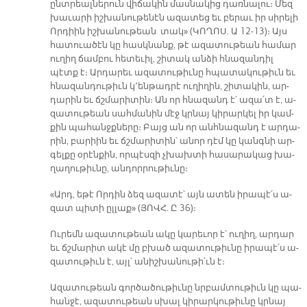
ընտ­րեալ­նե­րուն վի­ճա­կին մաս­նա­կից դառ­նա­լու։ Մեզ
խա­ւա­րի իշ­խա­նու­թե­նէն ա­զա­տեց եւ բե­րաւ իր սի­րե­լի
Որ­դիին իշ­խա­նու­թեան տակ» (ԿՈ­ՂՈՍ. Ա 12-13)։ Այս
հա­տուա­ծէն կը հասկ­նանք, թէ ա­զա­տու­թեան հա­մար
ու­ղիղ ճամ­բու հե­տե­ւիլ, շի­տակ ան­ձի հնա­զան­դիլ
պէտք է։ Ար­դա­րեւ ա­զա­տու­թիւ­նը հպա­տա­կու­թիւն եւ
հնա­զան­դու­թիւն կ՚են­թադ­րէ ու­ղի­ղին, շի­տա­կին, ար­
դա­րին եւ ճշմա­րի­տին։ Ան որ հնա­զանդ է՝ ա­զա՛տ է, ա­
զա­տու­թեան սահ­մա­նին մէջ կրնայ կի­րար­կել իր կամ­
քին պա­հանջք­նե­րը։ Բայց ան որ անհ­նա­զանդ է ար­դա­
րին, բա­րիին եւ ճշմա­րի­տին՝ ա­նոր դէմ կը կանգ­նի ար­
գել­քը օ­րէն­քին, որ­պէս­զի չխախ­տի հա­սա­րա­կաց խա­
ղա­ղու­թիւ­նը, ան­դոր­րու­թիւ­նը։
«Արդ, ե­թէ Որ­դին ձեզ ա­զա­տէ՝ այն ա­տեն ի­րա­պէ՛ս ա­
զատ պի­տի ըլ­լաք» (ՅՈՎՀ. Ը 36)։­
Ու­րեմն ա­զա­տու­թեան ա­կը կա­րե­ւոր է՝ ու­ղիղ, ար­դար
եւ ճշմա­րիտ ա­կէ մը բխած ա­զա­տու­թիւ­նը ի­րա­պէ՛ս ա­
զա­տու­թիւն է, այլ՝ ա­նիշ­խա­նու­թի՛ւն է։
Ա­զա­տու­թեան գոր­ծա­ծու­թիւ­նը նրբամտու­թիւն կը պա­
հան­ջէ, ա­զա­տու­թեան սխալ կի­րար­կու­թիւ­նը կրնայ