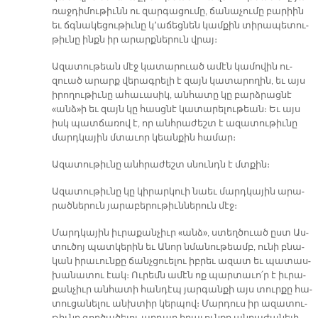
ռաջ­դի­մու­թիւնն ու զար­գա­ցու­մը, ճա­նա­չու­մը բա­րիին
եւ ճգնա­կե­ցու­թիւ­նը կ՚ա­ճեց­նեն կամ­քին տի­րա­պե­տու­
թիւ­նը ինքն իր ա­րարք­նե­րուն վրայ։
Ա­զա­տու­թեան մէջ կա­տա­րուած ա­մէն կա­մո­վին ու­
զուած ա­րարք վե­րագ­րե­լի է զայն կա­տա­րո­ղին, եւ այս
ի­րո­ղու­թիւ­նը ա­հա­ւա­սիկ, ան­հա­տը կը բարձ­րաց­նէ
«անձ»ի եւ զայն կը հասց­նէ կա­տա­րե­լու­թեան։ Եւ այս
իսկ պատ­ճա­ռով է, որ անհ­րա­ժեշտ է ա­զա­տու­թիւ­նը
մարդ­կա­յին մտա­ւոր կեան­քին հա­մար։
Ա­զա­տու­թիւ­նը անհ­րա­ժեշտ սնունդն է մտքին։
Ա­զա­տու­թիւ­նը կը կի­րար­կուի նաեւ մարդ­կա­յին ա­րա­
րած­նե­րուն յա­րա­բե­րու­թիւն­նե­րուն մէջ։
Մարդ­կա­յին իւ­րա­քան­չիւր «անձ», ստեղ­ծուած ըստ Աս­
տու­ծոյ պատ­կե­րին եւ Ա­նոր նմա­նու­թեամբ, ու­նի բնա­
կան ի­րա­ւուն­քը ճանչ­ցուե­լու իբ­րեւ ա­զատ եւ պա­տաս­
խա­նա­տու էակ։ Ու­րեմն ա­մէն ոք պար­տա­ւո՛ր է իւ­րա­
քան­չիւր ան­հա­տի հան­դէպ յար­գան­քի այս տուր­քը հա­
տու­ցա­նե­լու անխտիր կեր­պով։ Մար­դուս իր ա­զա­տու­