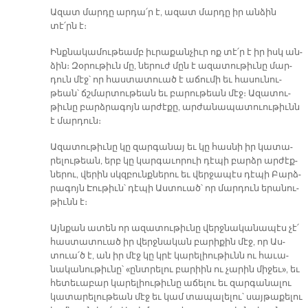
Ա­զատ մար­դը ար­դա՛ր է, ա­զատ մար­դը իր ան­ձին
տէ՛րն է։
Ինք­նա­կա­մու­թեամբ իւ­րա­քան­չիւր ոք տէ՛ր է իր իսկ ան­
ձին։ Զօ­րու­թիւն մը, նե­րուժ մըն է ա­զա­տու­թիւ­նը մար­
դուն մէջ՝ որ հաս­տա­տուած է ա­ճու­մի եւ հա­սու­նու­
թեան՝ ճշմար­տու­թեան եւ բա­րու­թեան մէջ։ Ա­զա­տու­
թիւ­նը բարձ­րա­գոյն ար­ժէ­քը, ար­ժա­նա­պա­տուու­թիւնն
է մար­դուն։
Ա­զա­տու­թիւ­նը կը զար­գա­նայ եւ կը հաս­նի իր կա­տա­
րե­լու­թեան, երբ կը կար­գաւորուի դէ­պի բարձր ար­ժէք­
նե­րու, վե­րին սկզբունք­նե­րու եւ վեր­ջա­պէս դէ­պի Բարձ­
րա­գոյն Էու­թիւն՝ դէ­պի Աս­տուած՝ որ մար­դուն ե­րա­նու­
թիւնն է։
Այն­քան ա­տեն որ ա­զա­տու­թիւ­նը վերջ­նա­կանա­պէս չէ՛
հաս­տա­տուած իր վերջ­նա­կան բա­րի­քին մէջ, որ Աս­
տուա՛ծ է, ան իր մէջ կը կրէ կա­րե­լիու­թիւնն ու հա­ւա­
նա­կա­նու­թիւ­նը՝ «ընտ­րե­լու բա­րիին ու չա­րին մի­ջեւ», եւ
հե­տե­ւա­բար կա­րե­լիու­թիւ­նը ա­ճե­լու եւ զար­գա­նա­լու
կա­տա­րե­լու­թեան մէջ եւ կամ տա­պա­լե­լու՝ սայ­թա­քե­լու