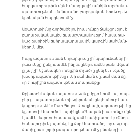
թիւ­նը գոր­ծա­ծե­լու ար­դար ի­րա­ւուն­քը ան­բա­ժա­նե­լի
հար­կա­ւո­րու­թիւն մըն է մարդ­կա­յին ան­ձին ար­ժա­նա­
պա­տուու­թեան, մա­նա­ւանդ բա­րո­յա­կան, հո­գե­ւոր եւ
կրօ­նա­կան հար­ցե­րու մէ՛ջ։
Ա­զա­տու­թիւ­նը գոր­ծա­ծե­լու ի­րա­ւուն­քը ճանչ­ցուե­լու է
քա­ղա­քա­կա­նա­պէս եւ պաշտ­պա­նուե­լու՝ հա­սա­րա­
կաց բա­րի­քին եւ հրա­պա­րա­կա­յին կար­գին սահ­ման­
նե­րուն մէջ։
Բայց ա­զա­տու­թեան կի­րար­կու­մը չի՛ պա­րու­նա­կեր ի­
րա­ւուն­քը՝ ը­սե­լու ա­մէն ինչ եւ ը­նե­լու ա­մէն բան։ Ա­զատ
ըլ­լալ՝ չի՛ նշա­նա­կեր «խել­քին փչած»ը ը­նել եւ ու­զա­ծը
խօ­սիլ. ա­զա­տու­թիւ­նը ու­նի սահ­մա՛ն մը, սահ­ման մը,
որ է ու­րի­շին ա­զա­տու­թեան տա­րած­քը։
Քրիս­տո­նէա­կան ա­զա­տու­թեան ըմբըռ-նումն ալ տար­
բեր չէ ա­զա­տու­թեան տիե­զե­րա­կան ընդ­հա­նուր հաս­
կա­ցո­ղու­թե­նէն։ Ըստ Պօ­ղոս Ա­ռա­քեա­լի, ա­զա­տու­թիւ­նը
կը տրուի Աս­տուծ­մէ, այ­սինքն «Բնա­կան ի­րա­ւունք» մըն
է, ա­մէն մար­դու հա­սա­րակ, ա­մէն ա­ձի յա­տուկ։ «Շնոր­
հա­կա­լու­թիւն յայտ­նե­ցէ՛ք Հօր Աս­տուա­ծոյ, որ մեզ ար­
ժա­նի ը­րաւ լոյ­սի թա­գա­ւո­րու­թեան մէջ բնա­կող իր