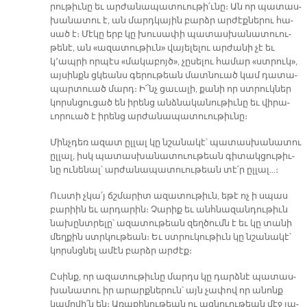
րու­թիւ­նը եւ ար­ժա­նա­պա­տուու­թի՛ւ­նը։ Ան որ պա­տաս­
խա­նա­տու է, ան մարդ­կա­յին բարձր ար­ժէք­նե­րու հա­
սած է։ Մէ­կը երբ կը խու­սա­փի պա­տաս­խա­նա­տուու­
թե­նէ, ան «ա­զա­տու­թիւն» վա­յե­լե­լու ար­ժա­նի չէ եւ
կ՚ապ­րի որ­պէս «մա­կա­բոյծ», չը­սե­լու հա­մար «ստրուկ»,
այ­սինքն ցկեանս գե­րու­թեան մատնուած կամ դա­տա­
պար­տուած մարդ։ Ի՜նչ ցա­ւա­լի, քա­նի որ ստրուկ­ներ
կորսն­ցու­ցած են ի­րենց անձ­նա­կա­նու­թիւ­նը եւ վի­րա­
ւորուած է ի­րենց ար­ժա­նա­պա­տուու­թիւ­նը։
Մինչ­դեռ ա­զատ ըլ­լալ կը նշա­նա­կէ՝ պա­տաս­խա­նա­տու
ըլ­լալ, իսկ պա­տաս­խա­նա­տուու­թեան գի­տակ­ցու­թիւ­
նը ու­նե­նալ՝ ար­ժա­նա­պա­տուու­թեան տէ՛ր ըլ­լալ…։
Ուս­տի չկա՛յ ճշմա­րիտ ա­զա­տու­թիւն, ե­թէ ոչ ի սպաս
բա­րիին եւ ար­դա­րին։ Չա­րիք եւ անհ­նա­զան­դու­թիւն
նա­խընտ­րե­լը՝ ա­զա­տու­թեան զեղ­ծումն է եւ կը տա­նի
մեղ­քին ստրկու­թեան։ Եւ ստրու­կու­թիւն կը նշա­նա­կէ՝
կորսնց­նել ա­մէն բարձր ար­ժէք։
Ը­սինք, որ ա­զա­տու­թիւ­նը մարդս կը դարձ­նէ պա­տաս­
խա­նա­տու իր ա­րարք­նե­րուն՝ այն չա­փով որ ա­նոնք
կա­մո­վի՛ն են։ Ա­ռա­քի­նու­թեան ու ազ­նուու­թեան մէջ յա­