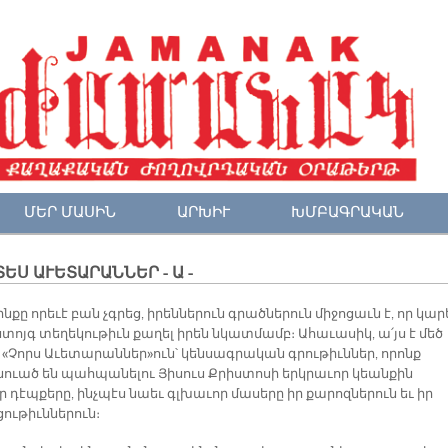
ՄԵՐ ՄԱՍԻՆ
ԱՐԽԻՒ
ԽՄԲԱԳՐԱԿԱՆ
ԵՍ ԱՒԵՏԱՐԱՆՆԵՐ - Ա -
ինքը որեւէ բան չգրեց, իրեններուն գրածներուն միջոցաւն է, որ կար
 ստոյգ տեղեկութիւն քաղել իրեն նկատմամբ։ Ահաւասիկ, ա՛յս է մեծ
 «Չորս Աւետարաններ»ուն՝ կենսագրական գրութիւններ, որոնք
ուած են պահպանելու Յիսուս Քրիստոսի երկրաւոր կեանքին
 դէպքերը, ինչպէս նաեւ գլխաւոր մասերը իր քարոզներուն եւ իր
ութիւններուն։