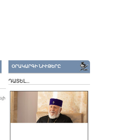
ՕՐԱԿԱՐԳԻ ՆԻՒԹԵՐԸ
ԴԱՏԵԼ…
ելի