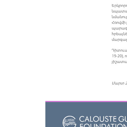
Երկրոր
նպատակո
նմանու
Հռովմի 
պարագա
հրեայն
մարգար
Դիտուած
19-20),
յիշատակ
Մարտ 2