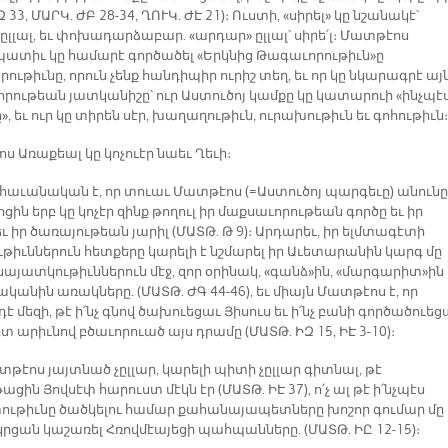
Զ 33, ՄԱՐԿ. ԺԲ 28-34, ՂՈՒԿ. ԺԷ 21)։ Ուստի, «սիրել» կը նշանակէ՝
ըլլալ, եւ փոխադարձաբար. «արդար» ըլլալ՝ սիրե՛լ։ Մատթէոս
տիւ կը համարէ գործածել «Երկնից Թագաւորութիւն»ը
ւթիւնը, որուն չենք հանդիպիր ուրիշ տեղ, եւ որ կը նկարագրէ այ
րութեան յատկանիշը՝ ուր Աստուծոյ կամքը կը կատարուի «ինչպէ
», եւ ուր կը տիրեն սէր, խաղաղութիւն, ուրախութիւն եւ գոհութիւն։
 Առաքեալ կը կոչուէր նաեւ Ղեւի։
, հաւանական է, որ տուաւ Մատթէոս (=Աստուծոյ պարգեւը) անունը
ոցին երբ կը կոչէր զինք թողուլ իր մաքսաւորութեան գործը եւ իր
ւ իր ծառայութեան յարիլ (ՄԱՏԹ. Թ 9)։ Արդարեւ, իր ելմտագէտի
ւթիւններուն հետքերը կարելի է նշմարել իր Աւետարանին կարգ մը
այատկութիւններուն մէջ, զոր օրինակ, «գանձ»ին, «մարգարիտ»ին
անին առակները. (ՄԱՏԹ. ԺԳ 44-46), եւ միայն Մատթէոս է, որ
է մեզի, թէ ի՛նչ գնով ծախուեցաւ Յիսուս եւ ի՛նչ բանի գործածուեց
արիւնով բծաւորուած այս դրամը (ՄԱՏԹ. ԻԶ 15, ԻԷ 3-10)։
թէոս յայտնած չըլլար, կարելի պիտի չըլլար գիտնալ, թէ
ցին Յովսէփ հարուստ մէկն էր (ՄԱՏԹ. ԻԷ 37), ո՛չ ալ թէ ի՛նչպէս
ութիւնը ծածկելու համար քահանայապետները խոշոր գումար մը
կրցան կաշառել Հռովմէայեցի պահպանները. (ՄԱՏԹ. ԻԸ 12-15)։