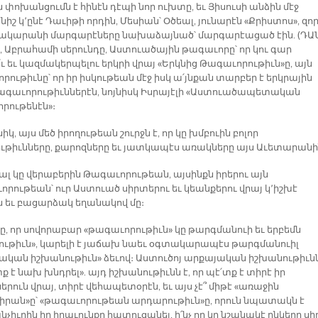
փոխանցումն է հինէն դէպի նոր ուխտը, եւ Յիսուսի անձին մէջ
շ կ՚ընէ Դաւիթի որդին, Մեսիան՝ Օծեալ, յունարէն «Քրիստոս», զո
ակարանի մարգարէները նախաձայնած՝ մարգարէացած էին. (ԴԱՆ
), Աբրահամի սերունդը, Աստուածային թագաւորը՝ որ կու գար
՛ւ եւ կազմակերպելու երկրի վրայ «Երկնից Թագաւորութիւն»ը, այն
ութիւնը՝ որ իր իսկութեան մէջ իսկ ա՛յնքան տարբեր է երկրային
թագաւորութիւններէն, նոյնիսկ Իսրայէլի «Աստուածապետական
րութենէն»։
կ, այս մեծ իրողութեան շուրջն է, որ կը խմբուին բոլոր
թիւնները, քարոզները եւ յատկապէս առակները այս Աւետարանի
ալ կը վերաբերին Թագաւորութեան, այսինքն իրերու այն
որութեան՝ ուր Աստուած սիրտերու եւ կեանքերու վրայ կ՚իշխէ
 եւ բացարձակ եղանակով մը։
ը, որ սովորաբար «թագաւորութիւն» կը թարգմանուի եւ երբեմն
ութիւն», կարելի է յաճախ նաեւ օգտակարապէս թարգմանուիլ
ական իշխանութիւն» ձեւով։ Աստուծոյ արքայական իշխանութիւնն
ք է նախ խնդրել». այդ իշխանութիւնն է, որ պէ՛տք է տիրէ իր
րուն վրայ, տիրէ վեհապետօրէն, եւ այս չէ՞ միթէ «առաջին
րան»ը՝ «թագաւորութեան արդարութիւն»ը, որուն նպատակն է
չիւրին իր իրաւունքը հատուցանել, ի՛նչ որ կը նշանակէ ընկերը սի