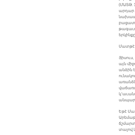
(ՄԱՏԹ. 
արդար 
նախապա
բացատրո
թագաւո
երկինքը
Մատթէոս
Յիսուս
այն միջ
անձին ե
ունակո
առանձն
վաճառակ
կ՚աւանդ
անպարտ 
Եթէ Մատ
Արեմաթա
ճշմարտ
տալով 