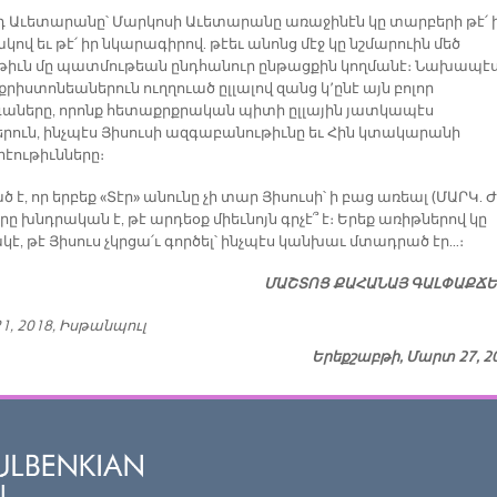
դ Աւետարանը՝ Մարկոսի Աւետարանը առաջինէն կը տարբերի թէ՛ 
վ եւ թէ՛ իր նկարագիրով. թէեւ անոնց մէջ կը նշմարուին մեծ
թիւն մը պատմութեան ընդհանուր ընթացքին կողմանէ։ Նախապէ
քրիստոնեաներուն ուղղուած ըլլալով զանց կ՚ընէ այն բոլոր
ները, որոնք հետաքրքրական պիտի ըլլային յատկապէս
երուն, ինչպէս Յիսուսի ազգաբանութիւնը եւ Հին կտակարանի
էութիւնները։
 է, որ երբեք «Տէր» անունը չի տար Յիսուսի՝ ի բաց առեալ (ՄԱՐԿ. 
 որը խնդրական է, թէ արդեօք միեւնոյն գրչէ՞ է։ Երեք առիթներով կը
է, թէ Յիսուս չկրցա՛ւ գործել՝ ինչպէս կանխաւ մտադրած էր…։
ՄԱՇ­ՏՈՑ ՔԱ­ՀԱ­ՆԱՅ ԳԱԼ­ՓԱՔ­Ճ
1, 2018, Իսթանպուլ
Երեքշաբթի, Մարտ 27, 2