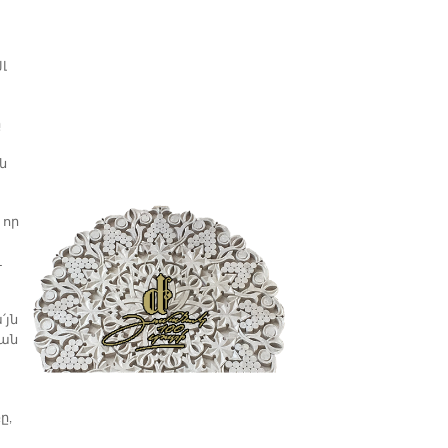
լ
ը
ն
 որ
ւ
՛յն
եան
ը,