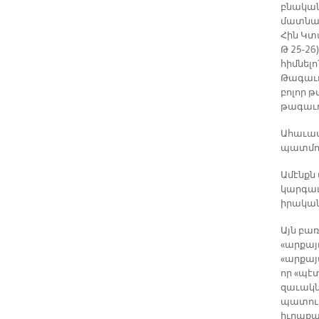
բնական 
մատնանի
Հին Կտ
Թ 25-26
հիմնելո
Թագաւոր
բոլոր 
թագաւո
Ահաւասի
պատմու
Ամէնքն 
կարգաւ
իրական
Այն բառ
«արքայ
«արքայ
որ «պէտ
զաւակնե
պատուի
իւրաքան