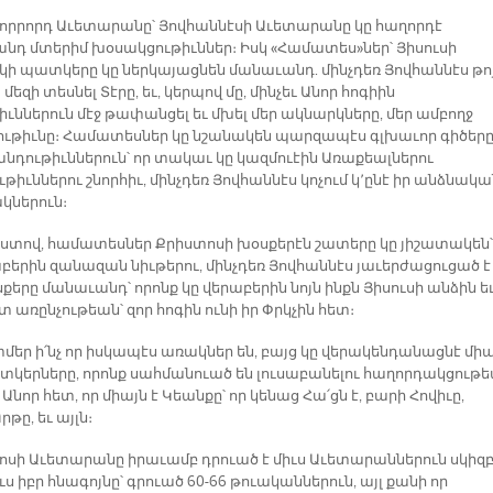
չորրորդ Աւետարանը՝ Յովհաննէսի Աւետարանը կը հաղորդէ
նդ մտերիմ խօսակցութիւններ։ Իսկ «Համատես»ներ՝ Յիսուսի
կի պատկերը կը ներկայացնեն մանաւանդ. մինչդեռ Յովհաննէս թոյ
 մեզի տեսնել Տէրը, եւ, կերպով մը, մինչեւ Անոր հոգիին
ւններուն մէջ թափանցել եւ մխել մեր ակնարկները, մեր ամբողջ
ութիւնը։ Համատեսներ կը նշանակեն պարզապէս գլխաւոր գիծեր
անդութիւններուն՝ որ տակաւ կը կազմուէին Առաքեալներու
թիւններու շնորհիւ, մինչդեռ Յովհաննէս կոչում կ՚ընէ իր անձնակա
կներուն։
աստով, համատեսներ Քրիստոսի խօսքերէն շատերը կը յիշատակեն՝
աբերին զանազան նիւթերու, մինչդեռ Յովհաննէս յաւերժացուցած է
քերը մանաւանդ՝ որոնք կը վերաբերին նոյն ինքն Յիսուսի անձին ե
տ առընչութեան՝ զոր հոգին ունի իր Փրկչին հետ։
մեր ի՛նչ որ իսկապէս առակներ են, բայց կը վերակենդանացնէ միա
տկերները, որոնք սահմանուած են լուսաբանելու հաղորդակցութ
Անոր հետ, որ միայն է Կեանքը՝ որ կենաց Հա՛ցն է, բարի Հովիւը,
րթը, եւ այլն։
սի Աւետարանը իրաւամբ դրուած է միւս Աւետարաններուն սկիզբ
եւս իբր հնագոյնը՝ գրուած 60-66 թուականներուն, այլ քանի որ