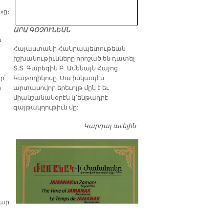
»ը։
ԱՐԱ ԳՕՉՈՒՆԵԱՆ
ս
​Հայաստանի Հանրապետութեան
իշխանութիւնները որոշած են դատել
Տ.Տ. Գարեգին Բ. Ամենայն Հայոց
Կաթողիկոսը: Սա իսկապէս
ր՝
արտասովոր երեւոյթ մըն է եւ
ր
միանշանակօրէն կ՚ենթադրէ
գայթակղութիւն մը:
Կարդալ աւելին
Դատել…
բար