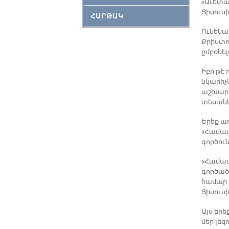
«Աւետար
Յիսուսի
ՀԱՐԹԱԿ
Ունենալ
Քրիստո
ըմբռնել
Իբր թէ
նկարիչ
աշխարհը
տեսանկ
Երեք ա
«Համատ
գործու
«Համատ
գործած
համար 
Յիսուսի
Այս եր
մեր լեզո