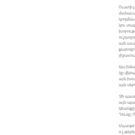
Ուստի 
մանաւա
կողմնա
կու տայ
խորութի
ուշադր
այն աւ
քարոզու
յիշատա
Այս իմ
կը վեր
այն խօս
այն սեր
Չի պատ
այն պա
կեանքը 
Դուռը, Ո
Մատթէո
ո՛չ թեր