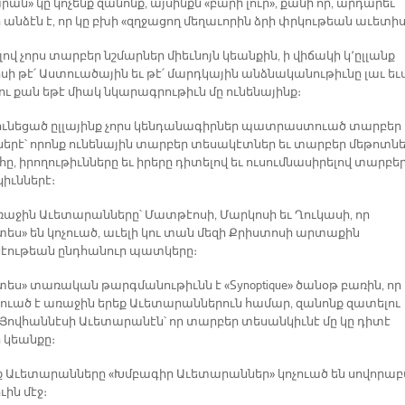
ան» կը կոչենք զանոնք, այսինքն «բարի լուր», քանի որ, արդարեւ
 անձէն է, որ կը բխի «զղջացող մեղաւորին ձրի փրկութեան աւետիս
ով չորս տարբեր նշմարներ միեւնոյն կեանքին, ի վիճակի կ՚ըլլանք
սի թէ՛ Աստուածային եւ թէ՛ մարդկային անձնականութիւնը լաւ եւ
ու քան եթէ միակ նկարագրութիւն մը ունենայինք։
 ունեցած ըլլայինք չորս կենդանագիրներ պատրաստուած տարբեր
ներէ՝ որոնք ունենային տարբեր տեսակէտներ եւ տարբեր մեթոտնե
, իրողութիւնները եւ իրերը դիտելով եւ ուսումնասիրելով տարբե
իւններէ։
ռաջին Աւետարանները՝ Մատթէոսի, Մարկոսի եւ Ղուկասի, որ
ես» են կոչուած, աւելի կու տան մեզի Քրիստոսի արտաքին
նէութեան ընդհանուր պատկերը։
ես» տառական թարգմանութիւնն է «Synoptique» ծանօթ բառին, որ
ուած է առաջին երեք Աւետարաններուն համար, զանոնք զատելու
Յովհաննէսի Աւետարանէն՝ որ տարբեր տեսանկիւնէ մը կը դիտէ
 կեանքը։
եք Աւետարանները «Խմբագիր Աւետարաններ» կոչուած են սովորա
ւին մէջ։