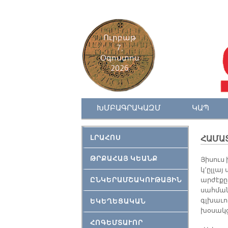
Ուրբաթ
7,
Օգոստոս
2026
ԽՄԲԱԳՐԱԿԱԶՄ
ԿԱՊ
ԼՐԱՀՈՍ
ՀԱՄԱՏ
ԹՐՔԱՀԱՅ ԿԵԱՆՔ
Յիսուս 
կ՚ըլլայ
ԸՆԿԵՐԱՄՇԱԿՈՒԹԱՅԻՆ
արժէքը
սահման
գլխաւոր
ԵԿԵՂԵՑԱԿԱՆ
խօսակց
ՀՈԳԵՄՏԱՒՈՐ