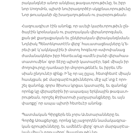
րա­կանգ­նէր ա­նոր ան­կեալ թա­գա­ւո­րու­թիւ­նը, եւ իբր
նոր Սո­ղո­մոն, պի­տի նուի­րա­գոր­ծէր սկզբնա­ւո­րու­թիւ­նը
Նոր թուա­կա­նի մը խա­ղա­ղու­թեան ու բա­րօ­րու­թեան։
Հա­զուա­գիւտ էին ա­նոնք, որ ա­ւե­լի կա­րե­ւո­րու­թիւն ըն­
ծա­յէին կրօ­նա­կան ու բա­րո­յա­կան վե­րա­նո­րոգ­ման,
քան թէ քա­ղա­քա­կան եւ ըն­կե­րա­կան վե­րա­կանգն­ման։
Նոյ­նիսկ Պեն­տե­կոս­տէէն վերջ՝ հա­ւա­տա­ցեալ­նե­րը կ՚ե­
րե­ւի թէ կ՚ակն­կա­լէին ի մօ­տոյ հո­գե­ւոր «սփո­փա­նաց
ժա­մա­նակ­ներ» իբր հե­տե­ւանք «ա­մէն բա­նի վե­րա­հաս­
տա­տու­մին»՝ զոր Տէ­րը պի­տի կա­տա­րէր, ե­թէ միայն իր
ժո­ղո­վուր­դը դառ­նար իր մո­լո­րու­թե­նէն, եւ իբ­րեւ Մե­
սիան ըն­դու­նէր զինք։ Ի՛նչ որ ալ ըլ­լայ, հետզ­հե­տէ միայն
հասկ­ցան, թէ մար­գա­րէու­թիւն­նե­րու մէջ պէ՛տք է ո­րո­
շել զա­նոնք, զորս Յի­սուս կրցաւ կա­տա­րել, եւ զա­նոնք՝
ո­րոնք կը վե­րա­բե­րին իր ա­պա­գայ երկ­նա­յին թա­գա­ւո­
րու­թեան, ո­րո­շել Քրիս­տո­սի չար­չա­րանք­նե­րը, եւ այն
փառ­քը՝ որ ա­պա պի­տի հե­տե­ւէր ա­նոնց։
Պատ­մա­կան Գիր­քերն են չորս Ա­ւե­տա­րան­նե­րը եւ
Գործք Ա­ռա­քե­լո­ցը, ո­րոնց կը յա­ջոր­դեն նա­մա­կագ­րա­
կան գրու­թիւն­նե­րը, եւ ա­մե­նէն վերջ՝ զուտ մար­գա­րէա­
կան միա՛կ գրուած­քը՝ Յայտ­նու­թի՛ւ­նը։