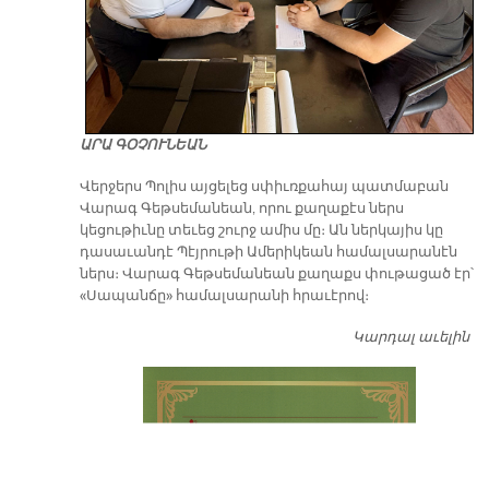
ԱՐԱ ԳՕՉՈՒՆԵԱՆ
Վերջերս Պոլիս այցելեց սփիւռքահայ պատմաբան
Վարագ Գեթսեմանեան, որու քաղաքէս ներս
կեցութիւնը տեւեց շուրջ ամիս մը։ Ան ներկայիս կը
դասաւանդէ Պէյրութի Ամերիկեան համալսարանէն
ներս։ Վարագ Գեթսեմանեան քաղաքս փութացած էր՝
«Սապանճը» համալսարանի հրաւէրով։
Կարդալ աւելին
Պո
այ
առ
ԺԱ
խ
մէ
զր