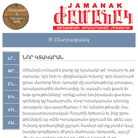
Հինգշաբթի
6,
Օգոստոս
2026
☰ Ընտրացանկ
ՆՈՐ ԿՏԱԿԱՐԱՆ
ԼՐԱՀՈՍ
Միեւ­նոյն յու­նա­րէն բա­ռը կը նշա­նա­կէ թէ՛ «ուխտ» եւ թէ
ԹՐՔԱՀԱՅ ԿԵԱՆՔ
«կտակ»։ Այն նոր ու վերջ­նա­կան ուխ­տը՝ զոր Աս­տուած
ը­րաւ մար­դոց հետ, կտա­կի մը յատ­կու­թիւ­նը ստա­ցաւ,
ԸՆԿԵՐԱՄՇԱԿՈՒԹԱՅԻՆ
կտա­կա­րա­րին մա­հուամ­բը, եւ այս­պէս այն քսան եւ
եօթ գրու­թիւն­նե­րը՝ ո­րոնք ա­նոր նուի­րա­կան վա­ւե­րա­
ԵԿԵՂԵՑԱԿԱՆ
գիր­նե­րը կը հա­մա­րուին, «Նոր Կտա­կա­րան» ա­նու­նը
ստա­ցան։ Այս պատ­ճա­ռաւ է որ, նմա­նու­թեամբ, նա­
ՀՈԳԵՄՏԱՒՈՐ
խա­պատ­րաս­տա­կան Ուխ­տին ե­րե­սուն եւ ի­նը գրու­
թիւն­ներն ալ «Հին Կտա­կա­րան» կոչուած են, թէեւ այս
ՀԱՐԹԱԿ
Ուխ­տը գոր­ծադ­րե­լի ըլ­լա­լու հա­մար պէտք չու­նէր դաշ­
նա­դիր կող­մե­րուն մէ­կուն մա­հուան։ Ար­դա­րեւ, այս չէ՛