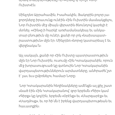
միակ տար­բե­րու­թիւ­նը որ «Հին»ը կ՚ո­րո­շէ «Նոր
Ուխտ»էն։
Մինչ­դեռ Աբ­րա­հա­մին, Ի­սա­հա­կին, Յա­կո­բին բո­լոր յա­
ջորդ­նե­րը ի­րա­ւունք ու­նէին Հին Ուխ­տին մաս­նակ­ցե­լու,
Նոր Ուխ­տին մէջ միայն վերս­տին ծնուն­դով կա­րե­լի է
մտնել։ «Հին»ը ի հար­կէ առ­ժա­մա­նա­կեայ եւ ան­կա­
տար բնու­թիւն մը ու­նէր, քա­նի որ լոկ «նա­խա­պատ­
րաս­տու­թիւն» մըն էր։ Մինչ­դեռ «նոր»ը կա­տա­րեալ է եւ
վերջ­նա­կա՛ն։
Այլ սա­կայն, քա­նի որ Հին Ուխ­տը պատ­րաս­տու­թիւն
մըն էր Նոր Ուխ­տին, ու­սու­մը Հին Կտա­կա­րա­նին, ո­րուն
մէջ խո­րասուզուած կը գտնուին Նոր Կտա­կա­րա­նին
վար­դա­պե­տու­թիւն­նե­րուն ար­մատ­նե­րը, անհ­րա­ժե՛շտ
է՝ լաւ եւս ըմբռ­նե­լու հա­մար Նո­րը։
Նոր Կտա­կա­րա­նին հե­ղի­նակ­նե­րը ա­մէնքն ալ քիչ շատ
սնած էին Հին Կտա­կա­րա­նով՝ զոր եր­բեմն «Գիր» կամ
«Գիրք» կը կո­չէին, եր­բեմն «Օ­րէնք» եւ «Մար­գա­րէք» եւ
«Սաղ­մոսք», եւ որ հի՛մն է ի­րենց վար­դա­պե­տու­թեան եւ
հա­ւատ­քին։