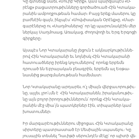
Կը գտնենք նաեւ «Սուրբ Գիրք», կամ պար­զա­պէս «Օ­
րէնք» բա­ցատ­րու­թիւն­նե­րը գոր­ծա­ծուած Հին Կտա­կա­
րա­նին ամ­բող­ջու­թեան հա­մար։ Բայց ե­րեք մա­սե­րու կը
բաժ­նէին զայն, ինչ­պէս՝ «Մով­սի­սա­կան Օ­րէնք»ը, «Մար­
գա­րէ­ներ»ը ու «Սաղ­մոս­ներ»ը՝ որ կը պա­րու­նա­կէին մեր
ներ­կայ Սաղ­մո­սաց, Ա­ռա­կաց, Ժո­ղո­վո­ղի եւ Երգ Եր­գո­ցի
գիր­քե­րը։
Այս­պէս Նոր Կտա­կա­րա­նը լե­ցուն է ակ­նար­կու­թիւն­նե­
րով Հին Կտա­կա­րա­նի եւ նոյ­նիսկ Հին Կտա­կա­րա­նի
հա­տուած­նե­րը ի­րենց կո­չում­նե­րով՝ ո­րոնք եր­բեմն
դրուած են Եբ­րա­յա­կան բնագ­րին, եր­բեմն ալ Եօ­թա­
նաս­նից թարգ­մա­նու­թեան հա­մե­մատ։
Նոր Կտա­կա­րա­նը ար­դա­րեւ ո՛չ միայն վեր­ջա­ւո­րու­թիւ­
նը, այ­լեւ լրո՛ւմն է Հին Կտա­կա­րա­նեն, ի­րա­կա­նու­թիւ­
նը այն բո­լոր ի­րո­ղու­թիւն­նե­րուն՝ ո­րոնք Հին Կտա­կա­
րա­նին մէջ միա՛յն պատ­կեր­ներ էին, տի­պար­ներ կամ
խոս­տում­ներ։
Իր մար­գա­րէու­թիւն­նե­րու մի­ջո­ցաւ Հին Կտա­կա­րա­նը
սիր­տե­րը պատ­րաս­տած էր Մե­սիա­յին սպա­սե­լու։ Կը
յու­սա­յին տես­նել Դա­ւի­թի սե­րուն­դէն մէ­կը՝ որ պի­տի վե­