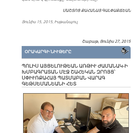
ՄԱՇ­ՏՈՑ ՔԱ­ՀԱ­ՆԱՅ ԳԱԼ­ՓԱՔ­ՃԵԱՆ
Յու­նիս 15, 2015, Իս­թան­պուլ
Շաբաթ, Յունիս 27, 2015
ՕՐԱԿԱՐԳԻ ՆԻՒԹԵՐԸ
ՊՈԼԻՍ ԱՅՑԵԼՈՒԹԵԱՆ ԱՌԹԻՒ ԺԱՄԱՆԱԿ-Ի
ԽՄԲԱԳՐԱՏԱՆ ՄԷՋ ՇԱՀԵԿԱՆ ԶՐՈՅՑ՝
ՍՓԻՒՌՔԱՀԱՅ ՊԱՏՄԱԲԱՆ ՎԱՐԱԳ
ԳԵԹՍԵՄԱՆԵԱՆԻ ՀԵՏ