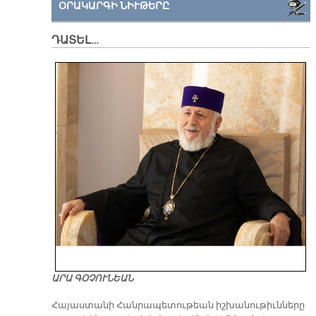
ՕՐԱԿԱՐԳԻ ՆԻՒԹԵՐԸ
ԴԱՏԵԼ…
ԱՐԱ ԳՕՉՈՒՆԵԱՆ
​Հայաստանի Հանրապետութեան իշխանութիւնները