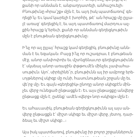
քա­նի որ աննման է, ան­բաղ­դա­տե­լի, ան­հա­շուե­լի։
Բնու­թիւ­նը «հրա՛շք» մըն է, եւ այդ իսկ պատ­ճա­ռով՝ գե­
ղե­ցի՛կ։ Եւ կամ կա­րե­լի է խոր­հիլ, թէ՝ ան հրաշք մը ըլ­լա­
լէ ա­ռաջ՝ գե­ղե­ցիկ է, եւ այդ պատ­ճա­ռով մար­դուս աչ­
քին հրաշք կ՚ե­րե­ւի, քա­նի որ անն­ման գե­ղեց­կու­թիւն
մըն է բնու­թեան գե­ղեց­կու­թիւ­նը։
Ի՛նչ որ ալ ըլ­լայ՝ հրաշք կամ գե­ղե­ցիկ, բնու­թիւ­նը անն­
ման է եւ ե­զա­կան։ Բայց ի՛նչ որ ու­շագ­րաւ է բնու­թեան
մէջ, ա­նոր ան­փո­փոխ եւ մշտնջե­նա­ւոր գե­ղեց­կու­թիւնն
է՝ սկսեալ ա­նոր ա­ռա­ջին փթթու­մէն մին­չեւ չա­փա­հա­
սու­թիւն։ Ա­յո՛, սի­րե­լի­նե՜ր, բնու­թիւնն ալ իր ամ­բողջ ե­րե­
ւոյթ­նե­րով սկիզբ մը ու­նի, հա­սու­նու­թեան շրջան մը եւ
վե՛րջ մը։ Եւ զայն «գե­ղե­ցիկ» ը­նո­ղը ա­նոր սկիզ­բէն մին­
չեւ վերջ ու­նե­ցած ըն­թացքն է։ Եւ այս ըն­թաց­քը ան­վերջ
ըն­թացք մըն է, ը­սենք՝ ամէն «վերջ» նոր «սկիզբ» մըն է։
Եւ ա­հա­ւա­սիկ, բնու­թեան գե­ղեց­կու­թիւնն ալ այս ան­
վերջ ըն­թացքն է՝ միշտ սկիզբ եւ միշտ վերջ, յե­տոյ, դար­
ձեալ եւ միշտ սկիզբ…։
Այս իսկ պատ­ճա­ռով, բնու­թիւ­նը իր բո­լոր շրջան­նե­րուն