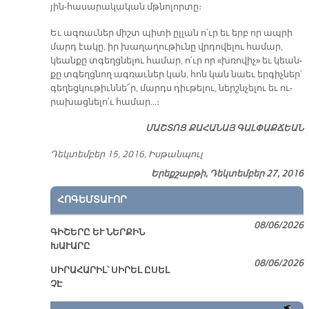
յին-հա­սա­րա­կա­կան մթնո­լոր­տը։
Եւ ագ­ռաւ­ներ միշտ պի­տի ըլ­լան ո՛ւր եւ երբ որ ապ­րի
մարդ էա­կը, իր խա­ղա­ղու­թիւ­նը վրդո­վե­լու հա­մար,
կեան­քը տգեղց­նե­լու հա­մար, ո՛ւր որ «խռո­վիչ» եւ կեան­
քը տգեղց­նող ագ­ռաւ­ներ կան, հոն կան նաեւ եր­գիչ­ներ՝
գե­ղեց­կու­թիւն­նե՜ր, մարդս դիւ­թե­լու, ներշն­չե­լու եւ ու­
րա­խաց­նե­լո՛ւ հա­մար…։
ՄԱՇ­ՏՈՑ ՔԱ­ՀԱ­ՆԱՅ ԳԱԼ­ՓԱՔ­ՃԵԱՆ
Դեկ­տեմ­բեր 15, 2016, Իս­թան­պուլ
Երեքշաբթի, Դեկտեմբեր 27, 2016
ՀՈԳԵՄՏԱՒՈՐ
08/06/2026
ԳԻՇԵՐԸ ԵՒ ՆԵՐՔԻՆ
ԽԱՒԱՐԸ
08/06/2026
ՍԻՐԱՀԱՐԻԼ՝ ՍԻՐԵԼ ԸՍԵԼ
ՉԷ