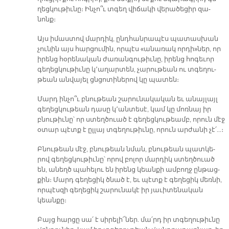
ղեց­կու­թիւ­նը։ Ին­չո՞ւ տգեղ վի­ճա­կի վե­րա­ծե­ցիր զա­
նոնք։
Այս ի­մաս­տով մար­դիկ, ընդ­հան­րա­պէս պա­տաս­խան
չու­նին այս հար­ցու­մին, որ­պէս «ա­նա­ռակ որ­դի»ներ, որ
ի­րենց հօ­րե­նա­կան ժա­ռան­գու­թիւ­նը, ի­րենց հո­գե­ւոր
գե­ղեց­կու­թիւ­նը կ՚ա­ղար­տեն, չա­րու­թեան ու տգե­ղու­
թեան ան­վա­յել ցնցո­տի­նե­րով կը պա­տեն։
Մարդ ին­չո՞ւ բնու­թեան շա­րու­նա­կա­կան եւ ա­նայ­լայլ
գե­ղեց­կու­թեան դա­սը կ՚ան­տե­սէ, կամ կը մոռ­նայ իր
բնու­թիւ­նը՝ որ ստեղծուած է գե­ղեց­կու­թեամբ, ո­րուն մէջ
օ­տար պէտք է ըլ­լայ տգե­ղու­թիւ­նը, ո­րուն ար­ժա­նի չէ՛…։
Բնու­թեան մէջ, բնու­թեան նման, բնու­թեան պատ­կե­
րով գե­ղեց­կու­թիւ­նը՝ ո­րով բո­լոր մար­դիկ ստեղ­ծուած
են, ա­նեղծ պա­հե­լու են ի­րենց կեան­քի ամ­բողջ ըն­թաց­
քին։ Մարդ գե­ղե­ցիկ ծնած է, եւ պէտք է գե­ղե­ցիկ մեռ­նի,
որ­պէս­զի գե­ղե­ցիկ շա­րու­նա­կէ իր յա­ւի­տե­նա­կան
կեան­քը։
Բայց հար­ցը սա՛ է սի­րե­լի՜­ներ. մա՛րդ իր տգե­ղու­թիւ­նը