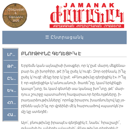
Հինգշաբթի
6,
Օգոստոս
2026
☰ Ընտրացանկ
ԲՆՈՒԹԻՒՆԸ ԳԵՂԵՑԻ՛Կ Է
ԼՐԱՀՈՍ
Եր­բեմն կան այն­պի­սի խօս­քեր, որ կ՚ը­սէ մարդ մե­քե­նա­
ԹՐՔԱՀԱՅ ԿԵԱՆՔ
բար եւ չի խոր­հիր, թէ ի՛նչ ը­սել կ՚ու­զէ։ Զոր օ­րի­նակ, ի՞նչ
ը­սել կ՚ու­զէ մէ­կը երբ կ՚ը­սէ. «Բնու­թիւ­նը գե­ղե­ցիկ է»։ Ի՞նչ
ԸՆԿԵՐԱՄՇԱԿՈՒԹԱՅԻՆ
է որ «գե­ղե­ցիկ» կ՚ա­նուա­նուի. ծա­ռե՞­րը, կամ եր­կին­քի
կա­պո՞յ­տը, եւ կամ գետ­նի սա կա­նաչ խո՞­տը, թէ՝ մար­
ԵԿԵՂԵՑԱԿԱՆ
դուս շուր­ջը պա­տա­հող հա­զա­րա­ւոր ե­րե­ւոյթ­նե­րը, ի­
րա­դար­ձու­թիւն­նե­րը՝ ո­րոնք ի­րա­րու խառ­նուե­լով կը յօ­
ՀՈԳԵՄՏԱՒՈՐ
րի­նեն այն ի՛նչ որ վրձի­նի մէկ հարուա­ծով «պատ­կե՛ր»
մը կը ստեղ­ծէ։
ՀԱՐԹԱԿ
Ա­յո՛, բնու­թիւ­նը ի­րա­պէս գե­ղե­ցիկ է, նաեւ՝ հրա­շա­լի՜,
զմայ­լե­լի եւ ա­նե­րե­ւա­կա­յե­լի՛։ Բնու­թիւ­նը գե­ղե­ցիկ է,