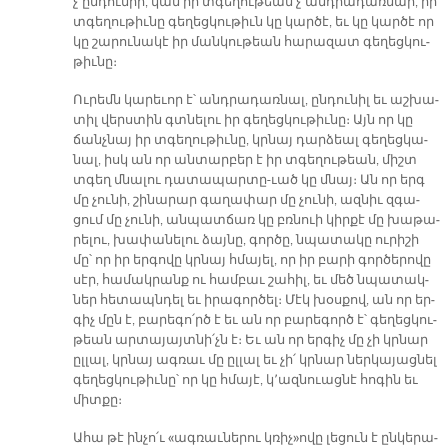
չ՚ըն­դու­նիր, կամ իր տգե­ղու­թեան չ՚անդ­րա­դառ­նար, իր
տգե­ղու­թիւ­նը գե­ղեց­կու­թիւն կը կար­ծէ, եւ կը կար­ծէ որ
կը շա­րու­նա­կէ իր ման­կու­թե­ան հա­րա­զատ գե­ղեց­կու­
թիւ­նը։
Ու­րեմն կա­րե­ւոր է՝ անդ­րա­դառ­նալ, ըն­դու­նիլ եւ աշ­խա­
տիլ վերս­տին գտնե­լու իր գե­ղեց­կու­թիւ­նը։ Այն որ կը
ճանչ­նայ իր տգե­ղու­թիւ­նը, կրնայ դար­ձեալ գե­ղեց­կա­
նալ, իսկ ան որ ան­տար­բեր է իր տգե­ղու­թեան, միշտ
տգեղ մնա­լու դա­տա­պար­տը-ւած կը մնայ։ Ան որ երգ
մը չու­նի, շի­նա­րար գա­ղա­փար մը չու­նի, ազ­նիւ զգա­
ցում մը չու­նի, ան­պատ­ճառ կը բռնուի կիր­քէ մը խա­թա­
րե­լու, խա­փա­նե­լու ձայ­նը, գոր­ծը, նպա­տա­կը ու­րի­շի
մը՝ որ իր եր­գո­վը կրնայ հմա­յել, որ իր բա­րի գոր­ծե­րո­վը
սէր, հա­մակ­րանք ու համ­բաւ շա­հիլ, եւ մեծ նպա­տակ­
ներ հե­տապն­դել եւ ի­րա­գոր­ծել։ Մէկ խօս­քով, ան որ եր­
գիչ մըն է, բա­րե­գո՛րծ է եւ ան որ բա­րե­գործ է՝ գե­ղեց­կու­
թեան ար­տա­յայտ­նի՛չն է։ Եւ ան որ եր­գիչ մը չի կրնար
ըլ­լալ, կրնայ ագ­ռաւ մը ըլ­լալ եւ չի՛ կրնար ներ­կա­յաց­նել
գե­ղեց­կու­թիւ­նը՝ որ կը հմա­յէ, կ՚ազ­նուաց­նէ հո­գին եւ
միտ­քը։
Ա­հա թէ ին­չո՛ւ «ագ­ռաւ­նե­րու կռիչ»ո­վը լե­ցուն է ըն­կե­րա­