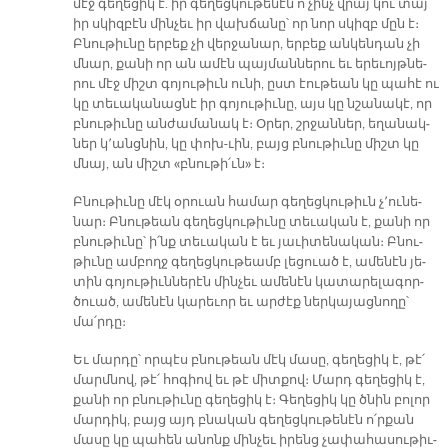
մէջ գե­ղե­ցիկ է. իր գե­ղեց­կու­թե­նէն ո՛­չինչ վրայ կու տայ՝
իր սկիզ­բէն մին­չեւ իր վախ­ճա­նը՝ որ նոր սկիզբ մըն է։
Բնու­թիւ­նը եր­բեք չի վեր­ջա­նար, եր­բեք ան­կեն­դան չի
մնար, քա­նի որ ան ա­մէն պայ­ման­նե­րու եւ ե­րե­ւոյթ­նե­
րու մէջ միշտ գո­յու­թիւն ու­նի, ըստ էու­թեան կը պա­հէ ու
կը տե­ւա­կանաց­նէ իր գո­յու­թիւ­նը, այս կը նշա­նա­կէ, որ
բնու­թիւ­նը ան­ժա­մա­նակ է։ Օ­րեր, շրջան­ներ, ե­ղա­նակ­
ներ կ՚անց­նին, կը փո­խ-ւին, բայց բնու­թիւ­նը միշտ կը
մնայ, ան միշտ «բնու­թի՛ւն» է։
Բնու­թիւ­նը մէկ օ­րուան հա­մար գե­ղեց­կու­թիւն չ՚ու­նե­
նար։ Բնու­թեան գե­ղեց­կու­թիւ­նը տե­ւա­կան է, քա­նի որ
բնու­թիւ­նը՝ ի՛նք տե­ւա­կան է եւ յա­ւի­տե­նա­կան։ Բնու­
թիւ­նը ամ­բողջ գե­ղեց­կու­թեամբ լե­ցուած է, ա­մե­նէն յե­
տին գո­յու­թիւն­նե­րէն մին­չեւ ա­մե­նէն կա­տա­րե­լա­գոր­
ծուած, ա­մե­նէն կա­րե­ւոր եւ ար­ժէք ներ­կա­յաց­նող­ը՝
մա՛ր­դը։
Եւ մար­դը՝ որ­պէս բնու­թեան մէկ մա­սը, գե­ղե­ցիկ է, թէ՛
մարմ­նով, թէ՛ հո­գիով եւ թէ միտ­քով։ Մարդ գե­ղե­ցիկ է,
քա­նի որ բնու­թիւ­նը գե­ղե­ցիկ է։ Գե­ղե­ցիկ կը ծնին բո­լոր
մար­դիկ, բայց այդ բնա­կան գե­ղեց­կու­թե­նէն ո՛ր­քան
մա­սը կը պա­հեն ա­նոնք մին­չեւ ի­րենց չա­փա­հա­սու­թիւ­