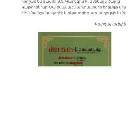
որոշած են դատել Տ.Տ. Գարեգին Բ. Ամենայն Հայոց
Կաթողիկոսը: Սա իսկապէս արտասովոր երեւոյթ մըն
է եւ միանշանակօրէն կ՚ենթադրէ գայթակղութիւն մը:
Կարդալ աւելին
Դ