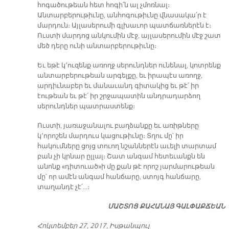
հոգածութեան հետ հոգի՛ն ալ չմոռնալ։
Անտարբերութիւնը, անհոգութիւնը վնասակա՛ր է
մարդուն։ Այլասերումի գլխաւոր պատճառներէն է։
Ուստի մարդոց անկումին մէջ, այլասերումին մէջ շատ
մեծ դերը ունի անտարբերութիւնը։
Եւ եթէ կ՚ուզենք առողջ սերունդներ ունենալ, կոտրենք
անտարբերութեան արգելքը, եւ իրապէս առողջ,
արդիւնաբեր եւ մանաւանդ գիտակից եւ թէ՛ իր
էութեան եւ թէ՛ իր շրջապատին անդրադարձող
սերունդներ պատրաստենք։
Ուստի, յառաջանալու բաղձանքը եւ առիթները
կ՚որոշեն մարդուս կացութիւնը։ Տղու մը՝ իր
հակումները ցոյց տուող նշաններէն աւելի տարտամ
բան չի կրնար ըլլալ։ Շատ անգամ հետեւանքն են
անոնք «դիտուած»ի մը քան թէ որոշ յարմարութեան
մը՝ որ ամէն անգամ հանճարը, ստոյգ հանճարը,
տաղանդէ չէ՛…։
ՄԱՇ­ՏՈՑ ՔԱ­ՀԱ­ՆԱՅ ԳԱԼ­ՓԱՔ­ՃԵԱՆ
Հոկտեմբեր 27, 2017, Իսթանպուլ