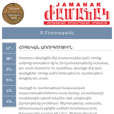
Ուրբաթ
7,
Օգոստոս
2026
☰ Ընտրացանկ
ՀՈԳԵԿԱՆ ԱՌՈՒԳՈՒԹԻՒՆ
ԼՐԱՀՈՍ
Մարդուս կեանքին մէջ տաղտուկներ կան՝ որոնք
ԹՐՔԱՀԱՅ ԿԵԱՆՔ
ամբողջ գոյութիւն մը եւ իր նշանակութիւնը ուրանալ
կու տան մարդուն։ Եւ դարձեալ, կեանքի մէջ կան
ԸՆԿԵՐԱՄՇԱԿՈՒԹԱՅԻՆ
վայելքներ՝ որոնք ամէն նեղութիւն եւ դառնութիւն
մոռցնել կու տան։
ԵԿԵՂԵՑԱԿԱՆ
Վայելքի եւ դառնութեան հակասական
ՀՈԳԵՄՏԱՒՈՐ
տպաւորութիւններուն տակ մարդը, լուսանկարչի
ոսպնեակին պիտի նմանէր, եթէ անցեալին
ՀԱՐԹԱԿ
յիշողութիւնը չունենար։ Յիշողութիւնը, արդարեւ,
կենդանական բջիջին ամենէն խորհրդաւոր եւ
իմաստալից յատկութի՛ւնն է։ Յիշողութեան կը