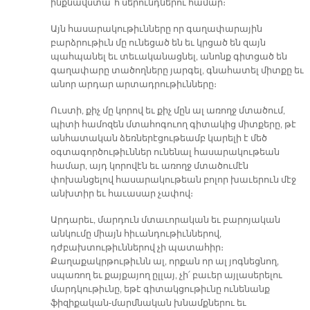
ինքնավստա՜հ սերունդներու համար։
Այն հասարակութիւնները որ գաղափարային
բարձրութիւն մը ունեցած են եւ կրցած են զայն
պահպանել եւ տեւականացնել, անոնք գիտցած են
գաղափարը տածողները յարգել, գնահատել միտքը եւ
անոր արդար արտադրութիւնները։
Ուստի, քիչ մը կորով եւ քիչ մըն ալ առողջ մտածում,
պիտի համոզեն մտահոգուող գիտակից միտքերը, թէ
անհատական ձեռներէցութեամբ կարելի է մեծ
օգտագործութիւններ ունենալ հասարակութեան
համար, այդ կորովէն եւ առողջ մտածումէն
փոխանցելով հասարակութեան բոլոր խաւերուն մէջ
անխտիր եւ հաւասար չափով։
Արդարեւ, մարդուն մտաւորական եւ բարոյական
անկումը միայն հիւանդութիւններով,
դժբախտութիւններով չի պատահիր։
Քաղաքակրթութիւնն ալ, որքան որ ալ յոգնեցնող,
սպառող եւ քայքայող ըլլայ, չի՛ բաւեր այլասերելու
մարդկութիւնը, եթէ գիտակցութիւնը ունենանք
ֆիզիքական-մարմնական խնամքներու եւ