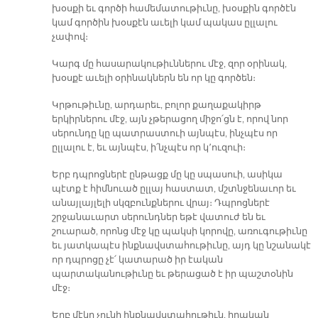
խօսքի եւ գործի համեմատութիւնը, խօսքին գործէն
կամ գործին խօսքէն աւելի կամ պակաս ըլլալու
չափով։
Կարգ մը հասարակութիւններու մէջ, զոր օրինակ,
խօսքէ աւելի օրինակներն են որ կը գործեն։
Կրթութիւնը, արդարեւ, բոլոր քաղաքակիրթ
երկիրներու մէջ, այն չթերացող միջո՛ցն է, որով նոր
սերունդը կը պատրաստուի այնպէս, ինչպէս որ
ըլլալու է, եւ այնպէս, ի՛նչպէս որ կ՚ուզուի։
Երբ դպրոցներէ ընթացք մը կը սպասուի, ասիկա
պէտք է հիմնուած ըլլայ հաստատ, մշտնջենաւոր եւ
անայլայլելի սկզբունքներու վրայ։ Դպրոցներէ
շրջանաւարտ սերունդներ եթէ վատուժ են եւ
շուարած, որոնց մէջ կը պակսի կորովը, առուգութիւնը
եւ յատկապէս ինքնավստահութիւնը, այդ կը նշանակէ
որ դպրոցը չէ՛ կատարած իր էական
պարտականութիւնը եւ թերացած է իր պաշտօնին
մէջ։
Երբ մէկը չունի ինքնավստահութիւն, իրական