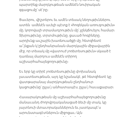
պարտինք մարդկութեան ամենէն նուիրական
զգացումը՝ սէ՛րը։
Ցաւերու, վիշտերու եւ ամէն տեսակ նեղութիւններու
ատեն ամենէն աւելի պէտք է «հոգեկան առուգութիւն»
մը, կորովալի տրամադրութիւն մը՝ չընկճուելու համար։
Տխրութիւնը, տրտմութիւնը, ցաւած հոգիները,
արդիւնք աւշային խառնուածքի մը, հետզհետէ
ա՜յնքան կ՚ընդհանրանան մարդկային միջավայրին
մէջ, որ տեսակ մը «վատուժ յոռետեսութիւն» սկսած է
դառնալ մարդուս ամենէն տիրող
աշխարհահայեցողութիւնը։
Եւ երբ կը տիրէ յոռետեսութիւնը փոխանակ
լաւատեսութեան, այդ կը նշանակէ, թէ հետզհետէ կը
վատթարանայ մարդկութեան ընդհանուր
կացութիւնը՝ ըլլա՛յ անհատապէս, ըլլա՛յ հաւաքաբար։
Հասարակութեան մը աշխարհահայեցողութիւնը
մանաւանդ ժողովրդականացած ձեւի մը տակ, կը
յայտնուի մտաւորականներուն եւ յատկապէ՛ս
արուեստագէտներուն միջոցաւ։ Այն