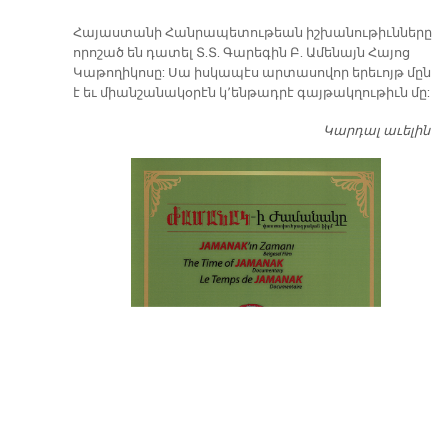
​Հայաստանի Հանրապետութեան իշխանութիւնները
որոշած են դատել Տ.Տ. Գարեգին Բ. Ամենայն Հայոց
Կաթողիկոսը: Սա իսկապէս արտասովոր երեւոյթ մըն
է եւ միանշանակօրէն կ՚ենթադրէ գայթակղութիւն մը:
Կարդալ աւելին
Դ