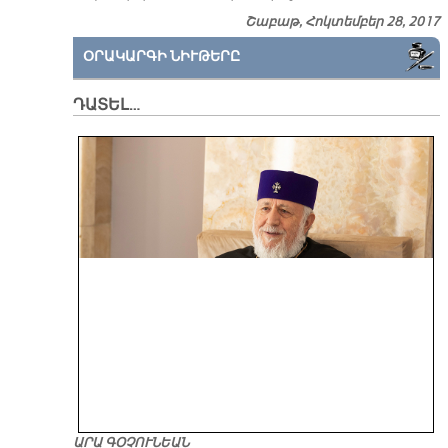
Շաբաթ, Հոկտեմբեր 28, 2017
ՕՐԱԿԱՐԳԻ ՆԻՒԹԵՐԸ
ԴԱՏԵԼ…
ԱՐԱ ԳՕՉՈՒՆԵԱՆ