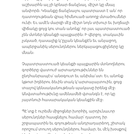
աշխարհն ալ չի կրնար ճանչնալ, միշտ կը մնայ
անփորձ։ Կեանքը ճանչնալու պատրաստ է ան՝ որ
դատողութեան վրայ հիմնուած առողջ մտածումներ
ունի։ Եւ ամէն մարզի մէջ միշտ նոյն տխուր եւ խղճալի
վիճակը ցոյց կու տան անոնք՝ որ լաւ պատրաստուած
չեն մտներ կեանքի պայքարին։ Ի վերջոյ, տակաւին
չսկսած, դասալիք կ՚ըլլան կեանքէն եւ անյաջող,
ապերջանիկ սերունդներու ներկայացուցիչները կը
մնան։
Չպատրաստուած կեանքի պայքարին մտնողներու
գործերը վատուժ արտադրութիւններ են
ընդհանրապէս՝ անօգուտ եւ անիմա՛ստ։ Եւ անոնք
կթոտ իղձերու ձեւին տակ կ՚արտայայտուին, ցոյց
տալով կենսականութեան պակասը իրենց մէջ։
Անվստահութիւնը ամենամեծ վտանգն է, որ կը
յայտնուի հասարակական կեանքին մէջ։
Պէ՛տք է ուրեմն միջոցներ խորհիլ, արդիւնաւոր
սերունդներ հասցնելու համար՝ դատող, իր
շրջապատին եւ գոյութեան անդրադարձող, շիտակ
որոշում տուող սերունդներու համար, եւ մէկ խօսքով