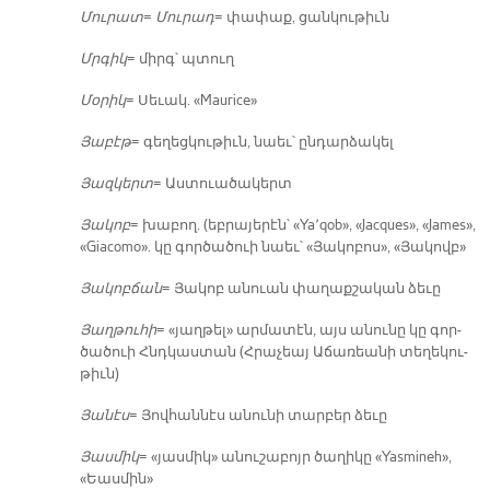
Մու­րատ
=
Մու­րադ
= փա­փաք, ցան­կու­թիւն
Մրգիկ
= միրգ՝ պտուղ
Մօ­րիկ
= Սե­ւակ. «Maurice»
Յա­բէթ
= գե­ղեց­կու­թիւն, նաեւ՝ ըն­դար­ձա­կել
Յազ­կերտ
= Աս­տուա­ծա­կերտ
Յա­կոբ
= խա­բող. (եբ­րա­յե­րէն՝ «Ya՚qob», «Jacques», «James»,
«Giacomo». կը գոր­ծա­ծուի նաեւ՝ «Յա­կո­բոս», «Յա­կովբ»
Յա­կոբ­ճան
= Յա­կոբ ա­նուան փա­ղաք­շա­կան ձե­ւը
Յաղ­թու­հի
= «յաղ­թել» ար­մա­տէն, այս ա­նու­նը կը գոր­
ծա­ծուի Հնդկաս­տան (Հրա­չեայ Ա­ճա­ռեա­նի տե­ղե­կու­
թիւն)
Յա­նէս
= Յով­հան­նէս ա­նու­նի տար­բեր ձե­ւը
Յաս­միկ
= «յաս­միկ» ա­նու­շա­բոյր ծա­ղի­կը «Yasmineh»,
«Եաս­մին»