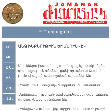
Հինգշաբթի
6,
Օգոստոս
2026
☰ Ընտրացանկ
ԱՆՁ ԻՆՔՆՈՒԹԻՒՆ ԵՒ ԱՆՈՒՆ - Է -
ԼՐԱՀՈՍ
ԹՐՔԱՀԱՅ ԿԵԱՆՔ
Ա­նուն­նե­րու ի­մաստ­նե­րը գիտ­նալ, կը նշա­նա­կէ ինք­նա­
ԸՆԿԵՐԱՄՇԱԿՈՒԹԱՅԻՆ
գի­տակ­ցու­թիւն ու­նե­նալ, քա­նի որ «ա­նուն» եւ «ինք­նու­
թիւն» միա­ցած, ամ­բող­ջա­կան ար­ժէք­ներ են։
ԵԿԵՂԵՑԱԿԱՆ
Մա­նի­շակ
= Մա­նու­շակ= ծաղ­կա­նու­նէն՝ անձ­նա­նուն
ՀՈԳԵՄՏԱՒՈՐ
Ման­կա­սար
= ու­սու­ցիչ կամ վար­ժա­պետ, մա­նուկ­նե­րու
ՀԱՐԹԱԿ
գլու­խը. «Ման­կիկ» կրճատ ձե­ւը
Մանկ­լաւ
= «Մանկ­լա­ւիկ»՝ ար­քու­նի սպա­սա­ւոր բա­ռին