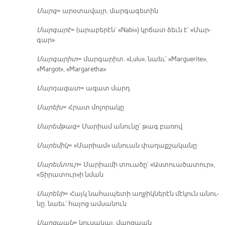
Մարգ
= ա­րօ­տա­վայր, մար­գա­գե­տին
Մար­գա­րէ
= (ա­րա­բե­րէն՝ «Nabi») կրճատ ձեւն է՝ «Մար­
գար»
Մար­գա­րիտ
= մար­գա­րիտ. «Lulu», նաեւ՝ «Marguerite»,
«Margot», «Margaretha»
Մար­դա­զատ
= ա­զատ մարդ
Մա­րեխ
= Հրատ մո­լո­րա­կը
Մա­րեմ­թագ
= Մա­րիամ ա­նու­նը՝ թագ բա­ռով
Մա­րե­միկ
= «Մա­րիամ» ա­նուան փա­ղաք­շա­կա­նը
Մա­րեմ­տուր
= Մա­րիա­մի տուա­ծը՝ «Աս­տուա­ծա­տուր»,
«Տի­րա­տուր»ի նման
Մա­րե­նի
= Հայկ նա­հա­պե­տի աղ­ջիկ­նե­րէն մէ­կուն ա­նու­
նը. նաեւ՝ հա­յոց ամ­սա­նուն
Մարզ­պան
= կու­սա­կալ, մարզ­պան