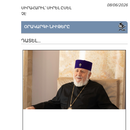
08/06/2026
ՍԻՐԱՀԱՐԻԼ՝ ՍԻՐԵԼ ԸՍԵԼ
ՉԷ
ՕՐԱԿԱՐԳԻ ՆԻՒԹԵՐԸ
ԴԱՏԵԼ…