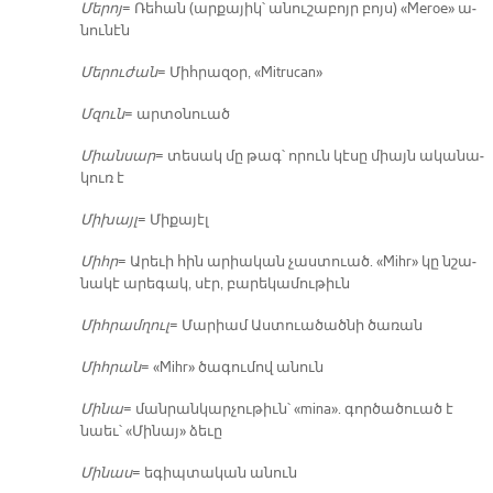
Մե­րոյ
= Ռե­հան (ար­քա­յիկ՝ ա­նու­շա­բոյր բոյս) «Meroe» ա­
նու­նէն
Մե­րու­ժան
= Միհ­րա­զօր, «Mitrucan»
Մզուն
= ար­տօ­նուած
Միան­սար
= տե­սակ մը թագ՝ ո­րուն կէ­սը միայն ա­կա­նա­
կուռ է
Մի­խայլ
= Մի­քա­յէլ
Միհր
= Ա­րե­ւի հին ա­րիա­կան չաս­տուած. «Mihr» կը նշա­
նա­կէ ա­րե­գակ, սէր, բա­րե­կա­մու­թիւն
Միհ­րամ­ղուլ
= Մա­րիամ Աս­տուա­ծած­նի ծա­ռան
Միհ­րան
= «Mihr» ծա­գու­մով ա­նուն
Մի­նա
= ման­րան­կար­չու­թիւն՝ «mina». գոր­ծա­ծուած է
նաեւ՝ «Մի­նայ» ձե­ւը
Մի­նաս
= ե­գիպ­տա­կան ա­նուն