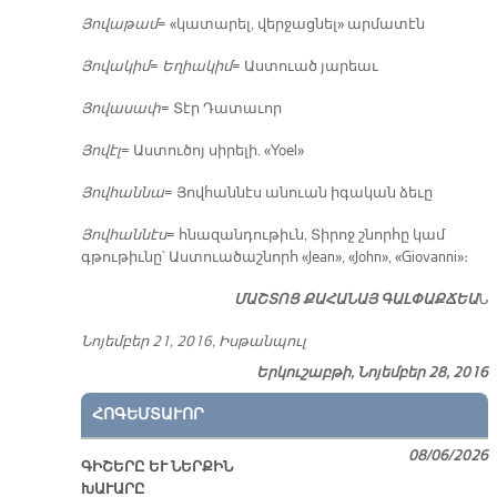
Յո­վա­թամ
= «կա­տա­րել, վեր­ջաց­նել» ար­մա­տէն
Յո­վա­կիմ
=
Ե­ղիա­կիմ
= Աս­տուած յա­րեաւ
Յո­վա­սափ
= Տէր Դա­տա­ւոր
Յո­վէլ
= Աս­տու­ծոյ սի­րե­լի. «Yoel»
Յով­հան­նա
= Յով­հան­նէս ա­նուան ի­գա­կան ձե­ւը
Յով­հան­նէս
= հնա­զան­դու­թիւն, Տի­րոջ շնոր­հը կամ
գթու­թիւ­նը՝ Աս­տուա­ծաշ­նորհ «Jean», «John», «Giovanni»։
ՄԱՇ­ՏՈՑ ՔԱ­ՀԱ­ՆԱՅ ԳԱԼ­ՓԱՔ­ՃԵԱ
Ն
Նո­յեմ­բեր 21, 2016, Իս­թան­պուլ
Երկուշաբթի, Նոյեմբեր 28, 2016
ՀՈԳԵՄՏԱՒՈՐ
08/06/2026
ԳԻՇԵՐԸ ԵՒ ՆԵՐՔԻՆ
ԽԱՒԱՐԸ