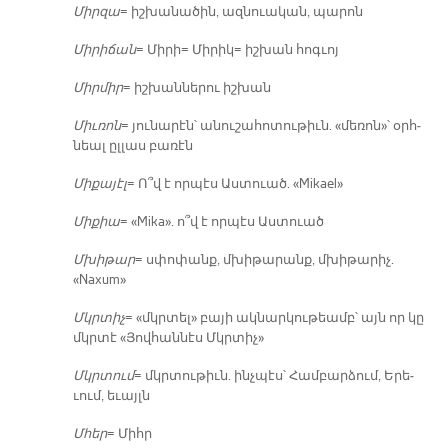
Միր­զա
= իշ­խա­նա­ծին, ազ­նուա­կան, պա­րոն
Մի­րի­ճան
= Մի­րի= Մի­րիկ= իշ­խան հոգ­ւոյ
Միր­միր
= իշ­խան­նե­րու իշ­խան
Միւ­ռոն
= յու­նա­րէն՝ ա­նու­շա­հո­տու­թիւն. «մե­ռոն»՝ օրհ­
նեալ ըլ­լաս բա­ռէն
Մի­քա­յէլ
= Ո՞վ է որ­պէս Աս­տուած. «Mikael»
Մի­քիա
= «Mika». ո՞վ է որ­պէս Աս­տուած
Մխի­թար
= սփո­փանք, մխի­թա­րանք, մխի­թա­րիչ.
«Naxum»
Մկրտիչ
= «մկրտել» բա­յի ակ­նար­կու­թեամբ՝ այն որ կը
մկրտէ «Յով­հան­նէս Մկրտիչ»
Մկրտում
= մկրտու­թիւն. ինչ­պէս՝ Համ­բար­ձում, Ե­րե­
ւում, ե­ւայլն
Մհեր
= Միհր