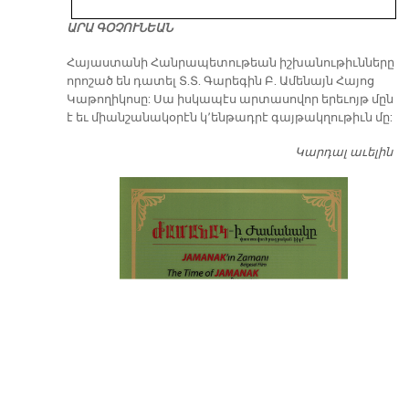
ԱՐԱ ԳՕՉՈՒՆԵԱՆ
​Հայաստանի Հանրապետութեան իշխանութիւնները
որոշած են դատել Տ.Տ. Գարեգին Բ. Ամենայն Հայոց
Կաթողիկոսը: Սա իսկապէս արտասովոր երեւոյթ մըն
է եւ միանշանակօրէն կ՚ենթադրէ գայթակղութիւն մը:
Կարդալ աւելին
Դ