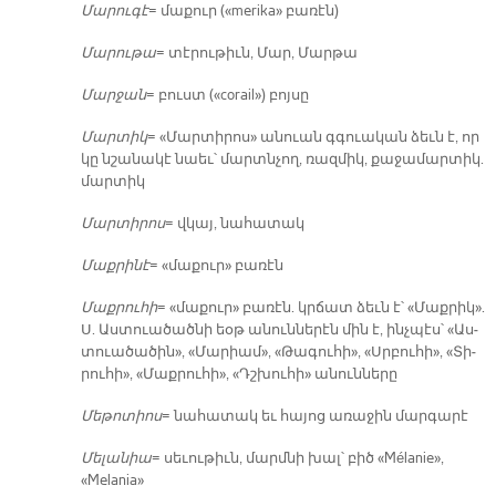
Մա­րու­գէ
= մա­քուր («merika» բա­ռէն)
Մա­րու­թա
= տէ­րու­թիւն, Մար, Մար­թա
Մար­ջան
= բուստ («corail») բոյ­սը
Մար­տիկ
= «Մար­տի­րոս» ա­նուան գգուա­կան ձեւն է, որ
կը նշա­նա­կէ նաեւ՝ մարտն­չող, ռազ­միկ, քա­ջա­մար­տիկ.
մար­տիկ
Մար­տի­րոս
= վկայ, նա­հա­տակ
Մաք­րի­նէ
= «մա­քուր» բա­ռէն
Մաք­րու­հի
= «մա­քուր» բա­ռէն. կրճատ ձեւն է՝ «Մաք­րիկ».
Ս. Աս­տուա­ծած­նի եօթ ա­նուն­նե­րէն մին է, ինչ­պէս՝ «Աս­
տուա­ծա­ծին», «Մա­րիամ», «Թա­գու­հի», «Սրբու­հի», «Տի­
րու­հի», «Մաք­րու­հի», «Դշխու­հի» ա­նուն­նե­րը
Մե­թո­տիոս
= նա­հա­տակ եւ հա­յոց ա­ռա­ջին մար­գա­րէ
Մե­լա­նիա
= սե­ւու­թիւն, մարմ­նի խալ՝ բիծ «Mélanie»,
«Melania»