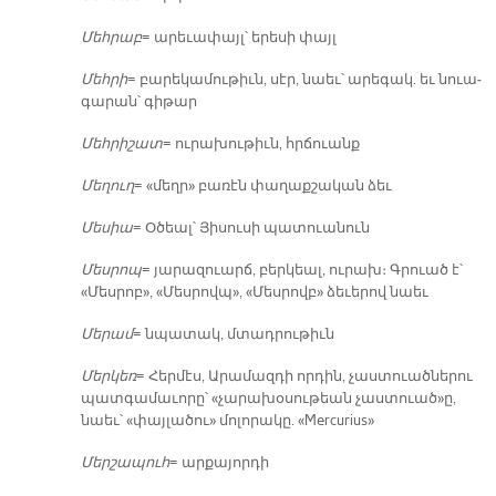
Մեհ­րաբ
= ա­րե­ւա­փայլ՝ ե­րե­սի փայլ
Մեհ­րի
= բա­րե­կա­մու­թիւն, սէր, նաեւ՝ ա­րե­գակ. եւ նուա­
գա­րան՝ գի­թար
Մեհ­րի­շատ
= ու­րա­խու­թիւն, հրճուանք
Մե­ղուղ
= «մեղր» բա­ռէն փա­ղաք­շա­կան ձեւ
Մե­սիա
= Օ­ծեալ՝ Յի­սու­սի պա­տուա­նուն
Մես­րոպ
= յա­րա­զուարճ, բեր­կեալ, ու­րախ։ Գրուած է՝
«Մես­րոբ», «Մես­րովպ», «Մես­րովբ» ձե­ւե­րով նաեւ
Մե­րամ
= նպա­տակ, մտադ­րու­թիւն
Մեր­կեռ
= Հեր­մէս, Ա­րա­մազ­դի որ­դին, չաս­տուած­նե­րու
պատ­գա­մա­ւո­րը՝ «չա­րա­խօ­սու­թեան չաս­տուած»ը,
նաեւ՝ «փայ­լա­ծու» մո­լո­րա­կը. «Mercurius»
Մեր­շա­պուհ
= ար­քա­յոր­դի