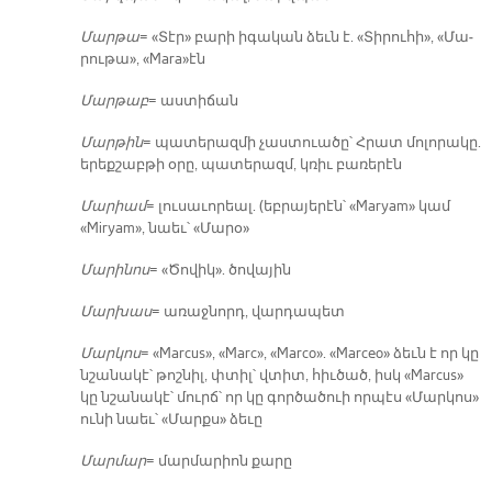
Մար­թա
= «Տէր» բա­րի ի­գա­կան ձեւն է. «Տի­րու­հի», «Մա­
րու­թա», «Mara»էն
Մար­թաբ
= աս­տի­ճան
Մար­թին
= պա­տե­րազ­մի չաս­տուա­ծը՝ Հրատ մո­լո­րա­կը.
ե­րեք­շաբ­թի օ­րը, պա­տե­րազմ, կռիւ բա­ռե­րէն
Մա­րիամ
= լու­սա­ւո­րեալ. (եբ­րա­յե­րէն՝ «Maryam» կամ
«Miryam», նաեւ՝ «Մա­րօ»
Մա­րի­նոս
= «Ծո­վիկ». ծո­վա­յին
Մար­խաս
= ա­ռաջ­նորդ, վար­դա­պետ
Մար­կոս
= «Marcus», «Marc», «Marco». «Marceo» ձեւն է որ կը
նշա­նա­կէ՝ թոշ­նիլ, փտիլ՝ վտիտ, հիւ­ծած, իսկ «Marcus»
կը նշա­նա­կէ՝ մուրճ՝ որ կը գոր­ծա­ծուի որ­պէս «Մար­կոս»
ու­նի նաեւ՝ «Մարքս» ձե­ւը
Մար­մար
= մար­մա­րիոն քա­րը