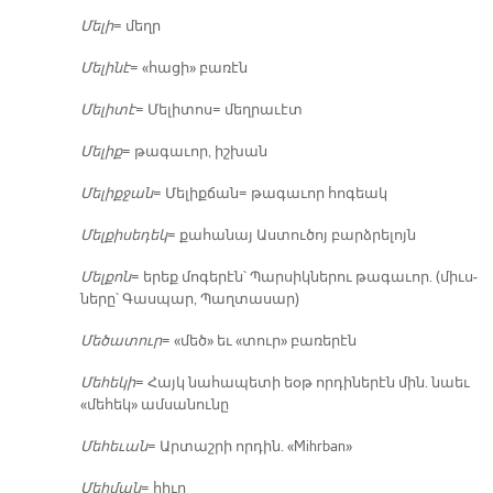
Մե­լի
= մեղր
Մե­լի­նէ
= «հա­ցի» բա­ռէն
Մե­լի­տէ
= Մե­լի­տոս= մեղ­րա­ւէտ
Մե­լիք
= թա­գա­ւոր, իշ­խան
Մե­լիք­ջան
= Մե­լիք­ճան= թա­գա­ւոր հո­գեակ
Մե­լքի­սե­դեկ
= քա­հա­նայ Աս­տու­ծոյ բարձ­րե­լոյն
Մել­քոն
= ե­րեք մո­գե­րէն՝ Պար­սիկ­նե­րու թա­գա­ւոր. (միւս­
նե­րը՝ Գաս­պար, Պաղ­տա­սար)
Մե­ծա­տուր
= «մեծ» եւ «տուր» բա­ռե­րէն
Մե­հե­կի
= Հայկ նա­հա­պե­տի եօթ որ­դի­նե­րէն մին. նաեւ
«մե­հեկ» ամ­սա­նու­նը
Մե­հե­ւան
= Ար­տաշ­րի որ­դին. «Mihrban»
Մեհ­ման
= հիւր