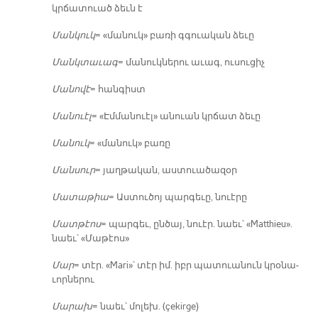
կրճա­տուած ձեւն է
Ման­կուկ
= «մա­նուկ» բա­ռի գգուա­կան ձե­ւը
Մանկ­տա­ւագ
= մա­նուկ­նե­րու ա­ւագ, ու­սու­ցիչ
Մա­նո­վէ
= հան­գիստ
Մա­նուէլ
= «Էմ­մա­նուէլ» ա­նուան կրճատ ձե­ւը
Մա­նուկ
= «մա­նուկ» բա­ռը
Ման­սուր
= յաղ­թա­կան, աս­տուա­ծա­զօր
Մա­տա­թիա
= Աս­տու­ծոյ պար­գե­ւը, նուէ­րը
Մատ­թէոս
= պար­գեւ, ըն­ծայ, նուէր. նաեւ՝ «Matthieu».
նաեւ՝ «Մա­թէոս»
Մար
= տէր. «Mari»՝ տէր իմ. իբր պա­տուա­նուն կրօ­նա­
ւոր­նե­րու
Մա­րախ
= նաեւ՝ մո­լեխ. (çekirge)