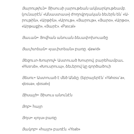
Յա­րու­թիւն
= Յի­սու­սի յա­րու­թեան ակ­նար­կու­թեամբ.
(յու­նա­րէն՝ «Ա­նաս­տաս») ժո­ղովր­դա­կան ձե­ւերն են՝ «Ա­
րու­թին», «Ար­թին», «Ա­րութ», «Յա­րութ», «Յա­րօ», «Ար­թօ»,
«Ար­թա­քի», «Յա­րէ». «Pascal»
Յա­ւան
= Յով­հան ա­նուան ձե­ւա­փո­խուա­ծը
Յա­ւի­տեան
= «յա­ւի­տեան» բա­ռը. «Jawid»
Յե­զուտ
-
Խոս­րով
= Աս­տուած Խոս­րով. բա­րե­համ­բաւ.
«Husrub», «Խուս­րուպ», ձե­ւե­րով կը գոր­ծա­ծուի
Յե­սու
= Աս­տուած է մեծ Ան­ձը. (եբ­րա­յե­րէն՝ «Yahosu՚a»,
«Josua», «Josué»)
Յի­սա­յի
= Յի­սուս ա­նու­նէն
Յոբ
= հայր
Յոյս
= «յոյս» բա­ռը
Յա­կոբ
= «հայր» բա­ռէն. «Yoab»