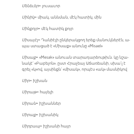
Մե­նե­ւեր
= լու­սա­ւոր
Մի­նիկ
= միակ, անն­ման, մէկ հա­տիկ, մին
Մին­քոյր
= մէկ հա­տիկ քոյր
Մի­սա­յէլ
= Դա­նիէ­լի ըն­կե­րակ­ցող ե­րեք մա­նուկ­նե­րէն, ա­
պա ստա­ցած է «Մի­սաք» ա­նու­նը «Misael»
Մի­սաք
= «Mesak» ա­նուան տա­րա­դար­ձու­թիւն. կը նշա­
նա­կէ՝ «Բա­բե­լոն». ըստ Հրա­չեայ Ա­ճա­ռեա­նի, սխա՛լ է
գրել «կ­»ով, այ­սինքն՝ «մի­սակ», որ­պէս «ակ» մաս­նի­կով
Միր
= իշ­խան
Մի­րաթ
= հա­յե­լի
Մի­րան
= իշ­խան­ներ
Մի­րաք
= իշ­խա­նիկ
Միր­բապ
= իշ­խա­նի հայր