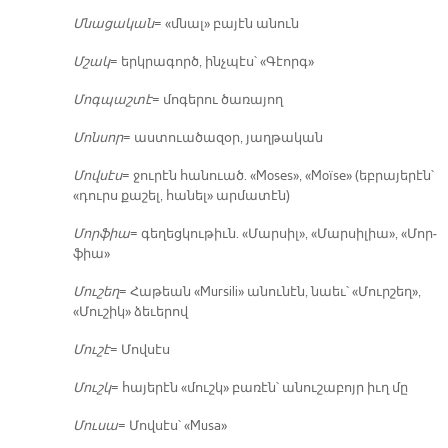
Մնա­ցա­կան
= «մնալ» բա­յէն ա­նուն
Մշակ
= երկ­րա­գործ, ինչ­պէս՝ «Գէորգ»
Մոգ­պաշ­տէ
= մո­գե­րու ծա­ռա­յող
Մոն­սոր
= աս­տուա­ծա­զօր, յաղ­թա­կան
Մով­սէս
= ջու­րէն հա­նուած. «Moses», «Moïse» (եբ­րա­յե­րէն՝
«դուրս քա­շել, հա­նել» ար­մա­տէն)
Մոր­ֆիա
= գե­ղեց­կու­թիւն. «Մար­սիլ», «Մար­սի­լիա», «Մոր­
ֆիա»
Մու­շեղ
= Հա­թեան «Mursili» ա­նու­նէն, նաեւ՝ «Մուր­շեղ»,
«Մու­շիկ» ձե­ւե­րով
Մու­շէ
= Մով­սէս
Մուշկ
= հա­յե­րէն «մուշկ» բա­ռէն՝ ա­նու­շա­բոյր իւղ մը
Մու­սա
= Մով­սէս՝ «Musa»