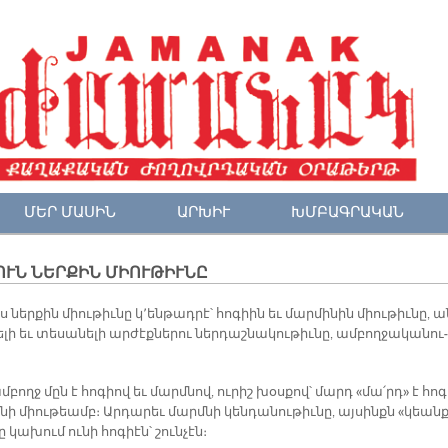
ՄԵՐ ՄԱՍԻՆ
ԱՐԽԻՒ
ԽՄԲԱԳՐԱԿԱՆ
ՈՒՆ ՆԵՐՔԻՆ ՄԻՈՒԹԻՒՆԸ
 ներ­քին միու­թիւ­նը կ՚են­թադ­րէ՝ հո­գիին եւ մար­մի­նին միու­թիւ­նը, ա
­լի եւ տե­սա­նե­լի ար­ժէք­նե­րու ներ­դաշ­նա­կու­թիւ­նը, ամ­բող­ջա­կա­նու­
բողջ մըն է հո­գիով եւ մարմ­նով, ու­րիշ խօս­քով՝ մարդ «մա՛րդ» է հո­
նի միու­թեամբ։ Ար­դա­րեւ մարմ­նի կեն­դա­նու­թիւ­նը, այ­սինքն «կեան
 կա­խում ու­նի հո­գիէն՝ շուն­չէն։