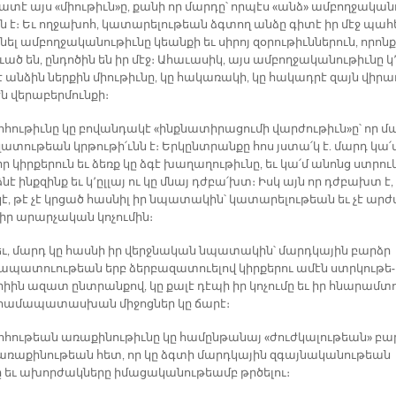
­տէ այս «միու­թիւն»ը, քա­նի որ մար­դը՝ որ­պէս «անձ» ամ­բող­ջա­կա­ն
ն է։ Եւ ող­ջա­խոհ, կա­տա­րե­լու­թեան ձգտող ան­ձը գի­տէ իր մէջ պա­հ
­նել ամ­բող­ջա­կա­նու­թիւ­նը կեան­քի եւ սի­րոյ զօ­րու­թիւն­նե­րուն, ո­րոնք
ւած են, ըն­դո­ծին են իր մէջ։ Ա­հա­ւա­սիկ, այս ամ­բող­ջա­կա­նու­թիւ­նը կ
 ան­ձին ներ­քին միու­թիւ­նը, կը հա­կա­ռա­կի, կը հա­կադ­րէ զայն վի­րա­
ն վե­րա­բեր­մուն­քի։
­հու­թիւ­նը կը բո­վան­դա­կէ «ինք­նա­տի­րա­ցու­մի վար­ժու­թիւն»ը՝ որ մ
զա­տու­թեան կրթու­թի՛ւնն է։ Եր­կընտ­րան­քը հոս յստա՛կ է. մարդ կա՛
իր կիր­քե­րուն եւ ձեռք կը ձգէ խա­ղա­ղու­թիւ­նը, եւ կա՛մ ա­նոնց ստրու
­նէ ինք­զինք եւ կ՚ըլ­լայ ու կը մնայ դժբա՛խտ։ Իսկ այն որ դժբախտ է,
կէ, թէ չէ կրցած հաս­նիլ իր նպա­տա­կին՝ կա­տա­րե­լու­թեան եւ չէ ար­ժ
ր ա­րար­չա­կան կո­չու­մին։
եւ, մարդ կը հաս­նի իր վերջ­նա­կան նպա­տա­կին՝ մարդ­կա­յին բարձր
ա­պա­տուու­թեան երբ ձեր­բա­զա­տուե­լով կիր­քե­րու ա­մէն ստրկու­թե­
րիին ա­զատ ընտ­րան­քով, կը քա­լէ դէ­պի իր կո­չու­մը եւ իր հնա­րամ­տո
ա­մա­պա­տաս­խան մի­ջոց­ներ կը ճա­րէ։
­հու­թեան ա­ռա­քի­նու­թիւ­նը կը հա­մըն­թա­նայ «ժուժ­կա­լու­թեան» բա­
ա­ռա­քի­նու­թեան հետ, որ կը ձգտի մարդ­կա­յին զգայ­նա­կա­նու­թեան
ը եւ ա­խոր­ժակ­նե­րը ի­մա­ցա­կա­նու­թեամբ թրծե­լու։