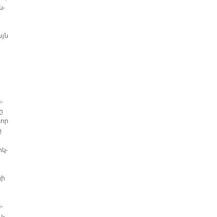
ն­
այն
­
ը
ւոր
ը
րկ­
ցի
­
ա­