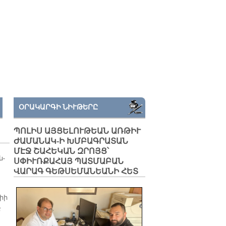
ՕՐԱԿԱՐԳԻ ՆԻՒԹԵՐԸ
ՊՈԼԻՍ ԱՅՑԵԼՈՒԹԵԱՆ ԱՌԹԻՒ
ԺԱՄԱՆԱԿ-Ի ԽՄԲԱԳՐԱՏԱՆ
ՄԷՋ ՇԱՀԵԿԱՆ ԶՐՈՅՑ՝
ն­
ՍՓԻՒՌՔԱՀԱՅ ՊԱՏՄԱԲԱՆ
ՎԱՐԱԳ ԳԵԹՍԵՄԱՆԵԱՆԻ ՀԵՏ
գիի
ք