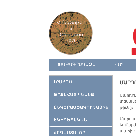
Հինգշաբթի
6,
Օգոստոս
2026
ԽՄԲԱԳՐԱԿԱԶՄ
ԿԱՊ
ԼՐԱՀՈՍ
ՄԱՐԴ
ԹՐՔԱՀԱՅ ԿԵԱՆՔ
Մար­դուս
տե­սա­նե
ԸՆԿԵՐԱՄՇԱԿՈՒԹԱՅԻՆ
թիւ­նը։
Մարդ ամ­
ԵԿԵՂԵՑԱԿԱՆ
եւ մարմ­
ապ­րիլ»ը
ՀՈԳԵՄՏԱՒՈՐ