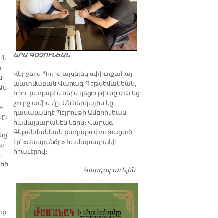
­
ԱՐԱ ԳՕՉՈՒՆԵԱՆ
թին
ւ
Վերջերս Պոլիս այցելեց սփիւռքահայ
ս­
պատմաբան Վարագ Գեթսեմանեան,
Աս­
որու քաղաքէս ներս կեցութիւնը տեւեց
շուրջ ամիս մը։ Ան ներկայիս կը
ա­
դասաւանդէ Պէյրութի Ամերիկեան
նը։
համալսարանէն ներս։ Վարագ
Գեթսեմանեան քաղաքս փութացած
նը՝
էր՝ «Սապանճը» համալսարանի
յ­
հրաւէրով։
­
մեծ
Կարդալ աւելին
Պոլիս այցելութեան
առթիւ ԺԱՄԱՆԱԿ-ի
խմբագրատան մէջ
շահեկան զրոյց՝
սփիւռքահայ
տք