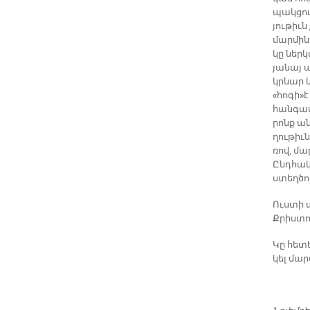
պակ­ցու
յու­թիւն
մար­մին»
կը ներ­կ
յա­նայ ա
կրնար կե
«հո­գի»է
հան­գա­մ
րոնք ա­ն
ղու­թիւն
ռով, մա
Ընդ­հա­կ
ստեղ­ծու
Ուս­տի ա
Քրիս­տո­
Կը հե­տե
կել մար­