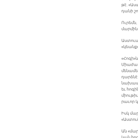
թէ. «Աս­
դա­նի շո
Ու­րեմն,
մար­մին,
Աս­տուա­
«կեանք»
«Հո­գի»
Միա­ժա­
մե­նա­մ
դարձ­նէ։
նա­խաս­կ
եւ հո­գի
միու­թի
րա­ւոր կ
Իսկ մար
«Աս­տու
Ան «մարդ
կան հո­