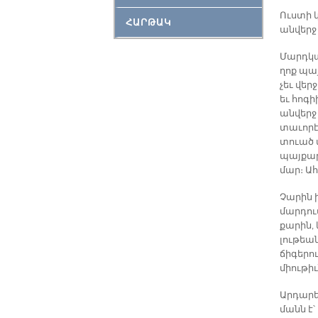
Ուս­տի կ
ՀԱՐԹԱԿ
ան­վերջ
Մարդ­կա
ղոք պայ­
չեւ վեր­
եւ հո­գի
ան­վերջ 
տա­ւո­րէ
տուած մ
պայ­քա­ր
մար։ Ա­հ
Չա­րին 
մար­դու
քա­րին,
լու­թեան
ճի­գե­րո
միու­թիւ
Ար­դա­ր
մանն է՝