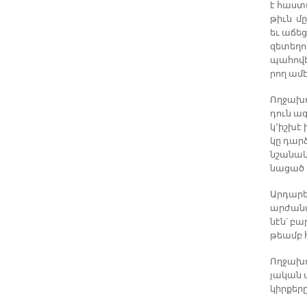
է հաս­տա
թիւն մը
եւ ա­ճեց
զե­տե­ղո
պա­հո­վէ
րող ա­մէ
Ող­ջա­խո
դուն ա­
կ՚իշ­խէ 
կը դարձ
նշա­նա­
նա­ցած ի
Ար­դա­ր
ար­ժա­ն
նէն՝ բա­
թեամբ հ
Ող­ջա­խո
յա­կան 
կիր­քե­ր