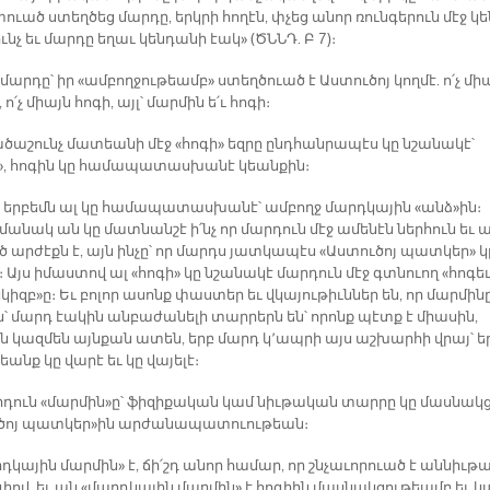
տուած ստեղ­ծեց մար­դը, երկ­րի հո­ղէն, փչեց ա­նոր ռուն­գե­րուն մէջ կե
ւնչ եւ մար­դը ե­ղաւ կեն­դա­նի էակ» (ԾՆՆԴ. Բ 7)։­
 մար­դը՝ իր «ամ­բող­ջու­թեամբ» ստեղ­ծուած է Աս­տու­ծոյ կող­մէ. ո՛չ մի
 ո՛չ միայն հո­գի, այլ՝ մար­մին ե՛ւ հո­գի։
ծա­շունչ մա­տեա­նի մէջ «հո­գի» եզ­րը ընդ­հան­րա­պէս կը նշա­նա­կէ՝
, հո­գին կը հա­մա­պա­տաս­խա­նէ կեան­քին։
ն եր­բեմն ալ կը հա­մա­պա­տաս­խա­նէ՝ ամ­բողջ մարդ­կա­յին «անձ»ին։
մա­նակ ան կը մատ­նան­շէ ի՛նչ որ մար­դուն մէջ ա­մե­նէն ներ­հուն եւ ա
եծ ար­ժէքն է, այն ին­չը՝ որ մարդս յատ­կա­պէս «Աս­տու­ծոյ պատ­կեր» կ
 Այս ի­մաս­տով ալ «հո­գի» կը նշա­նա­կէ մար­դուն մէջ գտնուող «հո­գե­
իզբ»ը։ Եւ բո­լոր ա­սոնք փաս­տեր եւ վկա­յու­թիւն­ներ են, որ մար­մի­ն
ն՝ մարդ էա­կին ան­բա­ժա­նե­լի տար­րերն են՝ ո­րոնք պէտք է միա­սին,
ւն կազ­մեն այն­քան ա­տեն, երբ մարդ կ՚ապ­րի այս աշ­խար­հի վրայ՝ ե
եանք կը վա­րէ եւ կը վա­յե­լէ։
­դուն «մար­մին»ը՝ ֆի­զի­քա­կան կամ նիւ­թա­կան տար­րը կը մաս­նակ­
­ծոյ պատ­կեր»ին ար­ժա­նա­պա­տուու­թեան։
­կա­յին մար­մին» է, ճի՛շդ ա­նոր հա­մար, որ շնչա­ւո­րուած է ան­նիւ­թա
գիով, եւ ան «մարդ­կա­յին մար­մին» է հո­գիին մաս­նակ­ցու­թեամբ եւ կ