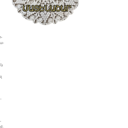
ո­
մա­
,
ան
ել
­
­
տէ,