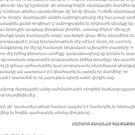
­թեամբ։ Այս կը նշա­նա­կէ՝ թէ ա­ռանց հո­գիի «մարդ­կա­յին մար­մին» գ
 չ՚ու­նե­նար, թե­րեւս պարզ «նիւթ» մը՝ իր մը միայն։ Ու­րեմն «մարդ­կա­յ
 եւ «հո­գի»՝ մարդ­կա­յին ան­ձին ամ­բող­ջու­թեա­նը մէջ հա­ւա­սար ար­
ա­յաց­նեն, քա­նի որ զի­րար կ՚ամ­բող­ջաց­նեն եւ երկ­րա­յին կեան­քը կը 
յս եր­կու­քին կազ­մաց միու­թեան շնոր­հիւ. ա­ռանց մէ­կուն՝ միւ­սը չի
ան­քի կո­չել մարդ­կա­յին ան­ձը՝ այս երկ­րի վրայ։ Թէեւ «մար­մին»է եւ
 բաղ­կա­ցած է, բայց ի­րա­կա­նու­թեան մէջ «մէկ» է մարդ, իր յա­տուկ
անք­նե­րով, իր մէջ կը հա­մադ­րէ նիւ­թա­կան աշ­խար­հի տար­րե­րը՝ ո­
որ մէջ ի­րենց գե­րա­դաս ար­ժէ­քը՝ գա­գաթ­նա­կէ­տը կը գտնեն եւ կա­ր
 կը ստա­նան ա­զա­տօ­րէն գո­վա­բա­նե­լու ի­րենց Ա­րա­րի­չը։ Այս պատ­
րդ չի կրնար ար­հա­մար­հել կամ ստո­րա­դա­սել «մարմ­նա­ւոր կեանք»ը
ա­ռա­կը ան պար­տա­ւո՛ր է գնա­հա­տել եւ յար­գել իր մար­մի­նը՝ որ
ած է Աս­տուծ­մէ եւ որ յա­րու­թիւն պի­տի առ­նէ վեր­ջին օ­րը։
մ­բողջ մարդ­կա­յին ան­ձը սահ­մա­նուած է «Հո­գիին Տա­ճա­րը» ըլ­լա­լու
սի Մար­մի­նին մէջ։
­ւի, թէ՝ կա­տա­րե­լու­թեան հա­մար պայ­մա՛ն է հա­մադ­րել եւ ներ­դաշ­
մի­նը եւ հո­գին, պահ­պա­նել ա­նոնց միու­թիւ­նը…։
ՄԱՇ­ՏՈՑ ՔԱ­ՀԱ­ՆԱՅ ԳԱԼ­ՓԱՔ­Ճ