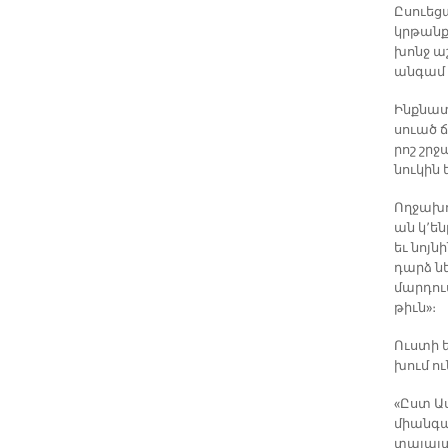
Ը­սուե­ց
կրթանքն 
խոնջ աշ
ան­գամ 
Ինք­նա­տ
սուած ճ
րոշ շրջա
նու­կին
Ող­ջա­խո
ան կ՚են­
եւ նոյ­ն
դարձ ներ
մար­դուս
թիւն»։­
Ուս­տի ե
խում ու­
«Ըստ Աս
միան­գա
տա­յայ­