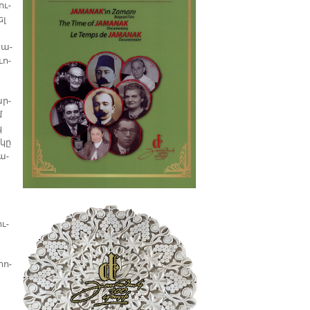
պատմաբան Վարագ
ու­
Գեթսեմանեանի հետ
ել
՚ա­
ւո­
ար­
մ
կ
 կը
ա­
ւ­
րո­