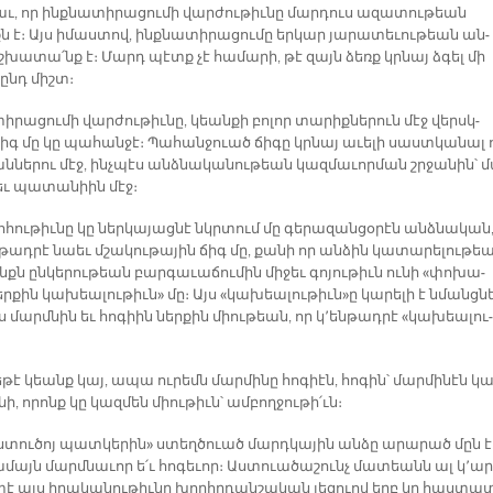
աւ, որ ինք­նա­տի­րա­ցու­մի վար­ժու­թիւ­նը մար­դուս ա­զա­տու­թեան
է։ Այս ի­մաս­տով, ինք­նա­տի­րա­ցու­մը եր­կար յա­րա­տե­ւու­թեան ան­
­խա­տա՛նք է։ Մարդ պէտք չէ հա­մա­րի, թէ զայն ձեռք կրնայ ձգել մի
ընդ միշտ։
ի­րա­ցու­մի վար­ժու­թիւ­նը, կեան­քի բո­լոր տա­րիք­նե­րուն մէջ վերսկ­
իգ մը կը պա­հան­ջէ։ Պա­հան­ջուած ճի­գը կրնայ ա­ւե­լի սաստ­կա­նալ 
ն­նե­րու մէջ, ինչ­պէս անձ­նա­կա­նու­թեան կազ­մա­ւոր­ման շրջա­նին՝ 
 եւ պա­տա­նիին մէջ։
­հու­թիւ­նը կը ներ­կա­յաց­նէ նկրտում մը գե­րա­զան­ցօ­րէն անձ­նա­կան
թադ­րէ նաեւ մշա­կու­թա­յին ճիգ մը, քա­նի որ ան­ձին կա­տա­րե­լու­թե
ինքն ըն­կե­րու­թեան բար­գա­ւա­ճու­մին մի­ջեւ գո­յու­թիւն ու­նի «փո­խա­
­քին կա­խեա­լու­թիւն» մը։ Այս «կա­խեա­լու­թիւն»ը կա­րե­լի է նմանց­ն
 մարմ­նին եւ հո­գիին ներ­քին միու­թեան, որ կ՚են­թադ­րէ «կա­խեա­լու­
­թէ կեանք կայ, ա­պա ու­րեմն մար­մի­նը հո­գիէն, հո­գին՝ մար­մի­նէն կա
նի, ո­րոնք կը կազ­մեն միու­թիւն՝ ամ­բող­ջու­թի՛ւն։
­տու­ծոյ պատ­կե­րին» ստեղ­ծուած մարդ­կա­յին ան­ձը ա­րա­րած մըն է
­մայն մարմ­նա­ւոր ե՛ւ հո­գե­ւոր։ Աս­տուա­ծա­շունչ մա­տեանն ալ կ՚ար
տէ այս ի­րա­կա­նու­թիւ­նը խորհր­դան­շա­կան լե­զուով երբ կը հաս­տա­