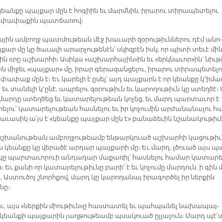
եան­քը պայ­քար մըն է հո­գիին եւ մարմ­նին, ի­րա­րու տի­րա­պե­տե­լու
 փա­փա­քին պատ­ճա­ռով։
­յին ամ­բողջ պատ­մու­թեան մէջ խա­ւա­րի զօ­րու­թիւն­նե­րու դէմ ա­նո­
քար մը կը ծա­ւա­լի ա­րար­չու­թե­նէն՝ սկիզ­բէն իսկ, որ պի­տի տե­ւէ մին
ջին օ­րը աշ­խար­հի։ Ա­սի­կա «աշ­խար­հա­յին»ին եւ «երկ­նա­ւոր»ին՝ նիւ­
ին մի­ջեւ «պայ­քար» մը, ի­րար գե­րա­զան­ցե­լու, ի­րա­րու տի­րա­պե­տե­լո
փա­փաք մըն է։ Եւ կա­րե­լի է ը­սել՝ այդ պայ­քարն է որ կեան­քը կ՚ի­մա
 եւ տա­նե­լի կ՚ը­նէ, ապ­րե­լու զօ­րու­թիւն եւ կա­րո­ղու­թիւն կը ստեղ­ծէ։ 
ար­դը ստեղ­ծեց եւ կա­տա­րե­լու­թեան կո­չեց, եւ մարդ պար­տա­ւոր է
ե­լու՝ կա­տա­րե­լու­թեան հաս­նե­լու եւ իր կո­չու­մին ար­ժա­նա­նա­լու հ
ա­ւա­սիկ ա՛յս է «կեան­քը պայ­քար մըն է» բա­նա­ձե­ւին նշա­նա­կու­թիւ­
իշ­խա­նու­թեան ամ­բող­ջու­թեամբ են­թար­կուած աշ­խար­հի կա­ցու­թիւ­
ս կեան­քը կը վե­րա­ծէ ար­դար պայ­քա­րի մը։ Եւ մարդ, լծուած այս պա
 կը պար­տա­ւո­րուի ան­դա­դար մա­քա­ռիլ՝ հաս­նե­լու հա­մար կա­տա­րե
։ Եւ քա­նի որ կա­տա­րե­լու­թիւ­նը բա­րի՛ է եւ կո­չու­մը մար­դուն, ի գին 
ւ, Աս­տու­ծոյ շնորհ­քով, մարդ կը կա­րո­ղա­նայ ի­րա­գոր­ծել իր ներ­քին
­նը։
եւ, այս «ներ­քին միու­թիւն»ը հաս­տա­տել եւ պահ­պա­նել նա­խա­պայ­
 կեան­քի պայ­քա­րին յաղ­թու­թեամբ պսա­կուած ըլ­լա­լուն։ Մարդ պէ՛