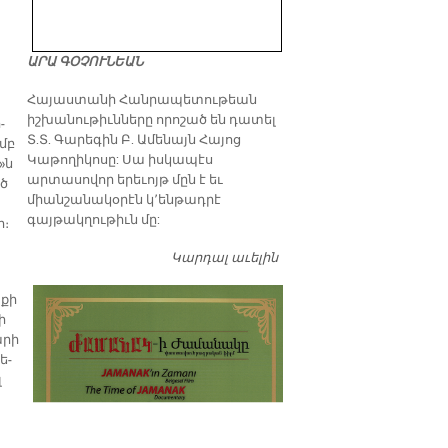
ԱՐԱ ԳՕՉՈՒՆԵԱՆ
​Հայաստանի Հանրապետութեան
իշխանութիւնները որոշած են դատել
­
Տ.Տ. Գարեգին Բ. Ամենայն Հայոց
ամբ
Կաթողիկոսը: Սա իսկապէս
»ն
արտասովոր երեւոյթ մըն է եւ
ած
միանշանակօրէն կ՚ենթադրէ
գայթակղութիւն մը:
ի։
Կարդալ աւելին
Դատել…
տքի
ի
­րի
ե­
լ