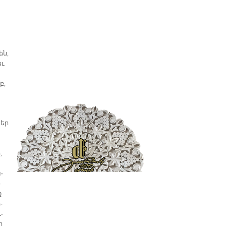
են,
եւ
բ,
ներ
,
­
­
ք
­
­
ի