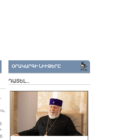
ՕՐԱԿԱՐԳԻ ՆԻՒԹԵՐԸ
ԴԱՏԵԼ…
­
բ
ու,
ջ,
ա­
ջ,