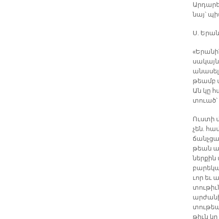
Ար­դա­ր
նայ՝ պի­
Ս. Ե­րա­
«Ե­րա­ն
սա­կայն
ա­նա­սե­
թեամբ մա
Ան կը հա
տուած՝ ք
Ուս­տի մ
չեն. հա­
ճանչ­ցած
թեան ար­
ներ­քին մ
բա­րե­կ
ւոր եւ ա
տու­թիւ­
ար­ժա­նի
տու­թեան
թիւն կը 