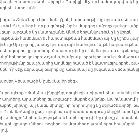
իա՛յն Ի­մաս­տու­թեան, Սի­րոյ եւ Բա­րի­քի մէջ՝ որ հա­մա­պար­փակ կը
յաց­նեն Աս­տուա՛ծ։
 ինչ­պէս Ճոն Հեն­րի Նիու­ման կ՚ը­սէ, հարս­տու­թիւ­նը օ­րուան մեծ «աս­
ւ­թիւն»ն է, ա­նոր է, որ բազմութիւնը եւ մարդոց ամբողջ զանգուածը
բար յար­գանք կը մա­տու­ցա­նէ։ Ա­նոնք եր­ջան­կու­թիւ­նը կը կշռեն
ու­թեան» հա­մե­մատ եւ հարս­տու­թեան հա­մե­մատ ալ՝ կը կշռեն «յար
թիւն»ը։ Այս բո­լո­րը յա­ռաջ կու գայ այն հա­մո­զու­մէն, թէ հարս­տու­թե
մե­նա­կա­րող կը դառ­նայ։ Հարս­տու­թիւ­նը ու­րեմն օ­րուան մէկ «կուռք
ա­կը՝ երկ­րորդ կուռ­քը։ Հռչա­կը, համ­բա­ւը, ե­րե­ւե­լիու­թիւ­նը, ճանչ­ցու
ւ ի­րո­ղու­թիւ­նը եւ աշ­խար­հը աղմ­կե­լը հա­սած է նկա­տուե­լու իբ­րեւ բա­
նքն ի՛ր մէջ, գե­րա­կայ բա­րիք մը՝ ա­ռար­կայ մը իս­կա­կան մե­ծա­րան­ք
ր­սեղ Կե­սա­րա­ցի կ՚ը­սէ. «Նա­յիր քեզ»։
մարդ պէտք է ճանչ­նայ ինք­զինք, որ­պէս­զի ա­ռիթ ու­նե­նայ տես­նել մ
ի աղ­տե­րը, ա­րատ­նե­րը եւ սրբագ­րէ, մաքրէ զա­նոնք։ Այս ի­մաս­տով՝ չ
աք­րել սիր­տը, այլ նաեւ՝ միտ­քը, որ խոր­հուր­դը կը վե­րա­ծէ գոր­ծի՝ բա
 Ու­րեմն «Նա­յիր քեզ», որ­պէս­զի ախ­տա­ճա­նա­չու­մը ներ­քին ար­ժէք­ն
ի եւ մտքի։ Ներ­հա­յեցո­ղու­թեան կա­րե­ւո­րու­թիւ­նը պէտք չէ ան­տե­սե
ա­յին զբա­ղում­նե­րու, հո­գե­րու եւ մտա­հո­գու­թիւն­նե­րու հո­սան­քին
լով։