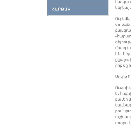
հա­պա մ
ներ­կա­
ՀԱՐԹԱԿ
Ու­րեմն,
տուա­ծո
բնազ­դա­
«հարս­տ
գե­լիու­
մարդ ա­
է եւ հռչ
ըլ­լա­լո
րիք մը ի
Սուրբ Բա
Ուս­տի 
եւ հո­գի
բա­ւեր մ
կամ չար։
րու՝ սրտ
աշ­խար­հ
տա­րուե­