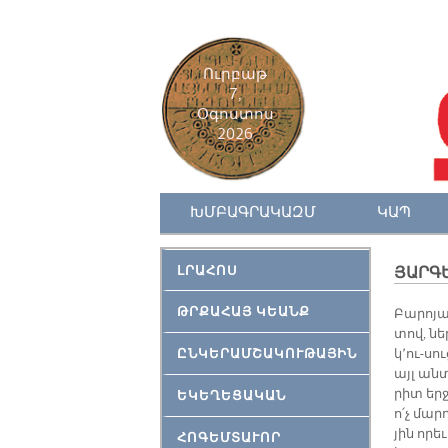
Ուրբաթ
7,
Օգոստոս
2026
ԽՄԲԱԳՐԱԿԱԶՄ
ԿԱՊ
ԼՐԱՀՈՍ
ՅԱՐԳ
ԹՐՔԱՀԱՅ ԿԵԱՆՔ
Բա­րո­յա
տով, ներ
ԸՆԿԵՐԱՄՇԱԿՈՒԹԱՅԻՆ
կ՚ու­-սո
այլ ան­տ
րիտ եր­ջ
ԵԿԵՂԵՑԱԿԱՆ
ո՛չ մար
յին ո­րե
ՀՈԳԵՄՏԱՒՈՐ