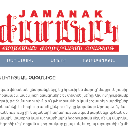
ՄԵՐ ՄԱՍԻՆ
ԱՐԽԻՒ
ԽՄԲԱԳՐԱԿԱՆ
ԵԼԻՈՒԹԵԱՆ ՉԱՓԱՆԻՇԸ
­կան վճռա­կան ընտ­րանք­նե­րը կը հրա­ւի­րեն մար­դը՝ մաք­րուե­լու սիր
ք­նա­պէս, ա­մէն յո­ռի բնազդ­նե­րէ եւ փնտռել սէ՛­րը։ Այս ուղ­ղու­թեամ
ւցուի, թէ ճշմար­տու­թիւ­նը ո՛չ թէ տե­սա­նե­լի կամ շօ­շա­փե­լի ար­ժէք­նե­ր
ե­սա­նե­լի եւ հո­գե­ւոր ար­ժէք­նե­րու մէջ կը կա­յա­նայ։ Ար­դա­րեւ ճշմա­
ան­կու­թիւ­նը չի՛ կա­յա­նար հարս­տու­թեան կամ բա­րե­կե­ցու­թեան մէ
դ­կա­յին փառ­քին կամ աշ­խար­հա­յին հզօ­րու­թեան մէջ, ո՛չ ալ մարդ­կ
­ւէ գոր­ծի մէջ՝ որ­քան ալ օգ­տա­կար ըլ­լայ ան, եւ ոչ ալ ա­րա­րա­ծի մը մէ