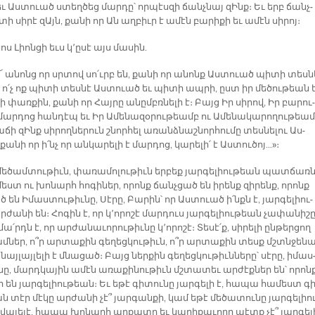
եւ Աս­տուած ստեղ­ծեց մար­դը՝ որ­պէս­զի ճանչ­նայ զԻնք։ Եւ երբ ճանչ­
տի սի­րէ զԱյն, քա­նի որ Ան աղ­բիւր է ա­մէն բա­րի­քի եւ ա­մէն սի­րոյ։
նոս Լիոն­ցի եւս կ՚ը­սէ այս մա­սին.
ի՜ ա­նոնց որ սրտով սո՛ւրբ են, քա­նի որ ա­նոնք Աս­տուած պի­տի տես­ն
 ո՛չ ոք պի­տի տես­նէ Աս­տուած եւ պի­տի ապ­րի, ըստ իր մե­ծու­թեան 
լի փառ­քին, քա­նի որ Հայ­րը ա­նըմբռ­նե­լի է։ Բայց Իր սի­րով, Իր բա­րու­
ր­դոց հան­դէպ եւ Իր Ա­մե­նա­զօ­րու­թեամբ ու Ա­մե­նա­կա­րո­ղու­թեամ
­ճի զԻնք սի­րող­նե­րուն շնոր­հել ա­ռանձ­նաշ­նոր­հու­մը տես­նե­լու Աս­
ա­նի որ ի՛նչ որ ան­կա­րե­լի է մար­դոց, կա­րե­լի՛ է Աս­տու­ծոյ…»։­
ե­ծամ­տու­թիւն, փա­ռա­մո­լու­թիւն եր­բեք յար­գե­լիու­թեան պատ­ճառ­
մեստ ու խո­նարհ հո­գի­ներ, ո­րոնք ճանչ­ցած են ի­րենք զի­րենք, ո­րոնք
 են Ի­մաս­տու­թիւ­նը, Սէ­րը, Բա­րին՝ որ Աս­տուած ի՛նքն է, յար­գե­լիու­
ժա­նի են։ Հո­գին է, որ կ՚ո­րո­շէ մար­դուս յար­գե­լիու­թեան չա­փա­նի­շը
ա՛րդն է, որ ար­ժա­նա­ւո­րու­թիւ­նը կ՚ո­րո­շէ։ Տե­սէ՛ք, սի­րե­լի ըն­թեր­ցող
ամ­ներ, ո՞ր ար­տա­քին գե­ղեց­կու­թիւն, ո՞ր ար­տա­քին տեսք մշտնջե­նա
­նայ­լայ­լե­լի է մնա­ցած։ Բայց ներ­քին գե­ղեց­կու­թիւն­նե­րը՝ սէ­րը, ի­մաս
նը, մարդ­կա­յին ա­մէն ա­ռա­քի­նու­թիւն մշտա­տեւ ար­ժէք­ներ են՝ ո­րոն
 են յար­գե­լիու­թեան։ Եւ ե­թէ գի­տու­նը յար­գե­լի է, հա­պա հա­մեստ գի
 տէր մէ­կը ար­ժա­նի չէ՞ յար­գան­քի, կամ ե­թէ մե­ծա­տու­նը յար­գե­լիու
վա­յե­լէ, հա­պա խո­նարհ աղ­քա­տը եւ կա­րի­քա­ւո­րը պէտք չէ՞ յար­գե­լ