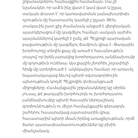
շրջանակներու հայեացքին համաձայն։ Սա չի
նշանակեր, որ ամէն ինչ վատ է կամ վատ կ՚ըլլայ,
սակայն փաստ է՝ որ կառավարման լայնախարիսխ
դրութիւն մը հաստատել կարելի չ՚ըլլար։ Թէեւ
տակաւին շատ քիչ ժամանակ անցած է վերջնական
պատկերացում մը կազմելու համար, սակայն այժմու
պայմաններով կարելի է ըսել, թէ Պէյքոզի պարագան
բացառութիւն մը կազմելու ճամբուն վրայ է։ Թաղային
խորհուրդը տեղին քայլ մը առած է հաւանութիւն
տալով՝ որ իրեն յարակից խորհրդատու յանձնախումբ
մը գոյութիւն ունենայ։ Այս քայլին շնորհիւ շօշափելի
հիմք մը ստեղծուած է՝ ակնկալելու համար, որ առաւել
նպատակասլաց ձեւով պիտի օգտագործուին
պետութեան կողմէ Պէյքոզին փոխանցուած
միջոցները։ Համայնքային շրջանակները կը սիրեն
յուսալ, թէ թաղային խորհուրդն ու խորհրդատու
յանձնախումբը պիտի ծաւալեն ներդաշնակ
գործունէութիւն ու միշտ համայնքային գերագոյն
շահերու հասարակաց յայտարարին վրայ
հաւատարիմ պիտի մնան իրենց առաքելութեան, որմէ
ծանր պատասխանատուութիւններ կը բխին
միանշանակ։