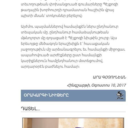
տեւողութեան փոխանցուած գումարները Պէյքոզի
թաղային խորհուրդի դրամատան հաշիւին վրայ
պիտի մնան՝ տոկոսներ բերելով։
Այժմու պայմաններով համայնքէն ներս ընդհանուր
տեսլական մը, ընդհանուր համաձայնութեան
մթնոլորտ մը գոյացած է Պէյքոզի նիւթին շուրջ։ Այս
երեւոյթը մեծագոյն երաշխիքն է՝ հաւաքական
յաջողութիւն մը արձանագրելու եւ համայնքի միջոցաւ
ապահովուած արժէքները ըստ համայնքի
կարիքներուն համընդհանուր մօտեցումով,
արդարօրէն բաժնելու համար։
ԱՐԱ ԳՕՉՈՒՆԵԱՆ
Հինգշաբթի, Օգոստոս 10, 2017
ՕՐԱԿԱՐԳԻ ՆԻՒԹԵՐԸ
ԴԱՏԵԼ…