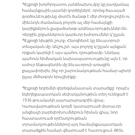
Պէյքոզի խորհրդատու յանձնախումբը կը բաղկանայ
համայնքային յայտնի գործիչներէ, որոնց ծաւալած
գործունէութիւնը մօտէն ծանօթ է մեր ժողովուրդին ու
միեւնոյն ժամանակ բոլորն ալ մեր համայնքի
կարիքներուն քաջածանօթ անձնաւորութիւններ են։
Վերջին շրջաններուն կարեւոր խմորումներ կ՚ըլլան
Պէյքոզի նիւթին շուրջ։ Հետզհետէ կը ձեւաւորուի
տեսլական մը։ Անշուշտ, այս բոլորը կ՚ըլլան այնքան՝
որքան կարելի է այս պահու դրութեամբ։ Ներկայ
պահուն հիմնական նախապատուութիւնը այն է, որ
ամուր ենթագետին մը ձեւաւորուի առաջին
քայլափոխին, ինչ որ շարունակութեան համար պիտի
ըլլայ մեծագոյն երաշխիքը։
Պէյքոզի երբեմնի գերեզմանատան տարածքը՝ որպէս
եկեղեցապատկան սեփականութիւն տեղ ունեցած է
1936 թուականի յայտարարագրին վրայ։
Կառավարութեան կողմէ կատարուած մօտաւոր
անցեալի բարեփոխումներուն հիման վրայ, նոր
հաստատուած օրէնսդրութեան
տրամադրութիւններով այդ համայնքապատկան
տարածքին համար վճարուած է հատուցում։ Թէեւ