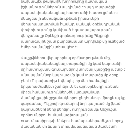
նախապէս թաղային խորհուրդը դատական
իշխանութիւններուն ալ դիմած էր այդ տարածքի
ապասեփականացեալ հատուածի հատուցման ու
մնացեալի սեփականութեան իրաւունքի
վերահաստատման համար, սակայն օրէնսդրական
փոփոխութիւնը կանխած է դատավարութեան
վերջանալը։ Օրէնքի գործադրութիւնը Պէյքոզի
պարագային շատ բարենպաստ արդիւնք մը ունեցած
է մեր համայնքին տեսակէտէ։
Վաքըֆներու վերաբերեալ օրէնսդրութեան մէջ,
ապասեփականացեալ տարածքի մը կամ կալուածի
մը հատուցման գումարներով տուեալ վաքըֆը պէտք է
անպայման նոր կալուած մը կամ տարածք մը ձեռք
բերէ։ Ուրախառիթ է վկայել, որ մեր համայնքի
երկարաժամկէտ շահերուն եւ այդ օրէնսդրութեան
միջեւ հակասութիւններ չեն յառաջանար։
Համայնքային շրջանակներու ընդհանուր միտքն ալ կը
զարգանայ Պէյքոզի գումարով նոր կալուած մը (կամ
կալուածներ) ձեռք բերելու ուղղութեամբ։ Անշուշտ,
որոնումներու եւ մասնագիտական
ուսումնասիրութիւններու համար անհրաժեշտ է որոշ
ժամանակ մը եւ այդ տրամաբանական ժամկէտի