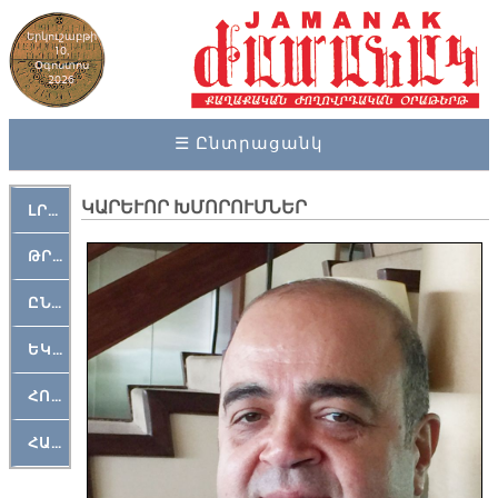
Երկուշաբթի
10,
Օգոստոս
2026
☰ Ընտրացանկ
ԿԱՐԵՒՈՐ ԽՄՈՐՈՒՄՆԵՐ
ԼՐԱՀՈՍ
ԹՐՔԱՀԱՅ ԿԵԱՆՔ
ԸՆԿԵՐԱՄՇԱԿՈՒԹԱՅԻՆ
ԵԿԵՂԵՑԱԿԱՆ
ՀՈԳԵՄՏԱՒՈՐ
ՀԱՐԹԱԿ