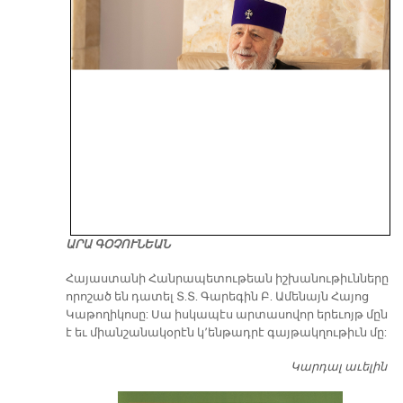
ԱՐԱ ԳՕՉՈՒՆԵԱՆ
​Հայաստանի Հանրապետութեան իշխանութիւնները
որոշած են դատել Տ.Տ. Գարեգին Բ. Ամենայն Հայոց
Կաթողիկոսը: Սա իսկապէս արտասովոր երեւոյթ մըն
է եւ միանշանակօրէն կ՚ենթադրէ գայթակղութիւն մը:
Կարդալ աւելին
Դ