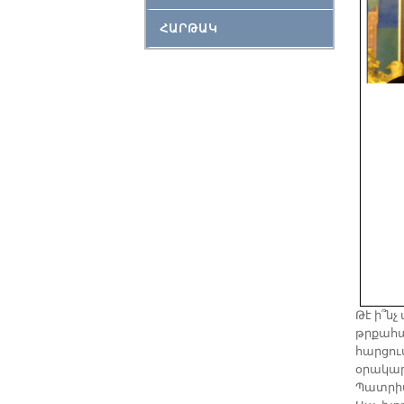
ՀԱՐԹԱԿ
Թէ ի՞ն
թրքահայ
հարցու
օրակար
Պատրիա