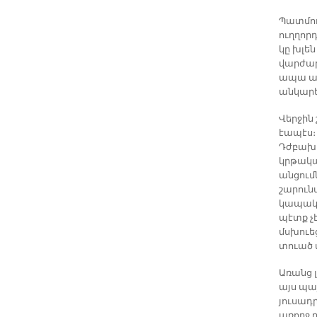
Պատմութ
ուղղոր
կը խլե
վարժար
ապա ան
անկարել
Վերջին
էապէս։
Դժբախտ
կրթակա
անցումն
շարուն
կապակց
պէտք չ
մսխուե
տուած
Առանց 
այս պա
յուսադ
առողջ 