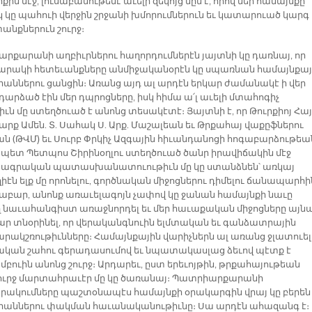
քին մէջ, լուսաբանութենէ աւելի զեկոյց մըն է, որով մեր համայնքը
 կը պահուի վերջին շրջանի խմորումներուն եւ կատարուած կարգ 
նքներուն շուրջ։
րքարանի աղբիւրներու հաղորդումներէն յայտնի կը դառնայ, որ
րակի հետեւանքները անմիջականօրէն կը սպառնան համայնքայ
աններու ցանցին։ Առանց այդ ալ արդէն երկար ժամանակէ ի վեր
դարձած էին մեր դպրոցները, իսկ հիմա ա՛լ աւելի մտահոգիչ
ւն մը ստեղծուած է անոնց տեսակէտէ։ Յայտնի է, որ Թուրքիոյ Հա
րք Ամեն. Տ. Սահակ Ս. Արք. Մաշալեան եւ Թրքահայ վաքըֆներու
ան (ԹՎՄ) եւ Սուրբ Փրկիչ Ազգային հիւանդանոցի հոգաբարձութեա
ետ Պետպոս Շիրինօղլու ստեղծուած ծանր իրավիճակին մէջ
գրական պատասխանատուութիւն մը կը ստանձնեն՝ առկայ
էն ելք մը որոնելու, գործնական միջոցներու դիմելու ճանապարհի
բար, անոնք առաւելագոյն չափով կը ջանան համայնքի նաւը
նաւահանգիստ առաջնորդել եւ մեր հաւաքական միջոցները այն
ար տնօրինել, որ վերականգնուին ելմտական եւ գանձատրային
րակշռութիւնները։ Համայնքային վարիչներն ալ առանց ջլատուել
կան շահու գերադասումով եւ նպատակասլաց ձեւով պէտք է
բուին անոնց շուրջ։ Արդարեւ, ըստ երեւոյթին, թրքահայութեան
լուրջ մարտահրաւէր մը կը ծառանայ։ Պատրիարքարանի
ակումները պաշտօնապէս համայնքի օրակարգին վրայ կը բերեն
աններու փակման հաւանականութիւնը։ Սա արդէն ահազանգ է։