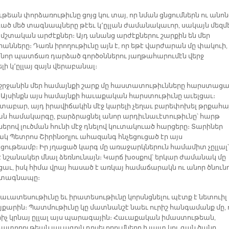
եան փորձառութիւնը ցոյց կու տայ, որ նման ցնցումներն ու անոն
դած մեծ տագնապները թէեւ կ՚ըլլան ժամանակաւոր, սակայն մեզմ
ն մշտական արժէքներ։ Այդ անանց արժէքներու շարքին են մեր
անները։ Դառն իրողութիւնը այն է, որ եթէ վարժարան մը փակուի,
որ պատճառ դարձած գործօններու յաղթահարումէն վերջ
ի կ՚ըլլայ զայն վերաբանալ։
 շրջանին մեր համայնքի շարք մը հաստատութիւնները հարստաց
 Այսինքն այս համայնքի հաւաքական հարստութիւնը աւելցաւ։
աբար, այդ իրավիճակին մէջ կարելի չեղաւ բարեփոխել թրքահա
ն համակարգը, բարձրացնել անոր արդիւնաւէտութիւնը՝ հարթ
երով լուծման հունի մէջ դնելով կուտակուած հարցերը։ Տարիներ
ակ Պետրոս Շիրինօղլու ահազանգ հնչեցուցած էր այս
ութեամբ։ Իր յղացած կարգ մը առաջարկներուն համամիտ չըլլալ՝
է նշանակեր մնալ ձեռնունայն։ Կարճ խօսքով՝ երկար ժամանակ մը
ցաւ, իսկ հիմա վրայ հասած է առկայ համաճարակն ու անոր ծնուն
 տագնապը։
լաւատեսութիւնը եւ իրատեսութիւնը կորսնցնելու պէտք է նետուիլ
յքարին։ Պատմութիւնը կը մատնանշէ նաեւ ուրիշ հանգամանք մը, 
րիչ կրնայ ըլլալ այս պարագային։ Հաւաքական իմաստութեան,
դատողութեան լաւագոյն դրսեւորումները ի յայտ կու գան ծանր