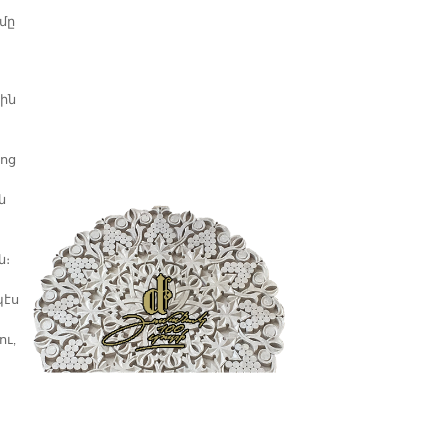
մը
ին
յոց
ն
ն։
պէս
ու,