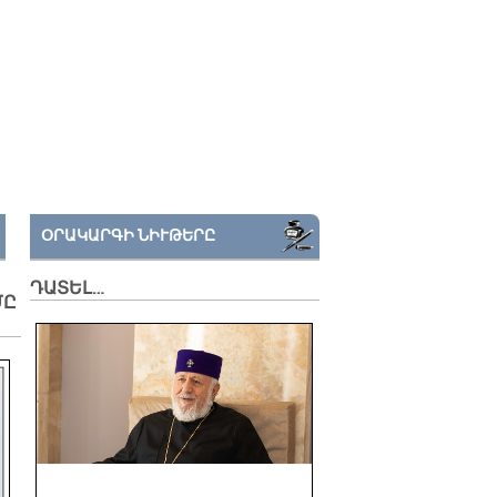
ՕՐԱԿԱՐԳԻ ՆԻՒԹԵՐԸ
ԴԱՏԵԼ…
ՄԸ