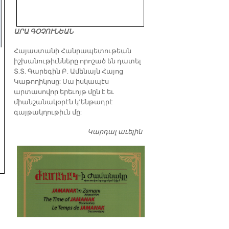
ԱՐԱ ԳՕՉՈՒՆԵԱՆ
​Հայաստանի Հանրապետութեան
իշխանութիւնները որոշած են դատել
Տ.Տ. Գարեգին Բ. Ամենայն Հայոց
Կաթողիկոսը: Սա իսկապէս
արտասովոր երեւոյթ մըն է եւ
միանշանակօրէն կ՚ենթադրէ
գայթակղութիւն մը:
Կարդալ աւելին
Դատել…