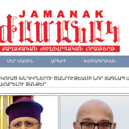
ՄԵՐ ՄԱՍԻՆ
ԱՐԽԻՒ
ԽՄԲԱԳՐԱԿԱՆ
ԱԿՈՒԱԾ ԽՆԴԻՐՆԵՐՈՒ ԾԱՆՐՈՒԹԵԱՄԲ ՆՈՐ ՏԱԳՆԱՊ 
ԱՀԱՐԵԼՈՒ ՋԱՆՔԵՐ