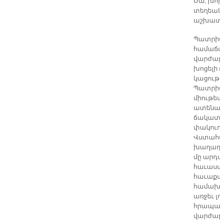
Սա, խոր
տեղեակ
աշխատա
Պատրիա
համաճա
վարժար
խոցելի 
կացութի
Պատրիա
միութե
ատենապ
ճակատա
փակուղի
Վստահա
խաղաղ 
մը արդ
հաւասա
հաւաքա
համախմ
առջեւ 
հրապար
վարժար