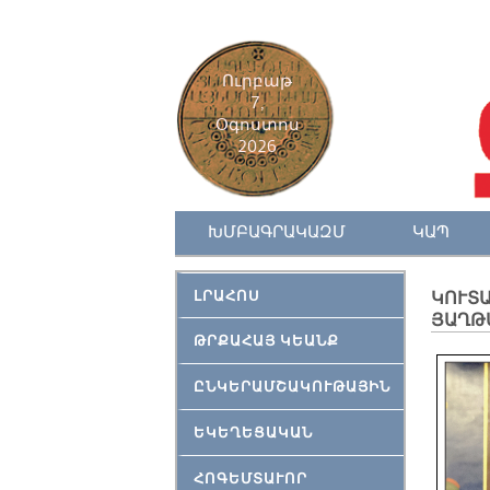
Ուրբաթ
7,
Օգոստոս
2026
ԽՄԲԱԳՐԱԿԱԶՄ
ԿԱՊ
ԼՐԱՀՈՍ
ԿՈՒՏ
ՅԱՂԹ
ԹՐՔԱՀԱՅ ԿԵԱՆՔ
ԸՆԿԵՐԱՄՇԱԿՈՒԹԱՅԻՆ
ԵԿԵՂԵՑԱԿԱՆ
ՀՈԳԵՄՏԱՒՈՐ