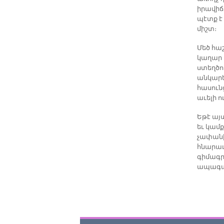
իրավիճա
պէտք է
միշտ։
Մեծ հա
կաղար 
ստեղծո
անկարե
հասուն
աւելի 
Եթէ այ
եւ կամ
չափանի
հնարաւ
գիմագր
ապագայ