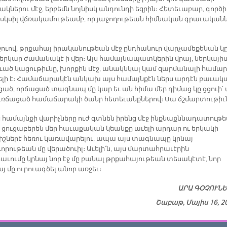
կներու մէջ, երբեմն նոյնիսկ անդունդի եզրին։ Հետեւաբար, գործի
 սկսիլ վճռակամութեամբ, որ յաջողութեան հիմնական գրաւականն
շուով, թրքահայ իրականութեան մէջ ընդհանուր վարչամեքենան կ
երկար ժամանակէ ի վեր։ Այս համայնապատկերին վրայ, ներկայի
ւած կացութիւնը, խորքին մէջ, անակնկալ կամ զարմանալի համար
լի է։ Համաճարակէն անկախ այս համայնքէն ներս արդէն բաւակ
ցած, որճացած տագնապ մը կար եւ ան հիմա մեր դիմաց կը ցցուի՝ 
ուռճացած համաճարակի ծանր հետեւանքներով։ Սա ճշմարտութիւն
ս համայնքի վարիչները ուժ գտնեն իրենց մէջ ինքնաքննադատութ
ք ցուցաբերեն մեր հաւաքական կեանքը աւելի արդար ու երկակի
շներէ հեռու կառավարելու, ապա այս տագնապը կրնայ
որութեան մը վերածուիլ։ Աւելի՛ն, այս մարտահրաւէրին
աւումը կրնայ նոր էջ մը բանալ թրքահայութեան տեսակէտէ, նոր
 մը ուրուագծել անոր առջեւ։
ԱՐԱ ԳՕՉՈՒՆ
Շաբաթ, Մայիս 16, 2