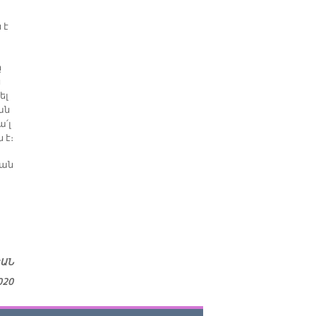
 է
ը
ս
ել
ան
ա՛լ
 է։
եան
ԵԱՆ
020